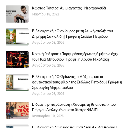
Κώστας Τότσιος: Αν μ΄αγαπάς | Νέο τραγούδι
Μαρτίου 18, 2022
Βιβλιοκριτική: "Ο σκίουρος με τη λευκή στολή" του
Δημήτρη Σακισλίδη | Γράφει η Στέλλα Πετρίδου
Αυγούστου 03, 2026
Κριτική θεάτρου: «Πορφυρένιος έρωτας ή μήπως όχι;»
του Ηλία Μπούσιου | Γράφει η Χρύσα Νικολάκη
Αυγούστου 03, 2026
Βιβλιοκριτική: "Ο Ωρίωνας, ο Μάξιμος και οι
φανταστικοί τους φίλοι" της Στέλλας Πετρίδου | Γράφει η
Σμαραγδή Μητροπούλου
Αυγούστου 03, 2026
Είδαμε την παράσταση «Χάσαμε τη θεία, στοπ» του
Γιώργου Διαλεγμένου στο θέατρο ΦΙΛΙΠ
Ιανουαρίου 10, 2026
Βιβλιοκριτική: "Ο ήλιος πάγωσε" του Ακύλα Άρωνα |