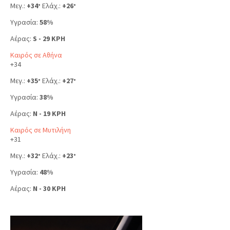
Μεγ.:
+
34
Ελάχ.:
+
26
°
°
Υγρασία:
58%
Αέρας:
S - 29 KPH
Καιρός σε Αθήνα
+
34
Μεγ.:
+
35
Ελάχ.:
+
27
°
°
Υγρασία:
38%
Αέρας:
N - 19 KPH
Καιρός σε Μυτιλήνη
+
31
Μεγ.:
+
32
Ελάχ.:
+
23
°
°
Υγρασία:
48%
Αέρας:
N - 30 KPH