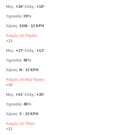
Μεγ.:
+
26
Ελάχ.:
+
10
°
°
Υγρασία:
39%
Αέρας:
SSW - 13 KPH
Καιρός σε Παρίσι
+
23
Μεγ.:
+
27
Ελάχ.:
+
12
°
°
Υγρασία:
43%
Αέρας:
N - 13 KPH
Καιρός σε Νέα Υόρκη
+
30
Μεγ.:
+
31
Ελάχ.:
+
25
°
°
Υγρασία:
45%
Αέρας:
S - 22 KPH
Καιρός σε Τόκιο
+
33