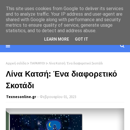
This site uses cookies from Google to deliver its services
and to analyze traffic. Your IP address and user-agent are
shared with Google along with performance and security
metrics to ensure quality of service, generate usage
statistics, and to detect and address abuse.
LEARN MORE
GOT IT
Αρχική σελίδα
ΠΑΡΑΜΥΘΙ
Λίνα Κατσή: Ένα διαφορετικό Σκοτάδι
Λίνα Κατσή: Ένα διαφορετικό
Σκοτάδι
Texnesοnline.gr
Φεβρουαρίου 01, 2023