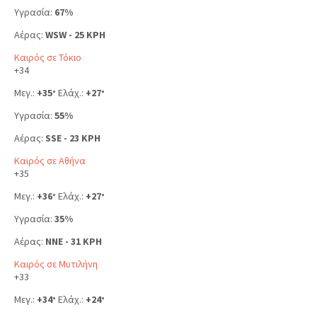
Υγρασία:
67%
Αέρας:
WSW - 25 KPH
Καιρός σε Τόκιο
+
34
Μεγ.:
+
35
Ελάχ.:
+
27
°
°
Υγρασία:
55%
Αέρας:
SSE - 23 KPH
Καιρός σε Αθήνα
+
35
Μεγ.:
+
36
Ελάχ.:
+
27
°
°
Υγρασία:
35%
Αέρας:
NNE - 31 KPH
Καιρός σε Μυτιλήνη
+
33
Μεγ.:
+
34
Ελάχ.:
+
24
°
°