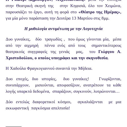
στην Θεατρική σκηνή της
στην Κηφισιά, όλο τον Χειμώνα,
παρουσιάζει το έργο, αυτή τη φορά στο
«Θέατρο της Ημέρας»,
για μία μόνο παράσταση την Δευτέρα 13 Μαρτίου στις 8μμ.
Η μυθολογία αντιμέτωπη με την Λογοτεχνία
Δυο γυναίκες,
δύο
τραγωδίες ,
που όμως γίνονται μία,
μέσα
από την αιχμηρή
πέννα ενός από τους
σημαντικότερους
θεατρικούς συγγραφείς της γενιάς
μας,
του
Γιώργου Α.
Χριστοδούλου, ο οποίος υπογράφει και την σκηνοθεσία.
Η Χαδούλα Φραγκογιαννού συναντά την Μήδεια.
Δυο εποχές, δυο ιστορίες,
δυο γυναίκες!
Γνωρίζονται,
συνυπάρχουν,
μισιούνται, αποφασίζουν, ανατρέπουν τα κάθε
λογής υπαρκτά δεδομένα,
σπαράζουν, συγκινούν, λυτρώνονται…
Δύο εντελώς διαφορετικοί κόσμοι,
αγκαλιάζονται
με μια
εκκωφαντική
παγκόσμια απελπισία!