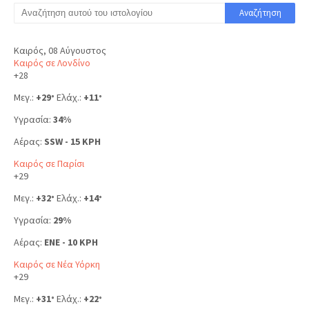
Καιρός, 08 Αύγουστος
Καιρός σε Λονδίνο
+
28
Μεγ.:
+
29
Ελάχ.:
+
11
°
°
Υγρασία:
34%
Αέρας:
SSW - 15 KPH
Καιρός σε Παρίσι
+
29
Μεγ.:
+
32
Ελάχ.:
+
14
°
°
Υγρασία:
29%
Αέρας:
ENE - 10 KPH
Καιρός σε Νέα Υόρκη
+
29
Μεγ.:
+
31
Ελάχ.:
+
22
°
°