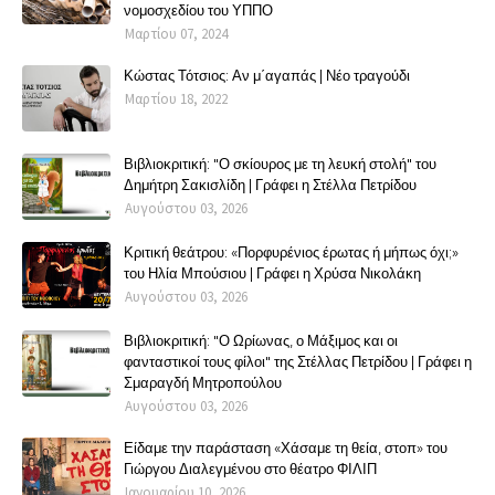
νομοσχεδίου του ΥΠΠΟ
Μαρτίου 07, 2024
Κώστας Τότσιος: Αν μ΄αγαπάς | Νέο τραγούδι
Μαρτίου 18, 2022
Βιβλιοκριτική: "Ο σκίουρος με τη λευκή στολή" του
Δημήτρη Σακισλίδη | Γράφει η Στέλλα Πετρίδου
Αυγούστου 03, 2026
Κριτική θεάτρου: «Πορφυρένιος έρωτας ή μήπως όχι;»
του Ηλία Μπούσιου | Γράφει η Χρύσα Νικολάκη
Αυγούστου 03, 2026
Βιβλιοκριτική: "Ο Ωρίωνας, ο Μάξιμος και οι
φανταστικοί τους φίλοι" της Στέλλας Πετρίδου | Γράφει η
Σμαραγδή Μητροπούλου
Αυγούστου 03, 2026
Είδαμε την παράσταση «Χάσαμε τη θεία, στοπ» του
Γιώργου Διαλεγμένου στο θέατρο ΦΙΛΙΠ
Ιανουαρίου 10, 2026