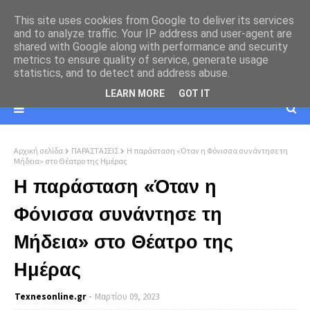
This site uses cookies from Google to deliver its services
and to analyze traffic. Your IP address and user-agent are
shared with Google along with performance and security
metrics to ensure quality of service, generate usage
statistics, and to detect and address abuse.
LEARN MORE
GOT IT
Αρχική σελίδα
ΠΑΡΑΣΤΑΣΕΙΣ
Η παράσταση «Όταν η Φόνισσα συνάντησε τη
Μήδεια» στο Θέατρο της Ημέρας
Η παράσταση «Όταν η
Φόνισσα συνάντησε τη
Μήδεια» στο Θέατρο της
Ημέρας
Texnesοnline.gr
Μαρτίου 09, 2023