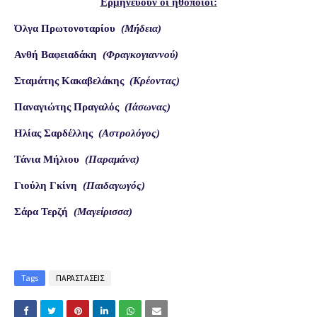
Ερμηνεύουν οι ηθοποιοί:
Όλγα Πρωτονοταρίου
(Μήδεια)
Ανθή Βαφειαδάκη
(Φραγκογιαννού)
Σταμάτης Κακαβελάκης
(Κρέοντας)
Παναγιώτης Πραγαλός
(Ιάσωνας)
Ηλίας Σαρδέλλης
(Αστρολόγος)
Τάνια Μήλιου
(Παραμάνα)
Γιούλη Γκίνη
(Παιδαγωγός)
Σάρα Τερζή
(Μαγείρισσα)
Tags
ΠΑΡΑΣΤΑΣΕΙΣ