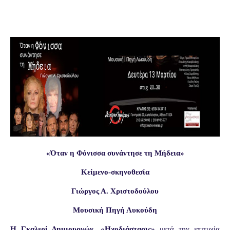
«Όταν η Φόνισσα συνάντησε τη Μήδεια»
Κείμενο-σκηνοθεσία
Γιώργος Α. Χριστοδούλου
Μουσική Πηγή Λυκούδη
Η Γκαλερί Δημιουργών, «Ηχοδιάστασις»
μετά την επιτυχία