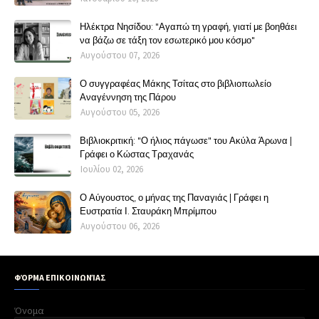
Ηλέκτρα Νησίδου: "Αγαπώ τη γραφή, γιατί με βοηθάει
να βάζω σε τάξη τον εσωτερικό μου κόσμο"
Αυγούστου 07, 2026
Ο συγγραφέας Μάκης Τσίτας στο βιβλιοπωλείο
Αναγέννηση της Πάρου
Αυγούστου 05, 2026
Βιβλιοκριτική: "Ο ήλιος πάγωσε" του Ακύλα Άρωνα |
Γράφει ο Κώστας Τραχανάς
Ιουλίου 02, 2026
Ο Αύγουστος, ο μήνας της Παναγιάς | Γράφει η
Ευστρατία Ι. Σταυράκη Μπρίμπου
Αυγούστου 06, 2026
ΦΌΡΜΑ ΕΠΙΚΟΙΝΩΝΊΑΣ
Όνομα