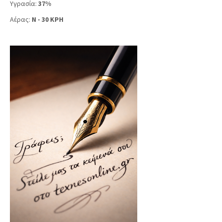
Υγρασία:
37%
Αέρας:
N - 30 KPH