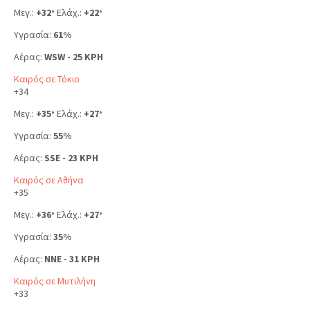
Μεγ.:
+
32
Ελάχ.:
+
22
°
°
Υγρασία:
61%
Αέρας:
WSW - 25 KPH
Καιρός σε Τόκιο
+
34
Μεγ.:
+
35
Ελάχ.:
+
27
°
°
Υγρασία:
55%
Αέρας:
SSE - 23 KPH
Καιρός σε Αθήνα
+
35
Μεγ.:
+
36
Ελάχ.:
+
27
°
°
Υγρασία:
35%
Αέρας:
NNE - 31 KPH
Καιρός σε Μυτιλήνη
+
33