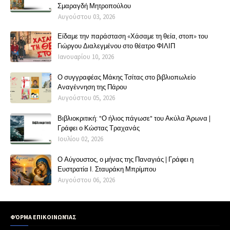
Σμαραγδή Μητροπούλου
Αυγούστου 03, 2026
Είδαμε την παράσταση «Χάσαμε τη θεία, στοπ» του
Γιώργου Διαλεγμένου στο θέατρο ΦΙΛΙΠ
Ιανουαρίου 10, 2026
Ο συγγραφέας Μάκης Τσίτας στο βιβλιοπωλείο
Αναγέννηση της Πάρου
Αυγούστου 05, 2026
Βιβλιοκριτική: "Ο ήλιος πάγωσε" του Ακύλα Άρωνα |
Γράφει ο Κώστας Τραχανάς
Ιουλίου 02, 2026
Ο Αύγουστος, ο μήνας της Παναγιάς | Γράφει η
Ευστρατία Ι. Σταυράκη Μπρίμπου
Αυγούστου 06, 2026
ΦΌΡΜΑ ΕΠΙΚΟΙΝΩΝΊΑΣ