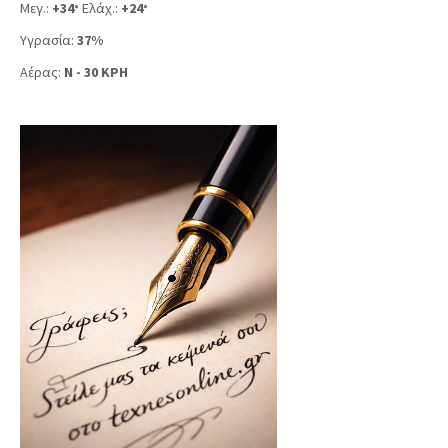
Μεγ.:
+
34
Ελάχ.:
+
24
°
°
Υγρασία:
37%
Αέρας:
N - 30 KPH