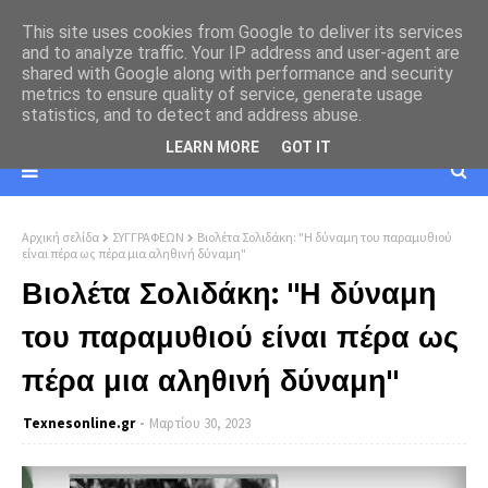
This site uses cookies from Google to deliver its services
and to analyze traffic. Your IP address and user-agent are
shared with Google along with performance and security
metrics to ensure quality of service, generate usage
statistics, and to detect and address abuse.
LEARN MORE
GOT IT
Αρχική σελίδα
ΣΥΓΓΡΑΦΕΩΝ
Βιολέτα Σολιδάκη: "Η δύναμη του παραμυθιού
είναι πέρα ως πέρα μια αληθινή δύναμη"
Βιολέτα Σολιδάκη: "Η δύναμη
του παραμυθιού είναι πέρα ως
πέρα μια αληθινή δύναμη"
Texnesοnline.gr
Μαρτίου 30, 2023