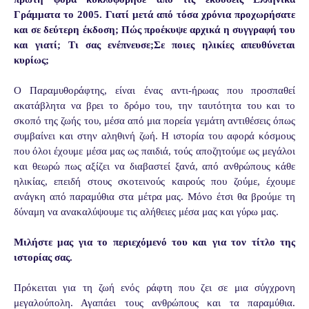
Γράμματα το 2005. Γιατί μετά από τόσα χρόνια προχωρήσατε
και σε δεύτερη έκδοση;
Πώς προέκυψε αρχικά η συγγραφή του
και γιατί; Τι σας ενέπνευσε;Σε ποιες ηλικίες απευθύνεται
κυρίως;
Ο Παραμυθοράφτης, είναι ένας αντι-ήρωας που προσπαθεί
ακατάβλητα να βρει το δρόμο του, την ταυτότητα του και το
σκοπό της ζωής του, μέσα από μια πορεία γεμάτη αντιθέσεις όπως
συμβαίνει και στην αληθινή ζωή. Η ιστορία του αφορά κόσμους
που όλοι έχουμε μέσα μας ως παιδιά, τούς αποζητούμε ως μεγάλοι
και θεωρώ πως αξίζει να διαβαστεί ξανά, από ανθρώπους κάθε
ηλικίας, επειδή στους σκοτεινούς καιρούς που ζούμε, έχουμε
ανάγκη από παραμύθια στα μέτρα μας. Μόνο έτσι θα βρούμε τη
δύναμη να ανακαλύψουμε τις αλήθειες μέσα μας και γύρω μας.
Μιλήστε μας για το περιεχόμενό του και για τον
τίτλο της
ιστορίας σας.
Πρόκειται για τη ζωή ενός ράφτη που ζει σε μια σύγχρονη
μεγαλούπολη. Αγαπάει τους ανθρώπους και τα παραμύθια.