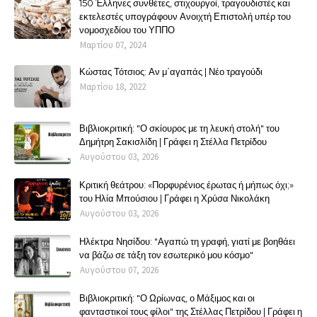
150 Έλληνες συνθέτες, στιχουργοί, τραγουδιστές και
εκτελεστές υπογράφουν Ανοιχτή Επιστολή υπέρ του
νομοσχεδίου του ΥΠΠΟ
Μαρτίου 07, 2024
Κώστας Τότσιος: Αν μ΄αγαπάς | Νέο τραγούδι
Μαρτίου 18, 2022
Βιβλιοκριτική: "Ο σκίουρος με τη λευκή στολή" του
Δημήτρη Σακισλίδη | Γράφει η Στέλλα Πετρίδου
Αυγούστου 03, 2026
Κριτική θεάτρου: «Πορφυρένιος έρωτας ή μήπως όχι;»
του Ηλία Μπούσιου | Γράφει η Χρύσα Νικολάκη
Αυγούστου 03, 2026
Ηλέκτρα Νησίδου: "Αγαπώ τη γραφή, γιατί με βοηθάει
να βάζω σε τάξη τον εσωτερικό μου κόσμο"
Αυγούστου 07, 2026
Βιβλιοκριτική: "Ο Ωρίωνας, ο Μάξιμος και οι
φανταστικοί τους φίλοι" της Στέλλας Πετρίδου | Γράφει η