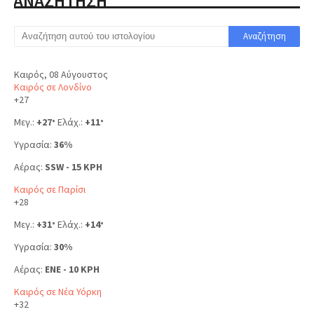
ΑΝΑΖΗΤΗΣΗ
Καιρός, 08 Αύγουστος
Καιρός σε Λονδίνο
+
27
Μεγ.:
+
27
Ελάχ.:
+
11
°
°
Υγρασία:
36%
Αέρας:
SSW - 15 KPH
Καιρός σε Παρίσι
+
28
Μεγ.:
+
31
Ελάχ.:
+
14
°
°
Υγρασία:
30%
Αέρας:
ENE - 10 KPH
Καιρός σε Νέα Υόρκη
+
32