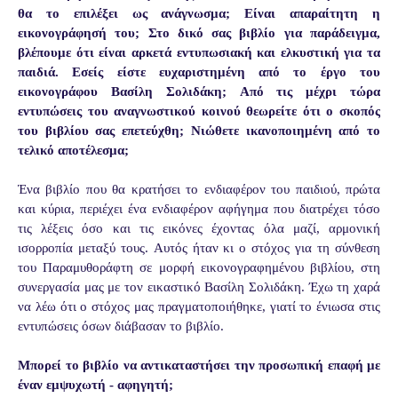
θα το επιλέξει ως ανάγνωσμα; Είναι απαραίτητη η
εικονογράφησή του; Στο δικό σας βιβλίο για παράδειγμα,
βλέπουμε ότι είναι αρκετά εντυπωσιακή και ελκυστική για τα
παιδιά. Εσείς είστε ευχαριστημένη από το έργο του
εικονογράφου Βασίλη Σολιδάκη;
Από τις μέχρι τώρα
εντυπώσεις του αναγνωστικού κοινού θεωρείτε ότι ο σκοπός
του βιβλίου σας επετεύχθη; Νιώθετε ικανοποιημένη από το
τελικό αποτέλεσμα;
Ένα βιβλίο που θα κρατήσει το ενδιαφέρον του παιδιού, πρώτα
και κύρια, περιέχει ένα ενδιαφέρον αφήγημα που διατρέχει τόσο
τις λέξεις όσο και τις εικόνες έχοντας όλα μαζί, αρμονική
ισορροπία μεταξύ τους. Αυτός ήταν κι ο στόχος για τη σύνθεση
του Παραμυθοράφτη σε μορφή εικονογραφημένου βιβλίου, στη
συνεργασία μας με τον εικαστικό Βασίλη Σολιδάκη. Έχω τη χαρά
να λέω ότι ο στόχος μας πραγματοποιήθηκε, γιατί το ένιωσα στις
εντυπώσεις όσων διάβασαν το βιβλίο.
Μπορεί το βιβλίο να αντικαταστήσει την προσωπική επαφή με
έναν εμψυχωτή - αφηγητή;