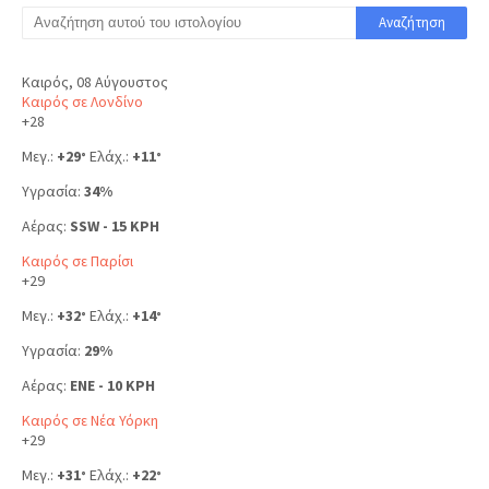
Καιρός, 08 Αύγουστος
Καιρός σε Λονδίνο
+
28
Μεγ.:
+
29
Ελάχ.:
+
11
°
°
Υγρασία:
34%
Αέρας:
SSW - 15 KPH
Καιρός σε Παρίσι
+
29
Μεγ.:
+
32
Ελάχ.:
+
14
°
°
Υγρασία:
29%
Αέρας:
ENE - 10 KPH
Καιρός σε Νέα Υόρκη
+
29
Μεγ.:
+
31
Ελάχ.:
+
22
°
°