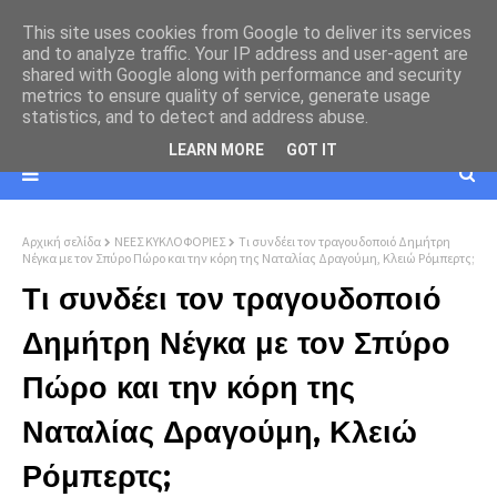
This site uses cookies from Google to deliver its services
and to analyze traffic. Your IP address and user-agent are
shared with Google along with performance and security
metrics to ensure quality of service, generate usage
statistics, and to detect and address abuse.
LEARN MORE
GOT IT
Αρχική σελίδα
ΝΕΕΣ ΚΥΚΛΟΦΟΡΙΕΣ
Τι συνδέει τον τραγουδοποιό Δημήτρη
Νέγκα με τον Σπύρο Πώρο και την κόρη της Ναταλίας Δραγούμη, Κλειώ Ρόμπερτς;
Τι συνδέει τον τραγουδοποιό
Δημήτρη Νέγκα με τον Σπύρο
Πώρο και την κόρη της
Ναταλίας Δραγούμη, Κλειώ
Ρόμπερτς;