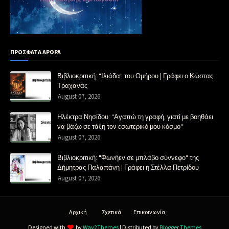
ΠΡΟΣΦΑΤΑ ΑΡΘΡΑ
Βιβλιοκριτική: "Ιλιάδα" του Ομήρου | Γράφει ο Κώστας
Τραχανάς
August 07, 2026
Ηλέκτρα Νησίδου: "Αγαπώ τη γραφή, γιατί με βοηθάει
να βάζω σε τάξη τον εσωτερικό μου κόσμο"
August 07, 2026
Βιβλιοκριτική: "Φωνήεν σε μπλάβο σύννεφο" της
Δήμητρας Παλαπάνη | Γράφει η Στέλλα Πετρίδου
August 07, 2026
Αρχική
Σχετικά
Επικοινωνία
Designed with
by
Way2Themes
| Distributed by
Blogger Themes