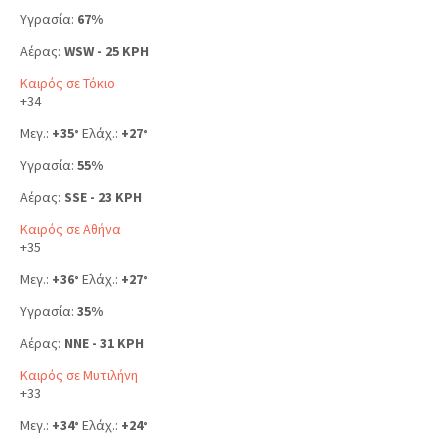
Υγρασία:
67%
Αέρας:
WSW - 25 KPH
Καιρός σε Τόκιο
+
34
Μεγ.:
+
35
Ελάχ.:
+
27
°
°
Υγρασία:
55%
Αέρας:
SSE - 23 KPH
Καιρός σε Αθήνα
+
35
Μεγ.:
+
36
Ελάχ.:
+
27
°
°
Υγρασία:
35%
Αέρας:
NNE - 31 KPH
Καιρός σε Μυτιλήνη
+
33
Μεγ.:
+
34
Ελάχ.:
+
24
°
°