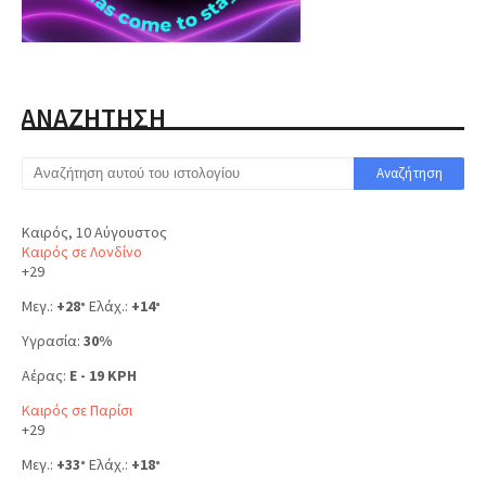
ΑΝΑΖΗΤΗΣΗ
Καιρός, 10 Αύγουστος
Καιρός σε Λονδίνο
+
29
Μεγ.:
+
28
Ελάχ.:
+
14
°
°
Υγρασία:
30%
Αέρας:
E - 19 KPH
Καιρός σε Παρίσι
+
29
Μεγ.:
+
33
Ελάχ.:
+
18
°
°