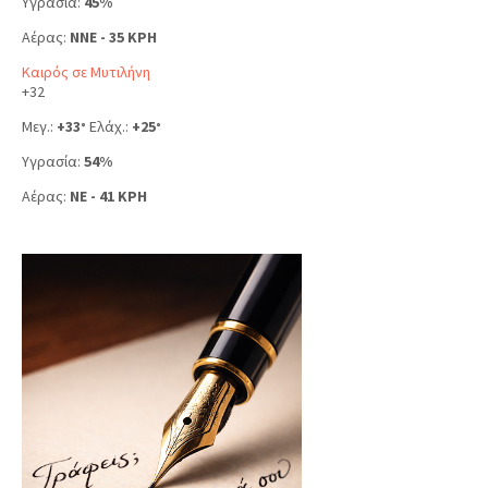
Υγρασία:
45%
Αέρας:
NNE - 35 KPH
Καιρός σε Μυτιλήνη
+
32
Μεγ.:
+
33
Ελάχ.:
+
25
°
°
Υγρασία:
54%
Αέρας:
NE - 41 KPH