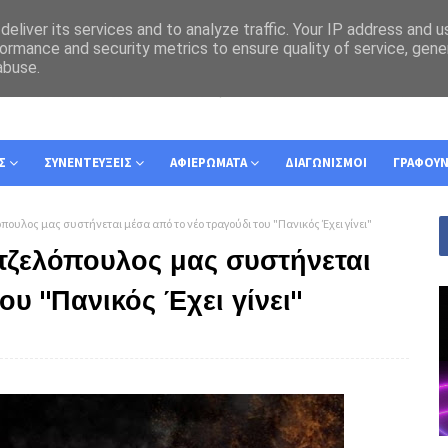
eliver its services and to analyze traffic. Your IP address and 
ormance and security metrics to ensure quality of service, gen
abuse.
Σ
ΣΥΝΕΝΤΕΥΞΕΙΣ
ΑΦΙΕΡΩΜΑΤΑ
ΔΙΑΓΩΝΙΣΜΟΙ
ΓΡΑΦΟΥ
ουλος μας συστήνεται μέσα από το νέο τραγούδι του "Πανικός Έχει γίνει"
τζελόπουλος μας συστήνεται
ου "Πανικός Έχει γίνει"