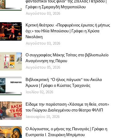
φανταστικοί τους φίλοι" της Στέλλας Πετρίδου |
Γράφει η Σμαραγδή Μητροπούλου
Αυγούστου 03, 2026
Κριτική θεάτρου: «Πορφυρένιος έρωτας ή μήπως
όχι;» του Ηλία Μπούσιου | Γράφει η Χρύσα
Νικολάκη
Αυγούστου 03, 2026
Ο συγγραφέας Μάκης Τσίτας στο βιβλιοπωλείο
Αναγέννηση της Πάρου
Αυγούστου 05, 2026
Βιβλιοκριτική: "Ο ήλιος πάγωσε" του Ακύλα
Άρωνα | Γράφει ο Κώστας Τραχανάς
Ιουλίου 02, 2026
Είδαμε την παράσταση «Χάσαμε τη θεία, στοπ»
του Γιώργου Διαλεγμένου στο θέατρο ΦΙΛΙΠ
Ιανουαρίου 10, 2026
Ο Αύγουστος, ο μήνας της Παναγιάς | Γράφει η
Ευστρατία Ι. Σταυράκη Μπρίμπου