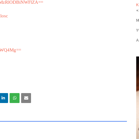
=MzRlODBiNWFlZA==
Κ
+
losc
Μ
Υ
Α
ZWQ4Mg==