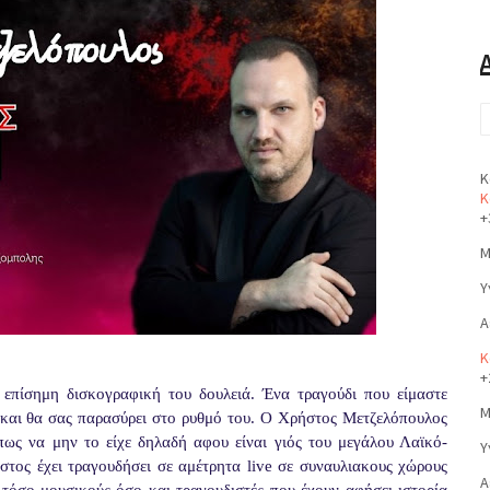
Κ
Κ
+
Μ
Υ
Α
Κ
+
επίσημη δισκογραφική του δουλειά. Ένα τραγούδι που είμαστε
Μ
 και θα σας παρασύρει στο ρυθμό του. Ο Χρήστος Μετζελόπουλος
 πως να μην το είχε δηλαδή αφου είναι γιός του μεγάλου Λαϊκό-
Υ
ος έχει τραγουδήσει σε αμέτρητα live σε συναυλιακους χώρους
Α