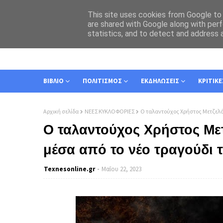
This site uses cookies from Google to d
are shared with Google along with perf
statistics, and to detect and address 
ΑΡΧΙΚΗ
ΣΧΕΤΙΚΑ
ΕΠΙΚΟΙΝΩΝΙΑ
ΒΙΒΛΙΟ
ΠΟΛΙΤΙΣΜΟΣ
ΕΚΔΗΛΩΣΕΙΣ
ΚΡΙΤΙΚΕ
Αρχική σελίδα
ΝΕΕΣ ΚΥΚΛΟΦΟΡΙΕΣ
Ο ταλαντούχος Χρήστος Μετζελόπ
Ο ταλαντούχος Χρήστος Με
μέσα από το νέο τραγούδι τ
Texnesοnline.gr
Μαΐου 22, 2023