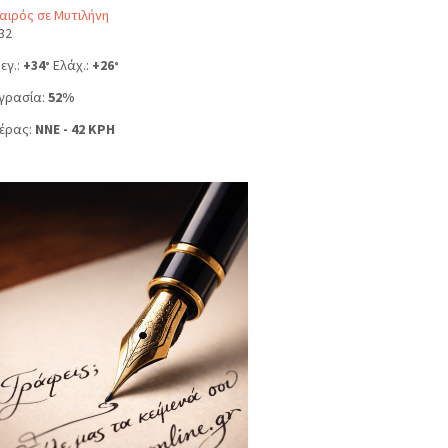
αιρός σε Μυτιλήνη
32
εγ.:
+
34
Ελάχ.:
+
26
°
°
γρασία:
52%
έρας:
NNE - 42 KPH