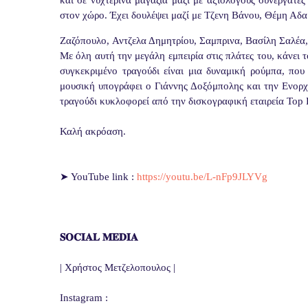
και σε νυχτερινα μαγαζιά μαζί με αξιόλογους συνεργάτε
στον χώρο. Έχει δουλέψει μαζί με
Τζενη Βάνου,
Θέμη Αδα
Ζαζόπουλο, Αντζελα Δημητρίου, Σαμπρινα,
Βασίλη Σαλέα
Με όλη αυτή την μεγάλη εμπειρία στις πλάτες του, κάνει 
συγκεκριμένο τραγούδι είναι μια δυναμική ρούμπα, που
μουσική υπογράφει ο Γιάννης Δοξόμπολης και την Ενορχ
τραγούδι κυκλοφορεί από την δισκογραφική εταιρεία Top
Καλή ακρόαση.
➤ YouTube link :
https://youtu.be/L-nFp9JLYVg
𝐒𝐎𝐂𝐈𝐀𝐋 𝐌𝐄𝐃𝐈𝐀
| Χρήστος Μετζελοπουλος |
Instagram :