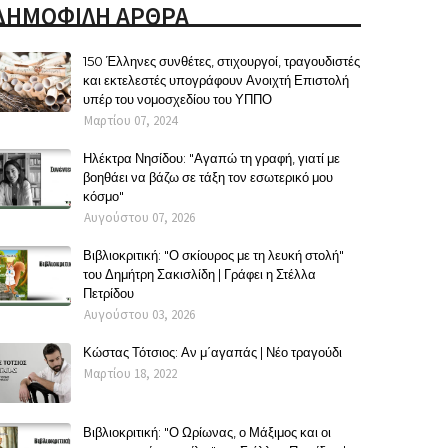
ΔΗΜΟΦΙΛΗ ΑΡΘΡΑ
150 Έλληνες συνθέτες, στιχουργοί, τραγουδιστές
και εκτελεστές υπογράφουν Ανοιχτή Επιστολή
υπέρ του νομοσχεδίου του ΥΠΠΟ
Μαρτίου 07, 2024
Ηλέκτρα Νησίδου: "Αγαπώ τη γραφή, γιατί με
βοηθάει να βάζω σε τάξη τον εσωτερικό μου
κόσμο"
Αυγούστου 07, 2026
Βιβλιοκριτική: "Ο σκίουρος με τη λευκή στολή"
του Δημήτρη Σακισλίδη | Γράφει η Στέλλα
Πετρίδου
Αυγούστου 03, 2026
Κώστας Τότσιος: Αν μ΄αγαπάς | Νέο τραγούδι
Μαρτίου 18, 2022
Βιβλιοκριτική: "Ο Ωρίωνας, ο Μάξιμος και οι