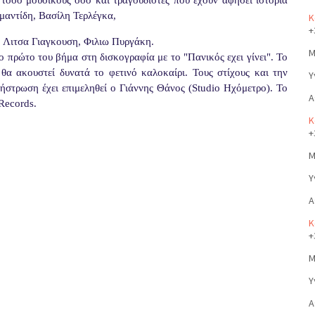
ς τόσο μουσικούς όσο και τραγουδιστές που έχουν αφήσει ιστορία
μαντίδη, Βασίλη
Τερλέγκα,
Κ
+
,
Λιτσα Γιαγκουση,
Φιλιω Πυργάκη.
Μ
το πρώτο του βήμα στη δισκογραφία με το "Πανικός εχει γίνει". Το
 θα ακουστεί δυνατά το φετινό καλοκαίρι. Τους στίχους και την
Υ
ήστρωση έχει επιμεληθεί ο Γιάννης Θάνος (Studio Ηχόμετρο). Το
Α
 Records.
Κ
+
Μ
Υ
Α
Κ
+
Μ
Υ
Α