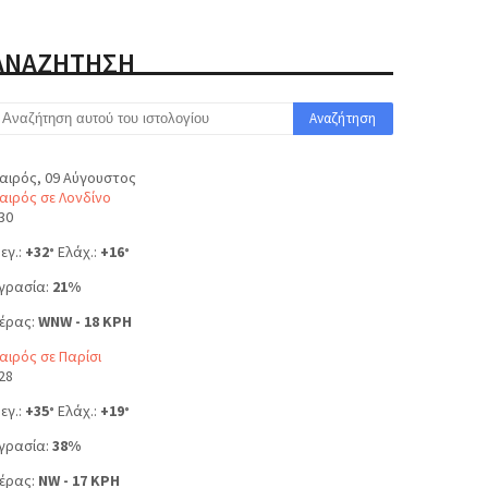
ΑΝΑΖΗΤΗΣΗ
αιρός, 09 Αύγουστος
αιρός σε Λονδίνο
30
εγ.:
+
32
Ελάχ.:
+
16
°
°
γρασία:
21%
έρας:
WNW - 18 KPH
αιρός σε Παρίσι
28
εγ.:
+
35
Ελάχ.:
+
19
°
°
γρασία:
38%
έρας:
NW - 17 KPH