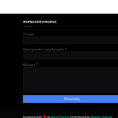
ΦΌΡΜΑ ΕΠΙΚΟΙΝΩΝΊΑΣ
Όνομα
Ηλεκτρονικό ταχυδρομείο
*
Μήνυμα
*
Designed with
by
Way2Themes
| Distributed by
Blogger Themes