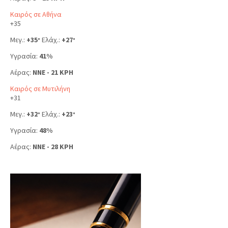
Καιρός σε Αθήνα
+
35
Μεγ.:
+
35
Ελάχ.:
+
27
°
°
Υγρασία:
41%
Αέρας:
NNE - 21 KPH
Καιρός σε Μυτιλήνη
+
31
Μεγ.:
+
32
Ελάχ.:
+
23
°
°
Υγρασία:
48%
Αέρας:
NNE - 28 KPH