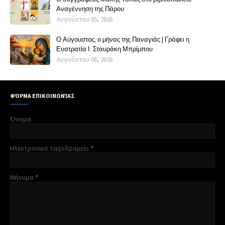
Αναγέννηση της Πάρου
Αυγούστου 05, 2026
Ο Αύγουστος, ο μήνας της Παναγιάς | Γράφει η
Ευστρατία Ι. Σταυράκη Μπρίμπου
Αυγούστου 06, 2026
ΦΌΡΜΑ ΕΠΙΚΟΙΝΩΝΊΑΣ
Όνομα
Ηλεκτρονικό ταχυδρομείο
*
Μήνυμα
*