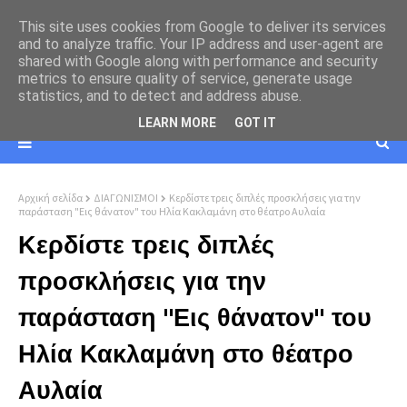
This site uses cookies from Google to deliver its services
and to analyze traffic. Your IP address and user-agent are
shared with Google along with performance and security
metrics to ensure quality of service, generate usage
statistics, and to detect and address abuse.
LEARN MORE
GOT IT
Αρχική σελίδα
ΔΙΑΓΩΝΙΣΜΟΙ
Κερδίστε τρεις διπλές προσκλήσεις για την
παράσταση "Εις θάνατον" του Ηλία Κακλαμάνη στο θέατρο Αυλαία
Κερδίστε τρεις διπλές
προσκλήσεις για την
παράσταση "Εις θάνατον" του
Ηλία Κακλαμάνη στο θέατρο
Αυλαία