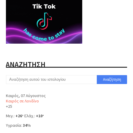
ΑΝΑΖΗΤΗΣΗ
Καιρός, 07 Αύγουστος
Καιρός σε Λονδίνο
+
25
Μεγ.:
+
26
Ελάχ.:
+
10
°
°
Υγρασία:
34%