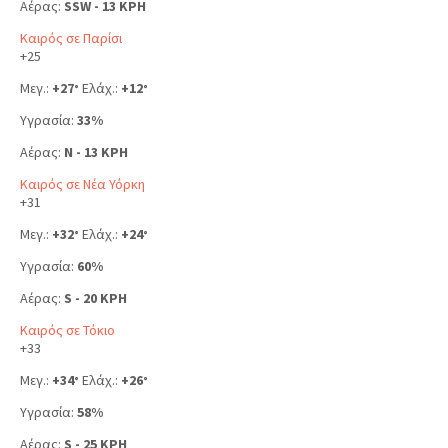
Αέρας:
SSW - 13 KPH
Καιρός σε Παρίσι
+
25
Μεγ.:
+
27
Ελάχ.:
+
12
°
°
Υγρασία:
33%
Αέρας:
N - 13 KPH
Καιρός σε Νέα Υόρκη
+
31
Μεγ.:
+
32
Ελάχ.:
+
24
°
°
Υγρασία:
60%
Αέρας:
S - 20 KPH
Καιρός σε Τόκιο
+
33
Μεγ.:
+
34
Ελάχ.:
+
26
°
°
Υγρασία:
58%
Αέρας:
S - 25 KPH