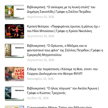
Βιβλιοκριτική: "Ο σκίουρος με τη λευκή στολή" του
Δημήτρη Σακισλίδη | Γράφει η Στέλλα Πετρίδου
Αυγούστου 03, 2026
Κριτική θεάτρου: «Πορφυρένιος έρωτας ή μήπως όχι;»
του Ηλία Μπούσιου | Γράφει η Χρύσα Νικολάκη
Αυγούστου 03, 2026
Βιβλιοκριτική: "Ο Ωρίωνας, ο Μάξιμος και οι
φανταστικοί τους φίλοι" της Στέλλας Πετρίδου | Γράφει η
Σμαραγδή Μητροπούλου
Αυγούστου 03, 2026
Είδαμε την παράσταση «Χάσαμε τη θεία, στοπ» του
Γιώργου Διαλεγμένου στο θέατρο ΦΙΛΙΠ
Ιανουαρίου 10, 2026
Βιβλιοκριτική: "Ο ήλιος πάγωσε" του Ακύλα Άρωνα |
Γράφει ο Κώστας Τραχανάς
Ιουλίου 02, 2026
Ο συγγραφέας Μάκης Τσίτας στο βιβλιοπωλείο