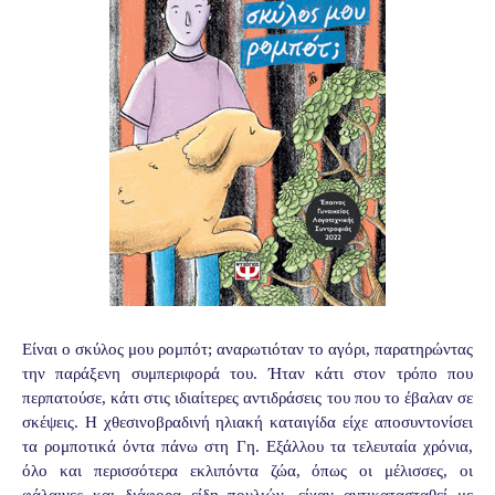
Είναι ο σκύλος μου ρομπότ; αναρωτιόταν το αγόρι, παρατηρώντας
την παράξενη συμπεριφορά του. Ήταν κάτι στον τρόπο που
περπατούσε, κάτι στις ιδιαίτερες αντιδράσεις του που το έβαλαν σε
σκέψεις. Η χθεσινοβραδινή ηλιακή καταιγίδα είχε αποσυντονίσει
τα ρομποτικά όντα πάνω στη Γη. Εξάλλου τα τελευταία χρόνια,
όλο και περισσότερα εκλιπόντα ζώα, όπως οι μέλισσες, οι
φάλαινες και διάφορα είδη πουλιών, είχαν αντικατασταθεί με