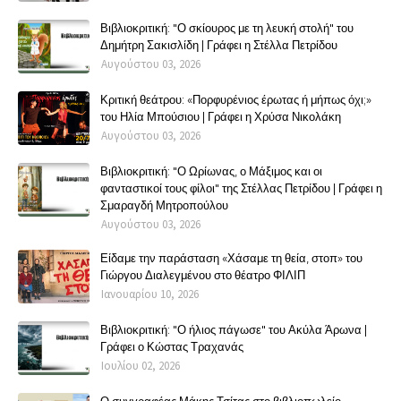
Βιβλιοκριτική: "Ο σκίουρος με τη λευκή στολή" του
Δημήτρη Σακισλίδη | Γράφει η Στέλλα Πετρίδου
Αυγούστου 03, 2026
Κριτική θεάτρου: «Πορφυρένιος έρωτας ή μήπως όχι;»
του Ηλία Μπούσιου | Γράφει η Χρύσα Νικολάκη
Αυγούστου 03, 2026
Βιβλιοκριτική: "Ο Ωρίωνας, ο Μάξιμος και οι
φανταστικοί τους φίλοι" της Στέλλας Πετρίδου | Γράφει η
Σμαραγδή Μητροπούλου
Αυγούστου 03, 2026
Είδαμε την παράσταση «Χάσαμε τη θεία, στοπ» του
Γιώργου Διαλεγμένου στο θέατρο ΦΙΛΙΠ
Ιανουαρίου 10, 2026
Βιβλιοκριτική: "Ο ήλιος πάγωσε" του Ακύλα Άρωνα |
Γράφει ο Κώστας Τραχανάς
Ιουλίου 02, 2026
Ο συγγραφέας Μάκης Τσίτας στο βιβλιοπωλείο