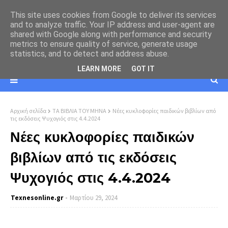
This site uses cookies from Google to deliver its services
and to analyze traffic. Your IP address and user-agent are
shared with Google along with performance and security
metrics to ensure quality of service, generate usage
statistics, and to detect and address abuse.
LEARN MORE
GOT IT
Αρχική σελίδα
ΤΑ ΒΙΒΛΙΑ ΤΟΥ ΜΗΝΑ
Νέες κυκλοφορίες παιδικών βιβλίων από
τις εκδόσεις Ψυχογιός στις 4.4.2024
Νέες κυκλοφορίες παιδικών
βιβλίων από τις εκδόσεις
Ψυχογιός στις 4.4.2024
Texnesοnline.gr
Μαρτίου 29, 2024