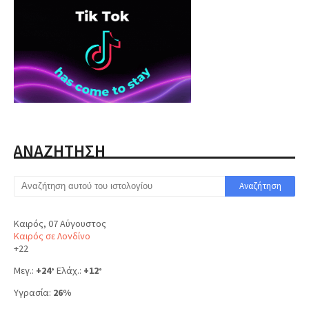
ΑΝΑΖΗΤΗΣΗ
Καιρός, 07 Αύγουστος
Καιρός σε Λονδίνο
+
22
Μεγ.:
+
24
Ελάχ.:
+
12
°
°
Υγρασία:
26%