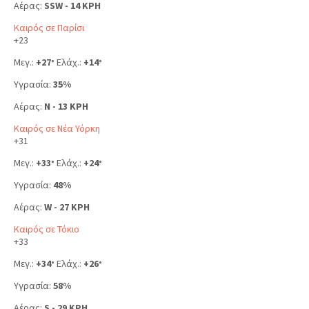
Αέρας:
SSW - 14 KPH
Καιρός σε Παρίσι
+
23
Μεγ.:
+
27
Ελάχ.:
+
14
°
°
Υγρασία:
35%
Αέρας:
N - 13 KPH
Καιρός σε Νέα Υόρκη
+
31
Μεγ.:
+
33
Ελάχ.:
+
24
°
°
Υγρασία:
48%
Αέρας:
W - 27 KPH
Καιρός σε Τόκιο
+
33
Μεγ.:
+
34
Ελάχ.:
+
26
°
°
Υγρασία:
58%
Αέρας:
S - 29 KPH