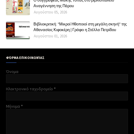
Αναγέννηση της Πάρου
Αυγούστου 05, 2026
Βιβλιοκριτική: "Μικροί Ηθοποιοί στη μεγάλη σκηνή" της
Αθανασίας Κιφοκέρη | Γράφει η Στέλλα Πετρίδου
Αυγούστου 01, 2026
ΦΌΡΜΑ ΕΠΙΚΟΙΝΩΝΊΑΣ
Όνομα
Ηλεκτρονικό ταχυδρομείο
*
Μήνυμα
*