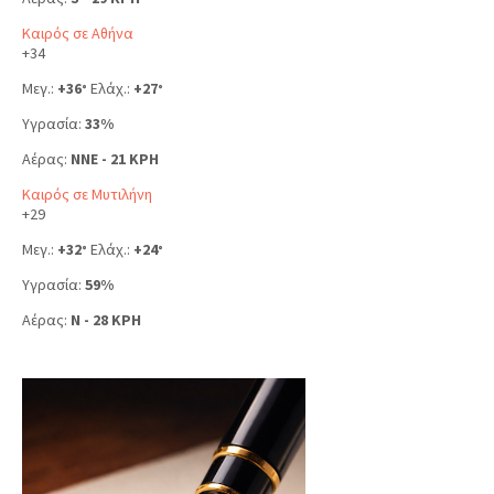
Καιρός σε Αθήνα
+
34
Μεγ.:
+
36
Ελάχ.:
+
27
°
°
Υγρασία:
33%
Αέρας:
NNE - 21 KPH
Καιρός σε Μυτιλήνη
+
29
Μεγ.:
+
32
Ελάχ.:
+
24
°
°
Υγρασία:
59%
Αέρας:
N - 28 KPH