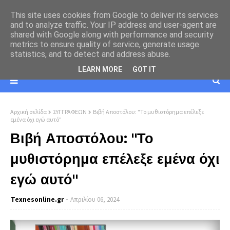
This site uses cookies from Google to deliver its services
and to analyze traffic. Your IP address and user-agent are
shared with Google along with performance and security
metrics to ensure quality of service, generate usage
statistics, and to detect and address abuse.
LEARN MORE
GOT IT
Αρχική σελίδα
ΣΥΓΓΡΑΦΕΩΝ
Βιβή Αποστόλου: "Το μυθιστόρημα επέλεξε
εμένα όχι εγώ αυτό"
Βιβή Αποστόλου: "Το
μυθιστόρημα επέλεξε εμένα όχι
εγώ αυτό"
Texnesοnline.gr
Απριλίου 06, 2024