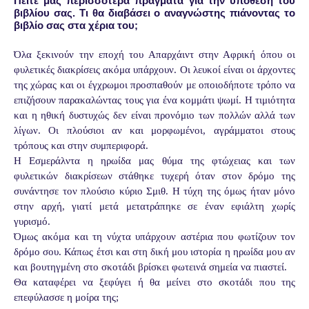
Πείτε μας περισσότερα πράγματα για την υπόθεση του
βιβλίου σας. Τι θα διαβάσει ο αναγνώστης πιάνοντας το
βιβλίο σας στα χέρια του;
Όλα ξεκινούν την εποχή του Απαρχάιντ στην Αφρική όπου οι
φυλετικές διακρίσεις ακόμα υπάρχουν. Οι λευκοί είναι οι άρχοντες
της χώρας και οι έγχρωμοι προσπαθούν με οποιοδήποτε τρόπο να
επιζήσουν παρακαλώντας τους για ένα κομμάτι ψωμί. Η τιμιότητα
και η ηθική δυστυχώς δεν είναι προνόμιο των πολλών αλλά των
λίγων. Οι πλούσιοι αν και μορφωμένοι, αγράμματοι στους
τρόπους και στην συμπεριφορά.
Η Εσμεράλντα η ηρωίδα μας θύμα της φτώχειας και των
φυλετικών διακρίσεων στάθηκε τυχερή όταν στον δρόμο της
συνάντησε τον πλούσιο κύριο Σμιθ. Η τύχη της όμως ήταν μόνο
στην αρχή, γιατί μετά μετατράπηκε σε έναν εφιάλτη χωρίς
γυρισμό.
Όμως ακόμα και τη νύχτα υπάρχουν αστέρια που φωτίζουν τον
δρόμο σου. Κάπως έτσι και στη δική μου ιστορία η ηρωίδα μου αν
και βουτηγμένη στο σκοτάδι βρίσκει φωτεινά σημεία να πιαστεί.
Θα καταφέρει να ξεφύγει ή θα μείνει στο σκοτάδι που της
επεφύλασσε η μοίρα της;