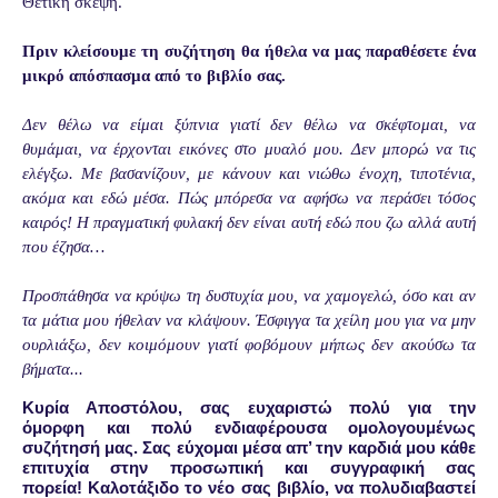
Θετική σκέψη.
Πριν κλείσουμε τη συζήτηση θα ήθελα να μας παραθέσετε ένα
μικρό απόσπασμα από το βιβλίο σας.
Δεν θέλω να είμαι ξύπνια γιατί δεν θέλω να σκέφτομαι, να
θυμάμαι, να έρχονται εικόνες στο μυαλό μου. Δεν μπορώ να τις
ελέγξω. Με βασανίζουν, με κάνουν και νιώθω ένοχη, τιποτένια,
ακόμα και εδώ μέσα. Πώς μπόρεσα να αφήσω να περάσει τόσος
καιρός! Η πραγματική φυλακή δεν είναι αυτή εδώ που ζω αλλά αυτή
που έζησα…
Προσπάθησα να κρύψω τη δυστυχία μου, να χαμογελώ, όσο και αν
τα μάτια μου ήθελαν να κλάψουν. Έσφιγγα τα χείλη μου για να μην
ουρλιάξω, δεν κοιμόμουν γιατί φοβόμουν μήπως δεν ακούσω τα
βήματα...
Κυρία Αποστόλου,
σας ευχαριστώ πολύ για την
όμορφη και πολύ ενδιαφέρουσα ομολογουμένως
συζήτησή μας. Σας εύχομαι μέσα απ’ την καρδιά μου κάθε
επιτυχία στην προσωπική και συγγραφική σας
πορεία! Καλοτάξιδο το νέο σας βιβλίο, να πολυδιαβαστεί