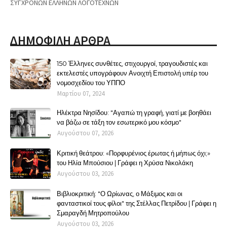
ΣΥΓΧΡΟΝΩΝ ΕΛΛΗΝΩΝ ΛΟΓΟΤΕΧΝΩΝ
ΔΗΜΟΦΙΛΗ ΑΡΘΡΑ
150 Έλληνες συνθέτες, στιχουργοί, τραγουδιστές και
εκτελεστές υπογράφουν Ανοιχτή Επιστολή υπέρ του
νομοσχεδίου του ΥΠΠΟ
Μαρτίου 07, 2024
Ηλέκτρα Νησίδου: "Αγαπώ τη γραφή, γιατί με βοηθάει
να βάζω σε τάξη τον εσωτερικό μου κόσμο"
Αυγούστου 07, 2026
Κριτική θεάτρου: «Πορφυρένιος έρωτας ή μήπως όχι;»
του Ηλία Μπούσιου | Γράφει η Χρύσα Νικολάκη
Αυγούστου 03, 2026
Βιβλιοκριτική: "Ο Ωρίωνας, ο Μάξιμος και οι
φανταστικοί τους φίλοι" της Στέλλας Πετρίδου | Γράφει η
Σμαραγδή Μητροπούλου
Αυγούστου 03, 2026