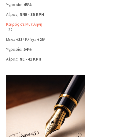
Υγρασία:
45%
Αέρας:
NNE - 35 KPH
Καιρός σε Μυτιλήνη
+
32
Μεγ.:
+
33
Ελάχ.:
+
25
°
°
Υγρασία:
54%
Αέρας:
NE - 41 KPH