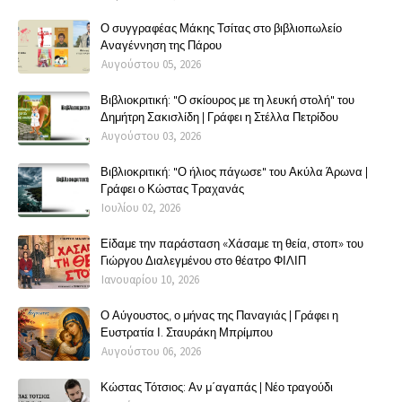
Ο συγγραφέας Μάκης Τσίτας στο βιβλιοπωλείο
Αναγέννηση της Πάρου
Αυγούστου 05, 2026
Βιβλιοκριτική: "Ο σκίουρος με τη λευκή στολή" του
Δημήτρη Σακισλίδη | Γράφει η Στέλλα Πετρίδου
Αυγούστου 03, 2026
Βιβλιοκριτική: "Ο ήλιος πάγωσε" του Ακύλα Άρωνα |
Γράφει ο Κώστας Τραχανάς
Ιουλίου 02, 2026
Είδαμε την παράσταση «Χάσαμε τη θεία, στοπ» του
Γιώργου Διαλεγμένου στο θέατρο ΦΙΛΙΠ
Ιανουαρίου 10, 2026
Ο Αύγουστος, ο μήνας της Παναγιάς | Γράφει η
Ευστρατία Ι. Σταυράκη Μπρίμπου
Αυγούστου 06, 2026
Κώστας Τότσιος: Αν μ΄αγαπάς | Νέο τραγούδι