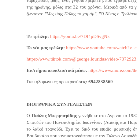
ταραχώδους ζωής, ενός γνήσιου ρεμπέτη, που έγραψε αξέ
της ηρωίνης, μόλις στα 32 του χρόνια. Μερικά από τα 
ζωντανά:
"Μες στης Πόλης το χαμάμ", "Ο Νίκος ο Τρελάκι
Το τρέιλερ:
https://youtu.be/7Df4pDSvgNk
Το νέο μας τρέιλερ:
https://www.youtube.com/watch?v
https://www.tiktok.com/@george.louridas/video/73729
Εισιτήρια αποκλειστικά μέσω:
https://www.more.com/thea
Για τηλεφωνικές προ-κρατήσεις:
6942838569
ΒΙΟΓΡΑΦΙΚΑ ΣΥΝΤΕΛΕΣΤΩΝ
Ο
Παύλος Μπερμπερίδης
γεννήθηκε στο Αγρίνιο το 198
Σπουδών του Πανεπιστημίου Ιωαννίνων (Λαϊκής και Παρα
το λαϊκό τραγούδι. Έχει το δικό του studio μουσικής
Βαμβακάρη που κινηματογράφησε με τον Γιώργο Λουριδά