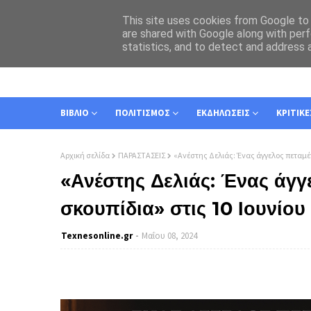
This site uses cookies from Google to d
are shared with Google along with perf
statistics, and to detect and address 
ΑΡΧΙΚΗ
ΣΧΕΤΙΚΑ
ΕΠΙΚΟΙΝΩΝΙΑ
ΒΙΒΛΙΟ
ΠΟΛΙΤΙΣΜΟΣ
ΕΚΔΗΛΩΣΕΙΣ
ΚΡΙΤΙΚΕ
Αρχική σελίδα
ΠΑΡΑΣΤΑΣΕΙΣ
«Ανέστης Δελιάς: Ένας άγγελος πεταμέ
«Ανέστης Δελιάς: Ένας άγγ
σκουπίδια» στις 10 Ιουνίο
Texnesοnline.gr
Μαΐου 08, 2024