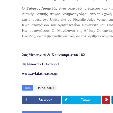
Ο
Γιώργος Λουριδάς
είναι σκηνοθέτης θεάτρου και κι
Δυτικής Αττικής, πτυχίο Κινηματογράφου από τη Σχολή
και σπουδές στο Université de Picardie Jules Verne, 
Κινηματογράφου του Αριστοτελείου Πανεπιστημίου Θεσ
Κινηματογράφου: Οι Μονόλογοι της Λήδας. Οι ταινίες 
Ελλάδας, έχουν βραβευθεί διεθνώς σε πολυάριθμα κινηματ
2ας Μεραρχίας & Κουντουριώτου 182
Τηλέφωνα 2104297771
www.avlaiatheatro.gr
Tags
ΠΑΡΑΣΤΑΣΕΙΣ
Facebook
Twitter