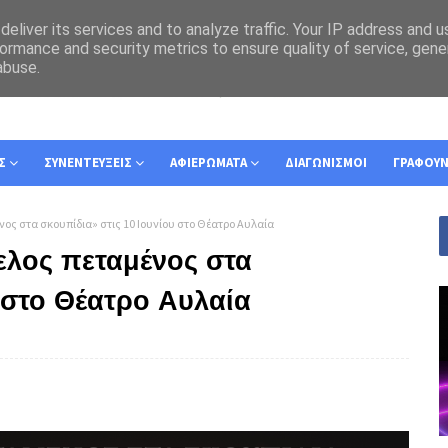
eliver its services and to analyze traffic. Your IP address and 
ormance and security metrics to ensure quality of service, gen
abuse.
Σ
ΣΥΝΕΝΤΕΥΞΕΙΣ
ΑΦΙΕΡΩΜΑΤΑ
ΔΙΑΓΩΝΙΣΜΟΙ
ΓΡΑΦΟΥ
νος στα σκουπίδια» στις 10 Ιουνίου στο Θέατρο Αυλαία
ελος πεταμένος στα
υ στο Θέατρο Αυλαία