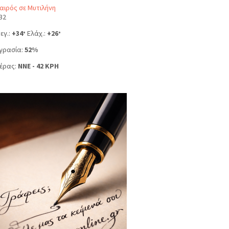
αιρός σε Μυτιλήνη
32
εγ.:
+
34
Ελάχ.:
+
26
°
°
γρασία:
52%
έρας:
NNE - 42 KPH