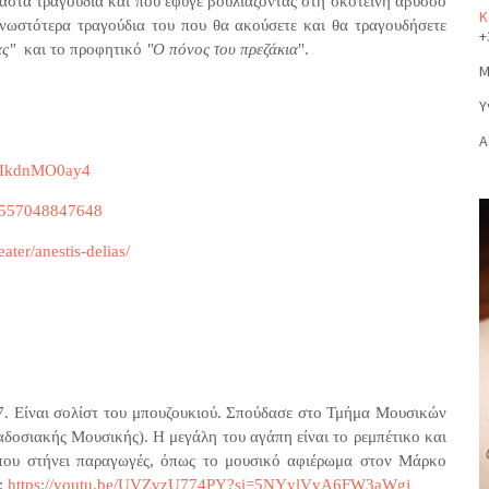
χαστα τραγούδια και που έφυγε βουλιάζοντας στη σκοτεινή άβυσσο
Κ
γνωστότερα τραγούδια του που θα ακούσετε και θα τραγουδήσετε
+
ας"
και το προφητικό
"Ο πόνος του πρεζάκια
".
Μ
Υ
Α
=eIkdnMO0ay4
23557048847648
ter/anestis-delias/
7. Είναι σολίστ του μπουζουκιού. Σπούδασε στο Τμήμα Μουσικών
δοσιακής Μουσικής). Η μεγάλη του αγάπη είναι το ρεμπέτικο και
 όπου στήνει παραγωγές, όπως το μουσικό αφιέρωμα στον Μάρκο
:
https://youtu.be/UVZvzU774PY?si=5NYylVvA6FW3aWgj