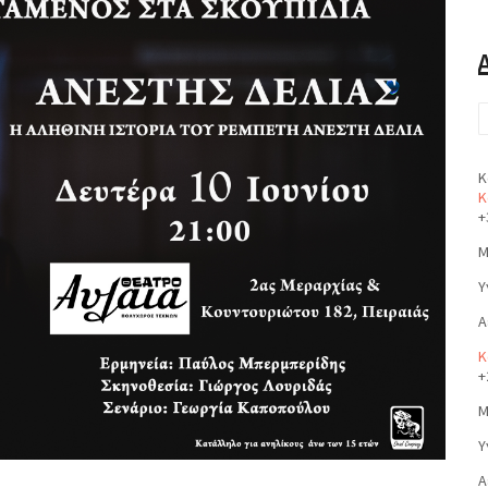
Κ
Κ
+
Μ
Υ
Α
Κ
+
Μ
Υ
Α