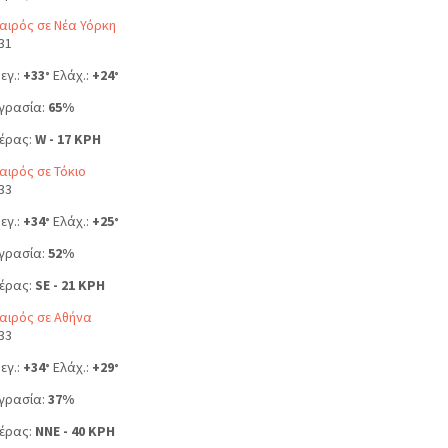
αιρός σε Νέα Υόρκη
31
εγ.:
+
33
Ελάχ.:
+
24
°
°
γρασία:
65%
έρας:
W - 17 KPH
αιρός σε Τόκιο
33
εγ.:
+
34
Ελάχ.:
+
25
°
°
γρασία:
52%
έρας:
SE - 21 KPH
αιρός σε Αθήνα
33
εγ.:
+
34
Ελάχ.:
+
29
°
°
γρασία:
37%
έρας:
NNE - 40 KPH