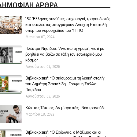
ΔΗΜΟΦΙΛΗ ΑΡΘΡΑ
150 Έλληνες συνθέτες, στιχουργοί, τραγουδιστές
και εκτελεστές υπογράφουν Ανοιχτή Επιστολή
υπέρ του νομοσχεδίου του ΥΠΠΟ
Μαρτίου 07, 2024
Ηλέκτρα Νησίδου: "Αγαπώ τη γραφή, γιατί με
βοηθάει να βάζω σε τάξη τον εσωτερικό μου
κόσμο"
Αυγούστου 07, 2026
Βιβλιοκριτική: "Ο σκίουρος με τη λευκή στολή"
του Δημήτρη Σακισλίδη | Γράφει η Στέλλα
Πετρίδου
Αυγούστου 03, 2026
Κώστας Τότσιος: Αν μ΄αγαπάς | Νέο τραγούδι
Μαρτίου 18, 2022
Βιβλιοκριτική: "Ο Ωρίωνας, ο Μάξιμος και οι