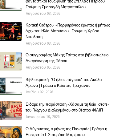
φανταστικοί τους φίλοι" της Στέλλας Πετρίδου |
Γράφει η Σμαραγδή Μητροπούλου
Αυγούστου 03, 2026
Κριτική θεάτρου: «Πορφυρένιος έρωτας ή μήπως
όχι;» του Ηλία Μπούσιου | Γράφει η Χρύσα
Νικολάκη
Αυγούστου 03, 2026
Ο συγγραφέας Μάκης Τσίτας στο βιβλιοπωλείο
Αναγέννηση της Πάρου
Αυγούστου 05, 2026
Βιβλιοκριτική: "Ο ήλιος πάγωσε" του Ακύλα
Άρωνα | Γράφει ο Κώστας Τραχανάς
Ιουλίου 02, 2026
Είδαμε την παράσταση «Χάσαμε τη θεία, στοπ»
του Γιώργου Διαλεγμένου στο θέατρο ΦΙΛΙΠ
Ιανουαρίου 10, 2026
Ο Αύγουστος, ο μήνας της Παναγιάς | Γράφει η
Ευστρατία Ι. Σταυράκη Μπρίμπου