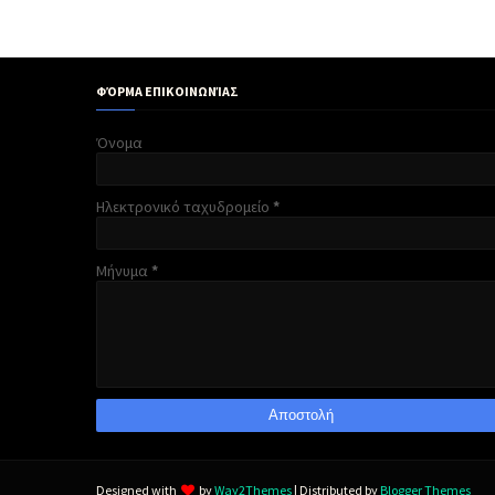
ΦΌΡΜΑ ΕΠΙΚΟΙΝΩΝΊΑΣ
Όνομα
Ηλεκτρονικό ταχυδρομείο
*
Μήνυμα
*
Designed with
by
Way2Themes
| Distributed by
Blogger Themes