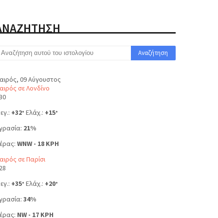
ΑΝΑΖΗΤΗΣΗ
αιρός, 09 Αύγουστος
αιρός σε Λονδίνο
30
εγ.:
+
32
Ελάχ.:
+
15
°
°
γρασία:
21%
έρας:
WNW - 18 KPH
αιρός σε Παρίσι
28
εγ.:
+
35
Ελάχ.:
+
20
°
°
γρασία:
34%
έρας:
NW - 17 KPH