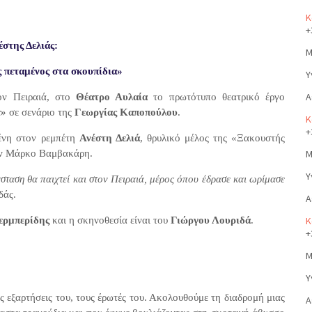
Κ
+
στης Δελιάς:
Μ
ς πεταμένος στα σκουπίδια»
Υ
Α
ον Πειραιά, στο
Θέατρο Αυλαία
το πρωτότυπο θεατρικό έργο
α»
σε σενάριο της
Γεωργίας Καποπούλου
.
Κ
+
ένη στον ρεμπέτη
Ανέστη Δελιά
, θρυλικό μέλος της «Ξακουστής
τον Μάρκο Βαμβακάρη.
Μ
Υ
άσταση θα παιχτεί και στον Πειραιά, μέρος όπου έδρασε και ωρίμασε
δάς.
Α
ερμπερίδης
και η σκηνοθεσία είναι του
Γιώργου Λουριδά
.
Κ
+
Μ
Υ
ς εξαρτήσεις του, τους έρωτές του. Ακολουθούμε τη διαδρομή μιας
Α