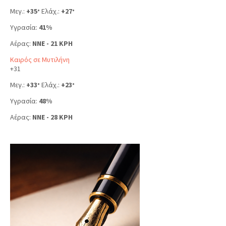
Μεγ.:
+
35
Ελάχ.:
+
27
°
°
Υγρασία:
41%
Αέρας:
NNE - 21 KPH
Καιρός σε Μυτιλήνη
+
31
Μεγ.:
+
33
Ελάχ.:
+
23
°
°
Υγρασία:
48%
Αέρας:
NNE - 28 KPH