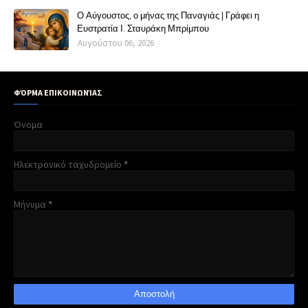
Ο Αύγουστος, ο μήνας της Παναγιάς | Γράφει η
Ευστρατία Ι. Σταυράκη Μπρίμπου
Αυγούστου 06, 2026
ΦΌΡΜΑ ΕΠΙΚΟΙΝΩΝΊΑΣ
Όνομα
Ηλεκτρονικό ταχυδρομείο
*
Μήνυμα
*