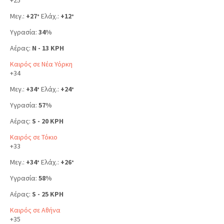
+
25
Μεγ.:
+
27
Ελάχ.:
+
12
°
°
Υγρασία:
34%
Αέρας:
N - 13 KPH
Καιρός σε Νέα Υόρκη
+
34
Μεγ.:
+
34
Ελάχ.:
+
24
°
°
Υγρασία:
57%
Αέρας:
S - 20 KPH
Καιρός σε Τόκιο
+
33
Μεγ.:
+
34
Ελάχ.:
+
26
°
°
Υγρασία:
58%
Αέρας:
S - 25 KPH
Καιρός σε Αθήνα
+
35