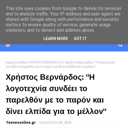
This site uses cookies from Google to deliver its services
and to analyze traffic. Your IP address and user-agent are
shared with Google along with performance and security
metrics to ensure quality of service, generate usage
statistics, and to detect and address abuse.
LEARN MORE
GOT IT
Αρχική σελίδα
ΧΡΗΣΤΟΣ ΒΕΡΝΑΡΔΟΣ
Χρήστος Βερνάρδος: "Η λογοτεχνία
συνδέει το παρελθόν με το παρόν και δίνει ελπίδα για το μέλλον"
Χρήστος Βερνάρδος: "Η
λογοτεχνία συνδέει το
παρελθόν με το παρόν και
δίνει ελπίδα για το μέλλον"
Texnesοnline.gr
Αυγούστου 03, 2024