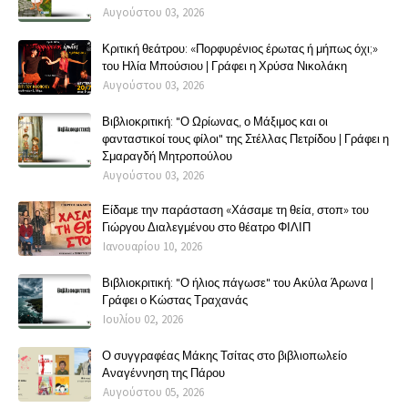
Αυγούστου 03, 2026
Κριτική θεάτρου: «Πορφυρένιος έρωτας ή μήπως όχι;»
του Ηλία Μπούσιου | Γράφει η Χρύσα Νικολάκη
Αυγούστου 03, 2026
Βιβλιοκριτική: "Ο Ωρίωνας, ο Μάξιμος και οι
φανταστικοί τους φίλοι" της Στέλλας Πετρίδου | Γράφει η
Σμαραγδή Μητροπούλου
Αυγούστου 03, 2026
Είδαμε την παράσταση «Χάσαμε τη θεία, στοπ» του
Γιώργου Διαλεγμένου στο θέατρο ΦΙΛΙΠ
Ιανουαρίου 10, 2026
Βιβλιοκριτική: "Ο ήλιος πάγωσε" του Ακύλα Άρωνα |
Γράφει ο Κώστας Τραχανάς
Ιουλίου 02, 2026
Ο συγγραφέας Μάκης Τσίτας στο βιβλιοπωλείο
Αναγέννηση της Πάρου
Αυγούστου 05, 2026