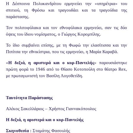
Η Δέσποινα Πολυκανδρίτου ερμηνεύει την «υπηρέτρια» του
σπιτιού, τη Φρόσω και τραγουδάει και τα τραγούδια της
παράστασης.
Τον πολιτοφύλακα και τον εθνοφύλακα ερμηνεύει, σαν τις δύο
όψεις του ίδιου νομίσματος, ο Γιώργος Κορομπίλης.
Το ίδιο συμβαίνει επίσης, με τη Φωφώ την ελασίτισσα και την
Πιπίτσα την εθνικίστρια, που τις ερμηνεύει, η Μαρία Καραβά.
«
Η δεξιά, η αριστερά και ο κυρ-Παντελής
»
παρουσιάστηκε
πρώτη φορά το 1946 από το Θίασο Κοτοπούλη στο θέατρο
Rex
,
με πρωταγωνιστή τον Βασίλη Λογοθετίδη.
Ταυτότητα Παράστασης
Αλέκος Σακελλάριος – Χρήστος Γιαννακόπουλος
Η δεξιά, η αριστερά και ο κυρ-Παντελής
Σκηνοθεσία :
Σταμάτης Φασουλής