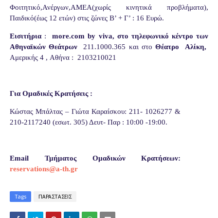
Φοιτητικό,Ανέργων,ΑΜΕΑ(χωρίς κινητικά προβλήματα),
Παιδικό(έως 12 ετών) στις ζώνες Β’ + Γ’ : 16 Ευρώ.
Εισιτήρια
:
more
.
com
by
viva
,
στο τηλεφωνικό κέντρο των
Αθηναϊκών Θεάτρων
211.1000.365
και στο
Θέατρο
Αλίκη,
Αμερικής 4 ,
A
θήνα :
2103210021
Για Ομαδικές Κρατήσεις :
Κώστας Μπάλτας – Γιώτα Καραίσκου: 211- 1026277 &
210-2117240 (εσωτ. 305) Δευτ- Παρ : 10:00 -19:00.
Ε
mail
Τμήματος Ομαδικών Κρατήσεων
:
reservations
@
a
-
th
.
gr
Tags
ΠΑΡΑΣΤΑΣΕΙΣ