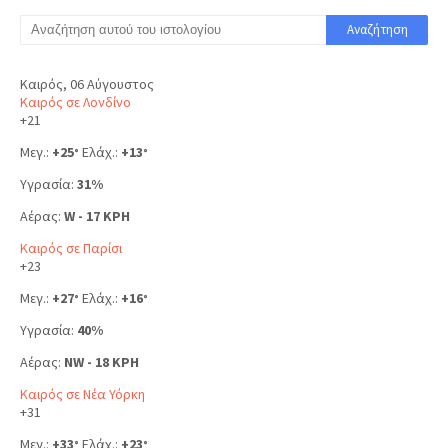
Καιρός, 06 Αύγουστος
Καιρός σε Λονδίνο
+
21
Μεγ.:
+
25
Ελάχ.:
+
13
°
°
Υγρασία:
31%
Αέρας:
W - 17 KPH
Καιρός σε Παρίσι
+
23
Μεγ.:
+
27
Ελάχ.:
+
16
°
°
Υγρασία:
40%
Αέρας:
NW - 18 KPH
Καιρός σε Νέα Υόρκη
+
31
Μεγ.:
+
33
Ελάχ.:
+
23
°
°