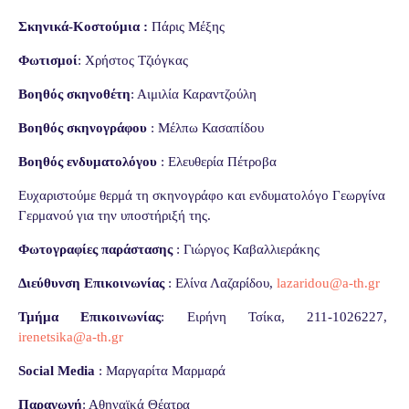
Σκηνικά-Κοστούμια :
Πάρις Μέξης
Φωτισμοί
: Χρήστος Τζιόγκας
Βοηθός σκηνοθέτη
: Αιμιλία Καραντζούλη
Βοηθός σκηνογράφου
: Μέλπω Κασαπίδου
Βοηθός ενδυματολόγου
: Ελευθερία Πέτροβα
Ευχαριστούμε θερμά τη σκηνογράφο και ενδυματολόγο Γεωργίνα
Γερμανού για την υποστήριξή της.
Φωτογραφίες παράστασης
: Γιώργος Καβαλλιεράκης
Διεύθυνση Επικοινωνίας
: Ελίνα Λαζαρίδου,
lazaridou
@
a
-
th
.
gr
Τμήμα Επικοινωνίας
: Ειρήνη Τσίκα, 211-1026227,
irenetsika
@
a
-
th
.
gr
Social
Media
: Μαργαρίτα Μαρμαρά
Παραγωγή
: Αθηναϊκά Θέατρα