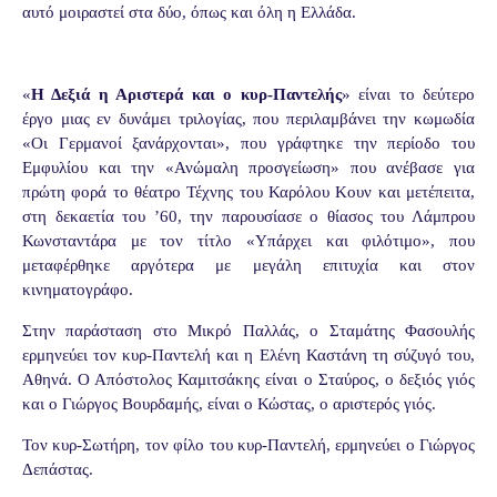
αυτό μοιραστεί στα δύο, όπως και όλη η Ελλάδα.
«
Η Δεξιά η Αριστερά και ο κυρ-Παντελής
» είναι το δεύτερο
έργο μιας εν δυνάμει τριλογίας, που περιλαμβάνει την κωμωδία
«Οι Γερμανοί ξανάρχονται», που γράφτηκε την περίοδο του
Εμφυλίου και την «Ανώμαλη προσγείωση» που ανέβασε για
πρώτη φορά το θέατρο Τέχνης του Καρόλου Κουν και μετέπειτα,
στη δεκαετία του ’60, την παρουσίασε ο θίασος του Λάμπρου
Κωνσταντάρα με τον τίτλο «Υπάρχει και φιλότιμο», που
μεταφέρθηκε αργότερα με μεγάλη επιτυχία και στον
κινηματογράφο.
Στην παράσταση στο Μικρό Παλλάς, ο Σταμάτης Φασουλής
ερμηνεύει τον κυρ-Παντελή και η Ελένη Καστάνη τη σύζυγό του,
Αθηνά. Ο
Απόστολος Καμιτσάκης
είναι ο Σταύρος, ο δεξιός γιός
και ο Γιώργος Βουρδαμής, είναι ο Κώστας, ο αριστερός γιός.
Τον κυρ-Σωτήρη, τον φίλο του κυρ-Παντελή, ερμηνεύει ο Γιώργος
Δεπάστας.