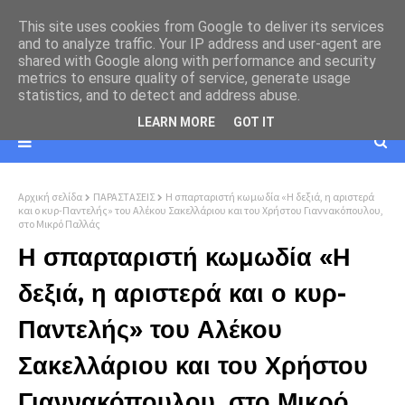
This site uses cookies from Google to deliver its services
and to analyze traffic. Your IP address and user-agent are
shared with Google along with performance and security
metrics to ensure quality of service, generate usage
statistics, and to detect and address abuse.
LEARN MORE
GOT IT
Αρχική σελίδα
ΠΑΡΑΣΤΑΣΕΙΣ
Η σπαρταριστή κωμωδία «Η δεξιά, η αριστερά
και ο κυρ-Παντελής» του Αλέκου Σακελλάριου και του Χρήστου Γιαννακόπουλου,
στο Μικρό Παλλάς
Η σπαρταριστή κωμωδία «Η
δεξιά, η αριστερά και ο κυρ-
Παντελής» του Αλέκου
Σακελλάριου και του Χρήστου
Γιαννακόπουλου, στο Μικρό