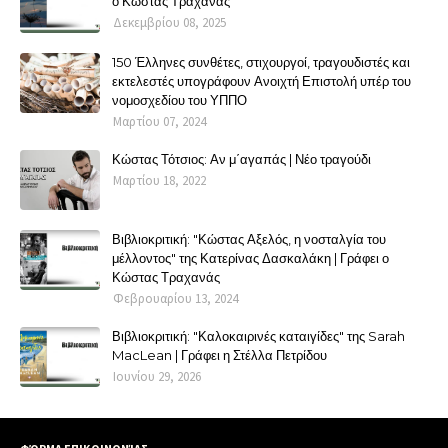
ο Κώστας Τραχανάς
Δεκεμβρίου 08, 2025
150 Έλληνες συνθέτες, στιχουργοί, τραγουδιστές και
εκτελεστές υπογράφουν Ανοιχτή Επιστολή υπέρ του
νομοσχεδίου του ΥΠΠΟ
Μαρτίου 07, 2024
Κώστας Τότσιος: Αν μ΄αγαπάς | Νέο τραγούδι
Μαρτίου 18, 2022
Βιβλιοκριτική: "Κώστας Αξελός, η νοσταλγία του
μέλλοντος" της Κατερίνας Δασκαλάκη | Γράφει ο
Κώστας Τραχανάς
Φεβρουαρίου 13, 2024
Βιβλιοκριτική: "Καλοκαιρινές καταιγίδες" της Sarah
MacLean | Γράφει η Στέλλα Πετρίδου
Ιουνίου 29, 2026