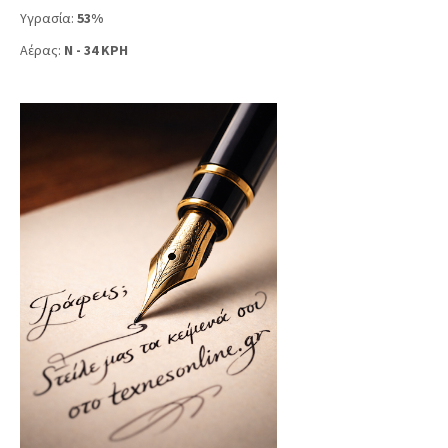
Υγρασία:
53%
Αέρας:
N - 34 KPH