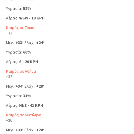
Υγρασία:
52%
Αέρας:
WSW - 18 KPH
Καιρός σε Τόκιο
+
32
Μεγ.:
+
33
Ελάχ.:
+
24
°
°
Υγρασία:
66%
Αέρας:
S - 20 KPH
Καιρός σε Αθήνα
+
32
Μεγ.:
+
34
Ελάχ.:
+
28
°
°
Υγρασία:
33%
Αέρας:
NNE - 41 KPH
Καιρός σε Μυτιλήνη
+
30
Μεγ.:
+
33
Ελάχ.:
+
24
°
°