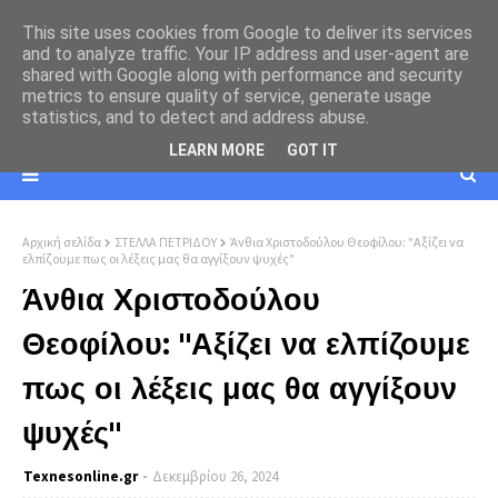
This site uses cookies from Google to deliver its services
and to analyze traffic. Your IP address and user-agent are
shared with Google along with performance and security
metrics to ensure quality of service, generate usage
statistics, and to detect and address abuse.
LEARN MORE
GOT IT
Αρχική σελίδα
ΣΤΕΛΛΑ ΠΕΤΡΙΔΟΥ
Άνθια Χριστοδούλου Θεοφίλου: "Αξίζει να
ελπίζουμε πως οι λέξεις μας θα αγγίξουν ψυχές"
Άνθια Χριστοδούλου
Θεοφίλου: "Αξίζει να ελπίζουμε
πως οι λέξεις μας θα αγγίξουν
ψυχές"
Texnesοnline.gr
Δεκεμβρίου 26, 2024