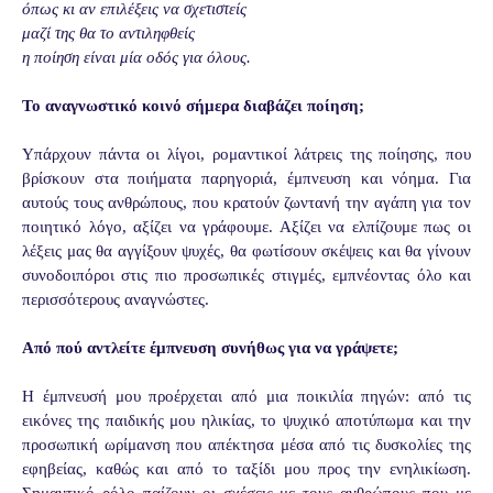
όπως κι αν επιλέξεις να σχετιστείς
μαζί της θα το αντιληφθείς
η ποίηση είναι μία οδός για όλους.
Το αναγνωστικό κοινό σήμερα διαβάζει ποίηση;
Υπάρχουν πάντα οι λίγοι, ρομαντικοί λάτρεις της ποίησης, που
βρίσκουν στα ποιήματα παρηγοριά, έμπνευση και νόημα. Για
αυτούς τους ανθρώπους, που κρατούν ζωντανή την αγάπη για τον
ποιητικό λόγο, αξίζει να γράφουμε. Αξίζει να ελπίζουμε πως οι
λέξεις μας θα αγγίξουν ψυχές, θα φωτίσουν σκέψεις και θα γίνουν
συνοδοιπόροι στις πιο προσωπικές στιγμές, εμπνέοντας όλο και
περισσότερους αναγνώστες.
Από πού αντλείτε έμπνευση συνήθως για να γράψετε;
Η έμπνευσή μου προέρχεται από μια ποικιλία πηγών: από τις
εικόνες της παιδικής μου ηλικίας, το ψυχικό αποτύπωμα και την
προσωπική ωρίμανση που απέκτησα μέσα από τις δυσκολίες της
εφηβείας, καθώς και από το ταξίδι μου προς την ενηλικίωση.
Σημαντικό ρόλο παίζουν οι σχέσεις με τους ανθρώπους που με