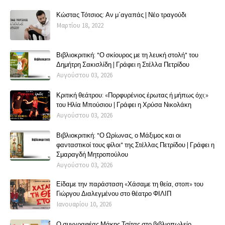
Κώστας Τότσιος: Αν μ΄αγαπάς | Νέο τραγούδι
Μαρτίου 18, 2022
Βιβλιοκριτική: "Ο σκίουρος με τη λευκή στολή" του
Δημήτρη Σακισλίδη | Γράφει η Στέλλα Πετρίδου
Αυγούστου 03, 2026
Κριτική θεάτρου: «Πορφυρένιος έρωτας ή μήπως όχι;»
του Ηλία Μπούσιου | Γράφει η Χρύσα Νικολάκη
Αυγούστου 03, 2026
Βιβλιοκριτική: "Ο Ωρίωνας, ο Μάξιμος και οι
φανταστικοί τους φίλοι" της Στέλλας Πετρίδου | Γράφει η
Σμαραγδή Μητροπούλου
Αυγούστου 03, 2026
Είδαμε την παράσταση «Χάσαμε τη θεία, στοπ» του
Γιώργου Διαλεγμένου στο θέατρο ΦΙΛΙΠ
Ιανουαρίου 10, 2026
Ο συγγραφέας Μάκης Τσίτας στο βιβλιοπωλείο