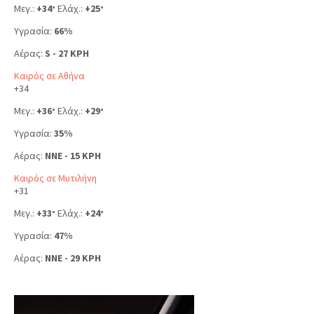
Μεγ.:
+
34
Ελάχ.:
+
25
°
°
Υγρασία:
66%
Αέρας:
S - 27 KPH
Καιρός σε Αθήνα
+
34
Μεγ.:
+
36
Ελάχ.:
+
29
°
°
Υγρασία:
35%
Αέρας:
NNE - 15 KPH
Καιρός σε Μυτιλήνη
+
31
Μεγ.:
+
33
Ελάχ.:
+
24
°
°
Υγρασία:
47%
Αέρας:
NNE - 29 KPH