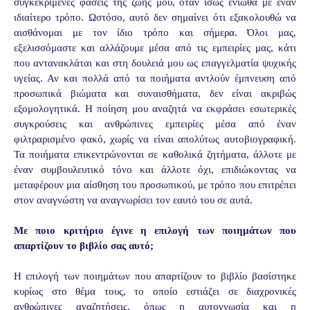
συγκεκριμένες φάσεις της ζωής μου, όταν ίσως ένιωθα με έναν
ιδιαίτερο τρόπο. Ωστόσο, αυτό δεν σημαίνει ότι εξακολουθώ να
αισθάνομαι με τον ίδιο τρόπο και σήμερα. Όλοι μας,
εξελισσόμαστε και αλλάζουμε μέσα από τις εμπειρίες μας, κάτι
που αντανακλάται και στη δουλειά μου ως επαγγελματία ψυχικής
υγείας. Αν και πολλά από τα ποιήματα αντλούν έμπνευση από
προσωπικά βιώματα και συναισθήματα, δεν είναι ακριβώς
εξομολογητικά. Η ποίηση μου αναζητά να εκφράσει εσωτερικές
συγκρούσεις και ανθρώπινες εμπειρίες μέσα από έναν
φιλτραρισμένο φακό, χωρίς να είναι απολύτως αυτοβιογραφική.
Τα ποιήματα επικεντρώνονται σε καθολικά ζητήματα, άλλοτε με
έναν συμβουλευτικό τόνο και άλλοτε όχι, επιδιώκοντας να
μεταφέρουν μια αίσθηση του προσωπικού, με τρόπο που επιτρέπει
στον αναγνώστη να αναγνωρίσει τον εαυτό του σε αυτά.
Με ποιο κριτήριο έγινε η επιλογή των ποιημάτων που
απαρτίζουν το βιβλίο σας αυτό;
Η επιλογή των ποιημάτων που απαρτίζουν το βιβλίο βασίστηκε
κυρίως στο θέμα τους, το οποίο εστιάζει σε διαχρονικές
ανθρώπινες αναζητήσεις, όπως η αυτογνωσία και η