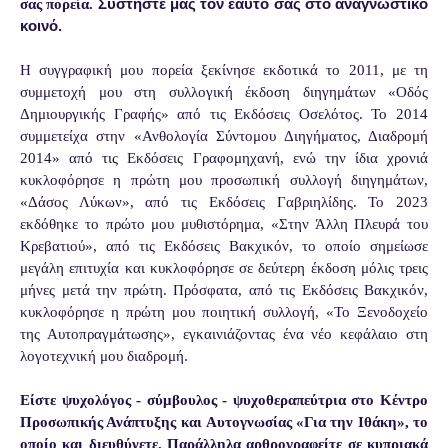
Συστήστε μας τον εαυτό σας στο αναγνωστικό
σας πορεία.
κοινό.
Η συγγραφική μου πορεία ξεκίνησε εκδοτικά το 2011, με τη
συμμετοχή μου στη συλλογική έκδοση διηγημάτων «Οδός
Δημιουργικής Γραφής» από τις Εκδόσεις Οσελότος. Το 2014
συμμετείχα στην «Ανθολογία Σύντομου Διηγήματος, Διαδρομή
2014» από τις Εκδόσεις Γραφομηχανή, ενώ την ίδια χρονιά
κυκλοφόρησε η πρώτη μου προσωπική συλλογή διηγημάτων,
«Δάσος Λύκων», από τις Εκδόσεις Γαβριηλίδης. Το 2023
εκδόθηκε το πρώτο μου μυθιστόρημα, «Στην Άλλη Πλευρά του
Κρεβατιού», από τις Εκδόσεις Βακχικόν, το οποίο σημείωσε
μεγάλη επιτυχία και κυκλοφόρησε σε δεύτερη έκδοση μόλις τρεις
μήνες μετά την πρώτη. Πρόσφατα, από τις Εκδόσεις Βακχικόν,
κυκλοφόρησε η πρώτη μου ποιητική συλλογή, «Το Ξενοδοχείο
της Αυτοπραγμάτωσης», εγκαινιάζοντας ένα νέο κεφάλαιο στη
λογοτεχνική μου διαδρομή.
Είστε ψυχολόγος - σύμβουλος - ψυχοθεραπεύτρια στο Κέντρο
Προσωπικής Ανάπτυξης και Aυτογνωσίας «Για την Ιθάκη», το
οποίο και διευθύνετε. Παράλληλα αρθρογραφείτε σε κυπριακά