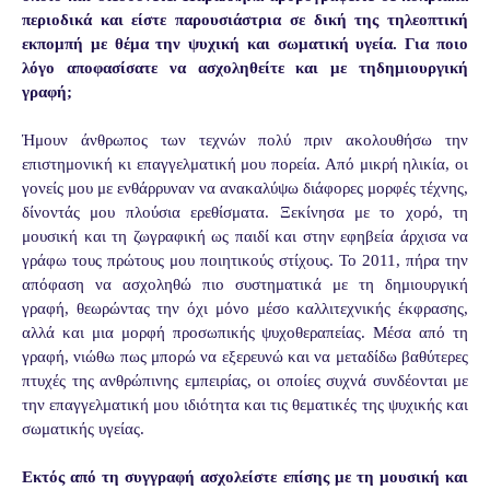
περιοδικά και είστε παρουσιάστρια σε δική της τηλεοπτική
εκπομπή με θέμα την ψυχική και σωματική υγεία. Για ποιο
λόγο αποφασίσατε να ασχοληθείτε και με τηδημιουργική
γραφή;
Ήμουν άνθρωπος των τεχνών πολύ πριν ακολουθήσω την
επιστημονική κι επαγγελματική μου πορεία. Από μικρή ηλικία, οι
γονείς μου με ενθάρρυναν να ανακαλύψω διάφορες μορφές τέχνης,
δίνοντάς μου πλούσια ερεθίσματα. Ξεκίνησα με το χορό, τη
μουσική και τη ζωγραφική ως παιδί και στην εφηβεία άρχισα να
γράφω τους πρώτους μου ποιητικούς στίχους. Το 2011, πήρα την
απόφαση να ασχοληθώ πιο συστηματικά με τη δημιουργική
γραφή, θεωρώντας την όχι μόνο μέσο καλλιτεχνικής έκφρασης,
αλλά και μια μορφή προσωπικής ψυχοθεραπείας. Μέσα από τη
γραφή, νιώθω πως μπορώ να εξερευνώ και να μεταδίδω βαθύτερες
πτυχές της ανθρώπινης εμπειρίας, οι οποίες συχνά συνδέονται με
την επαγγελματική μου ιδιότητα και τις θεματικές της ψυχικής και
σωματικής υγείας.
Εκτός από τη συγγραφή ασχολείστε επίσης με τη μουσική και