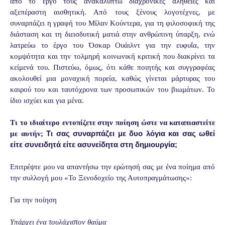
από το έργο τους ανακαλύπτω διαχρονικές αλήθειες και
αξεπέραστη αισθητική. Από τους ξένους λογοτέχνες, με
συναρπάζει η γραφή του Μίλαν Κούντερα, για τη φιλοσοφική της
διάσταση και τη διεισδυτική ματιά στην ανθρώπινη ύπαρξη, ενώ
λατρεύω το έργο του Όσκαρ Ουάιλντ για την ευφυΐα, την
κομψότητα και την τολμηρή κοινωνική κριτική που διακρίνει τα
κείμενά του. Πιστεύω, όμως, ότι κάθε ποιητής και συγγραφέας
ακολουθεί μια μοναχική πορεία, καθώς γίνεται μάρτυρας του
καιρού του και ταυτόχρονα των προσωπικών του βιωμάτων. Το
ίδιο ισχύει και για μένα.
Τι το ιδιαίτερο εντοπίζετε στην ποίηση ώστε να καταπιαστείτε
Τι σας συναρπάζει με δυο λόγια και σας ωθεί
με αυτήν;
είτε συνειδητά είτε ασυνείδητα στη δημιουργία;
Επιτρέψτε μου να απαντήσω την ερώτησή σας με ένα ποίημα από
την συλλογή μου «Το Ξενοδοχείο της Αυτοπραγμάτωσης»:
Για την ποίηση
Υπάρχει ένα τουλάχιστον θαύμα