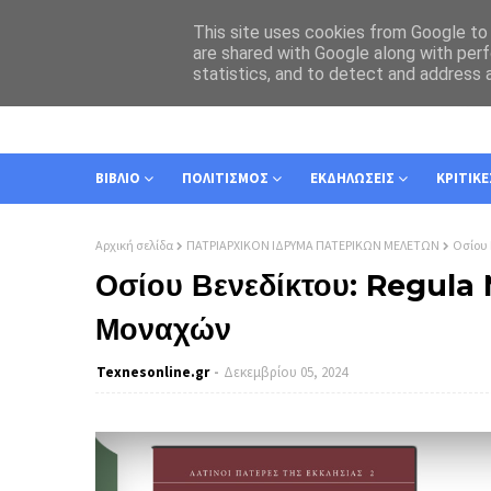
This site uses cookies from Google to d
are shared with Google along with perf
statistics, and to detect and address 
ΑΡΧΙΚΗ
ΣΧΕΤΙΚΑ
ΕΠΙΚΟΙΝΩΝΙΑ
ΒΙΒΛΙΟ
ΠΟΛΙΤΙΣΜΟΣ
ΕΚΔΗΛΩΣΕΙΣ
ΚΡΙΤΙΚΕ
Αρχική σελίδα
ΠΑΤΡΙΑΡΧΙΚΟΝ ΙΔΡΥΜΑ ΠΑΤΕΡΙΚΩΝ ΜΕΛΕΤΩΝ
Οσίου 
Οσίου Βενεδίκτου: Regul
Μοναχών
Texnesοnline.gr
Δεκεμβρίου 05, 2024