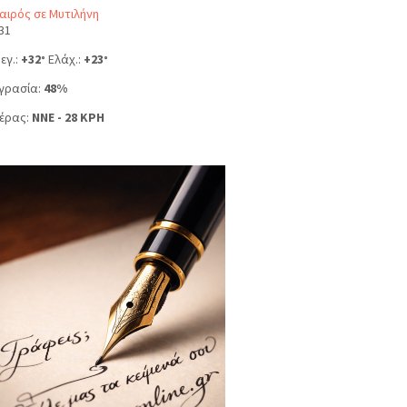
αιρός σε Μυτιλήνη
31
εγ.:
+
32
Ελάχ.:
+
23
°
°
γρασία:
48%
έρας:
NNE - 28 KPH