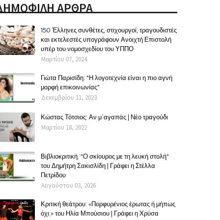
ΔΗΜΟΦΙΛΗ ΑΡΘΡΑ
150 Έλληνες συνθέτες, στιχουργοί, τραγουδιστές
και εκτελεστές υπογράφουν Ανοιχτή Επιστολή
υπέρ του νομοσχεδίου του ΥΠΠΟ
Μαρτίου 07, 2024
Γιώτα Παρισίδη: "Η λογοτεχνία είναι η πιο αγνή
μορφή επικοινωνίας"
Δεκεμβρίου 11, 2023
Κώστας Τότσιος: Αν μ΄αγαπάς | Νέο τραγούδι
Μαρτίου 18, 2022
Βιβλιοκριτική: "Ο σκίουρος με τη λευκή στολή"
του Δημήτρη Σακισλίδη | Γράφει η Στέλλα
Πετρίδου
Αυγούστου 03, 2026
Κριτική θεάτρου: «Πορφυρένιος έρωτας ή μήπως
όχι;» του Ηλία Μπούσιου | Γράφει η Χρύσα