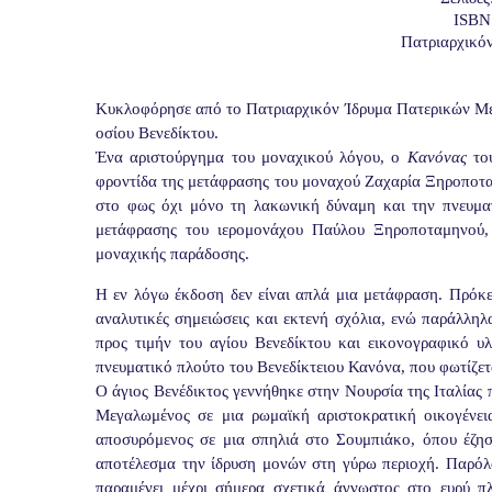
ISBN
Πατριαρχικό
Κυκλοφόρησε από το Πατριαρχικόν Ίδρυμα Πατερικών Με
οσίου Βενεδίκτου.
Ένα αριστούργημα του μοναχικού λόγου, ο
Κανόνας
το
φροντίδα της μετάφρασης του μοναχού Ζαχαρία Ξηροποτα
στο φως όχι μόνο τη λακωνική δύναμη και την πνευματι
μετάφρασης του ιερομονάχου Παύλου Ξηροποταμηνού, 
μοναχικής παράδοσης.
Η εν λόγω έκδοση δεν είναι απλά μια μετάφραση. Πρόκε
αναλυτικές σημειώσεις και εκτενή σχόλια, ενώ παράλλη
προς τιμήν του αγίου Βενεδίκτου και εικονογραφικό υ
πνευματικό πλούτο του Βενεδίκτειου Κανόνα, που φωτίζετ
Ο άγιος Βενέδικτος γεννήθηκε στην Νουρσία της Ιταλίας π
Μεγαλωμένος σε μια ρωμαϊκή αριστοκρατική οικογένεια
αποσυρόμενος σε μια σπηλιά στο Σουμπιάκο, όπου έζησ
αποτέλεσμα την ίδρυση μονών στη γύρω περιοχή. Παρόλο
παραμένει μέχρι σήμερα σχετικά άγνωστος στο ευρύ π