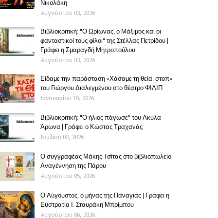
Νικολάκη
Αυγούστου 03, 2026
Βιβλιοκριτική: "Ο Ωρίωνας, ο Μάξιμος και οι
φανταστικοί τους φίλοι" της Στέλλας Πετρίδου |
Γράφει η Σμαραγδή Μητροπούλου
Αυγούστου 03, 2026
Είδαμε την παράσταση «Χάσαμε τη θεία, στοπ»
του Γιώργου Διαλεγμένου στο θέατρο ΦΙΛΙΠ
Ιανουαρίου 10, 2026
Βιβλιοκριτική: "Ο ήλιος πάγωσε" του Ακύλα
Άρωνα | Γράφει ο Κώστας Τραχανάς
Ιουλίου 02, 2026
Ο συγγραφέας Μάκης Τσίτας στο βιβλιοπωλείο
Αναγέννηση της Πάρου
Αυγούστου 05, 2026
Ο Αύγουστος, ο μήνας της Παναγιάς | Γράφει η
Ευστρατία Ι. Σταυράκη Μπρίμπου
Αυγούστου 06, 2026