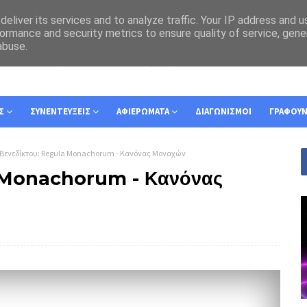
eliver its services and to analyze traffic. Your IP address and 
ormance and security metrics to ensure quality of service, gen
abuse.
Σ
ΣΥΝΕΝΤΕΥΞΕΙΣ
ΑΦΙΕΡΩΜΑΤΑ
ΔΙΑΓΩΝΙΣΜΟΙ
ΓΡΑΦΟΥ
Βενεδίκτου: Regula Monachorum - Κανόνας Μοναχών
a Monachorum - Κανόνας