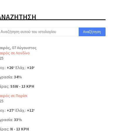
ΑΝΑΖΗΤΗΣΗ
αιρός, 07 Αύγουστος
αιρός σε Λονδίνο
25
εγ.:
+
26
Ελάχ.:
+
10
°
°
γρασία:
34%
έρας:
SSW - 13 KPH
αιρός σε Παρίσι
25
εγ.:
+
27
Ελάχ.:
+
12
°
°
γρασία:
33%
έρας:
N - 13 KPH