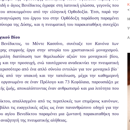
Κ
ειδή ο άγιος Βενέδικτος έγραψε στη λατινική γλώσσα, γεγονός που
+
του αποκομμένου από την ελληνική Ορθοδοξία. Έτσι, παρά την
 αναγνώριση του έργου του στην Ορθόδοξη παράδοση παραμένει
Μ
 σύνορα της Δύσης, και η πνευματική του παρακαταθήκη συνεχίζει
Υ
χικού Βίου
Α
 Βενέδικτος, το Μόντε Κασσίνο, συνέταξε τον
Κανόνα των
ης επιρροής έργα στην ιστορία του χριστιανικού μοναχισμού.
μιλλη διατύπωση των θεμελιωδών αξιών του μοναχικού βίου,
 και την προσευχή, ενώ ταυτόχρονα αναδεικνύει την πνευματική
περισσότερο από ένα απλό σύνολο εντολών για τον μοναχικό βίο˙
ούς από την υπακοή και την ταπείνωση, μέχρι την καθημερινή
ο, οργανωμένο σε έναν Πρόλογο και 73 Κεφάλαια, παρουσιάζει με
ακής ζωής, αποκαλύπτοντας έναν ανθρωπισμό και μια λιτότητα που
δίκτου, απαλλαγμένο από τις περιπλοκές των επιμέρους κανόνων,
άλει τις ευαγγελικές αξίες ως έναν πανανθρώπινο οδηγό για την
υ αγίου Βενεδίκτου παραμένει μια ζωντανή παρακαταθήκη που
 αναζητητή της πνευματικής αλήθειας.