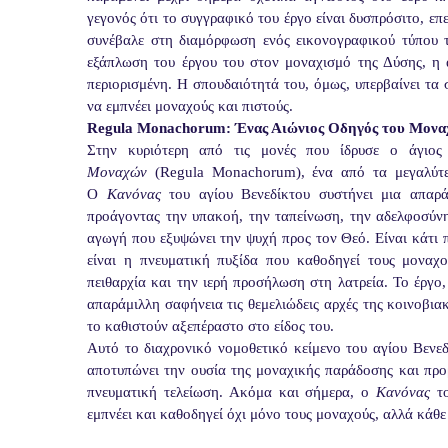
γεγονός ότι το συγγραφικό του έργο είναι δυσπρόσιτο, επ
συνέβαλε στη διαμόρφωση ενός εικονογραφικού τύπου 
εξάπλωση του έργου του στον μοναχισμό της Δύσης, η
περιορισμένη. Η σπουδαιότητά του, όμως, υπερβαίνει τα
να εμπνέει μοναχούς και πιστούς.
Regula Monachorum: Ένας Αιώνιος Οδηγός του Μονα
Στην κυριότερη από τις μονές που ίδρυσε ο άγιος
Μοναχών
(Regula Monachorum), ένα από τα μεγαλύτερ
Ο
Κανόνας
του αγίου Βενεδίκτου συστήνει μια απαρά
προάγοντας την υπακοή, την ταπείνωση, την αδελφοσύνη
αγωγή που εξυψώνει την ψυχή προς τον Θεό. Είναι κάτι 
είναι η πνευματική πυξίδα που καθοδηγεί τους μοναχ
πειθαρχία και την ιερή προσήλωση στη λατρεία. Το έργ
απαράμιλλη σαφήνεια τις θεμελιώδεις αρχές της κοινοβι
το καθιστούν αξεπέραστο στο είδος του.
Αυτό το διαχρονικό νομοθετικό κείμενο του αγίου Βενε
αποτυπώνει την ουσία της μοναχικής παράδοσης και προβ
πνευματική τελείωση. Ακόμα και σήμερα, ο
Κανόνας
το
εμπνέει και καθοδηγεί όχι μόνο τους μοναχούς, αλλά κάθε