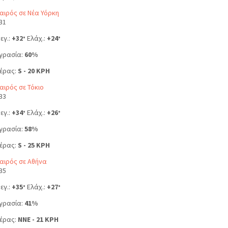
αιρός σε Νέα Υόρκη
31
εγ.:
+
32
Ελάχ.:
+
24
°
°
γρασία:
60%
έρας:
S - 20 KPH
αιρός σε Τόκιο
33
εγ.:
+
34
Ελάχ.:
+
26
°
°
γρασία:
58%
έρας:
S - 25 KPH
αιρός σε Αθήνα
35
εγ.:
+
35
Ελάχ.:
+
27
°
°
γρασία:
41%
έρας:
NNE - 21 KPH