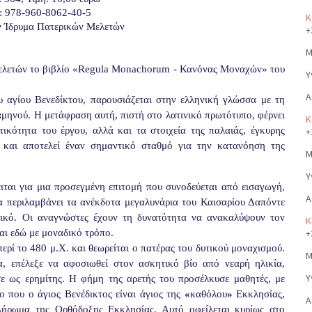
: 978-960-8062-40-5
Κ
ν
Ίδρυμα Πατερικών Μελετών
+
Μ
λετών το βιβλίο «
Regula Monachorum - Κανόνας Μοναχών» του
Υ
Α
υ αγίου Βενεδίκτου, παρουσιάζεται στην ελληνική γλώσσα με τη
μηνού. Η μετάφραση αυτή, πιστή στο λατινικό πρωτότυπο, φέρνει
Κ
κότητα του έργου, αλλά και τα στοιχεία της παλαιάς, έγκυρης
+
και αποτελεί έναν σημαντικό σταθμό για την κατανόηση της
Μ
Υ
ιται για μια προσεγμένη επιτομή που συνοδεύεται από εισαγωγή,
Α
λα περιλαμβάνει τα ανέκδοτα μεγαλυνάρια του Καισαρίου Δαπόντε
λικό. Οι αναγνώστες έχουν τη δυνατότητα να ανακαλύψουν τον
Κ
αι εδώ με μοναδικό τρόπο.
+
ερί το 480 μ.Χ. και θεωρείται ο πατέρας του δυτικού μοναχισμού.
Μ
, επέλεξε να αφοσιωθεί στον ασκητικό βίο από νεαρή ηλικία,
Υ
ε ως ερημίτης. Η φήμη της αρετής του προσέλκυσε μαθητές, με
 που ο άγιος Βενέδικτος είναι άγιος της
«
καθόλου
»
Εκκλησίας,
Α
λήρωμα της Ορθόδοξης Εκκλησίας. Αυτό οφείλεται κυρίως στο