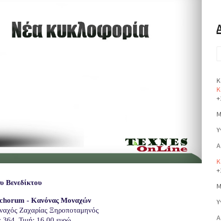
Κ
Κ
+
Μ
Υ
Α
Κ
+
υ Βενεδίκτου
Μ
chorum - Κανόνας Μοναχών
Υ
αχός Ζαχαρίας Ξηροποταμηνός
Α
: 364, Τιμή: 16,00 ευρώ