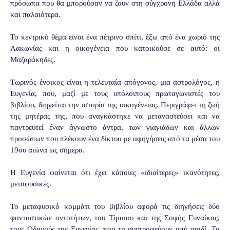
πρόσωπα που θα μπορούσαν να ζουν στη σύγχρονη Ελλάδα αλλά
και παλαιότερα.
Το κεντρικό θέμα είναι ένα πέτρινο σπίτι, έξω από ένα χωριό της
Λακωνίας και η οικογένεια που κατοικούσε σε αυτό: οι
Μαζαράκηδες.
Τωρινός ένοικος είναι η τελευταία απόγονος, μια αστρολόγος, η
Ευγενία, που, μαζί με τους υπόλοιπους πρωταγωνιστές του
βιβλίου, διηγείται την ιστορία της οικογένειας. Περιγράφει τη ζωή
της μητέρας της, που αναγκάστηκε να μεταναστεύσει και να
παντρευτεί έναν άγνωστο άντρα, των γιαγιάδων και άλλων
προσώπων που πλέκουν ένα δίκτυο με αφηγήσεις από τα μέσα του
19ου αιώνα ως σήμερα.
Η Ευγενία φαίνεται ότι έχει κάποιες «ιδιαίτερες» ικανότητες,
μεταφυσικές.
Το μεταφυσικό κομμάτι του βιβλίου αφορά τις διηγήσεις δύο
φανταστικών οντοτήτων, του Τίμαιου και της Σοφής Γυναίκας,
τους Οδηγούς της Ευγενίας, που τη συντροφεύουν από παιδί. Τα