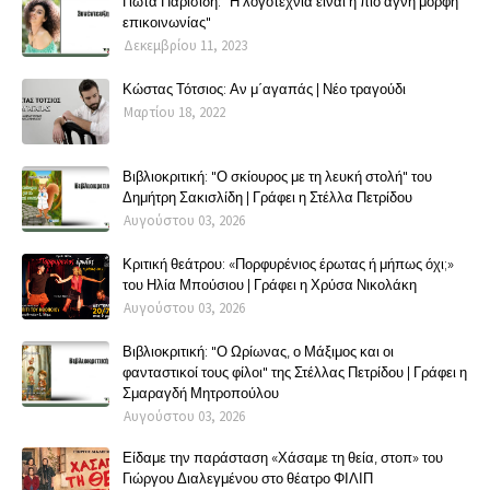
Γιώτα Παρισίδη: "Η λογοτεχνία είναι η πιο αγνή μορφή
επικοινωνίας"
Δεκεμβρίου 11, 2023
Κώστας Τότσιος: Αν μ΄αγαπάς | Νέο τραγούδι
Μαρτίου 18, 2022
Βιβλιοκριτική: "Ο σκίουρος με τη λευκή στολή" του
Δημήτρη Σακισλίδη | Γράφει η Στέλλα Πετρίδου
Αυγούστου 03, 2026
Κριτική θεάτρου: «Πορφυρένιος έρωτας ή μήπως όχι;»
του Ηλία Μπούσιου | Γράφει η Χρύσα Νικολάκη
Αυγούστου 03, 2026
Βιβλιοκριτική: "Ο Ωρίωνας, ο Μάξιμος και οι
φανταστικοί τους φίλοι" της Στέλλας Πετρίδου | Γράφει η
Σμαραγδή Μητροπούλου
Αυγούστου 03, 2026
Είδαμε την παράσταση «Χάσαμε τη θεία, στοπ» του
Γιώργου Διαλεγμένου στο θέατρο ΦΙΛΙΠ