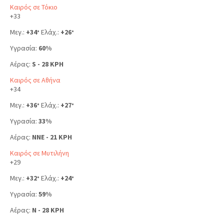
Καιρός σε Τόκιο
+
33
Μεγ.:
+
34
Ελάχ.:
+
26
°
°
Υγρασία:
60%
Αέρας:
S - 28 KPH
Καιρός σε Αθήνα
+
34
Μεγ.:
+
36
Ελάχ.:
+
27
°
°
Υγρασία:
33%
Αέρας:
NNE - 21 KPH
Καιρός σε Μυτιλήνη
+
29
Μεγ.:
+
32
Ελάχ.:
+
24
°
°
Υγρασία:
59%
Αέρας:
N - 28 KPH