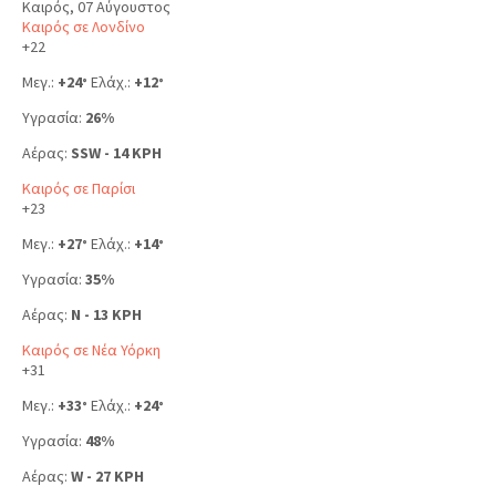
Καιρός, 07 Αύγουστος
Καιρός σε Λονδίνο
+
22
Μεγ.:
+
24
Ελάχ.:
+
12
°
°
Υγρασία:
26%
Αέρας:
SSW - 14 KPH
Καιρός σε Παρίσι
+
23
Μεγ.:
+
27
Ελάχ.:
+
14
°
°
Υγρασία:
35%
Αέρας:
N - 13 KPH
Καιρός σε Νέα Υόρκη
+
31
Μεγ.:
+
33
Ελάχ.:
+
24
°
°
Υγρασία:
48%
Αέρας:
W - 27 KPH