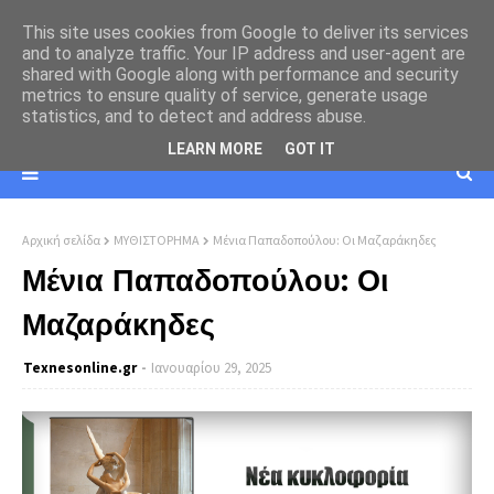
This site uses cookies from Google to deliver its services
and to analyze traffic. Your IP address and user-agent are
shared with Google along with performance and security
metrics to ensure quality of service, generate usage
statistics, and to detect and address abuse.
LEARN MORE
GOT IT
Αρχική σελίδα
ΜΥΘΙΣΤΟΡΗΜΑ
Μένια Παπαδοπούλου: Οι Μαζαράκηδες
Μένια Παπαδοπούλου: Οι
Μαζαράκηδες
Texnesοnline.gr
Ιανουαρίου 29, 2025