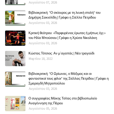
Αυγούστου 07, 2026
Βιβλιοκριτική: "Ο σκίουρος με τη λευκή στολή" του
Δημήτρη Σακισλίδη | Γράφει η Στέλλα Πετρίδου
Αυγούστου 03, 2026
Κριτική θεάτρου: «Πορφυρένιος έρωτας ή μήπως όχι;»
του Ηλία Μπούσιου | Γράφει η Χρύσα Νικολάκη
Αυγούστου 03, 2026
Κώστας Τότσιος: Αν μ΄αγαπάς | Νέο τραγούδι
Μαρτίου 18, 2022
Βιβλιοκριτική: "Ο Ωρίωνας, ο Μάξιμος και οι
φανταστικοί τους φίλοι" της Στέλλας Πετρίδου | Γράφει η
Σμαραγδή Μητροπούλου
Αυγούστου 03, 2026
Ο συγγραφέας Μάκης Τσίτας στο βιβλιοπωλείο
Αναγέννηση της Πάρου
Αυγούστου 05, 2026