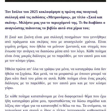
Τον Ιούλιο του 2025 κυκλοφόρησε η πρώτη σας ποιητική
συλλογή από τις εκδόσεις «Μετρονόμος», με τίτλο «Σκιά και
σκόνη». Μιλήστε μας για το περιεχόμενό της. Τι θα διαβάσει ο
αναγνώστης πιάνοντας το βιβλίο αυτό στα χέρια του;
Η
Σκιά και Σκόνη
είναι μια συλλογή ποιημάτων που γεννήθηκε
από πράγματα και σκέψεις που με απασχολούν χρόνια. Είναι
γεμάτη μνήμες που ήθελα να μείνουν ζωντανές και στιγμές που
ένιωσα την ανάγκη να διασώσω μέσα από τον λόγο. Κάθε ποίημα
είναι ένας μικρός διάλογος με το παρελθόν, με τον εαυτό μου και
με τον κόσμο γύρω.
Ήθελα πρώτα απ’ όλα να γράψω για μένα, να καταγράψω όσα δεν
ήθελα να ξεχάσω. Και μετά, να τα μοιραστώ με όποιον μπορεί να
βρει κάτι δικό του μέσα σε αυτά. Κάθε ποίημα είναι ένας μικρός
διάλογος με το παρελθόν, με τον εαυτό μου και με τον κόσμο
γύρω.
Σε κάθε ποίημα καταπιάνομαι με ένα διαφορετικό θέμα που έχω
ήδη καταγράψει μέσα μου, προσπαθώντας να δώσω σημάδια και
λέξεις σαν νήμα για να κατανοηθεί τι θέλω να πω. Τα ονόματα, τα
τοπωνύμια και συχνά ο ίδιος ο τίτλος λειτουργούν καθοριστικά