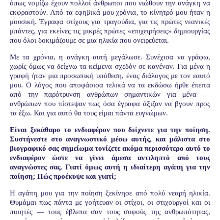
όπως νομίζω έχουν πολλοί άνθρωποι που νιώθουν την ανάγκη να
εκφραστούν. Από τα εφηβικά μου χρόνια, το κίνητρό μου ήταν η
μουσική. Έγραφα στίχους για τραγούδια, για τις πρώτες νεανικές
μπάντες, για εκείνες τις μικρές πρώτες «επιχειρήσεις» δημιουργίας
που όλοι δοκιμάζουμε σε μια ηλικία που ονειρεύεται.
Με τα χρόνια, η ανάγκη αυτή μεγάλωσε. Συνέχισα να γράφω,
χωρίς όμως να δείχνω τα κείμενα σχεδόν σε κανέναν. Για μένα η
γραφή ήταν μια προσωπική υπόθεση, ένας διάλογος με τον εαυτό
μου. Ο λόγος που αποφάσισα τελικά να τα εκδώσω ήρθε έπειτα
από την παρότρυνση ανθρώπων σημαντικών για μένα —
ανθρώπων που πίστεψαν πως όσα έγραφα άξιζαν να βγουν προς
τα έξω. Και για αυτό θα τους είμαι πάντα ευγνώμων.
Είναι ξεκάθαρο το ενδιαφέρον που δείχνετε για την ποίηση.
Συστήνεστε στο αναγνωστικό μέσω αυτής, και μάλιστα στο
βιογραφικό σας σημείωμα τονίζετε ακόμα περισσότερο αυτό το
ενδιαφέρον ώστε να γίνει άμεσα αντιληπτό από τους
αναγνώστες σας. Γιατί όμως αυτή η ιδιαίτερη αγάπη για την
ποίηση; Πώς προέκυψε και γιατί;
Η αγάπη μου για την ποίηση ξεκίνησε από πολύ νεαρή ηλικία.
Θυμάμαι πως πάντα με γοήτευαν οι στίχοι, οι στιχουργοί και οι
ποιητές — τους έβλεπα σαν τους σοφούς της ανθρωπότητας,