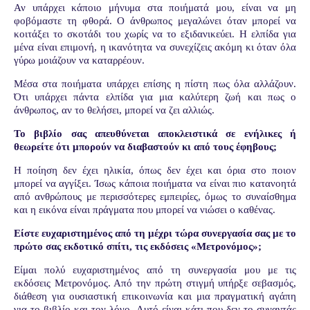
Αν υπάρχει κάποιο μήνυμα στα ποιήματά μου, είναι να μη
φοβόμαστε τη φθορά. Ο άνθρωπος μεγαλώνει όταν μπορεί να
κοιτάξει το σκοτάδι του χωρίς να το εξιδανικεύει. Η ελπίδα για
μένα είναι επιμονή, η ικανότητα να συνεχίζεις ακόμη κι όταν όλα
γύρω μοιάζουν να καταρρέουν.
Μέσα στα ποιήματα υπάρχει επίσης η πίστη πως όλα αλλάζουν.
Ότι υπάρχει πάντα ελπίδα για μια καλύτερη ζωή και πως ο
άνθρωπος, αν το θελήσει, μπορεί να ζει αλλιώς.
Το βιβλίο σας απευθύνεται αποκλειστικά σε ενήλικες ή
θεωρείτε ότι μπορούν να διαβαστούν κι από τους έφηβους;
Η ποίηση δεν έχει ηλικία, όπως δεν έχει και όρια στο ποιον
μπορεί να αγγίξει. Ίσως κάποια ποιήματα να είναι πιο κατανοητά
από ανθρώπους με περισσότερες εμπειρίες, όμως το συναίσθημα
και η εικόνα είναι πράγματα που μπορεί να νιώσει ο καθένας.
Είστε ευχαριστημένος από τη μέχρι τώρα συνεργασία σας με το
πρώτο σας
εκδοτικό σπίτι, τις εκδόσεις «Μετρονόμος»;
Είμαι πολύ ευχαριστημένος από τη συνεργασία μου με τις
εκδόσεις Μετρονόμος. Από την πρώτη στιγμή υπήρξε σεβασμός,
διάθεση για ουσιαστική επικοινωνία και μια πραγματική αγάπη
για το βιβλίο και τον λόγο. Αυτό είναι κάτι που δεν το συναντάς