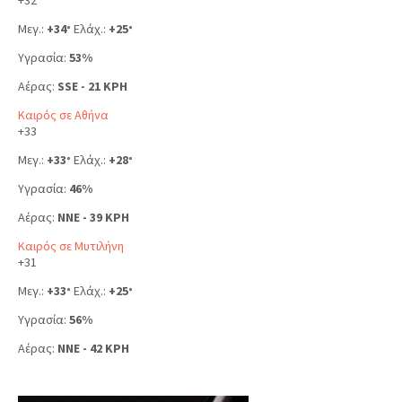
Μεγ.:
+
34
Ελάχ.:
+
25
°
°
Υγρασία:
53%
Αέρας:
SSE - 21 KPH
Καιρός σε Αθήνα
+
33
Μεγ.:
+
33
Ελάχ.:
+
28
°
°
Υγρασία:
46%
Αέρας:
NNE - 39 KPH
Καιρός σε Μυτιλήνη
+
31
Μεγ.:
+
33
Ελάχ.:
+
25
°
°
Υγρασία:
56%
Αέρας:
NNE - 42 KPH