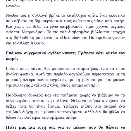
εύκολα.
Νιώθω πως η συλλογή βρήκε το κατάλληλο σπίτι, έναν εκδοτικό
που σέβεται τη δημιουργία και τους ανθρώπους πίσω από αυτήν.
Και χωρίς να θέλω να γίνω υπερβολικός, είμαι χρόνια μεγάλος
φαν του Μετρονόμου. Το πιο πολυδιαβασμένο βιβλίο που υπάρχει
στη βιβλιοθήκη μου είναι το «Πατησίων και Παραμυθιού γωνία»
για τον Άλκη Αλκαίο.
Επόμενα συγγραφικά σχέδια κάνετε; Γράφετε κάτι αυτόν τον
καιρό;
Γράφω όπως πάντα. Δεν μπορώ να το σταματήσω, είναι κάτι που
βγαίνει φυσικά. Αυτή την περίοδο ασχολούμαι περισσότερο με τη
μουσική πλευρά των πραγμάτων, με τη μελοποίηση ποιημάτων
της συλλογής
Σκιά και Σκόνη, όπως είπαμε και πριν
.
Παράλληλα δουλεύω και νέα ποιήματα, χωρίς να βιάζομαι να τα
συγκεντρώσω σε επόμενη συλλογή. Θέλω να αφήσω τον χρόνο να
δείξει πότε θα είναι έτοιμα. Υπάρχει επίσης στα σκαριά ένα
εφηβικό διήγημα με μουσικό περιεχόμενο, αλλά δεν θα ήθελα να
δώσω περισσότερες λεπτομέρειες ακόμη.
Πείτε μας μια ευχή σας για το μέλλον που θα θέλατε να