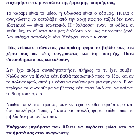
εισχωρήσει στα μονοπάτια της έμμετρης ποίησής σας;
Το καράβι είναι το μέσο, η θάλασσα είναι ο κόσμος. Ήθελα ο
αναγνώστης να καταλάβει από την αρχή πως το ταξίδι δεν είναι
εξωτερικό — είναι εσωτερικό. Η “θάλασσα” είναι
οι φόβοι, οι
επιθυμίες, τα κύματα που μας διαλύουν και μας φτιάχνουν ξανά.
Δεν υπάρχει ασφαλές λιμάνι. Υπάρχει μόνο η κίνηση.
Πώς νιώσατε πιάνοντας για πρώτη φορά το βιβλίο σας στα
χέρια σας ως νέος συγγραφέας και δη ποιητής; Ποια
συναισθήματα σας κατέκλυσαν;
Δεν έχω ακόμα συνειδητοποιήσει πλήρως το τι έχει συμβεί.
Νιώθω σαν να έβγαλα κάτι βαθιά προσωπικό προς τα έξω, και αν
το πολυσκεφτώ, αυτό με κάνει να αισθάνομαι μια αμηχανία. Είναι
περίεργο το συναίσθημα να βλέπεις κάτι τόσο δικό σου να παίρνει
τη δική του πορεία.
Νιώθω απολύτως τρωτός, σαν να έχω εκτεθεί περισσότερο απ’
όσο υπολόγιζα. Ίσως γι’ αυτό και πολλές φορές νιώθω πως το
βιβλίο δεν μου ανήκει πια.
Υπάρχουν μηνύματα που θέλετε να περάσετε μέσα από τα
ποιήματά σας στον
αναγνώστη;