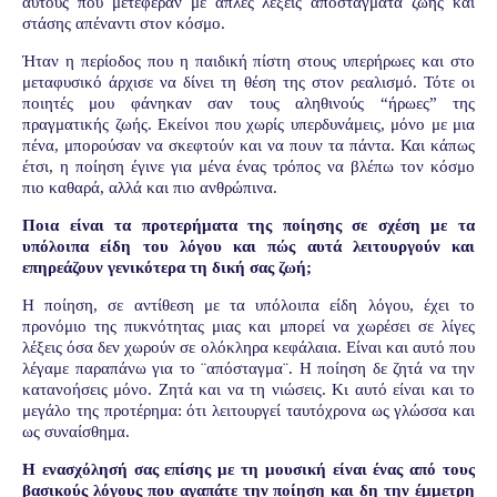
αυτούς που μετέφεραν με απλές λέξεις αποστάγματα ζωής και
στάσης απέναντι στον κόσμο.
Ήταν η περίοδος που η παιδική πίστη στους υπερήρωες και στο
μεταφυσικό άρχισε να δίνει τη θέση της στον ρεαλισμό. Τότε οι
ποιητές μου φάνηκαν σαν τους αληθινούς “ήρωες” της
πραγματικής ζωής. Εκείνοι που χωρίς υπερδυνάμεις, μόνο με μια
πένα, μπορούσαν να σκεφτούν και να πουν τα πάντα. Και κάπως
έτσι, η ποίηση έγινε για μένα ένας τρόπος να βλέπω τον κόσμο
πιο καθαρά, αλλά και πιο ανθρώπινα.
Ποια είναι τα προτερήματα της ποίησης σε σχέση με τα
υπόλοιπα είδη του λόγου και πώς αυτά λειτουργούν και
επηρεάζουν γενικότερα τη δική σας ζωή;
Η ποίηση, σε αντίθεση με τα υπόλοιπα είδη λόγου, έχει το
προνόμιο της πυκνότητας μιας και μπορεί να χωρέσει σε λίγες
λέξεις όσα δεν χωρούν σε ολόκληρα κεφάλαια. Είναι και αυτό που
λέγαμε παραπάνω για το ¨απόσταγμα¨. Η ποίηση δε ζητά να την
κατανοήσεις μόνο. Ζητά και να τη νιώσεις. Κι αυτό είναι και το
μεγάλο της προτέρημα: ότι λειτουργεί ταυτόχρονα ως γλώσσα και
ως συναίσθημα.
Η ενασχόλησή σας επίσης με τη μουσική είναι ένας από τους
βασικούς λόγους που αγαπάτε την ποίηση και δη την έμμετρη