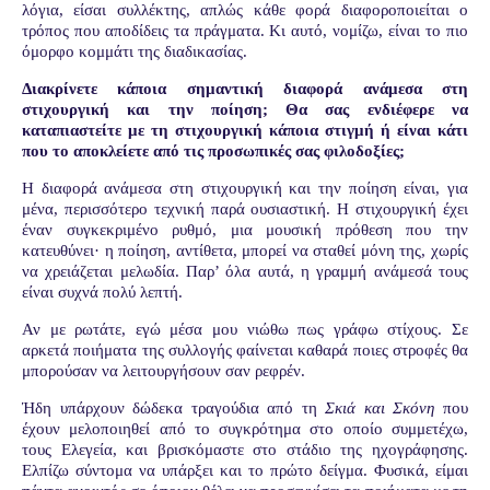
λόγια, είσαι συλλέκτης, απλώς κάθε φορά διαφοροποιείται ο
τρόπος που αποδίδεις τα πράγματα. Κι αυτό, νομίζω, είναι το πιο
όμορφο κομμάτι της διαδικασίας.
Διακρίνετε κάποια σημαντική διαφορά ανάμεσα στη
στιχουργική και την ποίηση; Θα σας ενδιέφερε να
καταπιαστείτε με τη στιχουργική κάποια στιγμή ή είναι κάτι
που το αποκλείετε από τις προσωπικές σας φιλοδοξίες;
Η διαφορά ανάμεσα στη στιχουργική και την ποίηση είναι, για
μένα, περισσότερο τεχνική παρά ουσιαστική. Η στιχουργική έχει
έναν συγκεκριμένο ρυθμό, μια μουσική πρόθεση που την
κατευθύνει· η ποίηση, αντίθετα, μπορεί να σταθεί μόνη της, χωρίς
να χρειάζεται μελωδία. Παρ’ όλα αυτά, η γραμμή ανάμεσά τους
είναι συχνά πολύ λεπτή.
Αν με ρωτάτε, εγώ μέσα μου νιώθω πως γράφω στίχους. Σε
αρκετά ποιήματα της συλλογής φαίνεται καθαρά ποιες στροφές θα
μπορούσαν να λειτουργήσουν σαν ρεφρέν.
Ήδη υπάρχουν δώδεκα τραγούδια από τη
Σκιά και Σκόνη
που
έχουν μελοποιηθεί από το συγκρότημα στο οποίο συμμετέχω,
τους
Ελεγεία
, και βρισκόμαστε στο στάδιο της ηχογράφησης.
Ελπίζω σύντομα να υπάρξει και το πρώτο δείγμα. Φυσικά, είμαι