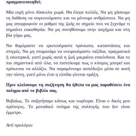
πραγματοποιηθεί;
Μία ευχή μόνο δύσκολα χωρά. Θα έλεγα πολλές. Να μη χάσουμε
τη διάθεση να συγκινούμαστε και να μένουμε ανθρώπινοι. Να μη
μας απορροφούν οι ρυθμοί της ζωής σε σημείο που να ξεχνάμε τι
σημαίνει ευαισθησία. Να μη συνηθίσουμε στην ασχήμια και στη
βία γύρω μας.
Να θυμόμαστε να ερωτευόμαστε πρόσωπα, καταστάσεις και
στιγμές. Να μη σταματάμε να ονειρευόμαστε ταξίδια, πραγματικά
ή εσωτερικά, γιατί χωρίς αυτά η ζωή μικραίνει επικίνδυνα. Και το
πιο σημαντικό από όλα, να πιστεύουμε πως ο κόσμος μπορεί και
πρόκειται να αλλάξει. Να παραμένουμε αισιόδοξοι μέσα σε αυτή
την πίστη, γιατί μόνο έτσι η ελπίδα γίνεται πράξη.
Πριν κλείσουμε τη συζήτηση θα ήθελα να μας παραθέσετε ένα
ποίημα από το βιβλίο σας.
Βεβαίως. Το συζητήσαμε κάπως και νωρίτερα. Είναι ο δικός μου
πρόλογος.
Το μοναδικό ποίημα της συλλογής που δεν είναι
έμμετρο.
Αντί προλόγου