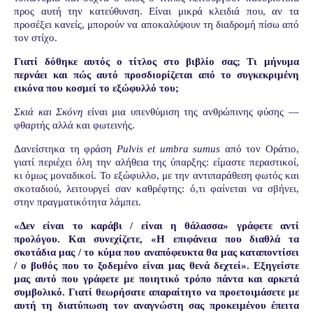
προς αυτή την κατεύθυνση. Είναι μικρά κλειδιά που, αν τα
προσέξει κανείς, μπορούν να αποκαλύψουν τη διαδρομή πίσω από
τον στίχο.
Γιατί δόθηκε αυτός ο τίτλος στο βιβλίο σας; Τι μήνυμα
περνάει και πώς αυτό
προσδιορίζεται από το συγκεκριμένη
εικόνα που κοσμεί το εξώφυλλό του;
Σκιά και Σκόνη
είναι μια υπενθύμιση της ανθρώπινης φύσης —
φθαρτής αλλά και φωτεινής.
Δανείστηκα τη φράση
Pulvis et umbra sumus
από τον Οράτιο,
γιατί περιέχει όλη την αλήθεια της ύπαρξης: είμαστε περαστικοί,
κι όμως μοναδικοί. Το εξώφυλλο, με την αντιπαράθεση φωτός και
σκοταδιού, λειτουργεί σαν καθρέφτης: ό,τι φαίνεται να σβήνει,
στην πραγματικότητα λάμπει.
«Δεν είναι το καράβι / είναι η θάλασσα» γράφετε αντί
προλόγου. Και συνεχίζετε, «Η επιφάνεια που διαθλά τα
σκοτάδια μας / το κύμα που αναπόφευκτα θα μας καταποντίσει
/ ο βυθός που το ξοδεμένο είναι μας θενά δεχτεί». Εξηγείστε
μας αυτό που γράφετε με ποιητικό τρόπο πάντα και αρκετά
συμβολικό. Γιατί θεωρήσατε απαραίτητο να προετοιμάσετε με
αυτή τη διατύπωση τον αναγνώστη σας προκειμένου έπειτα