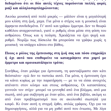
δεδομένου ότι οι δύο αυτές τέχνες πορεύονται πολλές φορές
μαζί και αλληλοσυμπληρώνονται;
Ακούω μουσική από πολύ μικρός — μάλλον είναι η μεγαλύτερή
μου κλίση στη ζωή, χαχα. Για μένα ο στίχος και η μουσική είναι
άρρηκτα συνδεδεμένα. Γι’ αυτό και γράφω έμμετρα. Δεν το θεωρώ
καθόλου αναχρονιστικό, γιατί ο ρυθμός είναι μέσα στη φύση του
ανθρώπου. Όπως και η ποίηση. Χρειάζεται να έχει ψυχή και
ρυθμό. Νομίζω πως δύσκολα θα μπορούσα να γράψω χωρίς η
μουσική
να υπάρχει κάπου στο βάθος.
Ποιος ο ρόλος της έμπνευσης στη ζωή σας και πόσο επηρεάζει
ή όχι αυτό που
επιθυμείτε να καταγράψετε στο χαρτί με
έμμετρο και ομοιοκατάληκτο τρόπο;
Συνήθως, όταν μιλάμε για έμπνευση, τη φανταζόμαστε σαν κάτι
θεόσταλτο· εγώ δεν το πιστεύω αυτό. Για μένα, η έμπνευση έχει
να κάνει κυρίως με την παρατήρηση — με το να είσαι ανοιχτός
απέναντι στον κόσμο και στους ανθρώπους. Οι καταστάσεις
γεννούν τον στίχο· μπορεί να γεννηθεί από ένα βλέμμα, από μια
σιωπή, από μια συζήτηση με έναν φίλο, από ένα βιβλίο, ακόμη κι
από έναν προβληματισμό που σε ακολουθεί σιωπηλά για
καιρό.
Κι όταν αυτή η στιγμή έρθει, απλώς γράφεις. Όχι για να
δημιουργήσεις, αλλά για να μη χαθεί αυτό που ένιωσες. Με λίγα