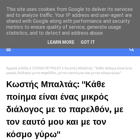
This site uses cookies from Google to deliver its services
and to analyze traffic. Your IP address and user-agent are
shared with Google along with performance and security
metrics to ensure quality of service, generate usage
statistics, and to detect and address abuse.
LEARN MORE
GOT IT
Αρχική σελίδα
ΣΤΕΛΛΑ ΠΕΤΡΙΔΟΥ
Κωστής Μπαλτάς: "Κάθε ποίημα είναι ένας
μικρός διάλογος με το παρελθόν, με τον εαυτό μου και με τον κόσμο γύρω"
Κωστής Μπαλτάς: "Κάθε
ποίημα είναι ένας μικρός
διάλογος με το παρελθόν, με
τον εαυτό μου και με τον
κόσμο γύρω"