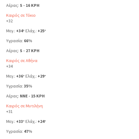
Αέρας:
S - 16 KPH
Καιρός σε Τόκιο
+
32
Μεγ.:
+
34
Ελάχ.:
+
25
°
°
Υγρασία:
66%
Αέρας:
S - 27 KPH
Καιρός σε Αθήνα
+
34
Μεγ.:
+
36
Ελάχ.:
+
29
°
°
Υγρασία:
35%
Αέρας:
NNE - 15 KPH
Καιρός σε Μυτιλήνη
+
31
Μεγ.:
+
33
Ελάχ.:
+
24
°
°
Υγρασία:
47%