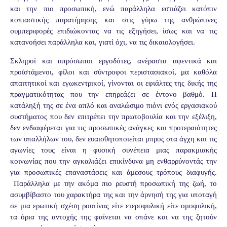
και την πιο προσωπική, ενώ παράλληλα εστιάζει κατόπιν
κοπιαστικής παρατήρησης και στις γύρω της ανθρώπινες
συμπεριφορές επιδιώκοντας να τις εξηγήσει, ίσως και να τις
κατανοήσει παράλληλα και, γιατί όχι, να τις δικαιολογήσει.
Σκληροί και απρόσωποι εργοδότες, ανέραστα αφεντικά και
προϊστάμενοι, φίλοι και σύντροφοι περιστασιακοί, μα καθόλα
απαιτητικοί και εγωκεντρικοί, γίνονται οι εφιάλτες της δικής της
πραγματικότητας που την επηρεάζει σε έντονο βαθμό. Η
κατάληξή της σε ένα απλό και αναλώσιμο πιόνι ενός εργασιακού
συστήματος που δεν επιτρέπει την πρωτοβουλία και την εξέλιξη,
δεν ενδιαφέρεται για τις προσωπικές ανάγκες και προτεραιότητες
των υπαλλήλων του, δεν ευαισθητοποιείται μπρος στα άγχη και τις
αγωνίες τους είναι η φυσική συνέπεια μιας παρακμιακής
κοινωνίας που την αγκαλιάζει επικίνδυνα μη ενθαρρύνοντάς την
για προσωπικές επαναστάσεις και άμεσους τρόπους διαφυγής.
Παράλληλα με την ακόμα πιο ρευστή προσωπική της ζωή, το
ασυμβίβαστο του χαρακτήρα της και την άρνησή της για υποταγή
σε μια ερωτική σχέση ρουτίνας είτε ετεροφυλική είτε ομοφυλική,
τα όρια της αντοχής της φαίνεται να σπάνε και να της ζητούν