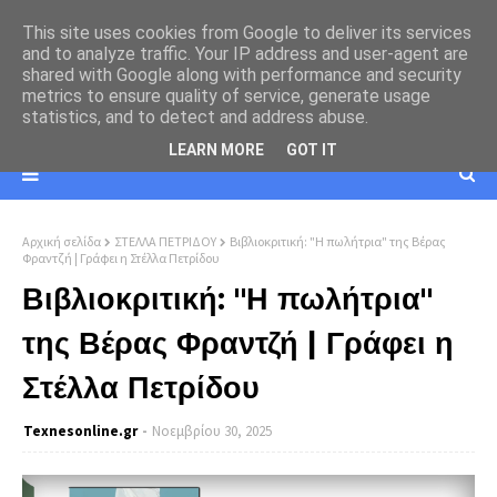
This site uses cookies from Google to deliver its services
and to analyze traffic. Your IP address and user-agent are
shared with Google along with performance and security
metrics to ensure quality of service, generate usage
statistics, and to detect and address abuse.
LEARN MORE
GOT IT
Αρχική σελίδα
ΣΤΕΛΛΑ ΠΕΤΡΙΔΟΥ
Βιβλιοκριτική: "Η πωλήτρια" της Βέρας
Φραντζή | Γράφει η Στέλλα Πετρίδου
Βιβλιοκριτική: "Η πωλήτρια"
της Βέρας Φραντζή | Γράφει η
Στέλλα Πετρίδου
Texnesοnline.gr
Νοεμβρίου 30, 2025