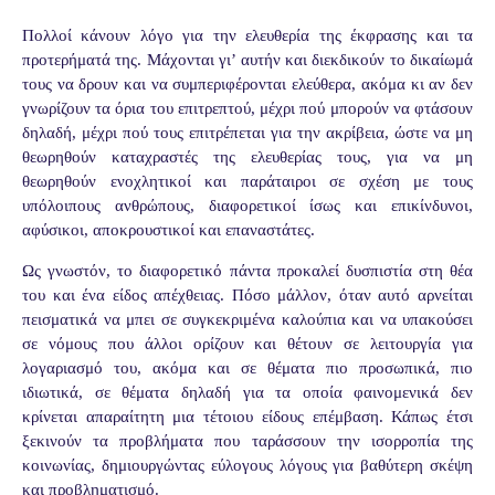
Πολλοί κάνουν λόγο για την ελευθερία της έκφρασης και τα
προτερήματά της. Μάχονται γι’ αυτήν και διεκδικούν το δικαίωμά
τους να δρουν και να συμπεριφέρονται ελεύθερα, ακόμα κι αν δεν
γνωρίζουν τα όρια του επιτρεπτού, μέχρι πού μπορούν να φτάσουν
δηλαδή, μέχρι πού τους επιτρέπεται για την ακρίβεια, ώστε να μη
θεωρηθούν καταχραστές της ελευθερίας τους, για να μη
θεωρηθούν ενοχλητικοί και παράταιροι σε σχέση με τους
υπόλοιπους ανθρώπους, διαφορετικοί ίσως και επικίνδυνοι,
αφύσικοι, αποκρουστικοί και επαναστάτες.
Ως γνωστόν, το διαφορετικό πάντα προκαλεί δυσπιστία στη θέα
του και ένα είδος απέχθειας. Πόσο μάλλον, όταν αυτό αρνείται
πεισματικά να μπει σε συγκεκριμένα καλούπια και να υπακούσει
σε νόμους που άλλοι ορίζουν και θέτουν σε λειτουργία για
λογαριασμό του, ακόμα και σε θέματα πιο προσωπικά, πιο
ιδιωτικά, σε θέματα δηλαδή για τα οποία φαινομενικά δεν
κρίνεται απαραίτητη μια τέτοιου είδους επέμβαση. Κάπως έτσι
ξεκινούν τα προβλήματα που ταράσσουν την ισορροπία της
κοινωνίας, δημιουργώντας εύλογους λόγους για βαθύτερη σκέψη
και προβληματισμό.