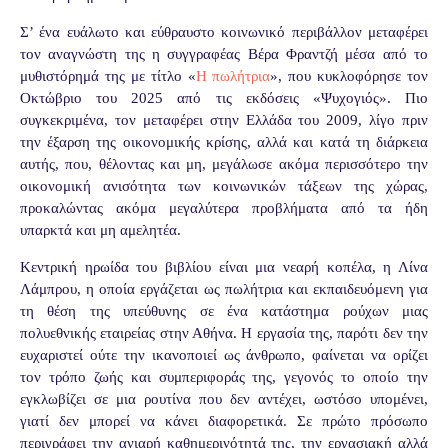
Σ’ ένα ευάλωτο και εύθραυστο κοινωνικό περιβάλλον μεταφέρει
τον αναγνώστη της η συγγραφέας Βέρα Φραντζή μέσα από το
μυθιστόρημά της με τίτλο «
Η πωλήτρια
», που κυκλοφόρησε τον
Οκτώβριο του 2025 από τις εκδόσεις «Ψυχογιός». Πιο
συγκεκριμένα, τον μεταφέρει στην Ελλάδα του 2009, λίγο πριν
την έξαρση της οικονομικής κρίσης, αλλά και κατά τη διάρκεια
αυτής, που, θέλοντας και μη, μεγάλωσε ακόμα περισσότερο την
οικονομική ανισότητα των κοινωνικών τάξεων της χώρας,
προκαλώντας ακόμα μεγαλύτερα προβλήματα από τα ήδη
υπαρκτά και μη αμελητέα.
Κεντρική ηρωίδα του βιβλίου είναι μια νεαρή κοπέλα, η Λίνα
Λάμπρου, η οποία εργάζεται ως πωλήτρια και εκπαιδευόμενη για
τη θέση της υπεύθυνης σε ένα κατάστημα ρούχων μιας
πολυεθνικής εταιρείας στην Αθήνα. Η εργασία της, παρότι δεν την
ευχαριστεί ούτε την ικανοποιεί ως άνθρωπο, φαίνεται να ορίζει
τον τρόπο ζωής και συμπεριφοράς της, γεγονός το οποίο την
εγκλωβίζει σε μια ρουτίνα που δεν αντέχει, ωστόσο υπομένει,
γιατί δεν μπορεί να κάνει διαφορετικά. Σε πρώτο πρόσωπο
περιγράφει την ανιαρή καθημερινότητά της, την εργασιακή αλλά