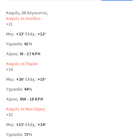
Καιρός, 06 Αύγουστος
Καιρός σε Λονδίνο
+
21
Μεγ.:
+
22
Ελάχ.:
+
12
°
°
Υγρασία:
41%
Αέρας:
W - 17 KPH
Καιρός σε Παρίσι
+
24
Μεγ.:
+
26
Ελάχ.:
+
15
°
°
Υγρασία:
44%
Αέρας:
NW - 18 KPH
Καιρός σε Νέα Υόρκη
+
32
Μεγ.:
+
32
Ελάχ.:
+
24
°
°
Υγρασία:
73%