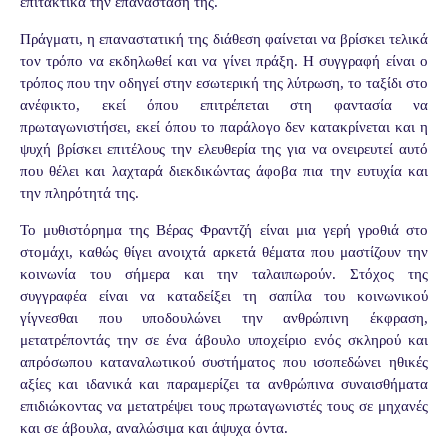
επιτακτικά την επανάστασή της.
Πράγματι, η επαναστατική της διάθεση φαίνεται να βρίσκει τελικά
τον τρόπο να εκδηλωθεί και να γίνει πράξη. Η συγγραφή είναι ο
τρόπος που την οδηγεί στην εσωτερική της λύτρωση, το ταξίδι στο
ανέφικτο, εκεί όπου επιτρέπεται στη φαντασία να
πρωταγωνιστήσει, εκεί όπου το παράλογο δεν κατακρίνεται και η
ψυχή βρίσκει επιτέλους την ελευθερία της για να ονειρευτεί αυτό
που θέλει και λαχταρά διεκδικώντας άφοβα πια την ευτυχία και
την πληρότητά της.
Το μυθιστόρημα της Βέρας Φραντζή είναι μια γερή γροθιά στο
στομάχι, καθώς θίγει ανοιχτά αρκετά θέματα που μαστίζουν την
κοινωνία του σήμερα και την ταλαιπωρούν. Στόχος της
συγγραφέα είναι να καταδείξει τη σαπίλα του κοινωνικού
γίγνεσθαι που υποδουλώνει την ανθρώπινη έκφραση,
μετατρέποντάς την σε ένα άβουλο υποχείριο ενός σκληρού και
απρόσωπου καταναλωτικού συστήματος που ισοπεδώνει ηθικές
αξίες και ιδανικά και παραμερίζει τα ανθρώπινα συναισθήματα
επιδιώκοντας να μετατρέψει τους πρωταγωνιστές τους σε μηχανές
και σε άβουλα, αναλώσιμα και άψυχα όντα.