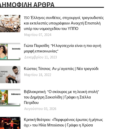
ΔΗΜΟΦΙΛΗ ΑΡΘΡΑ
150 Έλληνες συνθέτες, στιχουργοί, τραγουδιστές
και εκτελεστές υπογράφουν Ανοιχτή Επιστολή
υπέρ του νομοσχεδίου του ΥΠΠΟ
Μαρτίου 07, 2024
Γιώτα Παρισίδη: "Η λογοτεχνία είναι η πιο αγνή
μορφή επικοινωνίας"
Δεκεμβρίου 11, 2023
Κώστας Τότσιος: Αν μ΄αγαπάς | Νέο τραγούδι
Μαρτίου 18, 2022
Βιβλιοκριτική: "Ο σκίουρος με τη λευκή στολή"
του Δημήτρη Σακισλίδη | Γράφει η Στέλλα
Πετρίδου
Αυγούστου 03, 2026
Κριτική θεάτρου: «Πορφυρένιος έρωτας ή μήπως
όχι;» του Ηλία Μπούσιου | Γράφει η Χρύσα