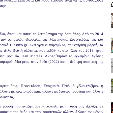
ναι καθεμιά ξεχωριστά και πόσο χρήσιμο είναι να τις συνδυάζουμε
ουμε.
όλο, όπου και ασκεί το λειτούργημα της δασκάλας. Από το 2014
στην εφημερίδα Θεσσαλία της Μαγνησίας. Συνεντεύξεις της και
οδικό Diastixo.gr. Έχει γράψει παραμύθια, σε θεατρική μορφή, τα
με τίτλο Ιδεατή ολότητα, που εκδόθηκε στο τέλος του 2019, ήταν
στα βραβεία Jean Moréas. Ακολούθησαν το εγχειρίδιο Σχέσεις
παραμύθι Μια μέρα στον βυθό (2022) και η δεύτερη ποιητική της
τα όρια, Προεκτάσεις, Εποχιακά, Παιδικό γέλιο-ελιξίριο, η
άλλοτε με πρωτοπρόσωπη, άλλοτε με δευτεροπρόσωπη και άλλοτε
 ολότητα,
η μορφή που αναζητούμε παράλληλα με τη δική μας εξέλιξη. Σε
ομμάτια της ζωής και των σημαντικών άλλων, άλλοτε ως μέρος,