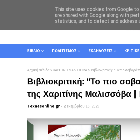
This site uses cookies from Google to d
are shared with Google along with perf
statistics, and to detect and address 
ΑΡΧΙΚΗ
ΣΧΕΤΙΚΑ
ΕΠΙΚΟΙΝΩΝΙΑ
ΒΙΒΛΙΟ
ΠΟΛΙΤΙΣΜΟΣ
ΕΚΔΗΛΩΣΕΙΣ
ΚΡΙΤΙΚΕ
Αρχική σελίδα
ΧΑΡΙΤΙΝΗ ΜΑΛΙΣΣΟΒΑ
Βιβλιοκριτική: "Το πιο σοβαρό 
Βιβλιοκριτική: "Το πιο σο
της Χαριτίνης Μαλισσόβα | 
Texnesοnline.gr
Δεκεμβρίου 15, 2025