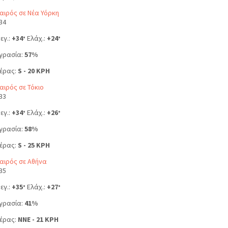
αιρός σε Νέα Υόρκη
34
εγ.:
+
34
Ελάχ.:
+
24
°
°
γρασία:
57%
έρας:
S - 20 KPH
αιρός σε Τόκιο
33
εγ.:
+
34
Ελάχ.:
+
26
°
°
γρασία:
58%
έρας:
S - 25 KPH
αιρός σε Αθήνα
35
εγ.:
+
35
Ελάχ.:
+
27
°
°
γρασία:
41%
έρας:
NNE - 21 KPH