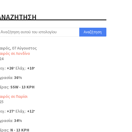
ΑΝΑΖΗΤΗΣΗ
αιρός, 07 Αύγουστος
αιρός σε Λονδίνο
24
εγ.:
+
26
Ελάχ.:
+
10
°
°
γρασία:
36%
έρας:
SSW - 13 KPH
αιρός σε Παρίσι
25
εγ.:
+
27
Ελάχ.:
+
12
°
°
γρασία:
34%
έρας:
N - 13 KPH