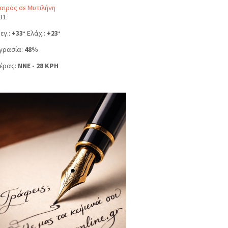
αιρός σε Μυτιλήνη
31
εγ.:
+
33
Ελάχ.:
+
23
°
°
γρασία:
48%
έρας:
NNE - 28 KPH