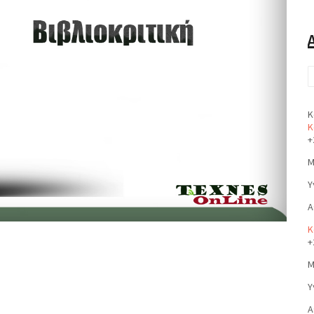
Κ
Κ
+
Μ
Υ
Α
Κ
+
Μ
Υ
Α