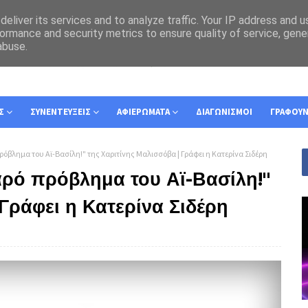
eliver its services and to analyze traffic. Your IP address and 
ormance and security metrics to ensure quality of service, gen
abuse.
Σ
ΣΥΝΕΝΤΕΥΞΕΙΣ
ΑΦΙΕΡΩΜΑΤΑ
ΔΙΑΓΩΝΙΣΜΟΙ
ΓΡΑΦΟΥ
πρόβλημα του Αϊ-Βασίλη!" της Χαριτίνης Μαλισσόβα | Γράφει η Κατερίνα Σιδέρη
βαρό πρόβλημα του Αϊ-Βασίλη!"
Γράφει η Κατερίνα Σιδέρη