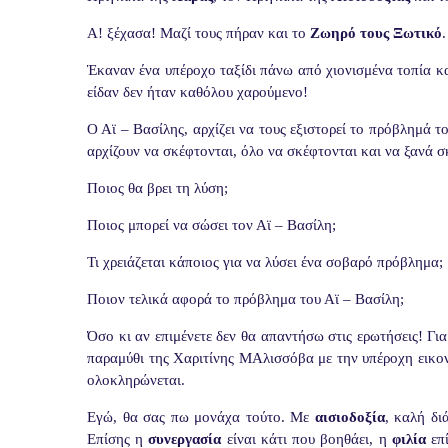
Α! ξέχασα! Μαζί τους πήραν και το
Ζωηρό τους Ξωτικό
Έκαναν ένα υπέροχο ταξίδι πάνω από χιονισμένα τοπία κ
είδαν δεν ήταν καθόλου χαρούμενο!
Ο Αϊ – Βασίλης, αρχίζει να τους εξιστορεί το πρόβλημά τ
αρχίζουν να σκέφτονται, όλο να σκέφτονται και να ξανά σ
Ποιος θα βρει τη λύση;
Ποιος μπορεί να σώσει τον Αϊ – Βασίλη;
Τι χρειάζεται κάποιος για να λύσει ένα σοβαρό πρόβλημα;
Ποιον τελικά αφορά το πρόβλημα του Αϊ – Βασίλη;
Όσο κι αν επιμένετε δεν θα απαντήσω στις ερωτήσεις! Για
παραμύθι της Χαριτίνης ΜΑλισσόβα με την υπέροχη εικον
ολοκληρώνεται.
Εγώ, θα σας πω μονάχα τούτο. Με
αισιοδοξία
, καλή δι
Επίσης η
συνεργασία
είναι κάτι που βοηθάει, η
φιλία
επί