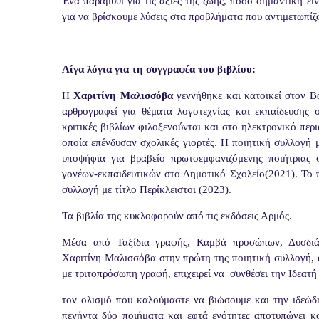
Ένα παραμύθι για τις αξίες της ζωής, πόσο σημαντική εί
για να βρίσκουμε λύσεις στα προβλήματα που αντιμετωπίζ
Λίγα λόγια για τη συγγραφέα του βιβλίου:
Η
Χαριτίνη Μαλισσόβα
γεννήθηκε και κατοικεί στον Β
αρθρογραφεί για θέματα λογοτεχνίας και εκπαίδευσης 
κριτικές βιβλίων φιλοξενούνται και στο ηλεκτρονικό περι
οποία επένδυσαν σχολικές γιορτές. Η ποιητική συλλογή 
υποψήφια για βραβείο πρωτοεμφανιζόμενης ποιήτριας 
γονέων-εκπαιδευτικών στο Δημοτικό Σχολείο(2021). Το 
συλλογή με τίτλο Περίκλειστοι (2023).
Τα βιβλία της κυκλοφορούν από τις εκδόσεις Αρμός.
Μέσα από Ταξίδια γραφής, Καμβά προσώπων, Δυσδιάκρι
Χαριτίνη Μαλισσόβα στην πρώτη της ποιητική συλλογή, 
με τριτοπρόσωπη γραφή, επιχειρεί να
συνθέσει την Ιδεατή
τον ολισμό που καλούμαστε να βιώσουμε και την ιδεώδ
πενήντα δύο ποιήματα και εφτά ενότητες αποτυπώνει κ