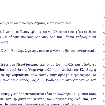
Κ
+
Μ
τωπίζει τα δικά του προβλήματα, είστε γελασμένοι!
Υ
ιδιά να του στέλνουν γράμμα και να θέλουν τα τους φέρει το δώρο
Α
ου και τόσους πολλούς βοηθούς, όλο και κάποιο πρόβλημα θα
Κ
ή λύση!
+
Ο Αϊ – Βασίλης, λίγο πριν από το μεγάλο ταξίδι του, αντιμετώπιζε
Μ
Υ
ξιδέψω στη
Νεραϊδοχώρα
, εκεί όπου ζουν πολλές και αξιόλογες
Α
ίας
, η νεράιδα της
Υπομονής
αλλά και η νεράιδα της
Ελπίδας
, η
Κ
ιδα της
Συμπόνιας
. Εδώ λοιπόν στην όμορφη Νεραϊδοχώρα, οι
+
ιμετωπίσει ο καλός μας Αϊ – Βασίλης και αποφάσισαν να τον
Μ
Υ
κηπες, γιατί όσο περισσότεροι τόσο το καλύτερο και φυσικά τόσο
τους τον Πρίγκιπα του
Φωτός
, τον Πρίγκιπα της
Αλήθειας
, τον
Α
ον Πρίγκιπα της
Ευγένειας
και ξεκίνησαν το ταξίδι τους.