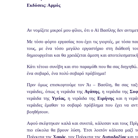
Εκδόσεις: Αρμός
Αν νομίζετε μικροί μου φίλοι, ότι ο Αϊ Βασίλης δεν αντιμε
Με τόσο φόρτο εργασίας που έχει τις γιορτές, με τόσα πα
τους, με ένα τόσο μεγάλο εργαστήριο στη διάθεσή τ
δημιουργείται και θα χρειάζεται άμεση και αποτελεσματικ
Κάτι τέτοιο συνέβη και στο παραμύθι που θα σας διηγηθώ. 
ένα σοβαρό, ένα πολύ σοβαρό πρόβλημα!
Πριν όμως επισκεφτούμε τον Άι – Βασίλη, θα σας τα
νεράιδες, όπως η νεράιδα της
Αγάπης
, η νεράιδα της
Σοφ
νεράιδα της
Υγείας
, η νεράιδα της
Ειρήνης
και η νερά
νεράιδες έμαθαν το σοβαρό πρόβλημα που έχει να αντ
βοηθήσουν.
Αφού σκέφτηκαν καλά και συνετά, κάλεσαν και τους Πρίγ
πιο εύκολα θα βρουν λύση. Έτσι λοιπόν κάλεσα μαζί 
Πρίγκιπα της
Χαράς
, τον Πρίγκιπα της
Αισιοδοξίας
και τ