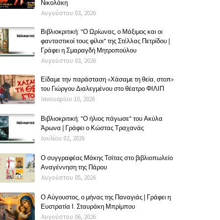
Νικολάκη
Αυγούστου 03, 2026
Βιβλιοκριτική: "Ο Ωρίωνας, ο Μάξιμος και οι
φανταστικοί τους φίλοι" της Στέλλας Πετρίδου |
Γράφει η Σμαραγδή Μητροπούλου
Αυγούστου 03, 2026
Είδαμε την παράσταση «Χάσαμε τη θεία, στοπ»
του Γιώργου Διαλεγμένου στο θέατρο ΦΙΛΙΠ
Ιανουαρίου 10, 2026
Βιβλιοκριτική: "Ο ήλιος πάγωσε" του Ακύλα
Άρωνα | Γράφει ο Κώστας Τραχανάς
Ιουλίου 02, 2026
Ο συγγραφέας Μάκης Τσίτας στο βιβλιοπωλείο
Αναγέννηση της Πάρου
Αυγούστου 05, 2026
Ο Αύγουστος, ο μήνας της Παναγιάς | Γράφει η
Ευστρατία Ι. Σταυράκη Μπρίμπου
Αυγούστου 06, 2026