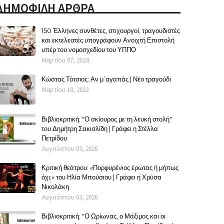
ΔΗΜΟΦΙΛΗ ΑΡΘΡΑ
150 Έλληνες συνθέτες, στιχουργοί, τραγουδιστές
και εκτελεστές υπογράφουν Ανοιχτή Επιστολή
υπέρ του νομοσχεδίου του ΥΠΠΟ
Μαρτίου 07, 2024
Κώστας Τότσιος: Αν μ΄αγαπάς | Νέο τραγούδι
Μαρτίου 18, 2022
Βιβλιοκριτική: "Ο σκίουρος με τη λευκή στολή"
του Δημήτρη Σακισλίδη | Γράφει η Στέλλα
Πετρίδου
Αυγούστου 03, 2026
Κριτική θεάτρου: «Πορφυρένιος έρωτας ή μήπως
όχι;» του Ηλία Μπούσιου | Γράφει η Χρύσα
Νικολάκη
Αυγούστου 03, 2026
Βιβλιοκριτική: "Ο Ωρίωνας, ο Μάξιμος και οι