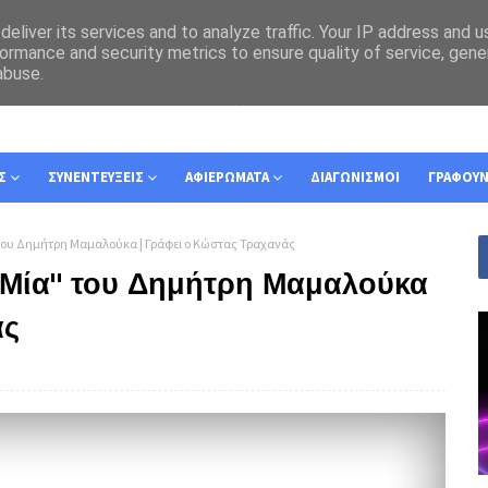
eliver its services and to analyze traffic. Your IP address and 
ormance and security metrics to ensure quality of service, gen
abuse.
Σ
ΣΥΝΕΝΤΕΥΞΕΙΣ
ΑΦΙΕΡΩΜΑΤΑ
ΔΙΑΓΩΝΙΣΜΟΙ
ΓΡΑΦΟΥ
" του Δημήτρη Μαμαλούκα | Γράφει ο Κώστας Τραχανάς
ι Μία" του Δημήτρη Μαμαλούκα
άς