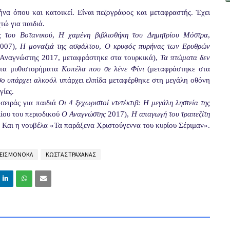
α όπου και κατοικεί. Είναι πεζογράφος και μεταφραστής. Έχει
τώ για παιδιά.
 του Βοτανικού
,
Η χαμένη βιβλιοθήκη του Δημητρίου Μόστρα
,
2007),
Η μοναξιά της ασφάλτου
,
Ο κρυφός πυρήνας των Ερυθρών
 Αναγνώστης 2017, μεταφράστηκε στα τουρκικά),
Τα πτώματα δεν
 τα μυθιστορήματα
Κοπέλα που σε λένε Φίνι
(μεταφράστηκε στα
ο υπάρχει αλκοόλ
υπάρχει ελπίδα μεταφέρθηκε στη μεγάλη οθόνη
γίες.
σειράς για παιδιά
Οι 4 ξεχωριστοί ντετέκτιβ: Η μεγάλη ληστεία της
ίου του περιοδικού
Ο Αναγνώστης
2017),
Η απαγωγή του τραπεζίτη
. Και η νουβέλα «Τα παράξενα Χριστούγεννα του κυρίου Σέριμαν».
ΕΙΣ ΜΟΝΟΚΛ
ΚΩΣΤΑΣ ΤΡΑΧΑΝΑΣ