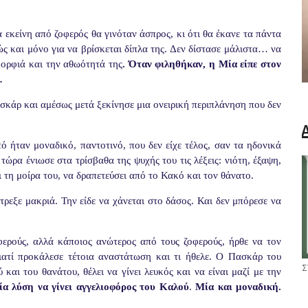
α εκείνη από ζοφερός θα γινόταν άσπρος, κι ότι θα έκανε τα πάντα
λώς και μόνο για να βρίσκεται δίπλα της. Δεν δίστασε μάλιστα… να
ομορφιά και την αθωότητά της
. Όταν φιληθήκαν, η Μία είπε στον
…
Πασκάρ και αμέσως μετά ξεκίνησε μια ονειρική περιπλάνηση που δεν
ό ήταν μοναδικό, παντοτινό, που δεν είχε τέλος, σαν τα ηδονικά
τώρα ένιωσε στα τρίσβαθα της ψυχής του τις λέξεις: νιότη, έξαψη,
ι τη μοίρα του, να δραπετεύσει από το Κακό και τον θάνατο.
ρεξε μακριά. Την είδε να χάνεται στο δάσος. Και δεν μπόρεσε να
ερούς, αλλά κάποιος ανώτερος από τους ζοφερούς, ήρθε να τον
ιατί προκάλεσε τέτοια αναστάτωση και τι ήθελε. Ο Πασκάρ του
Σ
και του θανάτου, θέλει να γίνει λευκός και να είναι μαζί με την
μία λύση να γίνει αγγελιοφόρος του Καλού
.
Μία και μοναδική.