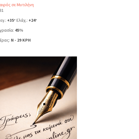
αιρός σε Μυτιλήνη
31
εγ.:
+
35
Ελάχ.:
+
24
°
°
γρασία:
45%
έρας:
N - 29 KPH