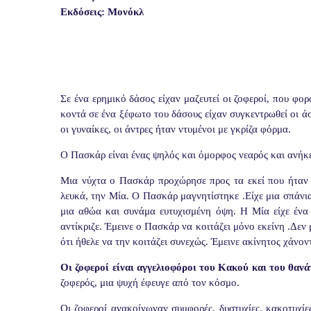
Εκδόσεις: Μονόκλ
Σε ένα ερημικό δάσος είχαν μαζευτεί οι ζοφεροί, που φ
κοντά σε ένα ξέφωτο του δάσους είχαν συγκεντρωθεί οι 
οι γυναίκες, οι άντρες ήταν ντυμένοι με γκρίζα φόρμα.
Ο Πασκάρ είναι ένας ψηλός και όμορφος νεαρός και ανήκε
Μια νύχτα ο Πασκάρ προχώρησε προς τα εκεί που ήταν ο
λευκά, την Μία. Ο Πασκάρ μαγνητίστηκε .Είχε μια σπάν
μια αθώα και συνάμα ευτυχισμένη όψη. Η Μία είχε ένα
αντίκριζε. Έμεινε ο Πασκάρ να κοιτάζει μόνο εκείνη .Δεν
ότι ήθελε να την κοιτάζει συνεχώς. Έμεινε ακίνητος χάνον
Οι ζοφεροί είναι αγγελιοφόροι του Κακού και του θαν
ζοφερός, μια ψυχή έφευγε από τον κόσμο.
Οι ζοφεροί ανακοίνωναν συμφορές, δυστυχίες, κακοτυχί