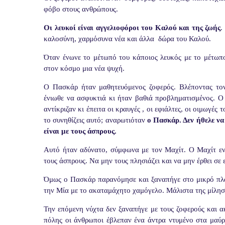
φόβο στους ανθρώπους.
Οι λευκοί είναι αγγελιοφόροι του Καλού και της ζωής
.
καλοσύνη, χαρμόσυνα νέα και άλλα
δώρα του Καλού.
Όταν ένωνε το μέτωπό του κάποιος λευκός με το μέτωπ
στον κόσμο μια νέα ψυχή.
Ο Πασκάρ ήταν μαθητευόμενος ζοφερός. Βλέποντας τον
ένιωθε να ασφυκτιά κι ήταν βαθιά προβληματισμένος. Ο
αντίκριζαν κι έπειτα οι κραυγές , οι εφιάλτες, οι οιμωγέ
το συνηθίζεις αυτό; αναρωτιόταν
ο Πασκάρ. Δεν ήθελε να
είναι με τους άσπρους.
Αυτό ήταν αδύνατο, σύμφωνα με τον Μαχίτ. Ο Μαχίτ ενη
τους άσπρους. Να μην τους πλησιάζει και να μην έρθει σε
Όμως ο Πασκάρ παρανόμησε και ξαναπήγε στο μικρό πλάτ
την Μία με το ακαταμάχητο χαμόγελο. Μάλιστα της μίλησ
Την επόμενη νύχτα δεν ξαναπήγε με τους ζοφερούς και α
πόλης οι άνθρωποι έβλεπαν ένα άντρα ντυμένο στα μαύρ