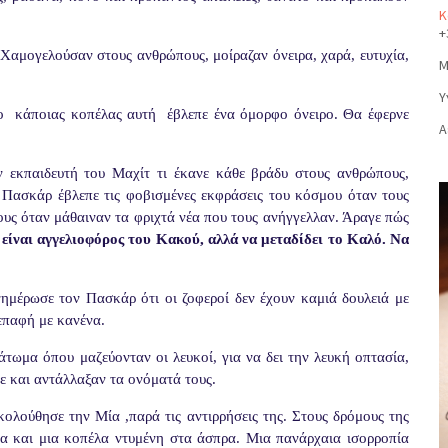
Κ
+
 Χαμογελούσαν στους ανθρώπους, μοίραζαν όνειρα, χαρά, ευτυχία,
Μ
Υ
ο
κάποιας κοπέλας αυτή
έβλεπε ένα όμορφο όνειρο. Θα έφερνε
Α
 εκπαιδευτή του Μαχίτ τι έκανε κάθε βράδυ στους ανθρώπους,
 Πασκάρ έβλεπε τις φοβισμένες εκφράσεις του κόσμου όταν τους
ς τους όταν μάθαιναν τα φριχτά νέα που τους ανήγγελλαν. Άραγε πώς
 είναι αγγελιοφόρος του Κακού, αλλά να μεταδίδει το Καλό. Να
μέρωσε τον Πασκάρ ότι οι ζοφεροί δεν έχουν καμιά δουλειά με
 επαφή με κανένα.
ωμα όπου μαζεύονταν οι λευκοί, για να δει την λευκή οπτασία,
ε και αντάλλαξαν τα ονόματά τους.
κολούθησε την Μία ,παρά τις αντιρρήσεις της. Στους δρόμους της
α και μια κοπέλα ντυμένη στα άσπρα. Μια πανάρχαια ισορροπία