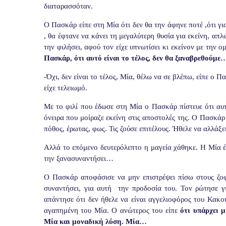
διαταρασσόταν.
Ο Πασκάρ είπε στη Μία ότι δεν θα την άφηνε ποτέ ,ότι γι
, θα έφτανε να κάνει τη μεγαλύτερη θυσία για εκείνη, απ
την φιλήσει, αφού τον είχε υπνωτίσει κι εκείνον με την 
Πασκάρ, ότι αυτό είναι το τέλος, δεν θα ξαναβρεθούμε
-Όχι, δεν είναι το τέλος, Μία, θέλω να σε βλέπω, είπε ο 
είχε τελειωμό.
Με το φιλί που έδωσε στη Μία ο Πασκάρ πίστευε ότι αυτ
όνειρα που μοίραζε εκείνη στις αποστολές της. Ο Πασκάρ 
πόθος, έρωτας, φως. Τις ζούσε επιτέλους. Ήθελε να αλλάξε
Αλλά το επόμενο δευτερόλεπτο η μαγεία χάθηκε. Η Μία έτ
την ξανασυναντήσει…
Ο Πασκάρ αποφάσισε να μην επιστρέψει πίσω στους ζοφ
συναντήσει, για αυτή
την προδοσία του. Τον ρώτησε γ
απάντησε ότι δεν ήθελε να είναι αγγελιοφόρος του Κακού 
αγαπημένη του Μία. Ο ανώτερος του είπε
ότι υπάρχει 
Μία και μοναδική λύση. Μία…