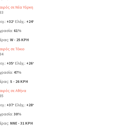
αιρός σε Νέα Υόρκη
33
εγ.:
+
32
Ελάχ.:
+
24
°
°
γρασία:
61%
έρας:
W - 25 KPH
αιρός σε Τόκιο
34
εγ.:
+
35
Ελάχ.:
+
26
°
°
γρασία:
47%
έρας:
S - 26 KPH
αιρός σε Αθήνα
35
εγ.:
+
37
Ελάχ.:
+
28
°
°
γρασία:
30%
έρας:
NNE - 31 KPH