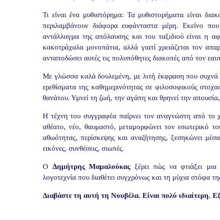
Τι είναι ένα μυθιστόρημα: Τα μυθιστορήματα είναι δια
περιλαμβάνουν διάφορα ευφάνταστα μέρη. Εκείνο πο
αντάλλαγμα της απόλαυσης και του ταξιδιού είναι η αφ
κακοτράχαλα μονοπάτια, αλλά γιατί χρειάζεται τον απα
ανταποδώσει αυτές τις πολυπόθητες διακοπές από τον εα
Με γλώσσα καλά δουλεμένη, με λιτή έκφραση που συχνά 
ερεθίσματα της καθημερινότητας σε φιλοσοφικούς στοχα
θανάτου. Υμνεί τη ζωή, την αγάπη και θρηνεί την απουσία,
Η τέχνη του συγγραφέα παίρνει τον αναγνώστη από το χ
αθέατο, νέο, θαυμαστό, μεταμορφώνει τον εσωτερικό τ
αθωότητας, περίσκεψης και αναζήτησης, ξεσηκώνει μέσα 
εικόνες, συνθέσεις, σιωπές.
Ο
Δημήτρης Μαμαλούκας
ξέρει πώς να φτιάξει μια 
λογοτεχνία που διαθέτει συγχρόνως και τη μύχια στόφα τη
Διαβάστε τη αυτή τη Νουβέλα. Είναι πολύ ιδιαίτερη. Εξ