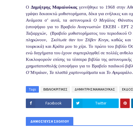
Ο
Δημήτρης Μαμαλούκας
γεννήθηκε το 1968 στην Αθήν
γράψει δεκαοκτώ μυθιστορήματα, δέκα για ενήλικες και οχ
Ανάμεσα σ’ αυτά, τα αστυνομικά
Ο Μεγάλος Θάνατος
(υποψήφιο για το Βραβείο Αναγνωστών ΕΚΕΒΙ - ΕΡΤ 
Ταξιαρχιών
, (Βραβείο μυθιστορήματος του περιοδικού Ο
πληρώνουν
,
Σκότωσε σαν τον Στίβεν Κινγκ
, καθώς και
τουρκικά) και
Κράτα μου το χέρι
. Το πρώτο του βιβλίο
Όσ
ενώ διηγήματα του έχουν συμπεριληφθεί σε πολλές ανθολο
Κυκλοφορούν επίσης τα τέσσερα βιβλία της αστυνομικής 
χρηματαποστολής
(υποψήφιο για το Βραβείο παιδικού βιβλ
Ο’Μπράιαν
,
Τα πλαστά χαρτονομίσματα
και
Το Αγκμαράλο
Tags
ΒΙΒΛΙΟΚΡΙΤΙΚΕΣ
ΔΗΜΗΤΡΗΣ ΜΑΜΑΚΟΥΚΑΣ
ΕΚΔΟΣ
Facebook
Twitter
ΔΗΜΟΣΊΕΥΣΗ ΣΧΟΛΊΟΥ