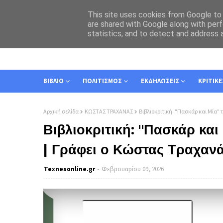
This site uses cookies from Google to d
are shared with Google along with perf
statistics, and to detect and address 
ΑΡΧΙΚΗ
ΣΧΕΤΙΚΑ
ΕΠΙΚΟΙΝΩΝΙΑ
ΒΙΒΛΙΟ
ΠΟΛΙΤΙΣΜΟΣ
ΕΚΔΗΛΩΣΕΙΣ
ΚΡΙΤΙΚΕ
Αρχική σελίδα
ΚΩΣΤΑΣ ΤΡΑΧΑΝΑΣ
Βιβλιοκριτική: "Πασκάρ και Μία
Βιβλιοκριτική: "Πασκάρ κα
| Γράφει ο Κώστας Τραχαν
Texnesοnline.gr
Φεβρουαρίου 09, 2026