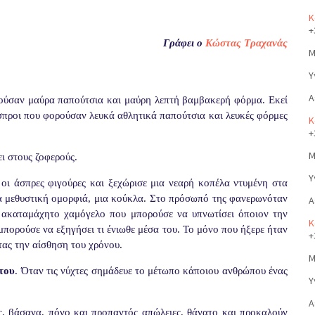
Κ
+
Γράφει ο
Κώστας
Τραχανάς
Μ
Υ
Α
ορούσαν μαύρα παπούτσια και μαύρη λεπτή βαμβακερή φόρμα. Εκεί
άσπροι που φορούσαν λευκά αθλητικά παπούτσια και λευκές φόρμες
Κ
+
Μ
ι στους ζοφερούς.
Υ
ι άσπρες φιγούρες και ξεχώρισε μια νεαρή κοπέλα ντυμένη στα
ια μεθυστική ομορφιά, μια κούκλα. Στο πρόσωπό της φανερωνόταν
Α
 ακαταμάχητο χαμόγελο που μπορούσε να υπνωτίσει όποιον την
Κ
 μπορούσε να εξηγήσει τι ένιωθε μέσα του. Το μόνο που ήξερε ήταν
+
τας την αίσθηση του χρόνου.
Μ
άτου
. Όταν τις νύχτες σημάδευε το μέτωπο κάποιου ανθρώπου ένας
Υ
Α
ες, βάσανα, πόνο και προπαντός απώλειες, θάνατο και προκαλούν