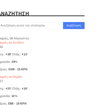
ΑΝΑΖΗΤΗΣΗ
αιρός, 08 Αύγουστος
αιρός σε Λονδίνο
26
εγ.:
+
28
Ελάχ.:
+
12
°
°
γρασία:
24%
έρας:
SSW - 15 KPH
αιρός σε Παρίσι
27
εγ.:
+
33
Ελάχ.:
+
16
°
°
γρασία:
21%
έρας:
ENE - 10 KPH