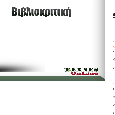
Κ
Κ
+
Μ
Υ
Α
Κ
+
Μ
Υ
Α