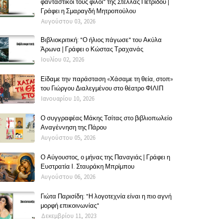
φανταστικοί τους φίλοι" της Στέλλας Πετρίδου |
Γράφει η Σμαραγδή Μητροπούλου
Αυγούστου 03, 2026
Βιβλιοκριτική: "Ο ήλιος πάγωσε" του Ακύλα
Άρωνα | Γράφει ο Κώστας Τραχανάς
Ιουλίου 02, 2026
Είδαμε την παράσταση «Χάσαμε τη θεία, στοπ»
του Γιώργου Διαλεγμένου στο θέατρο ΦΙΛΙΠ
Ιανουαρίου 10, 2026
Ο συγγραφέας Μάκης Τσίτας στο βιβλιοπωλείο
Αναγέννηση της Πάρου
Αυγούστου 05, 2026
Ο Αύγουστος, ο μήνας της Παναγιάς | Γράφει η
Ευστρατία Ι. Σταυράκη Μπρίμπου
Αυγούστου 06, 2026
Γιώτα Παρισίδη: "Η λογοτεχνία είναι η πιο αγνή
μορφή επικοινωνίας"
Δεκεμβρίου 11, 2023