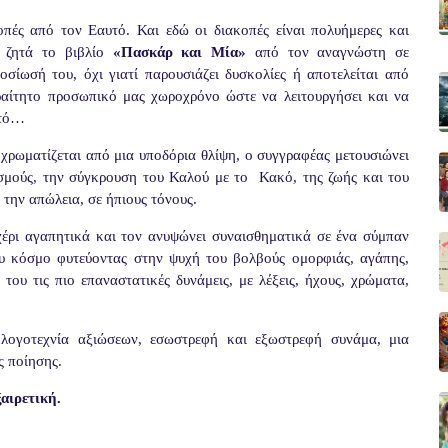
κοπές από τον Εαυτό. Και εδώ οι διακοπές είναι πολυήμερες και
υ ζητά το βιβλίο
«Πασκάρ και Μία»
από τον αναγνώστη σε
οσίωσή του, όχι γιατί παρουσιάζει δυσκολίες ή αποτελείται από
ραίτητο προσωπικό μας χωροχρόνο ώστε να λειτουργήσει και να
υτό…
χρωματίζεται από μια υποδόρια θλίψη, ο συγγραφέας μετουσιώνει
σμούς, την σύγκρουση του Καλού με το
Κακό, της ζωής και του
 την απώλεια, σε ήπιους τόνους.
έρι αγαπητικά και τον ανυψώνει συναισθηματικά σε ένα σύμπαν
ου κόσμο φυτεύοντας στην ψυχή του βολβούς ομορφιάς, αγάπης,
του τις πιο επαναστατικές δυνάμεις, με λέξεις, ήχους, χρώματα,
λογοτεχνία αξιώσεων, εσωστρεφή και εξωστρεφή συνάμα, μια
ς ποίησης.
αιρετική.