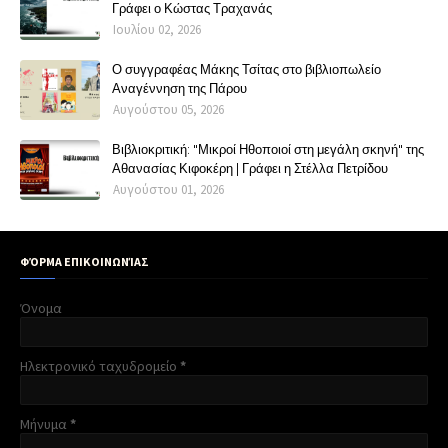
Γράφει ο Κώστας Τραχανάς
Ιουλίου 02, 2026
Ο συγγραφέας Μάκης Τσίτας στο βιβλιοπωλείο
Αναγέννηση της Πάρου
Αυγούστου 05, 2026
Βιβλιοκριτική: "Μικροί Ηθοποιοί στη μεγάλη σκηνή" της
Αθανασίας Κιφοκέρη | Γράφει η Στέλλα Πετρίδου
Αυγούστου 01, 2026
ΦΌΡΜΑ ΕΠΙΚΟΙΝΩΝΊΑΣ
Όνομα
Ηλεκτρονικό ταχυδρομείο
*
Μήνυμα
*