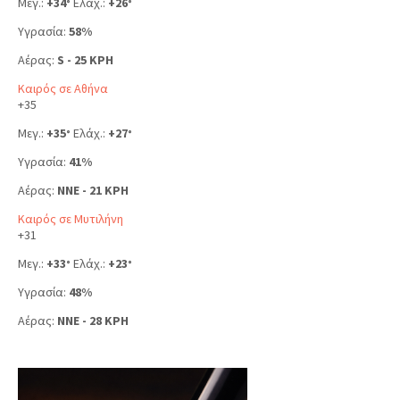
Μεγ.:
+
34
Ελάχ.:
+
26
°
°
Υγρασία:
58%
Αέρας:
S - 25 KPH
Καιρός σε Αθήνα
+
35
Μεγ.:
+
35
Ελάχ.:
+
27
°
°
Υγρασία:
41%
Αέρας:
NNE - 21 KPH
Καιρός σε Μυτιλήνη
+
31
Μεγ.:
+
33
Ελάχ.:
+
23
°
°
Υγρασία:
48%
Αέρας:
NNE - 28 KPH