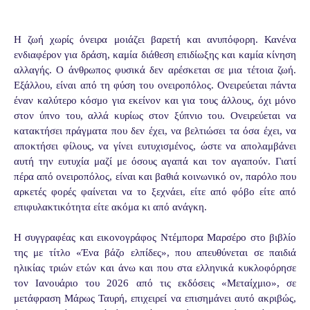
Η ζωή χωρίς όνειρα μοιάζει βαρετή και ανυπόφορη. Κανένα
ενδιαφέρον για δράση, καμία διάθεση επιδίωξης και καμία κίνηση
αλλαγής. Ο άνθρωπος φυσικά δεν αρέσκεται σε μια τέτοια ζωή.
Εξάλλου, είναι από τη φύση του ονειροπόλος. Ονειρεύεται πάντα
έναν καλύτερο κόσμο για εκείνον και για τους άλλους, όχι μόνο
στον ύπνο του, αλλά κυρίως στον ξύπνιο του. Ονειρεύεται να
κατακτήσει πράγματα που δεν έχει, να βελτιώσει τα όσα έχει, να
αποκτήσει φίλους, να γίνει ευτυχισμένος, ώστε να απολαμβάνει
αυτή την ευτυχία μαζί με όσους αγαπά και τον αγαπούν. Γιατί
πέρα από ονειροπόλος, είναι και βαθιά κοινωνικό ον, παρόλο που
αρκετές φορές φαίνεται να το ξεχνάει, είτε από φόβο είτε από
επιφυλακτικότητα είτε ακόμα κι από ανάγκη.
Η συγγραφέας και εικονογράφος Ντέμπορα Μαρσέρο στο βιβλίο
της με τίτλο «Ένα βάζο ελπίδες», που απευθύνεται σε παιδιά
ηλικίας τριών ετών και άνω και που στα ελληνικά κυκλοφόρησε
τον Ιανουάριο του 2026 από τις εκδόσεις «Μεταίχμιο», σε
μετάφραση Μάρως Ταυρή, επιχειρεί να επισημάνει αυτό ακριβώς,