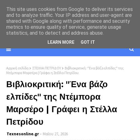
This site uses cookies from Google to deliver its services
and to analyze traffic. Your IP address and user-agent are
shared with Google along with performance and security
metrics to ensure quality of service, generate usage
statistics, and to detect and address abuse.
LEARN MORE
GOT IT
Αρχική σελίδα
ΣΤΕΛΛΑ ΠΕΤΡΙΔΟΥ
Βιβλιοκριτική: "Ένα βάζο ελπίδες" της
Ντέμπορα Μαρσέρο | Γράφει η Στέλλα Πετρίδου
Βιβλιοκριτική: "Ένα βάζο
ελπίδες" της Ντέμπορα
Μαρσέρο | Γράφει η Στέλλα
Πετρίδου
Texnesοnline.gr
Μαΐου 27, 2026