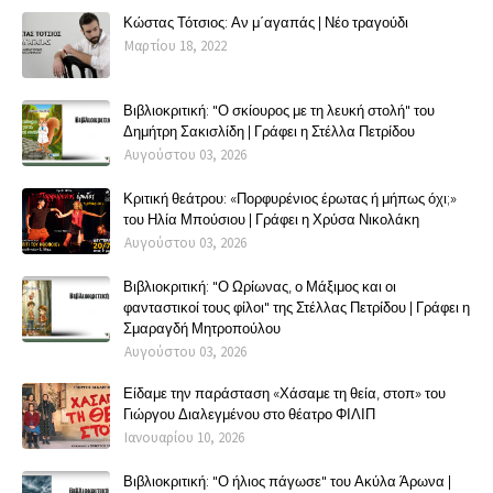
Κώστας Τότσιος: Αν μ΄αγαπάς | Νέο τραγούδι
Μαρτίου 18, 2022
Βιβλιοκριτική: "Ο σκίουρος με τη λευκή στολή" του
Δημήτρη Σακισλίδη | Γράφει η Στέλλα Πετρίδου
Αυγούστου 03, 2026
Κριτική θεάτρου: «Πορφυρένιος έρωτας ή μήπως όχι;»
του Ηλία Μπούσιου | Γράφει η Χρύσα Νικολάκη
Αυγούστου 03, 2026
Βιβλιοκριτική: "Ο Ωρίωνας, ο Μάξιμος και οι
φανταστικοί τους φίλοι" της Στέλλας Πετρίδου | Γράφει η
Σμαραγδή Μητροπούλου
Αυγούστου 03, 2026
Είδαμε την παράσταση «Χάσαμε τη θεία, στοπ» του
Γιώργου Διαλεγμένου στο θέατρο ΦΙΛΙΠ
Ιανουαρίου 10, 2026
Βιβλιοκριτική: "Ο ήλιος πάγωσε" του Ακύλα Άρωνα |