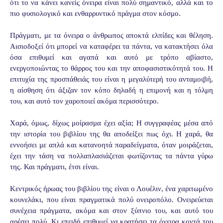
ότι το να κάνει κανείς όνειρα είναι πολύ σημαντικό, αλλά και το
πιο φυσιολογικό και ενθαρρυντικό πράγμα στον κόσμο.
Πράγματι, με τα όνειρα ο άνθρωπος αποκτά ελπίδες και θέληση.
Αισιοδοξεί ότι μπορεί να καταφέρει τα πάντα, να κατακτήσει όλα
όσα επιθυμεί και αγαπά και αυτό με τρόπο αβίαστο,
ενεργοποιώντας το θάρρος του και την αποφασιστικότητά του. Η
επιτυχία της προσπάθειάς του είναι η μεγαλύτερή του ανταμοιβή,
η αίσθηση ότι άξιζαν τον κόπο δηλαδή η επιμονή και η τόλμη
του, και αυτό τον χαροποιεί ακόμα περισσότερο.
Χαρά, όμως, δίχως μοίρασμα έχει αξία; Η συγγραφέας μέσα από
την ιστορία του βιβλίου της θα αποδείξει πως όχι. Η χαρά, θα
εννοήσει με απλά και κατανοητά παραδείγματα, όταν μοιράζεται,
έχει την τάση να πολλαπλασιάζεται φωτίζοντας τα πάντα γύρω
της. Και πράγματι, έτσι είναι.
Κεντρικός ήρωας του βιβλίου της είναι ο Λουέλιν, ένα χαριτωμένο
κουνελάκι, που είναι πραγματικά πολύ ονειροπόλο. Ονειρεύεται
συνέχεια πράγματα, ακόμα και στον ξύπνιο του, και αυτό του
αρέσει πολύ. Κι επειδή επιθυμεί να κρατήσει τα όνειρα κοντά του