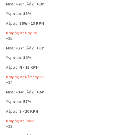
Μεγ.:
+
26
Ελάχ.:
+
10
°
°
Υγρασία:
36%
Αέρας:
SSW - 13 KPH
Καιρός σε Παρίσι
+
25
Μεγ.:
+
27
Ελάχ.:
+
12
°
°
Υγρασία:
34%
Αέρας:
N - 13 KPH
Καιρός σε Νέα Υόρκη
+
34
Μεγ.:
+
34
Ελάχ.:
+
24
°
°
Υγρασία:
57%
Αέρας:
S - 20 KPH
Καιρός σε Τόκιο
+
33