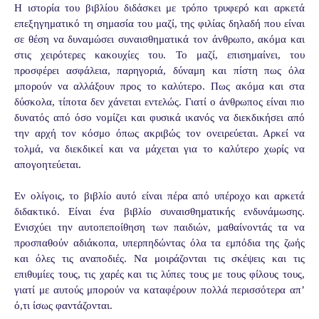
Η ιστορία του βιβλίου διδάσκει με τρόπο τρυφερό και αρκετά
επεξηγηματικό τη σημασία του μαζί, της φιλίας δηλαδή που είναι
σε θέση να δυναμώσει συναισθηματικά τον άνθρωπο, ακόμα και
στις χειρότερες κακουχίες του. Το μαζί, επισημαίνει, του
προσφέρει ασφάλεια, παρηγοριά, δύναμη και πίστη πως όλα
μπορούν να αλλάξουν προς το καλύτερο. Πως ακόμα και στα
δύσκολα, τίποτα δεν χάνεται εντελώς. Γιατί ο άνθρωπος είναι πιο
δυνατός από όσο νομίζει και φυσικά ικανός να διεκδικήσει από
την αρχή τον κόσμο όπως ακριβώς τον ονειρεύεται. Αρκεί να
τολμά, να διεκδικεί και να μάχεται για το καλύτερο χωρίς να
απογοητεύεται.
Εν ολίγοις, το βιβλίο αυτό είναι πέρα από υπέροχο και αρκετά
διδακτικό. Είναι ένα βιβλίο συναισθηματικής ενδυνάμωσης.
Ενισχύει την αυτοπεποίθηση των παιδιών, μαθαίνοντάς τα να
προσπαθούν αδιάκοπα, υπερπηδώντας όλα τα εμπόδια της ζωής
και όλες τις αναποδιές. Να μοιράζονται τις σκέψεις και τις
επιθυμίες τους, τις χαρές και τις λύπες τους με τους φίλους τους,
γιατί με αυτούς μπορούν να καταφέρουν πολλά περισσότερα απ’
ό,τι ίσως φαντάζονται.