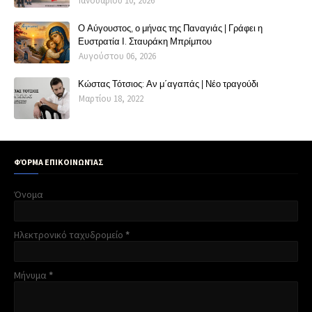
Ιανουαρίου 10, 2026
Ο Αύγουστος, ο μήνας της Παναγιάς | Γράφει η
Ευστρατία Ι. Σταυράκη Μπρίμπου
Αυγούστου 06, 2026
Κώστας Τότσιος: Αν μ΄αγαπάς | Νέο τραγούδι
Μαρτίου 18, 2022
ΦΌΡΜΑ ΕΠΙΚΟΙΝΩΝΊΑΣ
Όνομα
Ηλεκτρονικό ταχυδρομείο
*
Μήνυμα
*