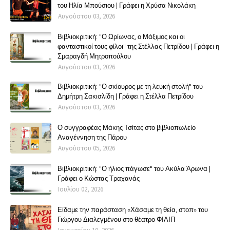
του Ηλία Μπούσιου | Γράφει η Χρύσα Νικολάκη
Αυγούστου 03, 2026
Βιβλιοκριτική: "Ο Ωρίωνας, ο Μάξιμος και οι
φανταστικοί τους φίλοι" της Στέλλας Πετρίδου | Γράφει η
Σμαραγδή Μητροπούλου
Αυγούστου 03, 2026
Βιβλιοκριτική: "Ο σκίουρος με τη λευκή στολή" του
Δημήτρη Σακισλίδη | Γράφει η Στέλλα Πετρίδου
Αυγούστου 03, 2026
Ο συγγραφέας Μάκης Τσίτας στο βιβλιοπωλείο
Αναγέννηση της Πάρου
Αυγούστου 05, 2026
Βιβλιοκριτική: "Ο ήλιος πάγωσε" του Ακύλα Άρωνα |
Γράφει ο Κώστας Τραχανάς
Ιουλίου 02, 2026
Είδαμε την παράσταση «Χάσαμε τη θεία, στοπ» του
Γιώργου Διαλεγμένου στο θέατρο ΦΙΛΙΠ