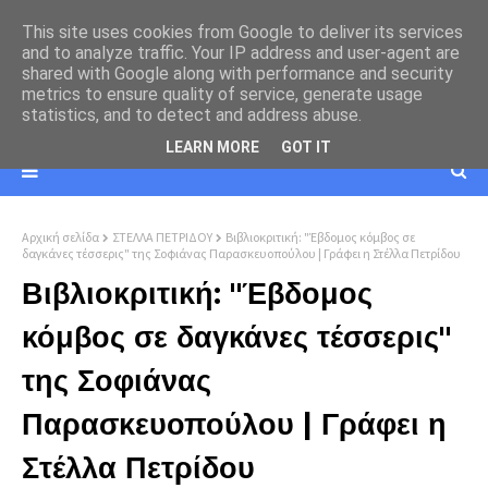
This site uses cookies from Google to deliver its services
and to analyze traffic. Your IP address and user-agent are
shared with Google along with performance and security
metrics to ensure quality of service, generate usage
statistics, and to detect and address abuse.
LEARN MORE
GOT IT
Αρχική σελίδα
ΣΤΕΛΛΑ ΠΕΤΡΙΔΟΥ
Βιβλιοκριτική: "Έβδομος κόμβος σε
δαγκάνες τέσσερις" της Σοφιάνας Παρασκευοπούλου | Γράφει η Στέλλα Πετρίδου
Βιβλιοκριτική: "Έβδομος
κόμβος σε δαγκάνες τέσσερις"
της Σοφιάνας
Παρασκευοπούλου | Γράφει η
Στέλλα Πετρίδου