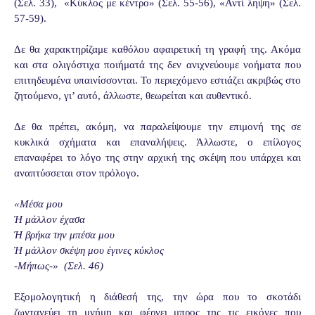
(Σελ. 33),
«Κύκλος με κέντρο» (Σελ. 55-56), «Αντί ληψη» (Σελ.
57-59).
Δε θα χαρακτηρίζαμε καθόλου αφαιρετική τη γραφή της. Ακόμα
και στα ολιγόστιχα ποιήματά της δεν ανιχνεύουμε νοήματα που
επιτηδευμένα υπαινίσσονται. Το περιεχόμενο εστιάζει ακριβώς στο
ζητούμενο, γι’ αυτό, άλλωστε, θεωρείται και αυθεντικό.
Δε θα πρέπει, ακόμη, να παραλείψουμε την επιμονή της σε
κυκλικά σχήματα και επαναλήψεις. Άλλωστε, ο επίλογος
επαναφέρει το λόγο της στην αρχική της σκέψη που υπάρχει και
αναπτύσσεται στον πρόλογο.
«Μέσα μου
Ή μάλλον έχασα
Ή βρήκα την μπέσα μου
Ή μάλλον σκέψη μου έγινες κύκλος
-Μήπως-»
(Σελ. 46)
Εξομολογητική η διάθεσή της, την ώρα που το σκοτάδι
ζωντανεύει τη μνήμη και φέρνει μπρος της τις εικόνες που