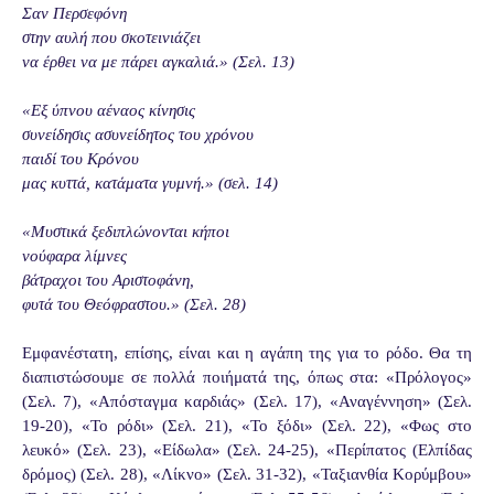
Σαν Περσεφόνη
στην αυλή που σκοτεινιάζει
να έρθει να με πάρει αγκαλιά.» (Σελ. 13)
«Εξ ύπνου αέναος κίνησις
συνείδησις ασυνείδητος του χρόνου
παιδί του Κρόνου
μας κυττά, κατάματα γυμνή.» (σελ. 14)
«Μυστικά ξεδιπλώνονται κήποι
νούφαρα λίμνες
βάτραχοι του Αριστοφάνη,
φυτά του Θεόφραστου.» (Σελ. 28)
Εμφανέστατη, επίσης, είναι και η αγάπη της για το ρόδο. Θα τη
διαπιστώσουμε σε πολλά ποιήματά της, όπως στα: «Πρόλογος»
(Σελ. 7), «Απόσταγμα καρδιάς» (Σελ. 17), «Αναγέννηση» (Σελ.
19-20), «Το ρόδι» (Σελ. 21), «Το ξόδι» (Σελ. 22), «Φως στο
λευκό» (Σελ. 23), «Είδωλα» (Σελ. 24-25), «Περίπατος (Ελπίδας
δρόμος) (Σελ. 28), «Λίκνο» (Σελ. 31-32), «Ταξιανθία Κορύμβου»