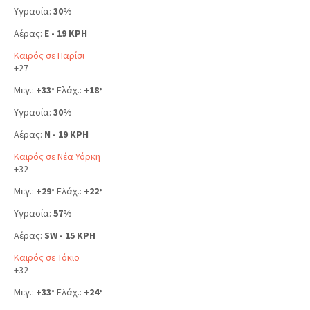
Υγρασία:
30%
Αέρας:
E - 19 KPH
Καιρός σε Παρίσι
+
27
Μεγ.:
+
33
Ελάχ.:
+
18
°
°
Υγρασία:
30%
Αέρας:
N - 19 KPH
Καιρός σε Νέα Υόρκη
+
32
Μεγ.:
+
29
Ελάχ.:
+
22
°
°
Υγρασία:
57%
Αέρας:
SW - 15 KPH
Καιρός σε Τόκιο
+
32
Μεγ.:
+
33
Ελάχ.:
+
24
°
°