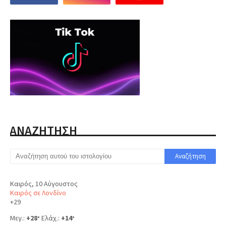
ΑΝΑΖΗΤΗΣΗ
Καιρός, 10 Αύγουστος
Καιρός σε Λονδίνο
+
29
Μεγ.:
+
28
Ελάχ.:
+
14
°
°