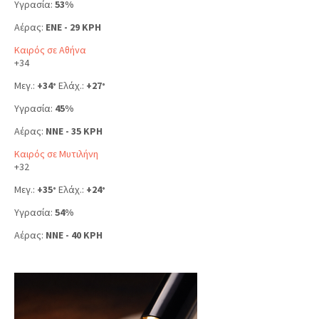
Υγρασία:
53%
Αέρας:
ENE - 29 KPH
Καιρός σε Αθήνα
+
34
Μεγ.:
+
34
Ελάχ.:
+
27
°
°
Υγρασία:
45%
Αέρας:
NNE - 35 KPH
Καιρός σε Μυτιλήνη
+
32
Μεγ.:
+
35
Ελάχ.:
+
24
°
°
Υγρασία:
54%
Αέρας:
NNE - 40 KPH