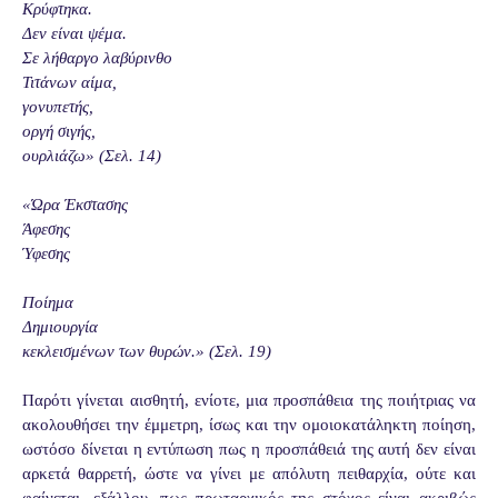
Κρύφτηκα.
Δεν είναι ψέμα.
Σε λήθαργο λαβύρινθο
Τιτάνων αίμα,
γονυπετής,
οργή σιγής,
ουρλιάζω» (Σελ. 14)
«Ώρα Έκστασης
Άφεσης
Ύφεσης
Ποίημα
Δημιουργία
κεκλεισμένων των θυρών.» (Σελ. 19)
Παρότι γίνεται αισθητή, ενίοτε, μια προσπάθεια της ποιήτριας να
ακολουθήσει την έμμετρη, ίσως και την ομοιοκατάληκτη ποίηση,
ωστόσο δίνεται η εντύπωση πως η προσπάθειά της αυτή δεν είναι
αρκετά θαρρετή, ώστε να γίνει με απόλυτη πειθαρχία, ούτε και
φαίνεται, εξάλλου, πως πρωταρχικός της στόχος είναι ακριβώς