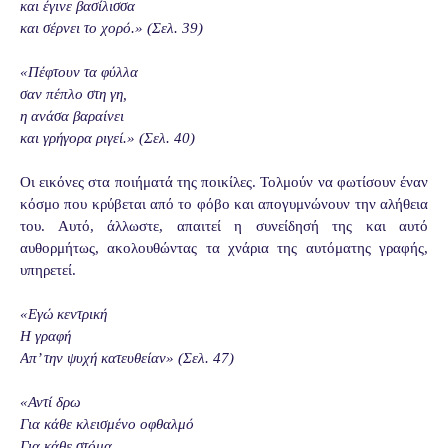
και έγινε βασίλισσα
και σέρνει το χορό.» (Σελ. 39)
«Πέφτουν τα φύλλα
σαν πέπλο στη γη,
η ανάσα βαραίνει
και γρήγορα ριγεί.» (Σελ. 40)
Οι εικόνες στα ποιήματά της ποικίλες. Τολμούν να φωτίσουν έναν
κόσμο που κρύβεται από το φόβο και απογυμνώνουν την αλήθεια
του. Αυτό, άλλωστε, απαιτεί η συνείδησή της και αυτό
αυθορμήτως, ακολουθώντας τα χνάρια της αυτόματης γραφής,
υπηρετεί.
«Εγώ κεντρική
Η γραφή
Απ’ την ψυχή κατευθείαν» (Σελ. 47)
«Αντί δρω
Για κάθε κλεισμένο οφθαλμό
Για κάθε στόμα