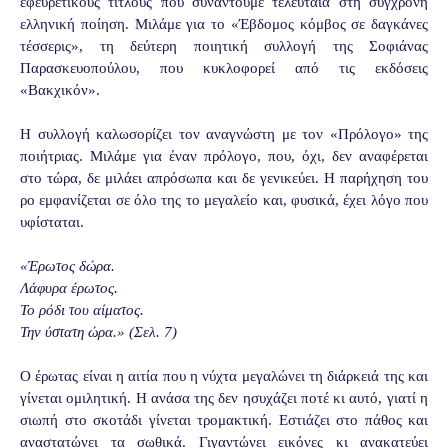
εφευρετικούς τίτλους που συναντούμε τελευταία στη σύγχρονη
ελληνική ποίηση. Μιλάμε για το «Έβδομος κόμβος σε δαγκάνες
τέσσερις», τη δεύτερη ποιητική συλλογή της Σοφιάνας
Παρασκευοπούλου, που κυκλοφορεί από τις εκδόσεις
«Βακχικόν».
Η συλλογή καλωσορίζει τον αναγνώστη με τον «Πρόλογο» της
ποιήτριας. Μιλάμε για έναν πρόλογο, που, όχι, δεν αναφέρεται
στο τώρα, δε μιλάει απρόσωπα και δε γενικεύει. Η παρήχηση του
ρο εμφανίζεται σε όλο της το μεγαλείο και, φυσικά, έχει λόγο που
υφίσταται.
«Έρωτος δώρα.
Λάφυρα έρωτος.
Το ρόδι του αίματος.
Την ύστατη ώρα.» (Σελ. 7)
Ο έρωτας είναι η αιτία που η νύχτα μεγαλώνει τη διάρκειά της και
γίνεται ομιλητική. Η ανάσα της δεν ησυχάζει ποτέ κι αυτό, γιατί η
σιωπή στο σκοτάδι γίνεται τρομακτική. Εστιάζει στο πάθος και
αναστατώνει τα σωθικά. Γιγαντώνει εικόνες κι ανακατεύει