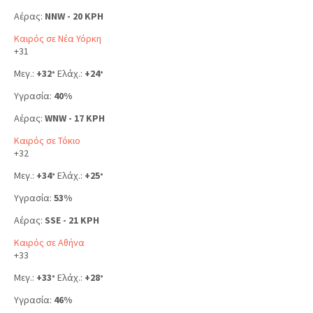
Αέρας:
NNW - 20 KPH
Καιρός σε Νέα Υόρκη
+
31
Μεγ.:
+
32
Ελάχ.:
+
24
°
°
Υγρασία:
40%
Αέρας:
WNW - 17 KPH
Καιρός σε Τόκιο
+
32
Μεγ.:
+
34
Ελάχ.:
+
25
°
°
Υγρασία:
53%
Αέρας:
SSE - 21 KPH
Καιρός σε Αθήνα
+
33
Μεγ.:
+
33
Ελάχ.:
+
28
°
°
Υγρασία:
46%