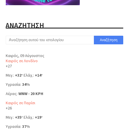
ΑΝΑΖΗΤΗΣΗ
Καιρός, 09 Αύγουστος
Καιρός σε Λονδίνο
+
27
Μεγ.:
+
32
Ελάχ.:
+
14
°
°
Υγρασία:
34%
Αέρας:
WNW - 20 KPH
Καιρός σε Παρίσι
+
26
Μεγ.:
+
35
Ελάχ.:
+
19
°
°
Υγρασία:
37%