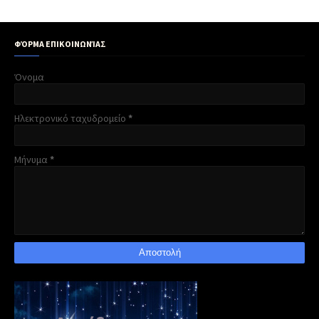
ΦΌΡΜΑ ΕΠΙΚΟΙΝΩΝΊΑΣ
Όνομα
Ηλεκτρονικό ταχυδρομείο
*
Μήνυμα
*