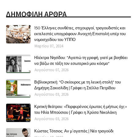
ΔΗΜΟΦΙΛΗ ΑΡΘΡΑ
150 Έλληνες συνθέτες, στιχουργοί, τραγουδιστές και
εκτελεστές υπογράφουν Ανοιχτή Επιστολή υπέρ του
νομοσχεδίου του ΥΠΠΟ
Μαρτίου 07, 2024
Ηλέκτρα Νησίδου: "Αγαπώ τη γραφή, γιατί με βοηθάει
να βάζω σε τάξη τον εσωτερικό μου κόσμο"
Αυγούστου 07, 2026
Βιβλιοκριτική: "Ο σκίουρος με τη λευκή στολή" του
Δημήτρη Σακισλίδη | Γράφει η Στέλλα Πετρίδου
Αυγούστου 03, 2026
Κριτική θεάτρου: «Πορφυρένιος έρωτας ή μήπως όχι;»
του Ηλία Μπούσιου | Γράφει η Χρύσα Νικολάκη
Αυγούστου 03, 2026
Κώστας Τότσιος: Αν μ΄αγαπάς | Νέο τραγούδι