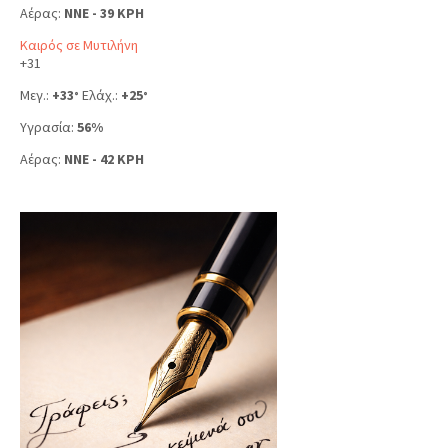
Αέρας:
NNE - 39 KPH
Καιρός σε Μυτιλήνη
+
31
Μεγ.:
+
33
Ελάχ.:
+
25
°
°
Υγρασία:
56%
Αέρας:
NNE - 42 KPH