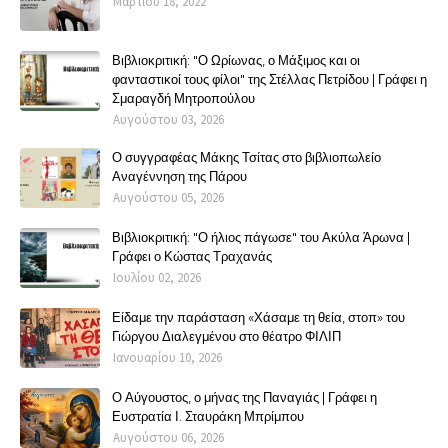
Μαρτίου 18, 2022
Βιβλιοκριτική: "Ο Ωρίωνας, ο Μάξιμος και οι
φανταστικοί τους φίλοι" της Στέλλας Πετρίδου | Γράφει η
Σμαραγδή Μητροπούλου
Αυγούστου 03, 2026
Ο συγγραφέας Μάκης Τσίτας στο βιβλιοπωλείο
Αναγέννηση της Πάρου
Αυγούστου 05, 2026
Βιβλιοκριτική: "Ο ήλιος πάγωσε" του Ακύλα Άρωνα |
Γράφει ο Κώστας Τραχανάς
Ιουλίου 02, 2026
Είδαμε την παράσταση «Χάσαμε τη θεία, στοπ» του
Γιώργου Διαλεγμένου στο θέατρο ΦΙΛΙΠ
Ιανουαρίου 10, 2026
Ο Αύγουστος, ο μήνας της Παναγιάς | Γράφει η
Ευστρατία Ι. Σταυράκη Μπρίμπου
Αυγούστου 06, 2026