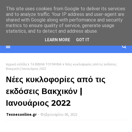
This site uses cookies from Google to deliver its services
and to analyze traffic. Your IP address and user-agent are
shared with Google along with performance and security
metrics to ensure quality of service, generate usage
statistics, and to detect and address abuse.
LEARN MORE
GOT IT
Αρχική σελίδα
ΤΑ ΒΙΒΛΙΑ ΤΟΥ ΜΗΝΑ
Νέες κυκλοφορίες από τις εκδόσεις
Βακχικόν | Ιανουάριος 2022
Νέες κυκλοφορίες από τις
εκδόσεις Βακχικόν |
Ιανουάριος 2022
Texnesοnline.gr
Φεβρουαρίου 06, 2022