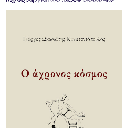
Ο άχρονος κόσμος
του Γιώργου Ωκωναΐτη Κωνσταντόπουλου.