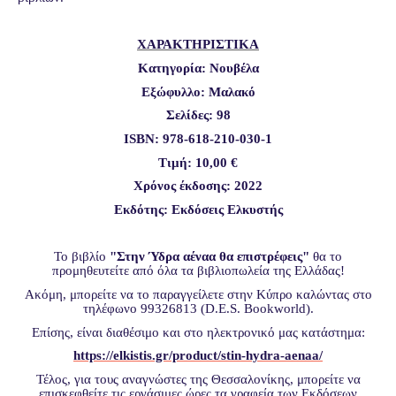
ΧΑΡΑΚΤΗΡΙΣΤΙΚΑ
Κατηγορία: Νουβέλα
Εξώφυλλο: Μαλακό
Σελίδες: 98
ISBN: 978-618-210-030-1
Τιμή:
10,00 €
Χρόνος έκδοσης: 2022
Εκδότης: Εκδόσεις Ελκυστής
Το βιβλίο
"Στην Ύδρα αέναα θα επιστρέφεις"
θα το
προμηθευτείτε από όλα τα βιβλιοπωλεία της Ελλάδας!
Ακόμη, μπορείτε να το παραγγείλετε στην Κύπρο καλώντας στο
τηλέφωνο 99326813 (D.E.S. Bookworld).
Επίσης, είναι διαθέσιμο και στο ηλεκτρονικό μας κατάστημα:
https://elkistis.gr/product/
stin-hydra-aenaa/
Τέλος, για τους αναγνώστες της Θεσσαλονίκης, μπορείτε να
επισκεφθείτε τις εργάσιμες ώρες τα γραφεία των Εκδόσεων