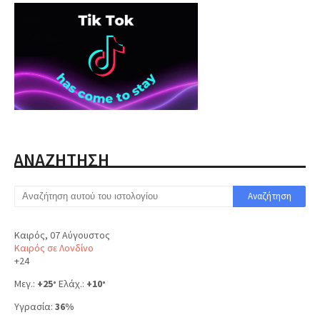
ΑΝΑΖΗΤΗΣΗ
Καιρός, 07 Αύγουστος
Καιρός σε Λονδίνο
+
24
Μεγ.:
+
25
Ελάχ.:
+
10
°
°
Υγρασία:
36%