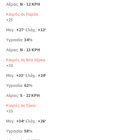
Αέρας:
N - 12 KPH
Καιρός σε Παρίσι
+
25
Μεγ.:
+
27
Ελάχ.:
+
12
°
°
Υγρασία:
34%
Αέρας:
N - 13 KPH
Καιρός σε Νέα Υόρκη
+
33
Μεγ.:
+
33
Ελάχ.:
+
24
°
°
Υγρασία:
62%
Αέρας:
S - 22 KPH
Καιρός σε Τόκιο
+
33
Μεγ.:
+
34
Ελάχ.:
+
26
°
°
Υγρασία:
58%