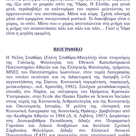
της έξω από το μοιραίο σπίτι της Ύδρας. Η Ελπίδα, μια γενιά
μετά, περιδιαβάζει τα καλντερίμια του νησιού μελετώντας το
αρχιτεκτονικό του αποτύπωμα. Μάνα και κόρη. Σχέση οδυνηρή
μέσα από κρυμμένα οικογενειακά μυστικά. Το διακύβευμα είναι ο
χώρος, το σπίτι. Μόνο που ο χώρος αποτυπώνεται στη μνήμη και
η μνήμη τον ανασυντάσσει πάλι και πάλι και πάλι… Γιατί η Ύδρα
είναι η μεγάλη ερωμένη.
ΒΙΟΓΡΑΦΙΚΟ
Η Νέλλη Σπαθάρη (Ελένη Σπαθάρη-Μπεγλίτη) είναι πτυχιούχος
της Γαλλικής Φιλολογίας του Εθνικού Καποδιστριακού
Πανεπιστημίου Αθηνών και της Ελληνικής Φιλολογίας, τμήματος
ΜΝΕΣ του Πανεπιστημίου Ιωαννίνων, στον τομέα Λαογραφίας
του οποίου εκπόνησε και τη διδακτορική της διατριβή («Οι
αγγειοπλάστες της Σίφνου. Κοινωνική συγκρότηση, παραγωγή,
μετακινήσεις», εκδ. Αρσενίδη, 1992). Συνέχισε μεταδιδακτορικές
σπουδές στο Παρίσι, ως υπότροφος του Ιδρύματος Κρατικών
Υποτροφιών, στην Ecole des Hautes Etudes en Sciences Sociales
στους τομείς της Κοινωνικής Ανθρωπολογίας και της Κοινωνικής
και Οικονομικής Ιστορίας. Η μελέτη της «Ιστορική και
Κοινωνική Λαογραφία της Ανατολικής Θράκης» βραβεύτηκε από
την Ακαδημία Αθηνών το 1994 (Α. Α. Λιβάνη, 1997). Διορίστηκε
στη Δευτεροβάθμια Εκπαίδευση, δίδαξε στο Πειραματικό
Γυμνάσιο και Λύκειο Αναβρύτων και διετέλεσε Σχολική
Σύμβουλος Φιλολόγων. Δίδαξε στο Ελληνικό Ανοικτό
Πανεπιστήμιο (ΕΑΠ) και συμμετείχε στην επιστημονική ομάδα