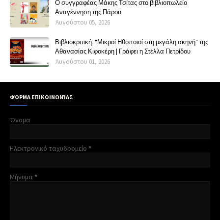
Ο συγγραφέας Μάκης Τσίτας στο βιβλιοπωλείο
Αναγέννηση της Πάρου
Αυγούστου 05, 2026
Βιβλιοκριτική: "Μικροί Ηθοποιοί στη μεγάλη σκηνή" της
Αθανασίας Κιφοκέρη | Γράφει η Στέλλα Πετρίδου
Αυγούστου 01, 2026
ΦΌΡΜΑ ΕΠΙΚΟΙΝΩΝΊΑΣ
Όνομα
Ηλεκτρονικό ταχυδρομείο
*
Μήνυμα
*