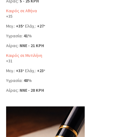
Αέρας:
S - 25 KPH
Καιρός σε Αθήνα
+
35
Μεγ.:
+
35
Ελάχ.:
+
27
°
°
Υγρασία:
41%
Αέρας:
NNE - 21 KPH
Καιρός σε Μυτιλήνη
+
31
Μεγ.:
+
33
Ελάχ.:
+
23
°
°
Υγρασία:
48%
Αέρας:
NNE - 28 KPH