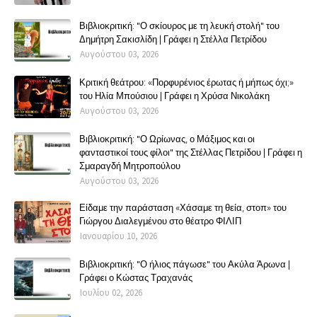
Βιβλιοκριτική: "Ο σκίουρος με τη λευκή στολή" του
Δημήτρη Σακισλίδη | Γράφει η Στέλλα Πετρίδου
Αυγούστου 03, 2026
Κριτική θεάτρου: «Πορφυρένιος έρωτας ή μήπως όχι;»
του Ηλία Μπούσιου | Γράφει η Χρύσα Νικολάκη
Αυγούστου 03, 2026
Βιβλιοκριτική: "Ο Ωρίωνας, ο Μάξιμος και οι
φανταστικοί τους φίλοι" της Στέλλας Πετρίδου | Γράφει η
Σμαραγδή Μητροπούλου
Αυγούστου 03, 2026
Είδαμε την παράσταση «Χάσαμε τη θεία, στοπ» του
Γιώργου Διαλεγμένου στο θέατρο ΦΙΛΙΠ
Ιανουαρίου 10, 2026
Βιβλιοκριτική: "Ο ήλιος πάγωσε" του Ακύλα Άρωνα |
Γράφει ο Κώστας Τραχανάς
Ιουλίου 02, 2026