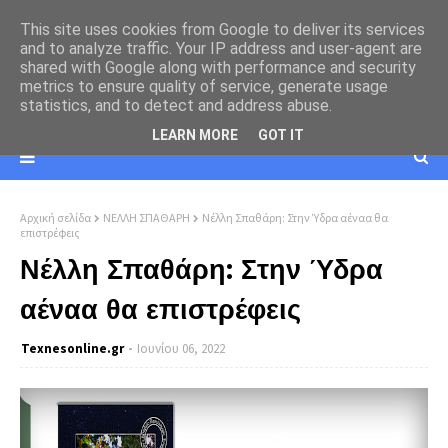
This site uses cookies from Google to deliver its services
and to analyze traffic. Your IP address and user-agent are
shared with Google along with performance and security
metrics to ensure quality of service, generate usage
statistics, and to detect and address abuse.
LEARN MORE
GOT IT
Αρχική σελίδα
ΝΕΛΛΗ ΣΠΑΘΑΡΗ
Νέλλη Σπαθάρη: Στην Ύδρα αέναα θα
επιστρέφεις
Νέλλη Σπαθάρη: Στην Ύδρα
αέναα θα επιστρέφεις
Texnesοnline.gr
Ιουνίου 06, 2022