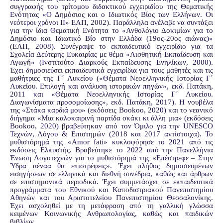
συγγραφής του τρίτομου διδακτικού εγχειριδίου της Θεματικής
Ενότητας «Ο Δημόσιος και ο Ιδιωτικός Βίος των Ελλήνων. Οι
νεότεροι χρόνοι ΙΙ» ΕΑΠ, 2002). Παράλληλα ανέλαβε να συντάξει
για την ίδια Θεματική Ενότητα το «Ανθολόγιο Δοκιμίων για το
Δημόσιο και Ιδιωτικό Βίο στην Ελλάδα (19ος-20ος αιώνας)»
(ΕΑΠ, 2008). Συνέγραψε το εκπαιδευτικό εγχειρίδιο για τα
Σχολεία Δεύτερης Ευκαιρίας με θέμα «Αισθητική Εκπαίδευση και
Αγωγή» (Ινστιτούτο Διαρκούς Εκπαίδευσης Ενηλίκων, 2000).
Έχει δημοσιεύσει εκπαιδευτικά εγχειρίδια για τους μαθητές και τις
μαθήτριες της Γ΄ Λυκείου («Θέματα Νεοελληνικής Ιστορίας Γ΄
Λυκείου. Επιλογή και ανάλυση ιστορικών πηγών», εκδ. Πατάκη,
2011 και «Θέματα Νεοελληνικής Ιστορίας Γ΄ Λυκείου.
Διαγωνίσματα προσομοίωσης», εκδ. Πατάκη, 2017). Η νουβέλα
της «Στάκα καρδιά μου» (εκδόσεις Bookoo, 2020) και το νεανικό
διήγημα «Μια καλοκαιρινή παρτίδα σκάκι κι άλλη μια» (εκδόσεις
Bookoo, 2020) βραβεύτηκαν από τον Όμιλο για την UNESCO
Τεχνών, Λόγου & Επιστημών (2018 και 2017 αντίστοιχα). Το
μυθιστόρημά της «Amor fati» κυκλοφόρησε το 2021 από τις
εκδόσεις Ελκυστής. Βραβεύτηκε το 2022 από την Πανελλήνια
Ένωση Λογοτεχνών για το μυθιστόρημά της «Επέστρεφε – Στην
Ύδρα αέναα θα επιστρέφεις». Έχει πλήθος δημοσιευμένων
εισηγήσεων σε ελληνικά και διεθνή συνέδρια, καθώς και άρθρων
σε επιστημονικά περιοδικά. Έχει συμμετάσχει σε εκπαιδευτικά
προγράμματα του Εθνικού και Καποδιστριακού Πανεπιστημίου
Αθηνών και του Αριστοτελείου Πανεπιστημίου Θεσσαλονίκης.
Έχει ασχοληθεί με τη μετάφραση από τη γαλλική γλώσσα
κειμένων Κοινωνικής Ανθρωπολογίας, καθώς και παιδικών
βιβλίων.