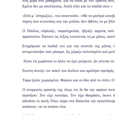
όλη μέρα στα μαθήματα, για να είσαι με τον εραστή σου
Εμένα δεν με υπολόγισες. Αλλά ούτε και τα παιδιά σου; »
«Εσύ μ΄ έσπρωξες», του απαντούσε. «Με τα μούτρα κατεβα
πάρτη σου κοιτούσες και την μπάλα. Δεν ήθελες να με βλ
Ο Παύλος ούρλιαζε, παραληρούσε, έβγαζε αφρούς από 
ηφαιστείου. Έφτυνε τις λέξεις κοιτώντας τη με μίσος, ικαν
Ενημέρωσε τα παιδιά του για την απιστία της μάνας το
αντιμετώπιζαν σαν μίασμα. Ας χώριζε πολιτισμένα και μετ
Άλλο να χωρίσουν κι άλλο να έχει γκόμενο. Δε γίνεται να 
Εκείνη άνοιξε τον ασκό του Αιόλου και αμόλησε σφοδρές θ
Τώρα ζούνε χωρισμένα. Φύγανε και οι δύο από το σπίτι. 
Ο στοργικός εραστής της έλεγε ότι δε θα την αφήσει ποτέ
αγαπήσει .Τον είχε πιστέψει. Τον είχε θαυμάσει, έκανε
αδειάσει κι αυτή. Όλοι τώρα στα δύσκολα την εγκατέλειψα
σπάσουν, να τα σπάσει όλα.