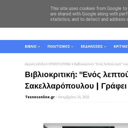
This site uses cookies from Google to d
are shared with Google along with perf
statistics, and to detect and address 
ΑΡΧΙΚΗ
ΣΧΕΤΙΚΑ
ΕΠΙΚΟΙΝΩΝΙΑ
ΒΙΒΛΙΟ
ΠΟΛΙΤΙΣΜΟΣ
ΕΚΔΗΛΩΣΕΙΣ
ΚΡΙΤΙΚΕ
Αρχική σελίδα
ΜΥΘΙΣΤΟΡΗΜΑ
Βιβλιοκριτική: "Ενός λεπτού σιγή" τ
Βιβλιοκριτική: "Ενός λεπτο
Σακελλαρόπουλου | Γράφει
Texnesοnline.gr
Νοεμβρίου 23, 2022