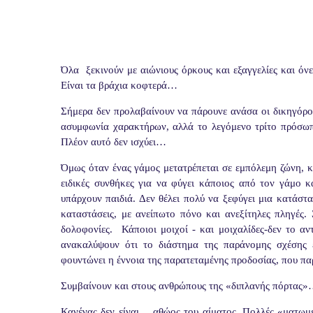
Όλα ξεκινούν με αιώνιους όρκους και εξαγγελίες και όν
Είναι τα βράχια κοφτερά…
Σήμερα δεν προλαβαίνουν να πάρουνε ανάσα οι δικηγόροι 
ασυμφωνία χαρακτήρων, αλλά το λεγόμενο τρίτο πρόσωπ
Πλέον αυτό δεν ισχύει…
Όμως όταν ένας γάμος μετατρέπεται σε εμπόλεμη ζώνη, κά
ειδικές συνθήκες για να φύγει κάποιος από τον γάμο κα
υπάρχουν παιδιά. Δεν θέλει πολύ να ξεφύγει μια κατάστ
καταστάσεις, με ανείπωτο πόνο και ανεξίτηλες πληγές. Ξ
δολοφονίες. Κάποιοι μοιχοί - και μοιχαλίδες-δεν το α
ανακαλύψουν ότι το διάστημα της παράνομης σχέσης εί
φουντώνει η έννοια της παρατεταμένης προδοσίας, που παρ
Συμβαίνουν και στους ανθρώπους της «διπλανής πόρτας
Κανένας δεν είναι… αθώος του αίματος. Πολλές «ματωμέ