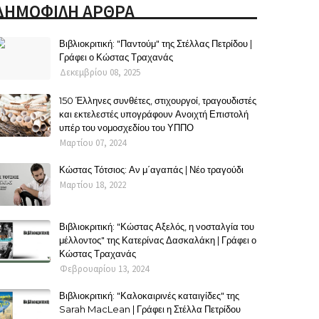
ΔΗΜΟΦΙΛΗ ΑΡΘΡΑ
Βιβλιοκριτική: "Παντούμ" της Στέλλας Πετρίδου |
Γράφει ο Κώστας Τραχανάς
Δεκεμβρίου 08, 2025
150 Έλληνες συνθέτες, στιχουργοί, τραγουδιστές
και εκτελεστές υπογράφουν Ανοιχτή Επιστολή
υπέρ του νομοσχεδίου του ΥΠΠΟ
Μαρτίου 07, 2024
Κώστας Τότσιος: Αν μ΄αγαπάς | Νέο τραγούδι
Μαρτίου 18, 2022
Βιβλιοκριτική: "Κώστας Αξελός, η νοσταλγία του
μέλλοντος" της Κατερίνας Δασκαλάκη | Γράφει ο
Κώστας Τραχανάς
Φεβρουαρίου 13, 2024
Βιβλιοκριτική: "Καλοκαιρινές καταιγίδες" της
Sarah MacLean | Γράφει η Στέλλα Πετρίδου