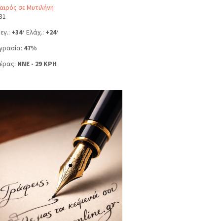
αιρός σε Μυτιλήνη
31
εγ.:
+
34
Ελάχ.:
+
24
°
°
γρασία:
47%
έρας:
NNE - 29 KPH