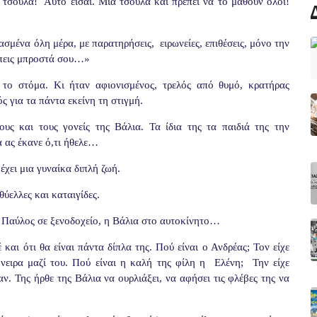
, τσούλα! Αυτό είσαι. Μια τσούλα και πρέπει να το μάθουν όλοι!
σμένα όλη μέρα, με παρατηρήσεις, ειρωνείες, επιθέσεις, μόνο την
έπεις μπροστά σου…»
το στόμα. Κι ήταν αφιονισμένος, τρελός από θυμό, κρατήρας
ός για τα πάντα εκείνη τη στιγμή.
υς και τους γονείς της Βάλια. Τα ίδια της τα παιδιά της την
ά ας έκανε ό,τι ήθελε…
έχει μια γυναίκα διπλή ζωή.
ύελλες και καταιγίδες.
Ο Παύλος σε ξενοδοχείο, η Βάλια στο αυτοκίνητο…
 και ότι θα είναι πάντα δίπλα της. Πού είναι ο Ανδρέας; Τον είχε
 όνειρα μαζί του. Πού είναι η καλή της φίλη η Ελένη; Την είχε
ν. Της ήρθε της Βάλια να ουρλιάξει, να αφήσει τις φλέβες της να