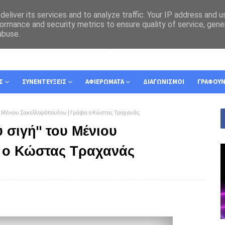
eliver its services and to analyze traffic. Your IP address and 
ormance and security metrics to ensure quality of service, gen
abuse.
Σ
ΣΥΝΕΝΤΕΥΞΕΙΣ
ΑΦΙΕΡΩΜΑΤΑ
ΔΙΑΓΩΝΙΣΜΟΙ
ΓΡΑΦΟΥ
ου Μένιου Σακελλαρόπουλου | Γράφει ο Κώστας Τραχανάς
ύ σιγή" του Μένιου
 ο Κώστας Τραχανάς