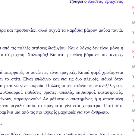
Γράφει ο
Κώστας Τραχανάς
Κ
+
Μ
ειρα και προσδοκίες, αλλά συχνά τα καράβια βάζουν μαύρα πανιά.
Υ
Α
από τις πολλές αιτήσεις διαζυγίου. Και ο λόγος δεν είναι μόνο η
Κ
ο στη σχέση. Χαλασμός! Κάποτε η ευθύνη βάραινε τους άντρες.
+
Μ
ποιες φορές οι συνέπειες είναι τραγικές. Καμιά φορά χρειάζονται
Υ
ι το σπίτι. Είναι επώδυνο και για τις δυο πλευρές, ειδικά όταν
αση και να γίνει ακραία. Πολλές φορές φτάνουμε σε ανεξέλεγκτες
Α
υλοδαρμοί, επιθέσεις βρισιές, απειλές, εκβιασμοί, καταστροφές,
Κ
ντέχουν, παραφρονούν! Αν μάλιστα ο απατημένος ή η απατημένη
+
ναι μεγάλο τόσο τα πράγματα γίνονται χειρότερα. Γιατί τότε
Μ
αμένει μια από τις πιο ισχυρές μαχαιριές για τον άνθρωπο.
Υ
»…
Α
νες» βέρες, όπως και βέβαια και συμβατικοί γάμοι. Κανένας δεν