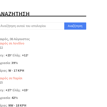
ΑΝΑΖΗΤΗΣΗ
αιρός, 06 Αύγουστος
αιρός σε Λονδίνο
22
εγ.:
+
23
Ελάχ.:
+
12
°
°
γρασία:
39%
έρας:
W - 17 KPH
αιρός σε Παρίσι
25
εγ.:
+
27
Ελάχ.:
+
15
°
°
γρασία:
42%
έρας:
NW - 18 KPH