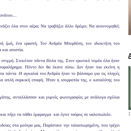
 θανάτου…
ινάξει όλα στον αέρα; Να τραβήξει άλλο δρόμο; Να αυτονομηθεί;
φή ζωή, ένα εραστή. Τον Ανδρέα Μπερδέση, τον ιδιοκτήτη του
 και απιστία.
 στιγμή. Στεκόταν πάντα δίπλα της. Στον ερωτικό τομέα όλα ήταν
παραλήρημα. Πόντο δεν θα έκανε πίσω. Δεν ήταν πια εκείνη η
τα πάντα .Η αγκαλιά του Ανδρέα ήταν το βάλσαμο για τις πληγές
μια απλή σαρκική επαφή. Ήταν η ισορροπία της, ο καταλύτης του
αγάπης, ανταλλάσσαν και γυμνές φωτογραφίες με ανάλογα σχόλια
Σ
και πήγε να πάθει έμφραγμα και έγινε ταύρος σε υαλοπωλείο.
δευες στα μούτρα μας. Παρίστανε την ταλαιπωρημένη, που τρέχει