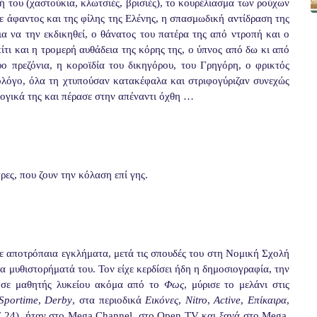
 του (χαστούκια, κλωτσιές, βρισιές), το κουρέλιασμα των ρούχων
νε άφαντος και της φίλης της Ελένης, η σπασμωδική αντίδραση της
α να την εκδικηθεί, ο θάνατος του πατέρα της από ντροπή και ο
ίτι και η τρομερή αυθάδεια της κόρης της, ο ύπνος από δω κι από
ο πρεζόνια, η κοροϊδία του δικηγόρου, του Γρηγόρη, ο φρικτός
λόγο, όλα τη χτυπούσαν κατακέφαλα και στριφογύριζαν συνεχώς
λογικά της και πέρασε στην απέναντι όχθη …
ρες, που ζουν την κόλαση επί γης.
 αποτρόπαια εγκλήματα, μετά τις σπουδές του στη Νομική Σχολή
 μυθιστορήματά του. Τον είχε κερδίσει ήδη η δημοσιογραφία, την
νησε μαθητής λυκείου ακόμα από το
Φως
, μύρισε το μελάνι στις
Sportime
,
Derby
, στα περιοδικά
Εικόνες
,
Nitro
,
Active
,
Επίκαιρα
,
T
24), ήταν στο
Mega
Channel
, στο
Open
TV
και ξανά στο
Mega
.