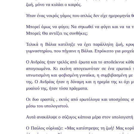
ζωή, μόνο να κυλάει ο καιρός.
Ήταν ένας νεκρός γάμος που απλώς δεν είχε ημερομηνία
Μπορεί όμως να φύγει; Να σηκωθεί να φύγει και να τα τ
Μπορεί; Θα αντέξει τις συνθήκες;
Τελικά η Βάλια κατέληξε να έχει παράλληλη ζωή, κρυ
γυμναστηρίου, που πήγαινε η Βάλια. Επρόκειτο για μοιχεία
Ο Ανδρέας ήταν τρελός από έρωτα και το αποδείκνυε κάθε
απογειωμένα. Κι εκείνη απογειωνόταν σε ένα ερωτικό 
υπνωτισμένη και φοβισμένη γυναίκα, η συμβιβασμένη με 
της. Ο Ανδρέας ήταν η δύναμη και η ηρεμία της κι όχι 
μυαλού της, ήταν τόσα πράγματα.
Οι δυο εραστές , εκτός από ερωτόλογα και υποσχέσεις 
μέσω του υπολογιστού.
Αυτά ανακάλυψε ο σύζυγος κάποια μέρα στον υπολογιστή 
Ο Παύλος ούρλιαζε: «Μας κατέστρεψες τη ζωή! Μας κορόι