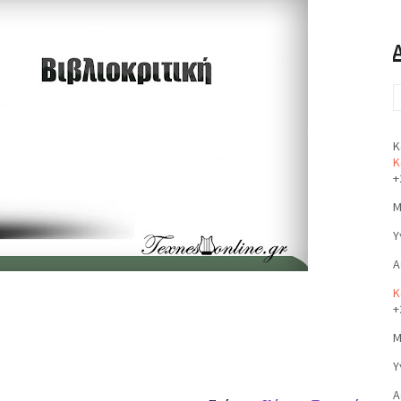
Κ
Κ
+
Μ
Υ
Α
Κ
+
Μ
Υ
Α