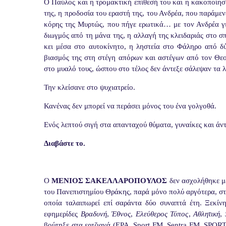
Ο Παύλος και η τρομακτική επίθεσή του και η κακοποίησή
της, η προδοσία του εραστή της, του Ανδρέα, που παράμε
κόρης της Μυρτώς, που πήγε ερωτικά… με τον Ανδρέα γι
διωγμός από τη μάνα της, η αλλαγή της κλειδαριάς στο σπ
κει μέσα στο αυτοκίνητο, η ληστεία στο Φάληρο από δύ
βιασμός της στη στέγη απόρων και αστέγων από τον Θεο
στο μυαλό τους, ώσπου στο τέλος δεν άντεξε σάλεψαν τα 
Την κλείσανε στο ψυχιατρείο.
Κανένας δεν μπορεί να περάσει μόνος του ένα γολγοθά.
Ενός λεπτού σιγή στα απανταχού θύματα, γυναίκες και άντ
Διαβάστε το.
Ο
ΜΕΝΙΟΣ ΣΑΚΕΛΛΑΡΟΠΟΥΛΟΣ
δεν ασχολήθηκε με
του Πανεπιστημίου Θράκης, παρά μόνο πολύ αργότερα, στα
οποία ταλαιπωρεί επί σαράντα δύο συναπτά έτη. Ξεκί
εφημερίδες
Βραδυνή
,
Έθνος
,
Ελεύθερος Τύπος
,
Αθλητική
,
βούτηξε στα ερτζιανά (ΕΡΑ,
Sport
FM
,
Sentra
FM
,
SPOR