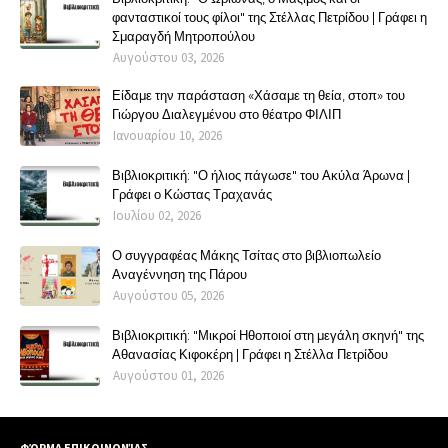
φανταστικοί τους φίλοι" της Στέλλας Πετρίδου | Γράφει η
Σμαραγδή Μητροπούλου
Αυγούστου 03, 2026
Είδαμε την παράσταση «Χάσαμε τη θεία, στοπ» του
Γιώργου Διαλεγμένου στο θέατρο ΦΙΛΙΠ
Ιανουαρίου 10, 2026
Βιβλιοκριτική: "Ο ήλιος πάγωσε" του Ακύλα Άρωνα |
Γράφει ο Κώστας Τραχανάς
Ιουλίου 02, 2026
Ο συγγραφέας Μάκης Τσίτας στο βιβλιοπωλείο
Αναγέννηση της Πάρου
Αυγούστου 05, 2026
Βιβλιοκριτική: "Μικροί Ηθοποιοί στη μεγάλη σκηνή" της
Αθανασίας Κιφοκέρη | Γράφει η Στέλλα Πετρίδου
Αυγούστου 01, 2026
ΦΌΡΜΑ ΕΠΙΚΟΙΝΩΝΊΑΣ