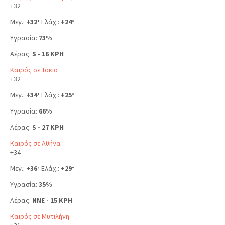
+
32
Μεγ.:
+
32
Ελάχ.:
+
24
°
°
Υγρασία:
73%
Αέρας:
S - 16 KPH
Καιρός σε Τόκιο
+
32
Μεγ.:
+
34
Ελάχ.:
+
25
°
°
Υγρασία:
66%
Αέρας:
S - 27 KPH
Καιρός σε Αθήνα
+
34
Μεγ.:
+
36
Ελάχ.:
+
29
°
°
Υγρασία:
35%
Αέρας:
NNE - 15 KPH
Καιρός σε Μυτιλήνη