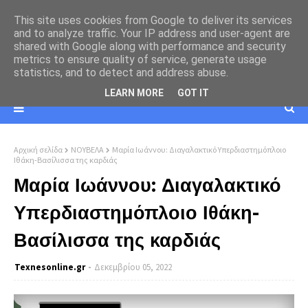
This site uses cookies from Google to deliver its services
and to analyze traffic. Your IP address and user-agent are
shared with Google along with performance and security
metrics to ensure quality of service, generate usage
statistics, and to detect and address abuse.
LEARN MORE
GOT IT
Αρχική σελίδα
ΝΟΥΒΕΛΑ
Μαρία Ιωάννου: Διαγαλακτικό Υπερδιαστημόπλοιο
Ιθάκη-Βασίλισσα της καρδιάς
Μαρία Ιωάννου: Διαγαλακτικό
Υπερδιαστημόπλοιο Ιθάκη-
Βασίλισσα της καρδιάς
Texnesοnline.gr
Δεκεμβρίου 05, 2022