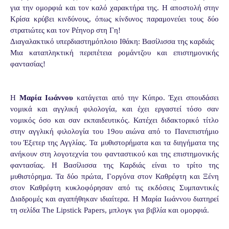
για την ομορφιά και τον καλό χαρακτήρα της. Η αποστολή στην
Κρίσα κρύβει κινδύνους, όπως κίνδυνος παραμονεύει τους δύο
στρατιώτες και τον Ρέηνορ στη Γη!
Διαγαλακτικό υπερδιαστημόπλοιο Ιθάκη: Βασίλισσα της καρδιάς
Μια καταπληκτική περιπέτεια ρομάντζου και επιστημονικής
φαντασίας!
Η
Μαρία Ιωάννου
κατάγεται από την Κύπρο. Έχει σπουδάσει
νομικά και αγγλική φιλολογία, και έχει εργαστεί τόσο σαν
νομικός όσο και σαν εκπαιδευτικός. Κατέχει διδακτορικό τίτλο
στην αγγλική φιλολογία του 19ου αιώνα από το Πανεπιστήμιο
του Έξετερ της Αγγλίας. Τα μυθιστορήματα και τα διηγήματα της
ανήκουν στη λογοτεχνία του φανταστικού και της επιστημονικής
φαντασίας. Η Βασίλισσα της Καρδιάς είναι το τρίτο της
μυθιστόρημα. Τα δύο πρώτα, Γοργόνα στον Καθρέφτη και Ξένη
στον Καθρέφτη κυκλοφόρησαν από τις εκδόσεις Συμπαντικές
Διαδρομές και αγαπήθηκαν ιδιαίτερα. Η Μαρία Ιωάννου διατηρεί
τη σελίδα The Lipstick Papers, μπλογκ για βιβλία και ομορφιά.