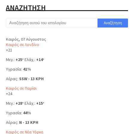
ΑΝΑΖΗΤΗΣΗ
Καιρός, 07 Αύγουστος
Καιρός σε Λονδίνο
+
21
Μεγ.:
+
25
Ελάχ.:
+
14
°
°
Υγρασία:
41%
Αέρας:
SSW - 13 KPH
Καιρός σε Παρίσι
+
24
Μεγ.:
+
28
Ελάχ.:
+
15
°
°
Υγρασία:
44%
Αέρας:
N - 13 KPH
Καιρός σε Νέα Υόρκη