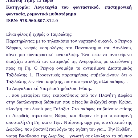
Λιανική Τιμή: 13 ευρώ
Κατηγορία: Λογοτεχνία του φανταστικού, επιστημονική
φαντασία, ρομαντικό μυθιστόρημα
ISBN: 978-960-607-312-0
Είναι φίλος ή εχθρός ο Ταξιδιώτης;
Παρατηρώντας με το τηλεσκόπιο τον νυχτερινό ουρανό, ο Ρέηνορ
Κάρραρ, νεαρός κοσμολόγος στο Πανεπιστήμιο του Λονδίνου,
κάνει μια συνταρακτική ανακάλυψη. Ένα φωτεινό αντικείμενο
διασχίζει σταθερά τον αστερισμό της Ανδρομέδας με κατεύθυνση
προς τη Γη. Ο Ρέηνορ ονομάζει το αντικείμενο Διαστημικός
Ταξιδιώτης 1. Προσεχτικές παρατηρήσεις επιβεβαιώνουν ότι ο
Ταξιδιώτης δεν είναι κομήτης, ούτε αστεροειδής, αλλά σκάφος...
Το Διαγαλακτικό Υπερδιαστημόπλοιο Ιθάκη...
... που μεταφέρει τους εκπροσώπους από τον Πλανήτη Δωρίδα
στην διαπλανητική διάσκεψη που φέτος θα διεξαχθεί στην Κρίσα,
πλανήτη του δικού μας Γαλαξία. Στο σκάφος επιβαίνουν επίσης
οι Δωριδείς στρατιώτες Θάρος και Φαράν σε μια πρωτοφανή
αποστολή στη Γη, και ο Τζων Ντάρναιη, αρχηγός του στρατού της
Δωρίδας, που βασανίζεται λόγω της αγάπη του για... Την Κυβέλη,
νεαρή Βασίλισσα της Δωρίδας... γνωστή σε ολόκληρο το σύμπαν