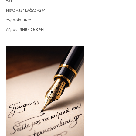
+
31
Μεγ.:
+
33
Ελάχ.:
+
24
°
°
Υγρασία:
47%
Αέρας:
NNE - 29 KPH