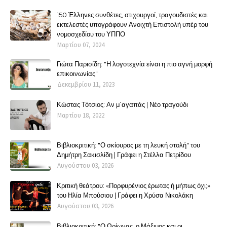
150 Έλληνες συνθέτες, στιχουργοί, τραγουδιστές και
εκτελεστές υπογράφουν Ανοιχτή Επιστολή υπέρ του
νομοσχεδίου του ΥΠΠΟ
Μαρτίου 07, 2024
Γιώτα Παρισίδη: "Η λογοτεχνία είναι η πιο αγνή μορφή
επικοινωνίας"
Δεκεμβρίου 11, 2023
Κώστας Τότσιος: Αν μ΄αγαπάς | Νέο τραγούδι
Μαρτίου 18, 2022
Βιβλιοκριτική: "Ο σκίουρος με τη λευκή στολή" του
Δημήτρη Σακισλίδη | Γράφει η Στέλλα Πετρίδου
Αυγούστου 03, 2026
Κριτική θεάτρου: «Πορφυρένιος έρωτας ή μήπως όχι;»
του Ηλία Μπούσιου | Γράφει η Χρύσα Νικολάκη
Αυγούστου 03, 2026
Βιβλιοκριτική: "Ο Ωρίωνας, ο Μάξιμος και οι