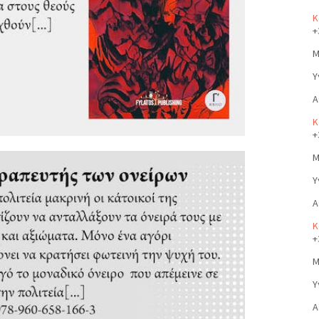
Κ
+
Μ
Υ
Α
Κ
+
Μ
Υ
Α
Κ
+
Μ
Υ
Α