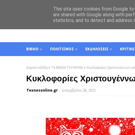
This site uses cookies from Google to d
are shared with Google along with perf
statistics, and to detect and address 
ΑΡΧΙΚΗ
ΣΧΕΤΙΚΑ
ΕΠΙΚΟΙΝΩΝΙΑ
ΒΙΒΛΙΟ
ΠΟΛΙΤΙΣΜΟΣ
ΕΚΔΗΛΩΣΕΙΣ
ΚΡΙΤΙΚΕ
Αρχική σελίδα
ΤΑ ΒΙΒΛΙΑ ΤΟΥ ΜΗΝΑ
Κυκλοφορίες Χριστουγέννων απ
Κυκλοφορίες Χριστουγέννω
Texnesοnline.gr
Δεκεμβρίου 28, 2022