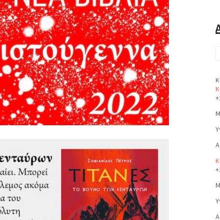
Κ
Κ
+
Μ
Υ
Α
Κ
+
Μ
Υ
Α