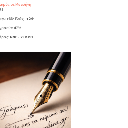
αιρός σε Μυτιλήνη
31
εγ.:
+
33
Ελάχ.:
+
24
°
°
γρασία:
47%
έρας:
NNE - 29 KPH