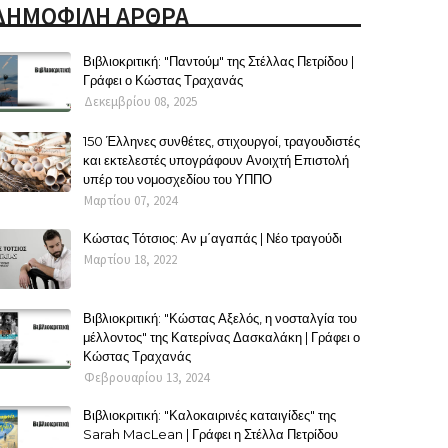
ΔΗΜΟΦΙΛΗ ΑΡΘΡΑ
Βιβλιοκριτική: "Παντούμ" της Στέλλας Πετρίδου |
Γράφει ο Κώστας Τραχανάς
Δεκεμβρίου 08, 2025
150 Έλληνες συνθέτες, στιχουργοί, τραγουδιστές
και εκτελεστές υπογράφουν Ανοιχτή Επιστολή
υπέρ του νομοσχεδίου του ΥΠΠΟ
Μαρτίου 07, 2024
Κώστας Τότσιος: Αν μ΄αγαπάς | Νέο τραγούδι
Μαρτίου 18, 2022
Βιβλιοκριτική: "Κώστας Αξελός, η νοσταλγία του
μέλλοντος" της Κατερίνας Δασκαλάκη | Γράφει ο
Κώστας Τραχανάς
Φεβρουαρίου 13, 2024
Βιβλιοκριτική: "Καλοκαιρινές καταιγίδες" της
Sarah MacLean | Γράφει η Στέλλα Πετρίδου