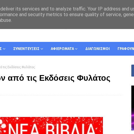
eliver its services and to analyze traffic. Your IP address and 
ormance and security metrics to ensure quality of service, gen
abuse.
Σ
ΣΥΝΕΝΤΕΥΞΕΙΣ
ΑΦΙΕΡΩΜΑΤΑ
ΔΙΑΓΩΝΙΣΜΟΙ
ΓΡΑΦΟΥ
ό τις Εκδόσεις Φυλάτος
ν από τις Εκδόσεις Φυλάτος