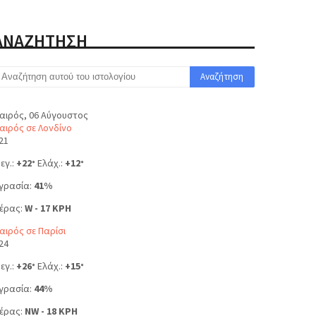
ΑΝΑΖΗΤΗΣΗ
αιρός, 06 Αύγουστος
αιρός σε Λονδίνο
21
εγ.:
+
22
Ελάχ.:
+
12
°
°
γρασία:
41%
έρας:
W - 17 KPH
αιρός σε Παρίσι
24
εγ.:
+
26
Ελάχ.:
+
15
°
°
γρασία:
44%
έρας:
NW - 18 KPH