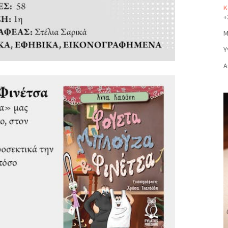
Κ
+
Μ
Υ
Α