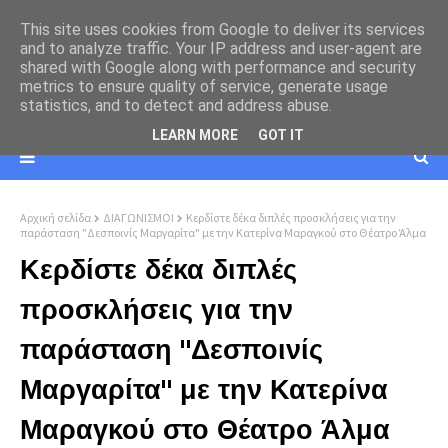
This site uses cookies from Google to deliver its services
and to analyze traffic. Your IP address and user-agent are
shared with Google along with performance and security
metrics to ensure quality of service, generate usage
statistics, and to detect and address abuse.
LEARN MORE
GOT IT
Αρχική σελίδα
ΔΙΑΓΩΝΙΣΜΟΙ
Κερδίστε δέκα διπλές προσκλήσεις για την
παράσταση "Δεσποινίς Μαργαρίτα" με την Κατερίνα Μαραγκού στο Θέατρο Άλμα
Κερδίστε δέκα διπλές
προσκλήσεις για την
παράσταση "Δεσποινίς
Μαργαρίτα" με την Κατερίνα
Μαραγκού στο Θέατρο Άλμα