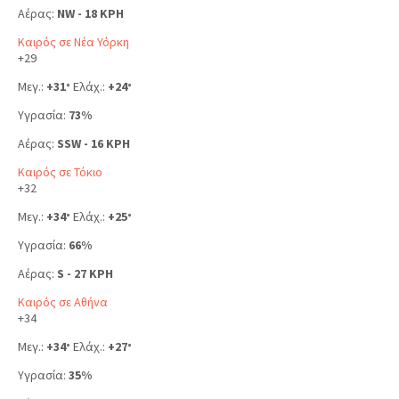
Αέρας:
NW - 18 KPH
Καιρός σε Νέα Υόρκη
+
29
Μεγ.:
+
31
Ελάχ.:
+
24
°
°
Υγρασία:
73%
Αέρας:
SSW - 16 KPH
Καιρός σε Τόκιο
+
32
Μεγ.:
+
34
Ελάχ.:
+
25
°
°
Υγρασία:
66%
Αέρας:
S - 27 KPH
Καιρός σε Αθήνα
+
34
Μεγ.:
+
34
Ελάχ.:
+
27
°
°
Υγρασία:
35%