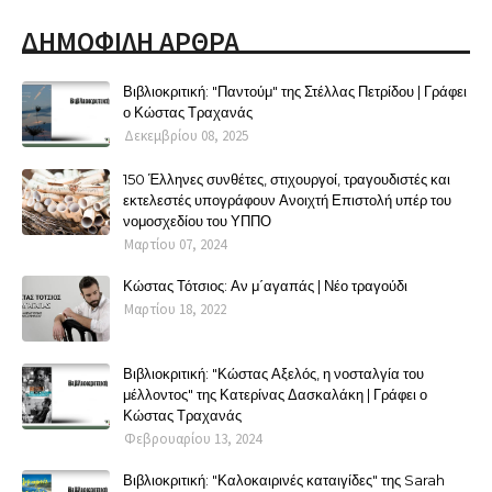
ΔΗΜΟΦΙΛΗ ΑΡΘΡΑ
Βιβλιοκριτική: "Παντούμ" της Στέλλας Πετρίδου | Γράφει
ο Κώστας Τραχανάς
Δεκεμβρίου 08, 2025
150 Έλληνες συνθέτες, στιχουργοί, τραγουδιστές και
εκτελεστές υπογράφουν Ανοιχτή Επιστολή υπέρ του
νομοσχεδίου του ΥΠΠΟ
Μαρτίου 07, 2024
Κώστας Τότσιος: Αν μ΄αγαπάς | Νέο τραγούδι
Μαρτίου 18, 2022
Βιβλιοκριτική: "Κώστας Αξελός, η νοσταλγία του
μέλλοντος" της Κατερίνας Δασκαλάκη | Γράφει ο
Κώστας Τραχανάς
Φεβρουαρίου 13, 2024
Βιβλιοκριτική: "Καλοκαιρινές καταιγίδες" της Sarah