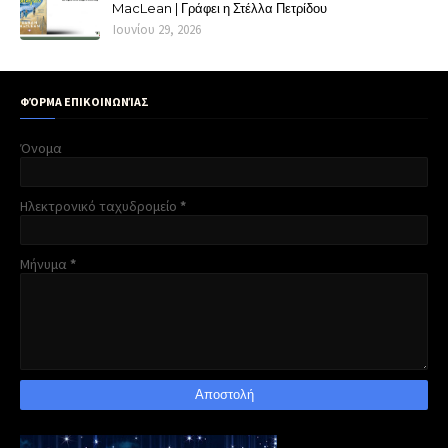
MacLean | Γράφει η Στέλλα Πετρίδου
Ιουνίου 29, 2026
ΦΌΡΜΑ ΕΠΙΚΟΙΝΩΝΊΑΣ
Όνομα
Ηλεκτρονικό ταχυδρομείο
*
Μήνυμα
*