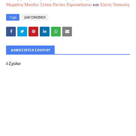
Μωραϊτη
Mantha Tzima
Pavlos Papastefanou
και
Ελενη Τσακαλη
Tags
ΔΙΑΓΩΝΙΣΜΟΙ
ΔΗΜΟΣΊΕΥΣΗ ΣΧΟΛΊΟΥ
0 Σχόλια