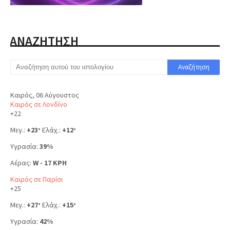
ΑΝΑΖΗΤΗΣΗ
Καιρός, 06 Αύγουστος
Καιρός σε Λονδίνο
+
22
Μεγ.:
+
23
Ελάχ.:
+
12
°
°
Υγρασία:
39%
Αέρας:
W - 17 KPH
Καιρός σε Παρίσι
+
25
Μεγ.:
+
27
Ελάχ.:
+
15
°
°
Υγρασία:
42%