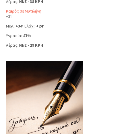
Αέρας:
NNE - 38 KPH
Καιρός σε Μυτιλήνη
+
31
Μεγ.:
+
34
Ελάχ.:
+
24
°
°
Υγρασία:
47%
Αέρας:
NNE - 29 KPH