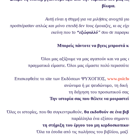
βίωμα.
Αυτή είναι η στιγμή για να μιλήσεις ανοιχτά για 
προσπέρασαν απλώς και μόνο επειδή δεν τους έμοιαζες, κι ας είχες 
εκείνη που το
“εξώφυλλό"
σου σε παραγκώνισ
Μπορείς πάντοτε να βγεις μπροστά και 
Όλοι μας αξίζουμε να μας αγαπούν και να μας απο
πραγματικά είμαστε. Όλοι μας είμαστε πολύ περισσότερα
Επισκεφθείτε το site των Εκδόσεων ΨΥΧΟΓΙΟΣ,
www.psichogio
ανώνυμα ή με ψευδώνυμο, τη δική σας
τη διήγηση του προσωπικού σας βι
Την ιστορία σας που θέλετε να μοιραστείτε 
Όλες οι ιστορίες, που θα συγκεντρωθούν,
θα εκδοθούν σε ένα βιβλί
παράλληλα ένα εξίσου σημαντικό
τη στήριξη του έργου του μη κερδοσκοπικού 
Όλα τα έσοδα από τις πωλήσεις του βιβλίου, μαζί μ