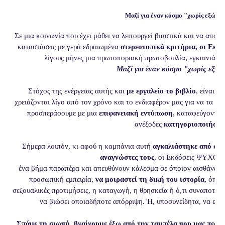
Μαζί για έναν κόσμο "χωρίς εξώφυ
Σε μια κοινωνία που έχει μάθει να λειτουργεί βιαστικά και να αποδέ
καταστάσεις με γερά εδραιωμένα
στερεοτυπικά κριτήρια, οι Ε
λίγους μήνες μια πρωτοποριακή πρωτοβουλία, εγκαινιάζο
Μαζί για έναν κόσμο "χωρίς εξώ
Στόχος της ενέργειας αυτής και
με εργαλείο το βιβλίο
, είναι ν
χρειάζονται λίγο από τον χρόνο και το ενδιαφέρον μας για να τα α
προσπεράσουμε με μια
επιφανειακή εντύπωση
, καταφεύγοντας
ανέξοδες
κατηγοριοποιήσει
Σήμερα λοιπόν, κι αφού η καμπάνια αυτή
αγκαλιάστηκε από σημ
αναγνώστες τους
, οι Εκδόσεις ΨΥΧΟΓ
ένα βήμα παραπέρα και απευθύνουν κάλεσμα σε όποιον αισθάνεται
προσωπική εμπειρία,
να μοιραστεί τη δική του ιστορία
, όπου
σεξουαλικές προτιμήσεις, η καταγωγή, η θρησκεία ή ό,τι συναποτελε
να βιώσει οποιαδήποτε απόρριψη. Ή, υποσυνείδητα, να εκδ
Σπάμε τη σιωπή, βγαίνουμε έξω από την ταμπέλα που μας περι