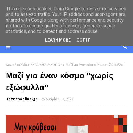
This site uses cookies from Google to deliver its services
and to analyze traffic. Your IP address and user-agent are
shared with Google along with performance and security
metrics to ensure quality of service, generate usage
statistics, and to detect and address abuse.
LEARN MORE
GOT IT
Αρχική σελίδα
ΕΚΔΟΣΕΙΣ ΨΥΧΟΓΙΟΣ
Μαζί για έναν κόσμο "χωρίς εξώφυλλα"
Μαζί για έναν κόσμο "χωρίς
εξώφυλλα"
Texnesοnline.gr
Ιανουαρίου 13, 2023