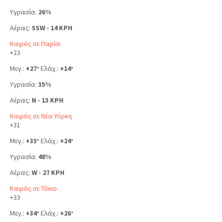
Υγρασία:
26%
Αέρας:
SSW - 14 KPH
Καιρός σε Παρίσι
+
23
Μεγ.:
+
27
Ελάχ.:
+
14
°
°
Υγρασία:
35%
Αέρας:
N - 13 KPH
Καιρός σε Νέα Υόρκη
+
31
Μεγ.:
+
33
Ελάχ.:
+
24
°
°
Υγρασία:
48%
Αέρας:
W - 27 KPH
Καιρός σε Τόκιο
+
33
Μεγ.:
+
34
Ελάχ.:
+
26
°
°