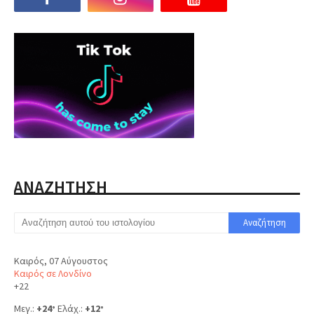
ΑΝΑΖΗΤΗΣΗ
Καιρός, 07 Αύγουστος
Καιρός σε Λονδίνο
+
22
Μεγ.:
+
24
Ελάχ.:
+
12
°
°