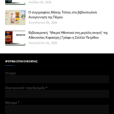
Ιουλίου 02, 2026
Ο συγγραφέας Μάκης Τσίτας στο βιβλιοπωλείο
Αναγέννηση της Πάρου
Αυγούστου 05, 2026
Βιβλιοκριτική: "Μικροί Ηθοποιοί στη μεγάλη σκηνή" της
Αθανασίας Κιφοκέρη | Γράφει η Στέλλα Πετρίδου
Αυγούστου 01, 2026
ΦΌΡΜΑ ΕΠΙΚΟΙΝΩΝΊΑΣ
Όνομα
Ηλεκτρονικό ταχυδρομείο
*
Μήνυμα
*