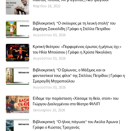
Μαρτίου 18, 2022
Βιβλιοκριτική: "Ο σκίουρος με τη λευκή στολή" του
Δημήτρη Σακισλίδη | Γράφει η Στέλλα Πετρίδου
Αυγούστου 03, 2026
Κριτική θεάτρου: «Πορφυρένιος έρωτας ή μήπως όχι;»
του Ηλία Μπούσιου | Γράφει η Χρύσα Νικολάκη
Αυγούστου 03, 2026
Βιβλιοκριτική: "Ο Ωρίωνας, ο Μάξιμος και οι
φανταστικοί τους φίλοι" της Στέλλας Πετρίδου | Γράφει η
Σμαραγδή Μητροπούλου
Αυγούστου 03, 2026
Είδαμε την παράσταση «Χάσαμε τη θεία, στοπ» του
Γιώργου Διαλεγμένου στο θέατρο ΦΙΛΙΠ
Ιανουαρίου 10, 2026
Βιβλιοκριτική: "Ο ήλιος πάγωσε" του Ακύλα Άρωνα |
Γράφει ο Κώστας Τραχανάς