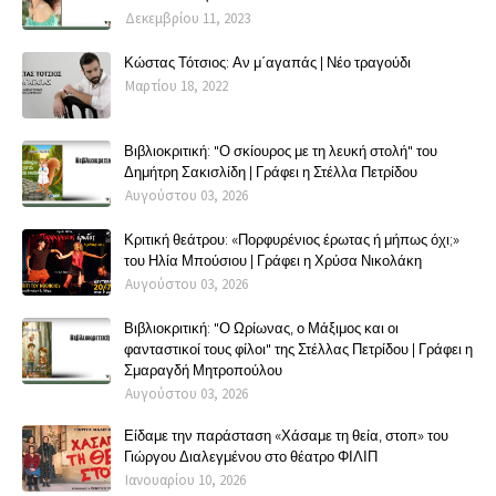
Δεκεμβρίου 11, 2023
Κώστας Τότσιος: Αν μ΄αγαπάς | Νέο τραγούδι
Μαρτίου 18, 2022
Βιβλιοκριτική: "Ο σκίουρος με τη λευκή στολή" του
Δημήτρη Σακισλίδη | Γράφει η Στέλλα Πετρίδου
Αυγούστου 03, 2026
Κριτική θεάτρου: «Πορφυρένιος έρωτας ή μήπως όχι;»
του Ηλία Μπούσιου | Γράφει η Χρύσα Νικολάκη
Αυγούστου 03, 2026
Βιβλιοκριτική: "Ο Ωρίωνας, ο Μάξιμος και οι
φανταστικοί τους φίλοι" της Στέλλας Πετρίδου | Γράφει η
Σμαραγδή Μητροπούλου
Αυγούστου 03, 2026
Είδαμε την παράσταση «Χάσαμε τη θεία, στοπ» του
Γιώργου Διαλεγμένου στο θέατρο ΦΙΛΙΠ
Ιανουαρίου 10, 2026