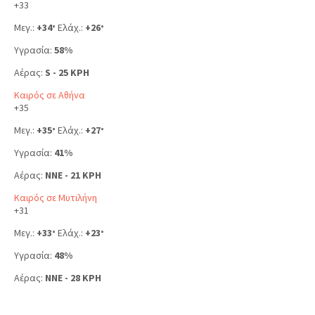
+
33
Μεγ.:
+
34
Ελάχ.:
+
26
°
°
Υγρασία:
58%
Αέρας:
S - 25 KPH
Καιρός σε Αθήνα
+
35
Μεγ.:
+
35
Ελάχ.:
+
27
°
°
Υγρασία:
41%
Αέρας:
NNE - 21 KPH
Καιρός σε Μυτιλήνη
+
31
Μεγ.:
+
33
Ελάχ.:
+
23
°
°
Υγρασία:
48%
Αέρας:
NNE - 28 KPH