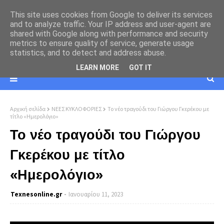
This site uses cookies from Google to deliver its services
and to analyze traffic. Your IP address and user-agent are
shared with Google along with performance and security
metrics to ensure quality of service, generate usage
statistics, and to detect and address abuse.
LEARN MORE
GOT IT
Αρχική σελίδα
ΝΕΕΣ ΚΥΚΛΟΦΟΡΙΕΣ
Το νέο τραγούδι του Γιώργου Γκερέκου με
τίτλο «Ημερολόγιο»
Το νέο τραγούδι του Γιώργου
Γκερέκου με τίτλο
«Ημερολόγιο»
Texnesοnline.gr
Ιανουαρίου 11, 2023