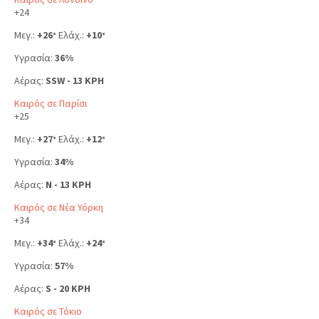
+
24
Μεγ.:
+
26
Ελάχ.:
+
10
°
°
Υγρασία:
36%
Αέρας:
SSW - 13 KPH
Καιρός σε Παρίσι
+
25
Μεγ.:
+
27
Ελάχ.:
+
12
°
°
Υγρασία:
34%
Αέρας:
N - 13 KPH
Καιρός σε Νέα Υόρκη
+
34
Μεγ.:
+
34
Ελάχ.:
+
24
°
°
Υγρασία:
57%
Αέρας:
S - 20 KPH
Καιρός σε Τόκιο