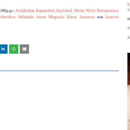
Κ
+
:00μ.μ.:
Αλεξάνδρα Καρακάση
Αγγελική Τάτση
Nicki Petropoulou
riderikos Miltiadis
Anna Megoula
Elena Joannou
και
Ιωαννα
Μ
Υ
Α