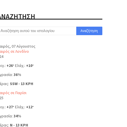
ΑΝΑΖΗΤΗΣΗ
αιρός, 07 Αύγουστος
αιρός σε Λονδίνο
24
εγ.:
+
26
Ελάχ.:
+
10
°
°
γρασία:
36%
έρας:
SSW - 13 KPH
αιρός σε Παρίσι
25
εγ.:
+
27
Ελάχ.:
+
12
°
°
γρασία:
34%
έρας:
N - 13 KPH