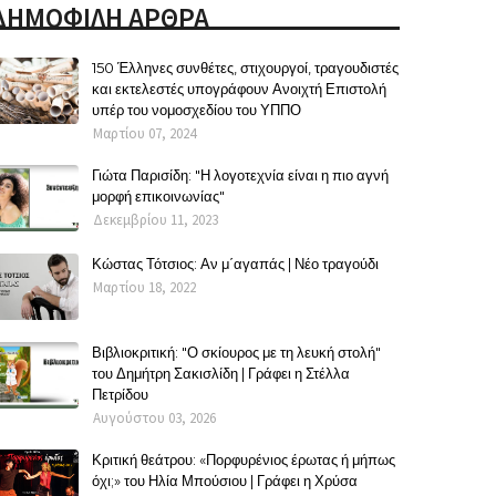
ΔΗΜΟΦΙΛΗ ΑΡΘΡΑ
150 Έλληνες συνθέτες, στιχουργοί, τραγουδιστές
και εκτελεστές υπογράφουν Ανοιχτή Επιστολή
υπέρ του νομοσχεδίου του ΥΠΠΟ
Μαρτίου 07, 2024
Γιώτα Παρισίδη: "Η λογοτεχνία είναι η πιο αγνή
μορφή επικοινωνίας"
Δεκεμβρίου 11, 2023
Κώστας Τότσιος: Αν μ΄αγαπάς | Νέο τραγούδι
Μαρτίου 18, 2022
Βιβλιοκριτική: "Ο σκίουρος με τη λευκή στολή"
του Δημήτρη Σακισλίδη | Γράφει η Στέλλα
Πετρίδου
Αυγούστου 03, 2026
Κριτική θεάτρου: «Πορφυρένιος έρωτας ή μήπως
όχι;» του Ηλία Μπούσιου | Γράφει η Χρύσα