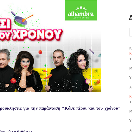
Κ
Κ
+
Μ
Υ
Α
Κ
+
προσκλήσεις για την παράσταση “Κάθε πέρσι και του χρόνου”
Μ
Υ
Α