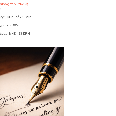
αιρός σε Μυτιλήνη
31
εγ.:
+
33
Ελάχ.:
+
23
°
°
γρασία:
48%
έρας:
NNE - 28 KPH