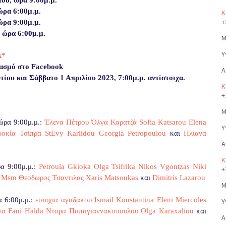
ου, ώρα 9:00μ.μ.
 ώρα 6:00μ.μ.
Κ
+
 ώρα 9:00μ.μ.
, ώρα 6:00μ.μ.
Μ
Υ
k*
ιασμό στο Facebook
Α
τίου και Σάββατο 1 Απριλίου
2023, 7:00μ.μ. αντίστοιχα.
Κ
+
Μ
ώρα 9:00μ.μ.:
Έλενα Πέτρου
Όλγα Καρατζά
Sofia Katsarou
Elena
Υ
δοκία Τσίπρα
StEvy Karlidou
Georgia Petropoulou
και
Ηλιανα
Α
Κ
ρα 9:00μ.μ.:
Petroula Gkioka
Olga Tsifrika
Nikos Vgontzas
Niki
+
e Msm
Θεοδωρος Τσαντιλας
Xaris Matsoukas
και
Dimitris Lazarou
Μ
α 6:00μ.μ.:
ευτυχια αγαδακου
Ismail Konstantina
Eleni Miercoles
Υ
λα
Fani Halda
Ντορα Παπαγιαννακοπουλου
Olga Karaxaliou
και
Α