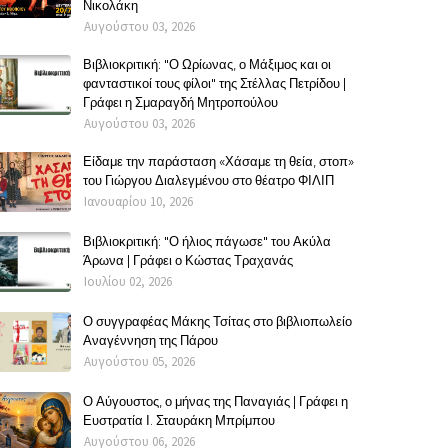
Νικολάκη
Αυγούστου 03, 2026
Βιβλιοκριτική: "Ο Ωρίωνας, ο Μάξιμος και οι
φανταστικοί τους φίλοι" της Στέλλας Πετρίδου |
Γράφει η Σμαραγδή Μητροπούλου
Αυγούστου 03, 2026
Είδαμε την παράσταση «Χάσαμε τη θεία, στοπ»
του Γιώργου Διαλεγμένου στο θέατρο ΦΙΛΙΠ
Ιανουαρίου 10, 2026
Βιβλιοκριτική: "Ο ήλιος πάγωσε" του Ακύλα
Άρωνα | Γράφει ο Κώστας Τραχανάς
Ιουλίου 02, 2026
Ο συγγραφέας Μάκης Τσίτας στο βιβλιοπωλείο
Αναγέννηση της Πάρου
Αυγούστου 05, 2026
Ο Αύγουστος, ο μήνας της Παναγιάς | Γράφει η
Ευστρατία Ι. Σταυράκη Μπρίμπου
Αυγούστου 06, 2026