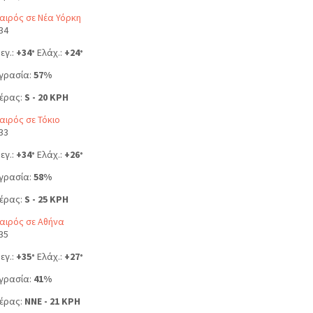
αιρός σε Νέα Υόρκη
34
εγ.:
+
34
Ελάχ.:
+
24
°
°
γρασία:
57%
έρας:
S - 20 KPH
αιρός σε Τόκιο
33
εγ.:
+
34
Ελάχ.:
+
26
°
°
γρασία:
58%
έρας:
S - 25 KPH
αιρός σε Αθήνα
35
εγ.:
+
35
Ελάχ.:
+
27
°
°
γρασία:
41%
έρας:
NNE - 21 KPH