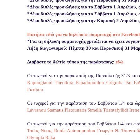
*Δέκα διπλές προσκλήσεις για την Παρασκευή 31 Μαρτί
*
Δέκα
διπλές προσκλήσεις για το Σάββατο 1
Απριλίου
,
*
Δέκα
διπλές προσκλήσεις για το Σάββατο 1
Απριλίου
,
*
Δέκα
διπλές προσκλήσεις για την Κυριακή 2
Απριλίου
Πατήστε εδώ για να δηλώσετε συμμετοχή στο Faceboo
*Για τη δήλωση συμμετοχής χρειάζεται να έχετε λογαρ
Λήξη διαγωνισμού: Πέμπτη 30 και Παρασκευή 31 Μαρ
Διαβάστε το δελτίο τύπου της παράστασης:
εδώ
Οι τυχεροί για την παράσταση της Παρασκευής 31/3 και 
Kapnogianni
Theodora Papadopoulou
Grigoris Tso
Ευ
Γατσιου
Οι τυχεροί για την παράσταση του Σαββάτου 1/4 και ώ
Lavranou
Stamatis Platounaris
Simella Triantafyllidi
Iren
Οι τυχεροί για την παράσταση του Σαββάτου 1/4 και ώρ
Τασος Νικας
Roula Antonopoulou
Γεωργία Θ. Τσιαντού
Olympia Raka