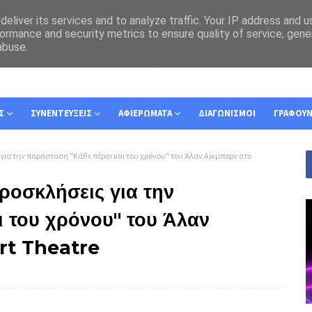
eliver its services and to analyze traffic. Your IP address and 
ormance and security metrics to ensure quality of service, gen
abuse.
Σ
ΣΥΝΕΝΤΕΥΞΕΙΣ
ΑΦΙΕΡΩΜΑΤΑ
ΔΙΑΓΩΝΙΣΜΟΙ
ΓΡΑΦΟΥ
για την παράσταση "Κάθε πέρσι και του χρόνου" του Άλαν Αίκμπορν στο
ροσκλήσεις για την
 του χρόνου" του Άλαν
rt Theatre