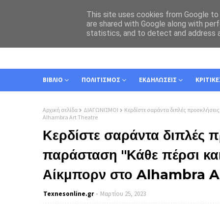
This site uses cookies from Google to d
are shared with Google along with perf
statistics, and to detect and address 
ΑΡΧΙΚΗ
ΣΧΕΤΙΚΑ
ΕΠΙΚΟΙΝΩΝΙΑ
ΒΙΒΛΙΟ
ΠΟΛΙΤΙΣΜΟΣ
ΕΚΔΗΛΩΣΕΙΣ
ΚΡΙΤΙΚΕ
Αρχική σελίδα
ΔΙΑΓΩΝΙΣΜΟΙ
Κερδίστε σαράντα διπλές προσκλήσεις 
Alhambra Art Theatre
Κερδίστε σαράντα διπλές π
παράσταση "Κάθε πέρσι και
Αίκμπορν στο Alhambra A
Texnesοnline.gr
Μαρτίου 25, 2023