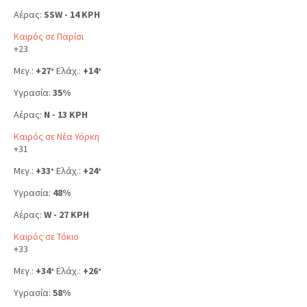
Αέρας:
SSW - 14 KPH
Καιρός σε Παρίσι
+
23
Μεγ.:
+
27
Ελάχ.:
+
14
°
°
Υγρασία:
35%
Αέρας:
N - 13 KPH
Καιρός σε Νέα Υόρκη
+
31
Μεγ.:
+
33
Ελάχ.:
+
24
°
°
Υγρασία:
48%
Αέρας:
W - 27 KPH
Καιρός σε Τόκιο
+
33
Μεγ.:
+
34
Ελάχ.:
+
26
°
°
Υγρασία:
58%