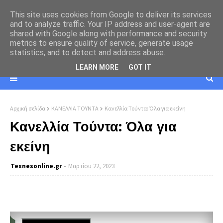
This site uses cookies from Google to deliver its services
and to analyze traffic. Your IP address and user-agent are
shared with Google along with performance and security
metrics to ensure quality of service, generate usage
statistics, and to detect and address abuse.
LEARN MORE
GOT IT
Αρχική σελίδα
ΚΑΝΕΛΛΙΑ ΤΟΥΝΤΑ
Κανελλία Τούντα: Όλα για εκείνη
Κανελλία Τούντα: Όλα για
εκείνη
Texnesοnline.gr
Μαρτίου 22, 2023