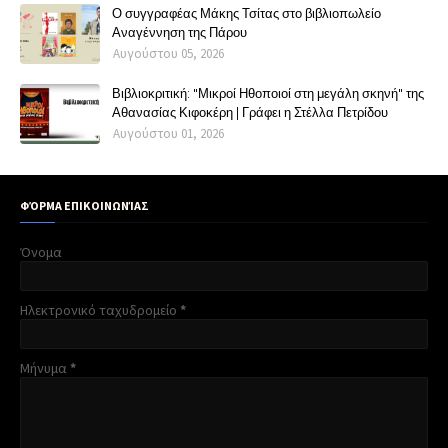
Ο συγγραφέας Μάκης Τσίτας στο βιβλιοπωλείο
Αναγέννηση της Πάρου
Αυγούστου 05, 2026
Βιβλιοκριτική: "Μικροί Ηθοποιοί στη μεγάλη σκηνή" της
Αθανασίας Κιφοκέρη | Γράφει η Στέλλα Πετρίδου
Αυγούστου 01, 2026
ΦΌΡΜΑ ΕΠΙΚΟΙΝΩΝΊΑΣ
Όνομα
Ηλεκτρονικό ταχυδρομείο
*
Μήνυμα
*