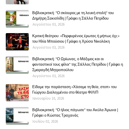
Βιβλιοκριτική: "Ο σκίουρος με τη λευκή στολή" του
Δημήτρη Σακισλίδη | Γράφει η Στέλλα Πετρίδου
Αυγούστου 03, 2026
Κριτική θεάτρου: «Πορφυρένιος έρωτας ή μήπως όχι;»
του Ηλία Μπούσιου | Γράφει η Χρύσα Νικολάκη
Αυγούστου 03, 2026
Βιβλιοκριτική: "Ο Ωρίωνας, ο Μάξιμος και οι
φανταστικοί τους φίλοι" της Στέλλας Πετρίδου | Γράφει η
Σμαραγδή Μητροπούλου
Αυγούστου 03, 2026
Είδαμε την παράσταση «Χάσαμε τη θεία, στοπ» του
Γιώργου Διαλεγμένου στο θέατρο ΦΙΛΙΠ
Ιανουαρίου 10, 2026
Βιβλιοκριτική: "Ο ήλιος πάγωσε" του Ακύλα Άρωνα |
Γράφει ο Κώστας Τραχανάς
Ιουλίου 02, 2026