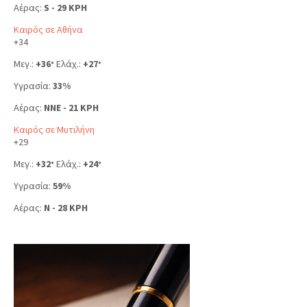
Αέρας:
S - 29 KPH
Καιρός σε Αθήνα
+
34
Μεγ.:
+
36
Ελάχ.:
+
27
°
°
Υγρασία:
33%
Αέρας:
NNE - 21 KPH
Καιρός σε Μυτιλήνη
+
29
Μεγ.:
+
32
Ελάχ.:
+
24
°
°
Υγρασία:
59%
Αέρας:
N - 28 KPH