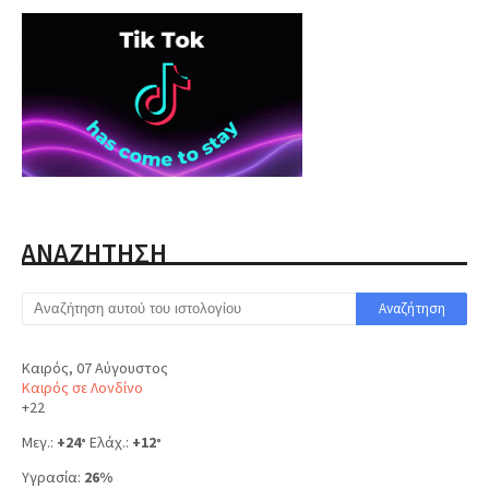
ΑΝΑΖΗΤΗΣΗ
Καιρός, 07 Αύγουστος
Καιρός σε Λονδίνο
+
22
Μεγ.:
+
24
Ελάχ.:
+
12
°
°
Υγρασία:
26%