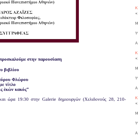
Κ
+
Μ
Υ
Α
Κ
+
 προσκαλούμε στην παρουσίαση
Μ
υ βιβλίου
Υ
πύρου Φλώρου
με τίτλο
Α
ς ἑκὼν κακός”
Κ
αι ώρα 19:30 στην Galerie δημιουργών (Χελιδονούς 28, 210-
+
Μ
Υ
Α