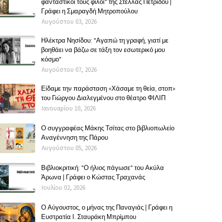
φανταστικοί τους φίλοι" της Στέλλας Πετρίδου |
Γράφει η Σμαραγδή Μητροπούλου
Αυγούστου 03, 2026
Ηλέκτρα Νησίδου: "Αγαπώ τη γραφή, γιατί με
βοηθάει να βάζω σε τάξη τον εσωτερικό μου
κόσμο"
Αυγούστου 07, 2026
Είδαμε την παράσταση «Χάσαμε τη θεία, στοπ»
του Γιώργου Διαλεγμένου στο θέατρο ΦΙΛΙΠ
Ιανουαρίου 10, 2026
Ο συγγραφέας Μάκης Τσίτας στο βιβλιοπωλείο
Αναγέννηση της Πάρου
Αυγούστου 05, 2026
Βιβλιοκριτική: "Ο ήλιος πάγωσε" του Ακύλα
Άρωνα | Γράφει ο Κώστας Τραχανάς
Ιουλίου 02, 2026
Ο Αύγουστος, ο μήνας της Παναγιάς | Γράφει η
Ευστρατία Ι. Σταυράκη Μπρίμπου