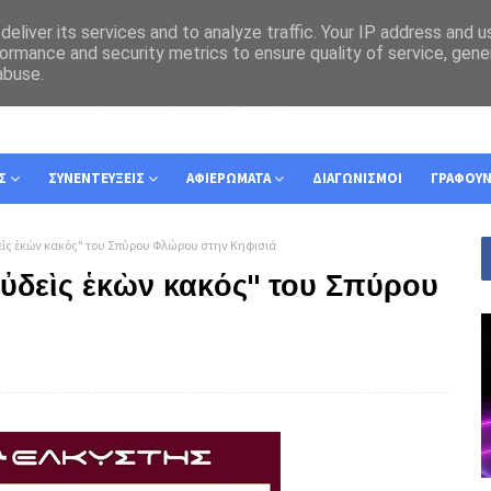
eliver its services and to analyze traffic. Your IP address and 
ormance and security metrics to ensure quality of service, gen
abuse.
Σ
ΣΥΝΕΝΤΕΥΞΕΙΣ
ΑΦΙΕΡΩΜΑΤΑ
ΔΙΑΓΩΝΙΣΜΟΙ
ΓΡΑΦΟΥ
εὶς ἑκὼν κακός" του Σπύρου Φλώρου στην Κηφισιά
ὐδεὶς ἑκὼν κακός" του Σπύρου