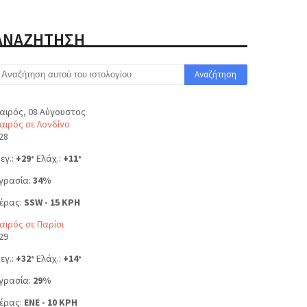
ΑΝΑΖΗΤΗΣΗ
αιρός, 08 Αύγουστος
αιρός σε Λονδίνο
28
εγ.:
+
29
Ελάχ.:
+
11
°
°
γρασία:
34%
έρας:
SSW - 15 KPH
αιρός σε Παρίσι
29
εγ.:
+
32
Ελάχ.:
+
14
°
°
γρασία:
29%
έρας:
ENE - 10 KPH