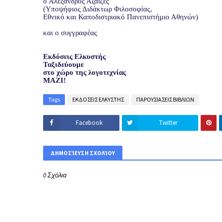
ο Αλέξανδρος Αζαϊζές
(Υποψήφιος Διδάκτωρ Φιλοσοφίας,
Εθνικό και Καποδιστριακό Πανεπιστήμιο Αθηνών)
και ο συγγραφέας
Εκδόσεις Ελκυστής
Ταξιδεύουμε
στο χώρο της λογοτεχνίας
ΜΑΖΙ!
Tags
ΕΚΔΟΣΕΙΣ ΕΛΚΥΣΤΗΣ
ΠΑΡΟΥΣΙΑΣΕΙΣ ΒΙΒΛΙΩΝ
Facebook
Twitter
ΔΗΜΟΣΊΕΥΣΗ ΣΧΟΛΊΟΥ
0 Σχόλια