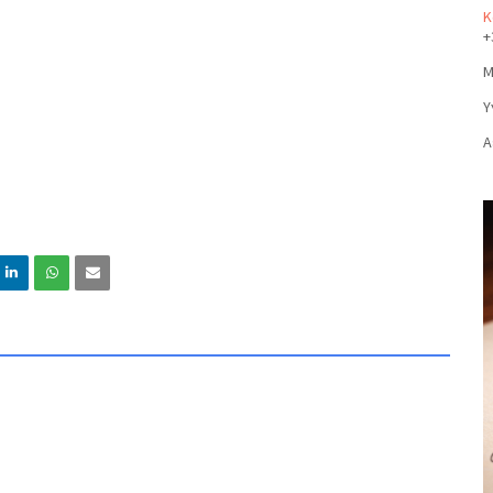
Κ
+
Μ
Υ
Α