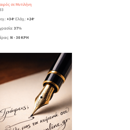
αιρός σε Μυτιλήνη
33
εγ.:
+
34
Ελάχ.:
+
24
°
°
γρασία:
37%
έρας:
N - 30 KPH