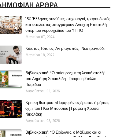
ΔΗΜΟΦΙΛΗ ΑΡΘΡΑ
150 Έλληνες συνθέτες, στιχουργοί, τραγουδιστές
και εκτελεστές υπογράφουν Ανοιχτή Επιστολή
υπέρ του νομοσχεδίου του ΥΠΠΟ
Μαρτίου 07, 2024
Κώστας Τότσιος: Αν μ΄αγαπάς | Νέο τραγούδι
Μαρτίου 18, 2022
Βιβλιοκριτική: "Ο σκίουρος με τη λευκή στολή"
του Δημήτρη Σακισλίδη | Γράφει η Στέλλα
Πετρίδου
Αυγούστου 03, 2026
Κριτική θεάτρου: «Πορφυρένιος έρωτας ή μήπως
όχι;» του Ηλία Μπούσιου | Γράφει η Χρύσα
Νικολάκη
Αυγούστου 03, 2026
Βιβλιοκριτική: "Ο Ωρίωνας, ο Μάξιμος και οι