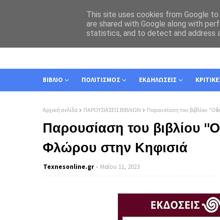
This site uses cookies from Google to d
are shared with Google along with perf
statistics, and to detect and address 
ΑΡΧΙΚΗ
ΣΧΕΤΙΚΑ
ΕΠΙΚΟΙΝΩΝΙΑ
ΒΙΒΛΙΟ
ΠΟΛΙΤΙΣΜΟΣ
ΕΚΔΗΛΩΣΕΙΣ
ΚΡΙΤΙΚΕ
Αρχική σελίδα
ΠΑΡΟΥΣΙΑΣΕΙΣ ΒΙΒΛΙΩΝ
Παρουσίαση του βιβλίου "Οὐδ
Παρουσίαση του βιβλίου "Ο
Φλώρου στην Κηφισιά
Texnesοnline.gr
Μαΐου 11, 2023