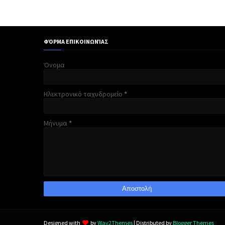
ΦΌΡΜΑ ΕΠΙΚΟΙΝΩΝΊΑΣ
Όνομα
Ηλεκτρονικό ταχυδρομείο
*
Μήνυμα
*
Designed with
by
Way2Themes
| Distributed by
Blogger Themes