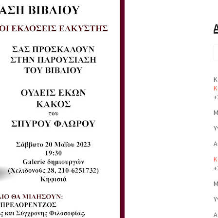
Κ
Κ
+
Μ
Υ
Α
Κ
+
Μ
Υ
Α