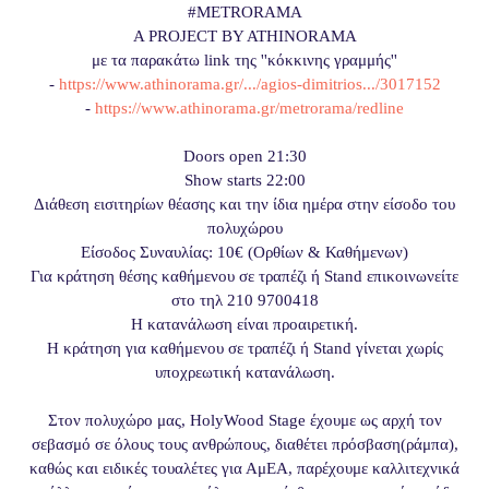
#METRORAMA
A PROJECT BY ATHINORAMA
με τα παρακάτω link της ''κόκκινης γραμμής''
-
https://www.athinorama.gr/.../
agios-dimitrios.../3017152
-
https://www.athinorama.gr/
metrorama/redline
Doors open 21:30
Show starts 22:00
Διάθεση εισιτηρίων θέασης και την ίδια ημέρα στην είσοδο του
πολυχώρου
Είσοδος Συναυλίας: 10€ (Ορθίων & Καθήμενων)
Για κράτηση θέσης καθήμενου σε τραπέζι ή Stand επικοινωνείτε
στο τηλ 210 9700418
Η κατανάλωση είναι προαιρετική.
Η κράτηση για καθήμενου σε τραπέζι ή Stand γίνεται χωρίς
υποχρεωτική κατανάλωση.
Στον πολυχώρο μας, HolyWood Stage έχουμε ως αρχή τον
σεβασμό σε όλους τους ανθρώπους, διαθέτει πρόσβαση(ράμπα),
καθώς και ειδικές τουαλέτες για ΑμΕΑ, παρέχουμε καλλιτεχνικά