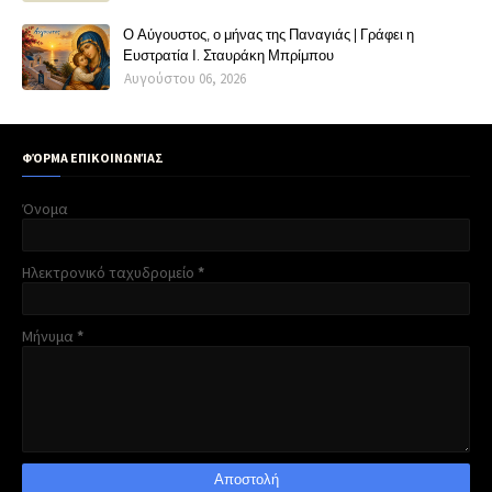
Ο Αύγουστος, ο μήνας της Παναγιάς | Γράφει η
Ευστρατία Ι. Σταυράκη Μπρίμπου
Αυγούστου 06, 2026
ΦΌΡΜΑ ΕΠΙΚΟΙΝΩΝΊΑΣ
Όνομα
Ηλεκτρονικό ταχυδρομείο
*
Μήνυμα
*