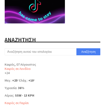
ΑΝΑΖΗΤΗΣΗ
Καιρός, 07 Αύγουστος
Καιρός σε Λονδίνο
+
24
Μεγ.:
+
25
Ελάχ.:
+
10
°
°
Υγρασία:
36%
Αέρας:
SSW - 13 KPH
Καιρός σε Παρίσι