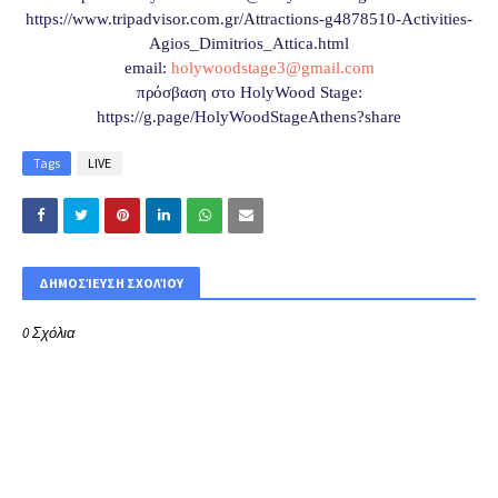
https://www.tripadvisor.com.
gr/Attractions-g4878510-
Activities-
Agios_Dimitrios_
Attica.html
email:
holywoodstage3@gmail.com
πρόσβαση στο HolyWood Stage:
https://g.page/
HolyWoodStageAthens?share
Tags
LIVE
ΔΗΜΟΣΊΕΥΣΗ ΣΧΟΛΊΟΥ
0 Σχόλια