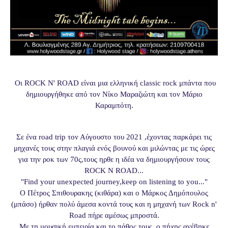
Οι ROCK N' ROAD είναι μια ελληνική classic rock μπάντα που
δημιουργήθηκε από τον Νίκο Μαραζιώτη και τον Μάριο
Καραμπότη.
Σε ένα road trip τον Αύγουστο του 2021 ,έχοντας παρκάρει τις
μηχανές τους στην πλαγιά ενός βουνού και μιλώντας με τις ώρες
για την ροκ των 70ς,τους ηρθε η ιδέα να δημιουργήσουν τους
ROCK N ROAD...
"Find your unexpected journey,keep on listening to you..."
Ο Πέτρος Σπιθουρακης (κιθάρα) και ο Μάρκος Δημόπουλος
(μπάσο) ήρθαν πολύ άμεσα κοντά τους και η μηχανή των Rock n'
Road πήρε αμέσως μπροστά.
Με τη μουσική εμπειρία και το πάθος τους, ο πήχης ανέβηκε