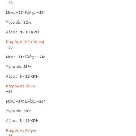
+
26
Μεγ.:
+
27
Ελάχ.:
+
12
°
°
Υγρασία:
32%
Αέρας:
N - 13 KPH
Καιρός σε Νέα Υόρκη
+
30
Μεγ.:
+
31
Ελάχ.:
+
24
°
°
Υγρασία:
53%
Αέρας:
S - 22 KPH
Καιρός σε Τόκιο
+
33
Μεγ.:
+
34
Ελάχ.:
+
26
°
°
Υγρασία:
58%
Αέρας:
S - 29 KPH
Καιρός σε Αθήνα
+
35