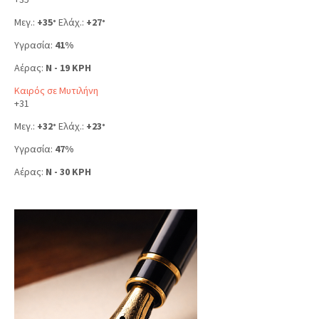
Μεγ.:
+
35
Ελάχ.:
+
27
°
°
Υγρασία:
41%
Αέρας:
N - 19 KPH
Καιρός σε Μυτιλήνη
+
31
Μεγ.:
+
32
Ελάχ.:
+
23
°
°
Υγρασία:
47%
Αέρας:
N - 30 KPH