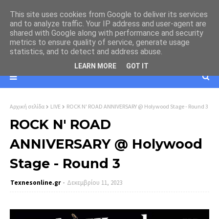
This site uses cookies from Google to deliver its services
and to analyze traffic. Your IP address and user-agent are
shared with Google along with performance and security
metrics to ensure quality of service, generate usage
statistics, and to detect and address abuse.
LEARN MORE
GOT IT
Αρχική σελίδα
LIVE
ROCK N' ROAD ANNIVERSARY @ Holywood Stage - Round 3
ROCK N' ROAD
ANNIVERSARY @ Holywood
Stage - Round 3
Texnesοnline.gr
Δεκεμβρίου 11, 2023