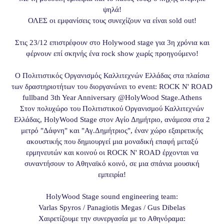
ψηλά!
ΟΛΕΣ οι εμφανίσεις τους συνεχίζουν να είναι sold out!
Στις 23/12 επιστρέφουν στο Holywood stage για 3η χρόνια και
φέρνουν επί σκηνής ένα rock show χωρίς προηγούμενο!
Ο Πολιτιστικός Οργανισμός Καλλιτεχνών Ελλάδας στα πλαίσια
των δραστηριοτήτων του διοργανώνει το event: ROCK N' ROAD
fullband 3th Year Anniversary @HolyWood Stage.Athens
Στον πολυχώρο του Πολιτιστικού Οργανισμού Καλλιτεχνών
Ελλάδας, HolyWood Stage στον Αγίο Δημήτριο, ανάμεσα στα 2
μετρό "Δάφνη" και "Αγ.Δημήτριος", έναν χώρο εξαιρετικής
ακουστικής που δημιουργεί μια μοναδική επαφή μεταξύ
ερμηνευτών και κοινού οι ROCK N' ROAD έρχονται να
συναντήσουν το Αθηναϊκό κοινό, σε μια σπάνια μουσική
εμπειρία!
HolyWood Stage sound engineering team:
Varlas Spyros / Panagiotis Megas / Gus Dibelas
Χαιρετίζουμε την συνεργασία με το Αθηνόραμα: