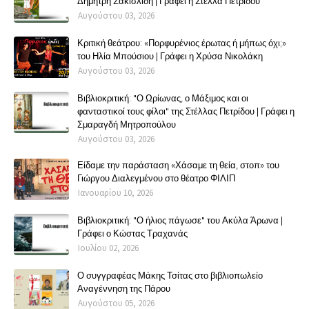
Δημήτρη Σακισλίδη | Γράφει η Στέλλα Πετρίδου
Αυγούστου 03, 2026
Κριτική θεάτρου: «Πορφυρένιος έρωτας ή μήπως όχι;»
του Ηλία Μπούσιου | Γράφει η Χρύσα Νικολάκη
Αυγούστου 03, 2026
Βιβλιοκριτική: "Ο Ωρίωνας, ο Μάξιμος και οι
φανταστικοί τους φίλοι" της Στέλλας Πετρίδου | Γράφει η
Σμαραγδή Μητροπούλου
Αυγούστου 03, 2026
Είδαμε την παράσταση «Χάσαμε τη θεία, στοπ» του
Γιώργου Διαλεγμένου στο θέατρο ΦΙΛΙΠ
Ιανουαρίου 10, 2026
Βιβλιοκριτική: "Ο ήλιος πάγωσε" του Ακύλα Άρωνα |
Γράφει ο Κώστας Τραχανάς
Ιουλίου 02, 2026
Ο συγγραφέας Μάκης Τσίτας στο βιβλιοπωλείο
Αναγέννηση της Πάρου
Αυγούστου 05, 2026