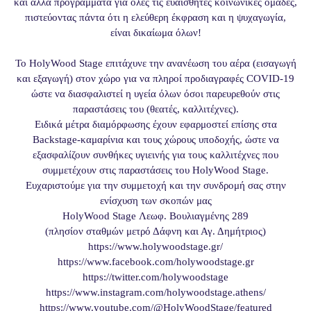
και άλλα προγράμματα για όλες τις ευαίσθητες κοινωνικές ομάδες,
πιστεύοντας πάντα ότι η ελεύθερη έκφραση και η ψυχαγωγία,
είναι δικαίωμα όλων!
Το HolyWood Stage επιτάχυνε την ανανέωση του αέρα (εισαγωγή
και εξαγωγή) στον χώρο για να πληροί προδιαγραφές COVID-19
ώστε να διασφαλιστεί η υγεία όλων όσοι παρευρεθούν στις
παραστάσεις του (θεατές, καλλιτέχνες).
Ειδικά μέτρα διαμόρφωσης έχουν εφαρμοστεί επίσης στα
Backstage-καμαρίνια και τους χώρους υποδοχής, ώστε να
εξασφαλίζουν συνθήκες υγιεινής για τους καλλιτέχνες που
συμμετέχουν στις παραστάσεις του HolyWood Stage.
Ευχαριστούμε για την συμμετοχή και την συνδρομή σας στην
ενίσχυση των σκοπών μας
HolyWood Stage Λεωφ. Βουλιαγμένης 289
(πλησίον σταθμών μετρό Δάφνη και Αγ. Δημήτριος)
https://www.holywoodstage.gr/
https://www.facebook.com/
holywoodstage.gr
https://twitter.com/
holywoodstage
https://www.instagram.com/
holywoodstage.athens/
https://www.youtube.com/@
HolyWoodStage/featured