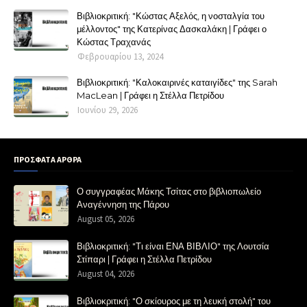
Βιβλιοκριτική: "Κώστας Αξελός, η νοσταλγία του
μέλλοντος" της Κατερίνας Δασκαλάκη | Γράφει ο
Κώστας Τραχανάς
Φεβρουαρίου 13, 2024
Βιβλιοκριτική: "Καλοκαιρινές καταιγίδες" της Sarah
MacLean | Γράφει η Στέλλα Πετρίδου
Ιουνίου 29, 2026
ΠΡΟΣΦΑΤΑ ΑΡΘΡΑ
Ο συγγραφέας Μάκης Τσίτας στο βιβλιοπωλείο
Αναγέννηση της Πάρου
August 05, 2026
Βιβλιοκριτική: "Τι είναι ΕΝΑ ΒΙΒΛΙΟ" της Λουτσία
Στίπαρι | Γράφει η Στέλλα Πετρίδου
August 04, 2026
Βιβλιοκριτική: "Ο σκίουρος με τη λευκή στολή" του