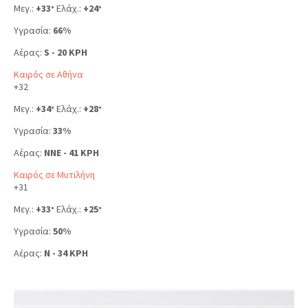
Μεγ.:
+
33
Ελάχ.:
+
24
°
°
Υγρασία:
66%
Αέρας:
S - 20 KPH
Καιρός σε Αθήνα
+
32
Μεγ.:
+
34
Ελάχ.:
+
28
°
°
Υγρασία:
33%
Αέρας:
NNE - 41 KPH
Καιρός σε Μυτιλήνη
+
31
Μεγ.:
+
33
Ελάχ.:
+
25
°
°
Υγρασία:
50%
Αέρας:
N - 34 KPH