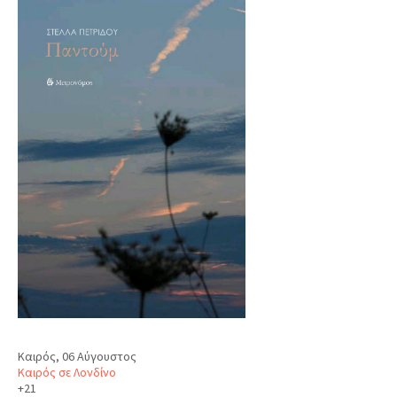
Καιρός, 06 Αύγουστος
Καιρός σε Λονδίνο
+
21