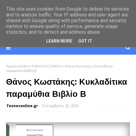
This site uses cookies from Google to deliver its services
and to analyze traffic. Your IP address and user-agent are
shared with Google along with performance and security
metrics to ensure quality of service, generate usage
statistics, and to detect and address abuse.
LEARN MORE
GOT IT
Αρχική σελίδα
ΘΑΝΟΣ ΚΩΣΤΑΚΗΣ
Θάνος Κωστάκης: Κυκλαδίτικα
παραμύθια Βιβλίο Β
Θάνος Κωστάκης: Κυκλαδίτικα
παραμύθια Βιβλίο Β
Texnesοnline.gr
Σεπτεμβρίου 20, 2024