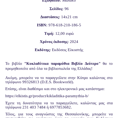
Εξώφυλλο:
Μαλακό
Σελίδες:
96
Διαστάσεις:
14
x
21
cm
ISBN:
978-618-210-186-5
Τιμή:
12,00 ευρώ
Χρόνος έκδοσης:
2024
Εκδότης:
Εκδόσεις Ελκυστής
Το βιβλίο
"
Κυκλαδίτικα παραμύθια Βιβλίο Δεύτερο
"
θα το
προμηθευτείτε από όλα τα βιβλιοπωλεία της Ελλάδας!
Ακόμη, μπορείτε να το παραγγείλετε στην Κύπρο καλώντας στο
τηλέφωνο
99326813 (
D
.
E
.
S
.
Bookworld
)
.
Επίσης, είναι διαθέσιμο και στο ηλεκτρονικό μας κατάστημα:
https://elkistis.gr/product/
kikladitika-paramythia-b/
Έχετε τη δυνατότητα να το παραγγείλετε, καλώντας μας στα
τηλέφωνα 231 403 7484 ή 6977853682.
Τέλος, για τους αναγνώστες της Θεσσαλονίκης, μπορείτε να