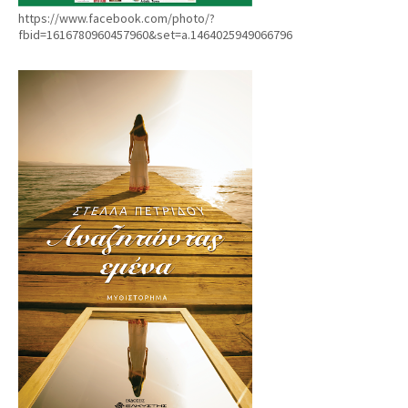
https://www.facebook.com/photo/?
fbid=1616780960457960&set=a.1464025949066796