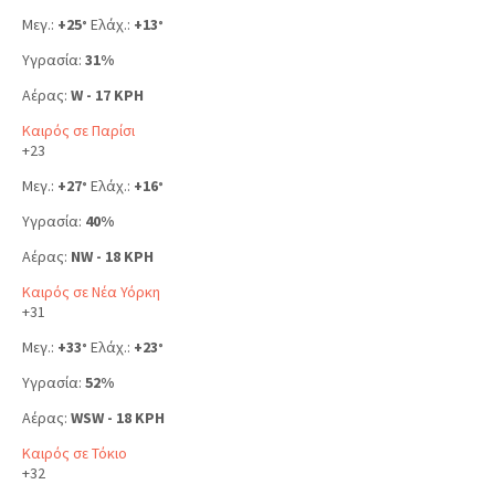
Μεγ.:
+
25
Ελάχ.:
+
13
°
°
Υγρασία:
31%
Αέρας:
W - 17 KPH
Καιρός σε Παρίσι
+
23
Μεγ.:
+
27
Ελάχ.:
+
16
°
°
Υγρασία:
40%
Αέρας:
NW - 18 KPH
Καιρός σε Νέα Υόρκη
+
31
Μεγ.:
+
33
Ελάχ.:
+
23
°
°
Υγρασία:
52%
Αέρας:
WSW - 18 KPH
Καιρός σε Τόκιο
+
32