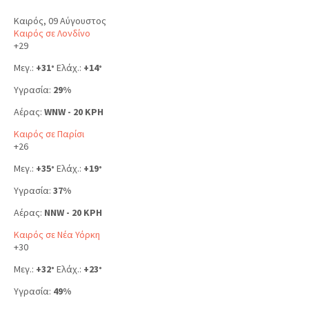
Καιρός, 09 Αύγουστος
Καιρός σε Λονδίνο
+
29
Μεγ.:
+
31
Ελάχ.:
+
14
°
°
Υγρασία:
29%
Αέρας:
WNW - 20 KPH
Καιρός σε Παρίσι
+
26
Μεγ.:
+
35
Ελάχ.:
+
19
°
°
Υγρασία:
37%
Αέρας:
NNW - 20 KPH
Καιρός σε Νέα Υόρκη
+
30
Μεγ.:
+
32
Ελάχ.:
+
23
°
°
Υγρασία:
49%