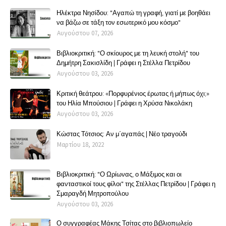
Ηλέκτρα Νησίδου: "Αγαπώ τη γραφή, γιατί με βοηθάει
να βάζω σε τάξη τον εσωτερικό μου κόσμο"
Αυγούστου 07, 2026
Βιβλιοκριτική: "Ο σκίουρος με τη λευκή στολή" του
Δημήτρη Σακισλίδη | Γράφει η Στέλλα Πετρίδου
Αυγούστου 03, 2026
Κριτική θεάτρου: «Πορφυρένιος έρωτας ή μήπως όχι;»
του Ηλία Μπούσιου | Γράφει η Χρύσα Νικολάκη
Αυγούστου 03, 2026
Κώστας Τότσιος: Αν μ΄αγαπάς | Νέο τραγούδι
Μαρτίου 18, 2022
Βιβλιοκριτική: "Ο Ωρίωνας, ο Μάξιμος και οι
φανταστικοί τους φίλοι" της Στέλλας Πετρίδου | Γράφει η
Σμαραγδή Μητροπούλου
Αυγούστου 03, 2026
Ο συγγραφέας Μάκης Τσίτας στο βιβλιοπωλείο