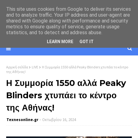
This site uses cookies from Google to deliver its services
and to analyze traffic. Your IP address and user-agent are
shared with Google along with performance and security
metrics to ensure quality of service, generate usage
statistics, and to detect and address abuse.
LEARN MORE
GOT IT
Αρχική σελίδα
LIVE
Η Συμμορία 1550 αλλά Peaky Blinders χτυπάει το κέντρο
της Αθήνας!
Η Συμμορία 1550 αλλά Peaky
Blinders χτυπάει το κέντρο
της Αθήνας!
Texnesοnline.gr
Οκτωβρίου 16, 2024