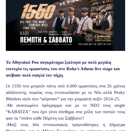
Το Αθηναϊκό Ροκ συγκρότημα ξεκίνησε με πολύ μεγάλη
επιτυχία τις εμφανίσεις του στο Roha’s Athens live stage και
ανέβασε πολύ υψηλά τον πήχη.
Οι 1550 που μετρούν πάνω από 4.000 εμφανίσεις στα 26 χρόνια
αδιάλειπτης πορείας τους εντυπωσίασαν με το Νέο αλλά Peaky
Blinders style που “φόρεσαν” για την χειμερινή σεζόν 2024-25.
-Με ανανεωμένο πρόγραμμα και με το ΝΕΟ τους single
“ΚΑΒΑΤΖΑ” που έχει γίνει σύνθημα στα χείλη των πιστών τους
φαν τα “σπάνε κάθε Πέμπτη και Σάββατο!!
-Μαζί τους δύο εντυπωσιακές τραγουδίστριες η Δήμητρα
Θεοφανίδη και η Μάιρα Γεωργάρου με υπέροχες φωνές και