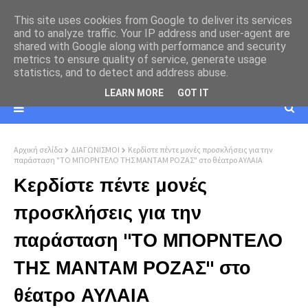
This site uses cookies from Google to deliver its services
and to analyze traffic. Your IP address and user-agent are
shared with Google along with performance and security
metrics to ensure quality of service, generate usage
statistics, and to detect and address abuse.
LEARN MORE
GOT IT
Αρχική σελίδα
ΔΙΑΓΩΝΙΣΜΟΙ
Κερδίστε πέντε μονές προσκλήσεις για την
παράσταση "ΤΟ ΜΠΟΡΝΤΕΛΟ ΤΗΣ ΜΑΝΤΑΜ ΡΟΖΑΣ" στο θέατρο ΑΥΛΑΙΑ
Κερδίστε πέντε μονές
προσκλήσεις για την
παράσταση "ΤΟ ΜΠΟΡΝΤΕΛΟ
ΤΗΣ ΜΑΝΤΑΜ ΡΟΖΑΣ" στο
θέατρο ΑΥΛΑΙΑ