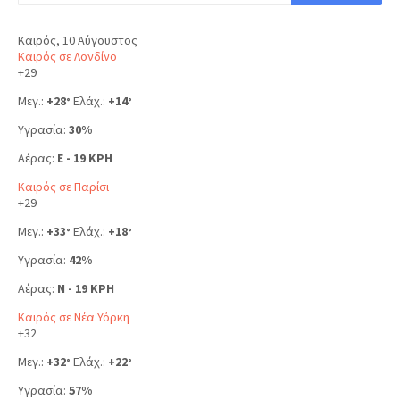
Καιρός, 10 Αύγουστος
Καιρός σε Λονδίνο
+
29
Μεγ.:
+
28
Ελάχ.:
+
14
°
°
Υγρασία:
30%
Αέρας:
E - 19 KPH
Καιρός σε Παρίσι
+
29
Μεγ.:
+
33
Ελάχ.:
+
18
°
°
Υγρασία:
42%
Αέρας:
N - 19 KPH
Καιρός σε Νέα Υόρκη
+
32
Μεγ.:
+
32
Ελάχ.:
+
22
°
°
Υγρασία:
57%