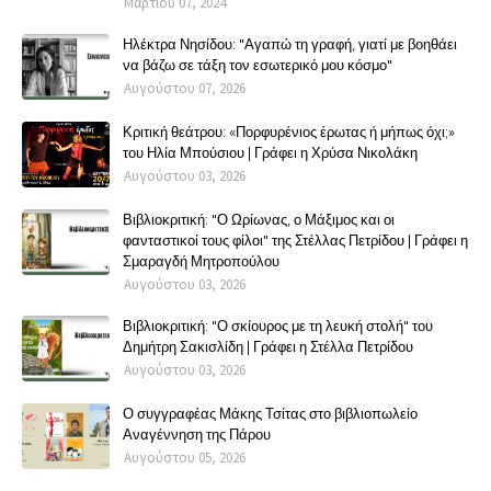
Μαρτίου 07, 2024
Ηλέκτρα Νησίδου: "Αγαπώ τη γραφή, γιατί με βοηθάει
να βάζω σε τάξη τον εσωτερικό μου κόσμο"
Αυγούστου 07, 2026
Κριτική θεάτρου: «Πορφυρένιος έρωτας ή μήπως όχι;»
του Ηλία Μπούσιου | Γράφει η Χρύσα Νικολάκη
Αυγούστου 03, 2026
Βιβλιοκριτική: "Ο Ωρίωνας, ο Μάξιμος και οι
φανταστικοί τους φίλοι" της Στέλλας Πετρίδου | Γράφει η
Σμαραγδή Μητροπούλου
Αυγούστου 03, 2026
Βιβλιοκριτική: "Ο σκίουρος με τη λευκή στολή" του
Δημήτρη Σακισλίδη | Γράφει η Στέλλα Πετρίδου
Αυγούστου 03, 2026
Ο συγγραφέας Μάκης Τσίτας στο βιβλιοπωλείο
Αναγέννηση της Πάρου
Αυγούστου 05, 2026