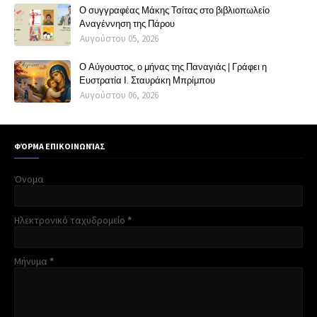
Ο συγγραφέας Μάκης Τσίτας στο βιβλιοπωλείο
Αναγέννηση της Πάρου
Αυγούστου 05, 2026
Ο Αύγουστος, ο μήνας της Παναγιάς | Γράφει η
Ευστρατία Ι. Σταυράκη Μπρίμπου
Αυγούστου 06, 2026
ΦΌΡΜΑ ΕΠΙΚΟΙΝΩΝΊΑΣ
Όνομα
Ηλεκτρονικό ταχυδρομείο
*
Μήνυμα
*