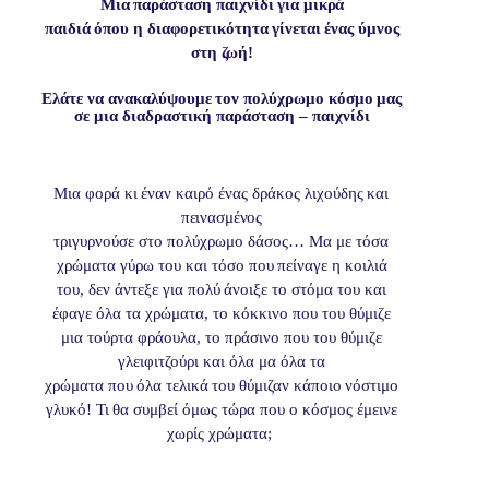
Μια
παράσταση
παιχνίδι
για
μικρά
παιδιά
όπου
η
διαφορετικότητα
γίνεται
ένας
ύμνος
στη
ζωή!
Ελάτε
να
ανακαλύψουμε
τον
πολύχρωμο
κόσμο
μας
σε
μια διαδραστική παράσταση – παιχνίδι
Μια
φορά
κι
έναν
καιρό
ένας
δράκος
λιχούδης
και
πεινασμένος
τριγυρνούσε στο πολύχρωμο δάσος… Μα με τόσα
χρώματα γύρω του και
τόσο
που
πείναγε
η
κοιλιά
του,
δεν
άντεξε
για
πολύ
άνοιξε
το
στόμα του και
έφαγε όλα τα χρώματα, το κόκκινο που του θύμιζε
μια τούρτα φράουλα, το πράσινο που του θύμιζε
γλειφιτζούρι και όλα μα όλα τα
χρώματα
που
όλα
τελικά
του
θύμιζαν
κάποιο
νόστιμο
γλυκό!
Τι
θα συμβεί όμως τώρα που ο κόσμος έμεινε
χωρίς χρώματα;