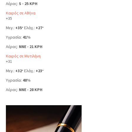
Αέρας:
S - 25 KPH
Καιρός σε Αθήνα
+
35
Μεγ.:
+
35
Ελάχ.:
+
27
°
°
Υγρασία:
41%
Αέρας:
NNE - 21 KPH
Καιρός σε Μυτιλήνη
+
31
Μεγ.:
+
32
Ελάχ.:
+
23
°
°
Υγρασία:
48%
Αέρας:
NNE - 28 KPH