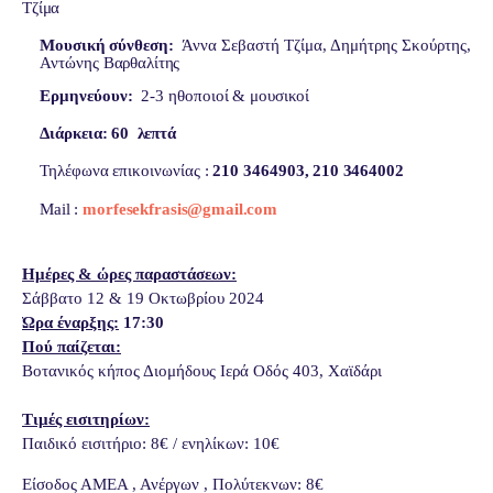
Τζίμα
Μουσική
σύνθεση:
Άννα
Σεβαστή
Τζίμα,
Δημήτρης
Σκούρτης,
Αντώνης
Βαρθαλίτης
Ερμηνεύουν:
2-3
ηθοποιοί
&
μουσικοί
Διάρκεια:
60
λεπτά
Τηλέφωνα
επικοινωνίας
:
210
3464903,
210
3464002
Mail
:
morfesekfrasis@gmail.com
Ημέρες & ώρες παραστάσεων:
Σάββατο 12 & 19 Οκτωβρίου 2024
Ώρα έναρξης:
17:30
Πού παίζεται:
Βοτανικός κήπος Διομήδους Ιερά Οδός 403, Χαϊδάρι
Τιμές εισιτηρίων:
Παιδικό εισιτήριο: 8€ / ενηλίκων: 10€
Είσοδος ΑΜΕΑ , Ανέργων , Πολύτεκνων: 8€