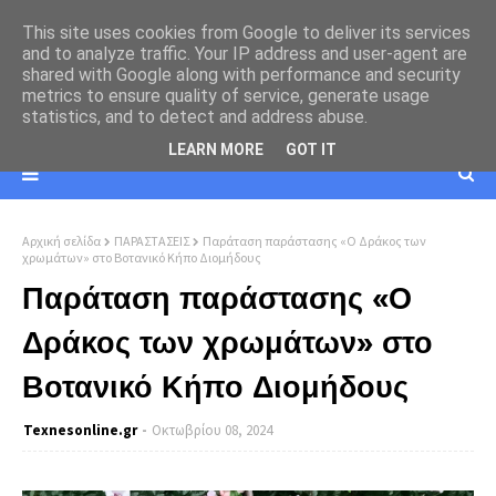
This site uses cookies from Google to deliver its services
and to analyze traffic. Your IP address and user-agent are
shared with Google along with performance and security
metrics to ensure quality of service, generate usage
statistics, and to detect and address abuse.
LEARN MORE
GOT IT
Αρχική σελίδα
ΠΑΡΑΣΤΑΣΕΙΣ
Παράταση παράστασης «Ο Δράκος των
χρωμάτων» στο Βοτανικό Κήπο Διομήδους
Παράταση παράστασης «Ο
Δράκος των χρωμάτων» στο
Βοτανικό Κήπο Διομήδους
Texnesοnline.gr
Οκτωβρίου 08, 2024