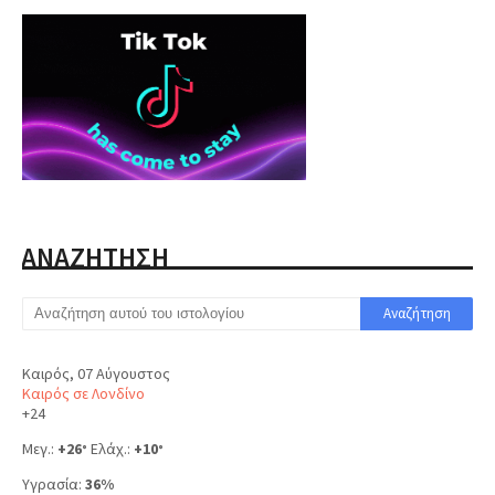
ΑΝΑΖΗΤΗΣΗ
Καιρός, 07 Αύγουστος
Καιρός σε Λονδίνο
+
24
Μεγ.:
+
26
Ελάχ.:
+
10
°
°
Υγρασία:
36%