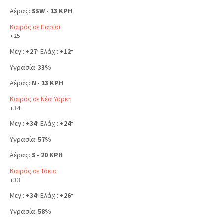
Αέρας:
SSW - 13 KPH
Καιρός σε Παρίσι
+
25
Μεγ.:
+
27
Ελάχ.:
+
12
°
°
Υγρασία:
33%
Αέρας:
N - 13 KPH
Καιρός σε Νέα Υόρκη
+
34
Μεγ.:
+
34
Ελάχ.:
+
24
°
°
Υγρασία:
57%
Αέρας:
S - 20 KPH
Καιρός σε Τόκιο
+
33
Μεγ.:
+
34
Ελάχ.:
+
26
°
°
Υγρασία:
58%