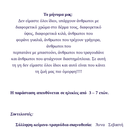
Το
μήνυμα
μας:
Δεν
είμαστε
όλοι
ίδιοι,
υπάρχουν
άνθρωποι
με
διαφορετικό
χρώμα
στο δέρμα τους, διαφορετικό
ύψος, διαφορετικά κιλά, άνθρωποι που
φοράνε
γυαλιά,
άνθρωποι
που
τρέχουν
γρήγορα,
άνθρωποι
που
περπατάνε
με
μπαστούνι,
άνθρωποι
που
τραγουδάνε
και
άνθρωποι
που φτιάχνουν διαστημόπλοια. Σε αυτή
τη γη δεν είμαστε όλοι ίδιοι και αυτό είναι που κάνει
τη ζωή μας πιο όμορφη!!!!
Η
παράσταση
απευθύνεται
σε
ηλικίες
από
3
–
7
ετών.
Συντελεστές:
Σύλληψη-κείμενο-τραγούδια-σκηνοθεσία:
Άννα
Σεβαστή