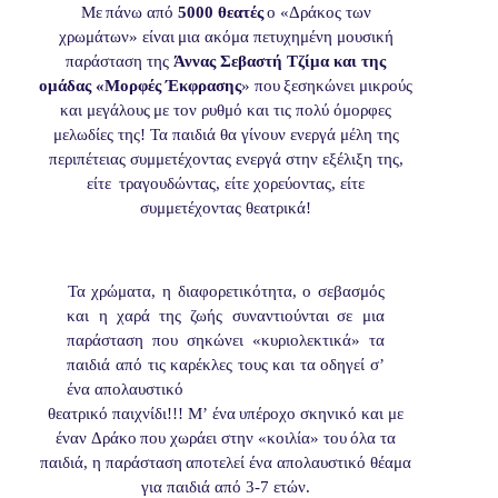
Με
πάνω
από
5000
θεατές
ο
«Δράκος
των
χρωμάτων»
είναι
μια
ακόμα πετυχημένη μουσική
παράσταση της
Άννας Σεβαστή Τζίμα και της
ομάδας
«Μορφές
Έκφρασης
»
που
ξεσηκώνει
μικρούς
και
μεγάλους
με τον ρυθμό και τις πολύ όμορφες
μελωδίες της! Τα παιδιά θα γίνουν ενεργά μέλη της
περιπέτειας συμμετέχοντας ενεργά στην εξέλιξη της,
είτε
τραγουδώντας, είτε χορεύοντας, είτε
συμμετέχοντας θεατρικά!
Τα
χρώματα,
η διαφορετικότητα,
ο σεβασμός
και
η
χαρά
της
ζωής συναντιούνται
σε
μια
παράσταση
που
σηκώνει
«κυριολεκτικά»
τα
παιδιά από τις καρέκλες τους και τα οδηγεί σ’
ένα απολαυστικό
θεατρικό
παιχνίδι!!!
Μ’
ένα
υπέροχο
σκηνικό
και
με
έναν
Δράκο
που χωράει
στην
«κοιλία»
του
όλα
τα
παιδιά,
η παράσταση
αποτελεί
ένα απολαυστικό θέαμα
για παιδιά από 3-7 ετών.