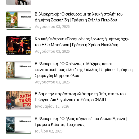
Βιβλιοκριτική: "Ο σκίουρος με τη λευκή στολή" του
Δημήτρη Σακισλίδη | Γράφει η Στέλλα Πετρίδου
Αυγούστου 03, 2026
Κριτική θεάτρου: «Πορφυρένιος έρωτας ή μήπως όχι;»
του Ηλία Μπούσιου | Γράφει η Χρύσα Νικολάκη
Αυγούστου 03, 2026
Βιβλιοκριτική: "Ο Ωρίωνας, ο Μάξιμος και οι
φανταστικοί τους φίλοι" της Στέλλας Πετρίδου | Γράφει η
Σμαραγδή Μητροπούλου
Αυγούστου 03, 2026
Είδαμε την παράσταση «Χάσαμε τη θεία, στοπ» του
Γιώργου Διαλεγμένου στο θέατρο ΦΙΛΙΠ
Ιανουαρίου 10, 2026
Βιβλιοκριτική: "Ο ήλιος πάγωσε" του Ακύλα Άρωνα |
Γράφει ο Κώστας Τραχανάς
Ιουλίου 02, 2026