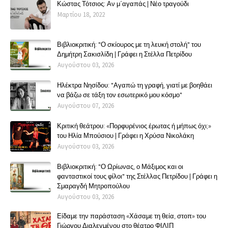
Κώστας Τότσιος: Αν μ΄αγαπάς | Νέο τραγούδι
Μαρτίου 18, 2022
Βιβλιοκριτική: "Ο σκίουρος με τη λευκή στολή" του
Δημήτρη Σακισλίδη | Γράφει η Στέλλα Πετρίδου
Αυγούστου 03, 2026
Ηλέκτρα Νησίδου: "Αγαπώ τη γραφή, γιατί με βοηθάει
να βάζω σε τάξη τον εσωτερικό μου κόσμο"
Αυγούστου 07, 2026
Κριτική θεάτρου: «Πορφυρένιος έρωτας ή μήπως όχι;»
του Ηλία Μπούσιου | Γράφει η Χρύσα Νικολάκη
Αυγούστου 03, 2026
Βιβλιοκριτική: "Ο Ωρίωνας, ο Μάξιμος και οι
φανταστικοί τους φίλοι" της Στέλλας Πετρίδου | Γράφει η
Σμαραγδή Μητροπούλου
Αυγούστου 03, 2026
Είδαμε την παράσταση «Χάσαμε τη θεία, στοπ» του
Γιώργου Διαλεγμένου στο θέατρο ΦΙΛΙΠ