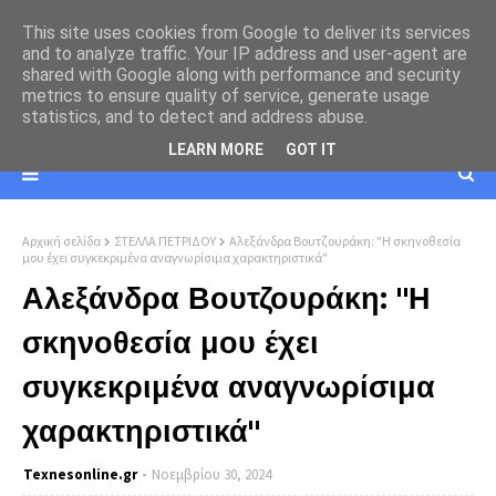
This site uses cookies from Google to deliver its services
and to analyze traffic. Your IP address and user-agent are
shared with Google along with performance and security
metrics to ensure quality of service, generate usage
statistics, and to detect and address abuse.
LEARN MORE
GOT IT
Αρχική σελίδα
ΣΤΕΛΛΑ ΠΕΤΡΙΔΟΥ
Αλεξάνδρα Βουτζουράκη: "Η σκηνοθεσία
μου έχει συγκεκριμένα αναγνωρίσιμα χαρακτηριστικά"
Αλεξάνδρα Βουτζουράκη: "Η
σκηνοθεσία μου έχει
συγκεκριμένα αναγνωρίσιμα
χαρακτηριστικά"
Texnesοnline.gr
Νοεμβρίου 30, 2024