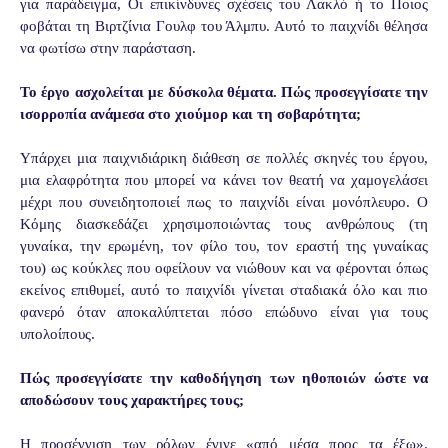
για παράδειγμα, Οι επικίνδυνες σχέσεις του Λακλό ή το Ποιος
φοβάται τη Βιρτζίνια Γουλφ του Άλμπυ. Αυτό το παιχνίδι θέλησα
να φωτίσω στην παράσταση.
Το έργο ασχολείται με δύσκολα θέματα. Πώς προσεγγίσατε την
ισορροπία ανάμεσα στο χιούμορ και τη σοβαρότητα;
Υπάρχει μια παιχνιδιάρικη διάθεση σε πολλές σκηνές του έργου,
μια ελαφρότητα που μπορεί να κάνει τον θεατή να χαμογελάσει
μέχρι που συνειδητοποιεί πως το παιχνίδι είναι μονόπλευρο. Ο
Κόμης διασκεδάζει χρησιμοποιώντας τους ανθρώπους (τη
γυναίκα, την ερωμένη, τον φίλο του, τον εραστή της γυναίκας
του) ως κούκλες που οφείλουν να νιώθουν και να φέρονται όπως
εκείνος επιθυμεί, αυτό το παιχνίδι γίνεται σταδιακά όλο και πιο
φανερό όταν αποκαλύπτεται πόσο επώδυνο είναι για τους
υπολοίπους.
Πώς προσεγγίσατε την καθοδήγηση των ηθοποιών ώστε να
αποδώσουν τους χαρακτήρες τους;
Η προσέγγιση των ρόλων έγινε «από μέσα προς τα έξω».