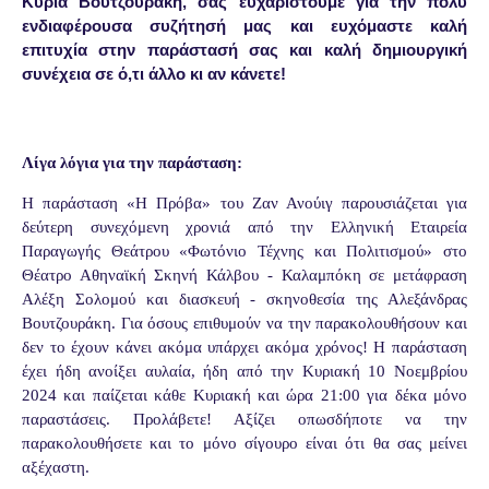
Κυρία Βουτζουράκη, σας ευχαριστούμε για την πολύ
ενδιαφέρουσα συζήτησή μας και ευχόμαστε καλή
επιτυχία στην παράστασή σας και καλή δημιουργική
συνέχεια σε ό,τι άλλο κι αν κάνετε!
Λίγα λόγια για την παράσταση:
Η παράσταση «Η Πρόβα» του Ζαν Ανούιγ παρουσιάζεται για
δεύτερη συνεχόμενη χρονιά από την Ελληνική Εταιρεία
Παραγωγής Θεάτρου «Φωτόνιο Τέχνης και Πολιτισμού» στο
Θέατρο Αθηναϊκή Σκηνή Κάλβου - Καλαμπόκη σε μετάφραση
Αλέξη Σολομού και διασκευή - σκηνοθεσία της Αλεξάνδρας
Βουτζουράκη. Για όσους επιθυμούν να την παρακολουθήσουν και
δεν το έχουν κάνει ακόμα υπάρχει ακόμα χρόνος! Η παράσταση
έχει ήδη ανοίξει αυλαία, ήδη από την Κυριακή 10 Νοεμβρίου
2024 και παίζεται κάθε Κυριακή και ώρα 21:00 για δέκα μόνο
παραστάσεις. Προλάβετε! Αξίζει οπωσδήποτε να την
παρακολουθήσετε και το μόνο σίγουρο είναι ότι θα σας μείνει
αξέχαστη.