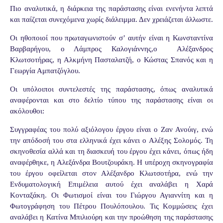
Πιο αναλυτικά, η δ
ιάρκεια της παράστασης είναι ενενήντα λεπτά
και παίζεται συνεχόμενα χωρίς διάλειμμα
. Δεν χρειάζεται άλλωστε.
Οι ηθοποιοί που πρωταγωνιστούν σ’ αυτήν είναι η Κωνσταντίνα
Βαρβαρήγου, ο Λάμπρος Καλογιάννης,ο Αλέξανδρος
Κλωτσοτήρας, η Αλκμήνη Πασταλατζή, ο Κώστας Σπανός και η
Γεωργία Αμπατζόγλου.
Οι υπόλοιποι συντελεστές της παράστασης, όπως αναλυτικά
αναφέρονται και στο δελτίο τύπου της παράστασης είναι οι
ακόλουθοι:
Συγγραφέας του πολύ αξιόλογου έργου είναι ο Ζαν Ανούιγ, ενώ
την απόδοσή του στα ελληνικά έχει κάνει ο Αλέξης Σολομός. Τη
σκηνοθεσία αλλά και τη διασκευή του έργου έχει κάνει, όπως ήδη
αναφέρθηκε, η Αλεξάνδρα Βουτζουράκη. Η υπέροχη σκηνογραφία
του έργου οφείλεται στον Αλέξανδρο Κλωτσοτήρα, ενώ την
Ενδυματολογική Επιμέλεια αυτού έχει αναλάβει η Χαρά
Κονταξάκη. Οι Φωτισμοί είναι του Γιώργου Αγιαννίτη και η
Φωτογράφηση του Πέτρου Πουλόπουλου. Τις Κομμώσεις έχει
αναλάβει η Κατίνα Μπιλιούρη και την προώθηση της παράστασης