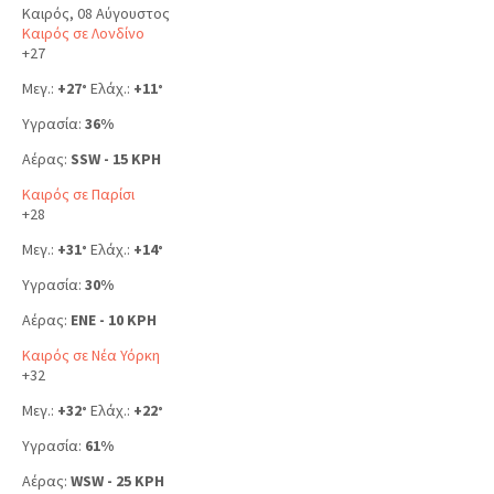
Καιρός, 08 Αύγουστος
Καιρός σε Λονδίνο
+
27
Μεγ.:
+
27
Ελάχ.:
+
11
°
°
Υγρασία:
36%
Αέρας:
SSW - 15 KPH
Καιρός σε Παρίσι
+
28
Μεγ.:
+
31
Ελάχ.:
+
14
°
°
Υγρασία:
30%
Αέρας:
ENE - 10 KPH
Καιρός σε Νέα Υόρκη
+
32
Μεγ.:
+
32
Ελάχ.:
+
22
°
°
Υγρασία:
61%
Αέρας:
WSW - 25 KPH