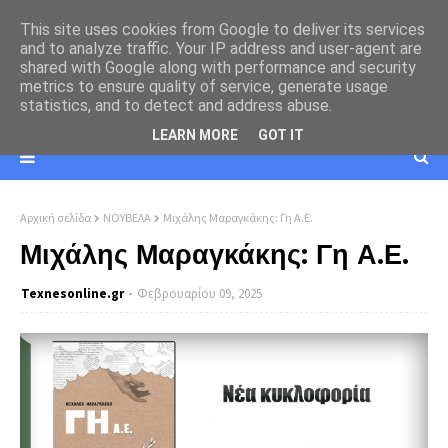
This site uses cookies from Google to deliver its services
and to analyze traffic. Your IP address and user-agent are
shared with Google along with performance and security
metrics to ensure quality of service, generate usage
statistics, and to detect and address abuse.
LEARN MORE
GOT IT
Αρχική σελίδα
ΝΟΥΒΕΛΑ
Μιχάλης Μαραγκάκης: Γη Α.Ε.
Μιχάλης Μαραγκάκης: Γη Α.Ε.
Texnesοnline.gr
Φεβρουαρίου 09, 2025