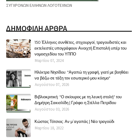
ΣΥΓΧΡΟΝΩΝ ΕΛΛΗΝΩΝ ΛΟΓΟΤΕΧΝΩΝ
ΔΗΜΟΦΙΛΗ ΑΡΘΡΑ
150 Έλληνες συνθέτες, στιχουργοί, τραγουδιστές και
εκτελεστές υπογράφουν Ανοιχτή Επιστολή υπέρ του
νομοσχεδίου του ΥΠΠΟ
Μαρτίου 07, 2024
Ηλέκτρα Νησίδου: "Αγαπώ τη γραφή, γιατί με βοηθάει
να βάζω σε τάξη τον εσωτερικό μου κόσμο"
Αυγούστου 07, 2026
Βιβλιοκριτική: "Ο σκίουρος με τη λευκή στολή" του
Δημήτρη Σακισλίδη | Γράφει η Στέλλα Πετρίδου
Αυγούστου 03, 2026
Κώστας Τότσιος: Αν μ΄αγαπάς | Νέο τραγούδι
Μαρτίου 18, 2022