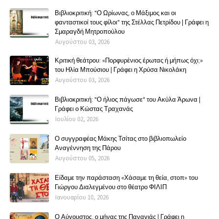
Βιβλιοκριτική: "Ο Ωρίωνας, ο Μάξιμος και οι
φανταστικοί τους φίλοι" της Στέλλας Πετρίδου | Γράφει η
Σμαραγδή Μητροπούλου
Αυγούστου 03, 2026
Κριτική θεάτρου: «Πορφυρένιος έρωτας ή μήπως όχι;»
του Ηλία Μπούσιου | Γράφει η Χρύσα Νικολάκη
Αυγούστου 03, 2026
Βιβλιοκριτική: "Ο ήλιος πάγωσε" του Ακύλα Άρωνα |
Γράφει ο Κώστας Τραχανάς
Ιουλίου 02, 2026
Ο συγγραφέας Μάκης Τσίτας στο βιβλιοπωλείο
Αναγέννηση της Πάρου
Αυγούστου 05, 2026
Είδαμε την παράσταση «Χάσαμε τη θεία, στοπ» του
Γιώργου Διαλεγμένου στο θέατρο ΦΙΛΙΠ
Ιανουαρίου 10, 2026
Ο Αύγουστος, ο μήνας της Παναγιάς | Γράφει η