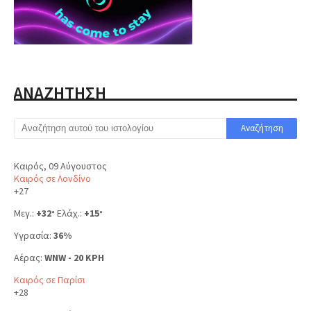
ΑΝΑΖΗΤΗΣΗ
Καιρός, 09 Αύγουστος
Καιρός σε Λονδίνο
+
27
Μεγ.:
+
32
Ελάχ.:
+
15
°
°
Υγρασία:
36%
Αέρας:
WNW - 20 KPH
Καιρός σε Παρίσι
+
28