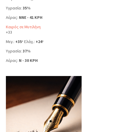
Υγρασία:
35%
Αέρας:
NNE - 41 KPH
Καιρός σε Μυτιλήνη
+
33
Μεγ.:
+
35
Ελάχ.:
+
24
°
°
Υγρασία:
37%
Αέρας:
N - 30 KPH