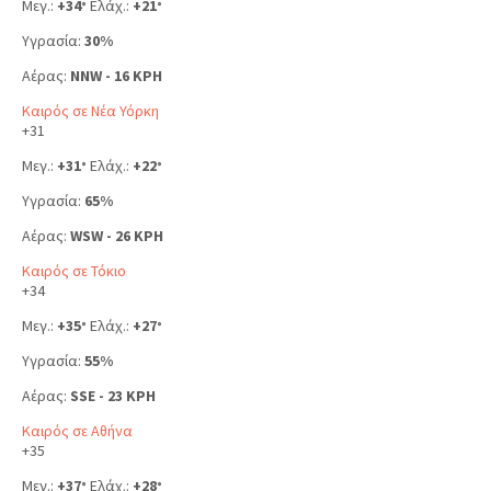
Μεγ.:
+
34
Ελάχ.:
+
21
°
°
Υγρασία:
30%
Αέρας:
NNW - 16 KPH
Καιρός σε Νέα Υόρκη
+
31
Μεγ.:
+
31
Ελάχ.:
+
22
°
°
Υγρασία:
65%
Αέρας:
WSW - 26 KPH
Καιρός σε Τόκιο
+
34
Μεγ.:
+
35
Ελάχ.:
+
27
°
°
Υγρασία:
55%
Αέρας:
SSE - 23 KPH
Καιρός σε Αθήνα
+
35
Μεγ.:
+
37
Ελάχ.:
+
28
°
°