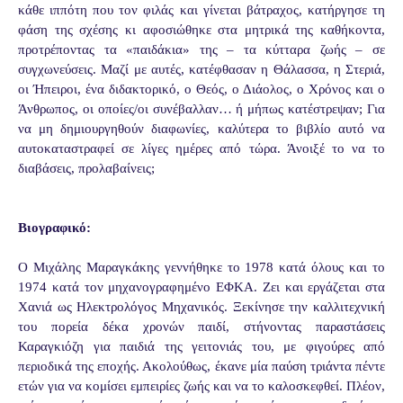
κάθε ιππότη που τον φιλάς και γίνεται βάτραχος, κατήργησε τη
φάση της σχέσης κι αφοσιώθηκε στα μητρικά της καθήκοντα,
προτρέποντας τα «παιδάκια» της – τα κύτταρα ζωής – σε
συγχωνεύσεις. Μαζί με αυτές, κατέφθασαν η Θάλασσα, η Στεριά,
οι Ήπειροι, ένα διδακτορικό, ο Θεός, ο Διάολος, ο Χρόνος και ο
Άνθρωπος, οι οποίες/οι συνέβαλλαν… ή μήπως κατέστρεψαν; Για
να μη δημιουργηθούν διαφωνίες, καλύτερα το βιβλίο αυτό να
αυτοκαταστραφεί σε λίγες ημέρες από τώρα. Άνοιξέ το να το
διαβάσεις, προλαβαίνεις;
Βιογραφικό:
Ο Μιχάλης Μαραγκάκης γεννήθηκε το 1978 κατά όλους και το
1974 κατά τον μηχανογραφημένο ΕΦΚΑ. Ζει και εργάζεται στα
Χανιά ως Ηλεκτρολόγος Μηχανικός. Ξεκίνησε την καλλιτεχνική
του πορεία δέκα χρονών παιδί, στήνοντας παραστάσεις
Καραγκιόζη για παιδιά της γειτονιάς του, με φιγούρες από
περιοδικά της εποχής. Ακολούθως, έκανε μία παύση τριάντα πέντε
ετών για να κομίσει εμπειρίες ζωής και να το καλοσκεφθεί. Πλέον,