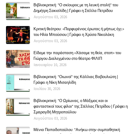
Βιβλιοκριτική: "Ο σκίουρος με τη λευκή στολή" του
Δημήτρη Σακισλίδη | Γράφει η Στέλλα Πετρίδου
Αυγούστου 03, 2026
Κριτική θεάτρου: «Πορφυρένιος έρωτας ή μήπως όχι;»
του Ηλία Μπούσιου | Γράφει η Χρύσα Νικολάκη
Αυγούστου 03, 2026
Είδαμε την παράσταση «Χάσαμε τη θεία, στοπ» του
Γιώργου Διαλεγμένου στο θέατρο ΦΙΛΙΠ
Ιανουαρίου 10, 2026
Βιβλιοκριτική: "Οιωνοί" της Κάλλιας Βαβουλιώτη |
Γράφει η Νίκη Μισαηλίδη
Ιουλίου 30, 2026
Βιβλιοκριτική: "Ο Ωρίωνας, ο Μάξιμος και οι
φανταστικοί τους φίλοι" της Στέλλας Πετρίδου | Γράφει η
Σμαραγδή Μητροπούλου
Αυγούστου 03, 2026
Μένια Παπαδοπούλου: "Ανήκω στην συμπαθητική