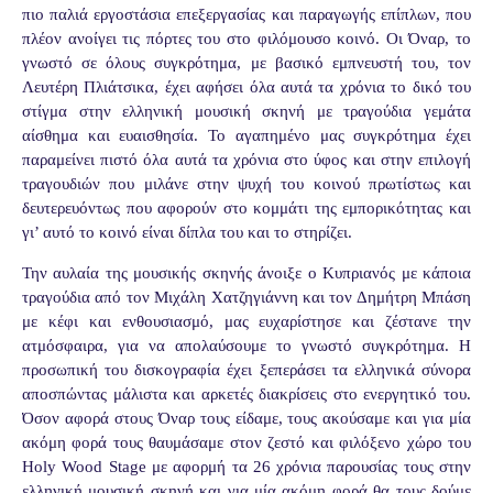
πιο παλιά εργοστάσια επεξεργασίας και παραγωγής επίπλων, που
πλέον ανοίγει τις πόρτες του στο φιλόμουσο κοινό. Οι Όναρ, το
γνωστό σε όλους συγκρότημα, με βασικό εμπνευστή του, τον
Λευτέρη Πλιάτσικα, έχει αφήσει όλα αυτά τα χρόνια το δικό του
στίγμα στην ελληνική μουσική σκηνή με τραγούδια γεμάτα
αίσθημα και ευαισθησία. Το αγαπημένο μας συγκρότημα έχει
παραμείνει πιστό όλα αυτά τα χρόνια στο ύφος και στην επιλογή
τραγουδιών που μιλάνε στην ψυχή του κοινού πρωτίστως και
δευτερευόντως που αφορούν στο κομμάτι της εμπορικότητας και
γι’ αυτό το κοινό είναι δίπλα του και το στηρίζει.
Την αυλαία της μουσικής σκηνής άνοιξε ο Κυπριανός με κάποια
τραγούδια από τον Μιχάλη Χατζηγιάννη και τον Δημήτρη Μπάση
με κέφι και ενθουσιασμό, μας ευχαρίστησε και ζέστανε την
ατμόσφαιρα, για να απολαύσουμε το γνωστό συγκρότημα. Η
προσωπική του δισκογραφία έχει ξεπεράσει τα ελληνικά σύνορα
αποσπώντας μάλιστα και αρκετές διακρίσεις στο ενεργητικό του.
Όσον αφορά στους Όναρ τους είδαμε, τους ακούσαμε και για μία
ακόμη φορά τους θαυμάσαμε στον ζεστό και φιλόξενο χώρο του
Holy
Wood
Stage
με αφορμή τα 26 χρόνια παρουσίας τους στην
ελληνική μουσική σκηνή και για μία ακόμη φορά θα τους δούμε