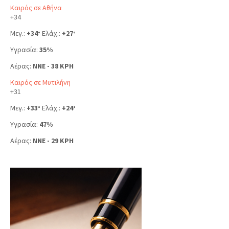
Καιρός σε Αθήνα
+
34
Μεγ.:
+
34
Ελάχ.:
+
27
°
°
Υγρασία:
35%
Αέρας:
NNE - 38 KPH
Καιρός σε Μυτιλήνη
+
31
Μεγ.:
+
33
Ελάχ.:
+
24
°
°
Υγρασία:
47%
Αέρας:
NNE - 29 KPH