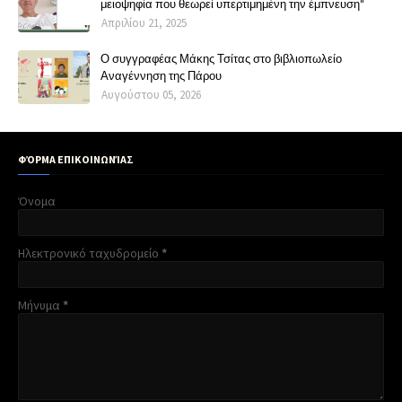
μειοψηφία που θεωρεί υπερτιμημένη την έμπνευση"
Απριλίου 21, 2025
Ο συγγραφέας Μάκης Τσίτας στο βιβλιοπωλείο
Αναγέννηση της Πάρου
Αυγούστου 05, 2026
ΦΌΡΜΑ ΕΠΙΚΟΙΝΩΝΊΑΣ
Όνομα
Ηλεκτρονικό ταχυδρομείο
*
Μήνυμα
*