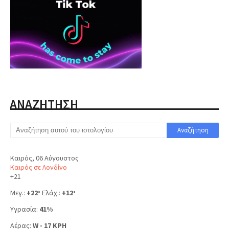
ΑΝΑΖΗΤΗΣΗ
Καιρός, 06 Αύγουστος
Καιρός σε Λονδίνο
+
21
Μεγ.:
+
22
Ελάχ.:
+
12
°
°
Υγρασία:
41%
Αέρας:
W - 17 KPH