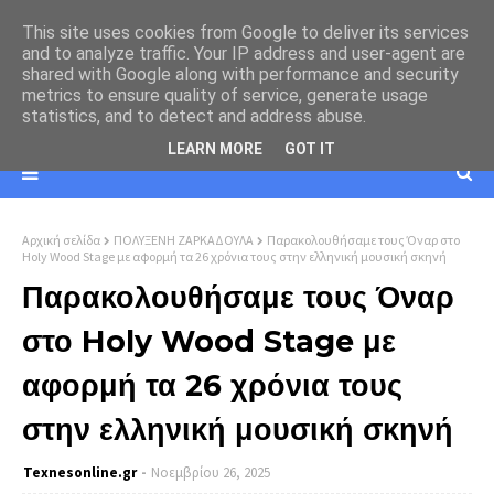
This site uses cookies from Google to deliver its services
and to analyze traffic. Your IP address and user-agent are
shared with Google along with performance and security
metrics to ensure quality of service, generate usage
statistics, and to detect and address abuse.
LEARN MORE
GOT IT
Αρχική σελίδα
ΠΟΛΥΞΕΝΗ ΖΑΡΚΑΔΟΥΛΑ
Παρακολουθήσαμε τους Όναρ στο
Holy Wood Stage με αφορμή τα 26 χρόνια τους στην ελληνική μουσική σκηνή
Παρακολουθήσαμε τους Όναρ
στο Holy Wood Stage με
αφορμή τα 26 χρόνια τους
στην ελληνική μουσική σκηνή
Texnesοnline.gr
Νοεμβρίου 26, 2025