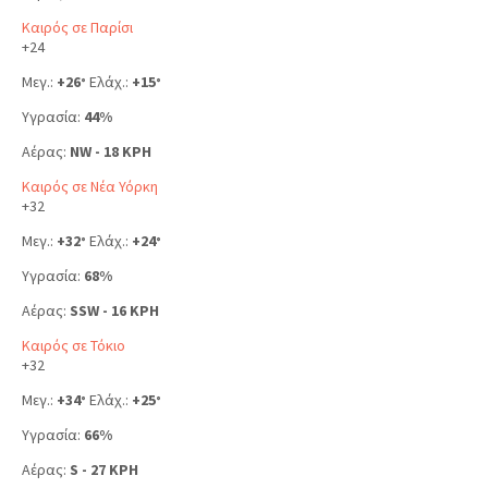
Καιρός σε Παρίσι
+
24
Μεγ.:
+
26
Ελάχ.:
+
15
°
°
Υγρασία:
44%
Αέρας:
NW - 18 KPH
Καιρός σε Νέα Υόρκη
+
32
Μεγ.:
+
32
Ελάχ.:
+
24
°
°
Υγρασία:
68%
Αέρας:
SSW - 16 KPH
Καιρός σε Τόκιο
+
32
Μεγ.:
+
34
Ελάχ.:
+
25
°
°
Υγρασία:
66%
Αέρας:
S - 27 KPH