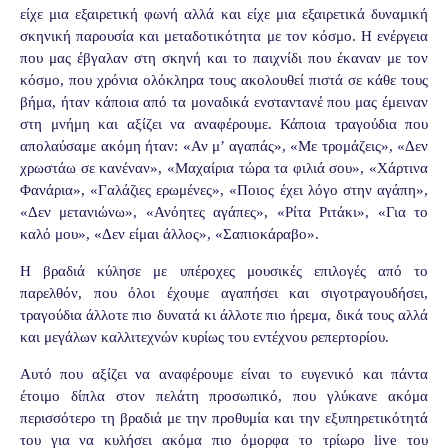
είχε μια εξαιρετική φωνή αλλά και είχε μια εξαιρετικά δυναμική
σκηνική παρουσία και μεταδοτικότητα με τον κόσμο. Η ενέργεια
που μας έβγαλαν στη σκηνή και το παιχνίδι που έκαναν με τον
κόσμο, που χρόνια ολόκληρα τους ακολουθεί πιστά σε κάθε τους
βήμα, ήταν κάποια από τα μοναδικά ενσταντανέ που μας έμειναν
στη μνήμη και αξίζει να αναφέρουμε. Κάποια τραγούδια που
απολαύσαμε ακόμη ήταν: «Αν μ’ αγαπάς», «Με τρομάζεις», «Δεν
χρωστάω σε κανέναν», «Μαχαίρια τώρα τα φιλιά σου», «Χάρτινα
Φανάρια», «Γαλάζιες ερωμένες», «Ποιος έχει λόγο στην αγάπη»,
«Δεν μετανιώνω», «Ανόητες αγάπες», «Ρίτα Ριτάκι», «Για το
καλό μου», «Δεν είμαι άλλος», «Σαπιοκάραβο».
Η βραδιά κύλησε με υπέροχες μουσικές επιλογές από το
παρελθόν, που όλοι έχουμε αγαπήσει και σιγοτραγουδήσει,
τραγούδια άλλοτε πιο δυνατά κι άλλοτε πιο ήρεμα, δικά τους αλλά
και μεγάλων καλλιτεχνών κυρίως του εντέχνου ρεπερτορίου.
Αυτό που αξίζει να αναφέρουμε είναι το ευγενικό και πάντα
έτοιμο δίπλα στον πελάτη προσωπικό, που γλύκανε ακόμα
περισσότερο τη βραδιά με την προθυμία και την εξυπηρετικότητά
του για να κυλήσει ακόμα πιο όμορφα το τρίωρο
live
του