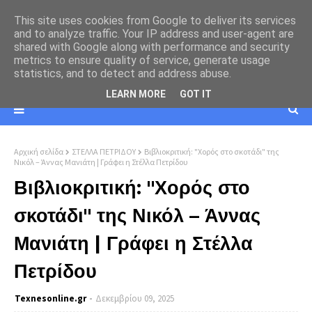
This site uses cookies from Google to deliver its services
and to analyze traffic. Your IP address and user-agent are
shared with Google along with performance and security
metrics to ensure quality of service, generate usage
statistics, and to detect and address abuse.
LEARN MORE
GOT IT
Αρχική σελίδα
ΣΤΕΛΛΑ ΠΕΤΡΙΔΟΥ
Βιβλιοκριτική: "Χορός στο σκοτάδι" της
Νικόλ – Άννας Μανιάτη | Γράφει η Στέλλα Πετρίδου
Βιβλιοκριτική: "Χορός στο
σκοτάδι" της Νικόλ – Άννας
Μανιάτη | Γράφει η Στέλλα
Πετρίδου
Texnesοnline.gr
Δεκεμβρίου 09, 2025