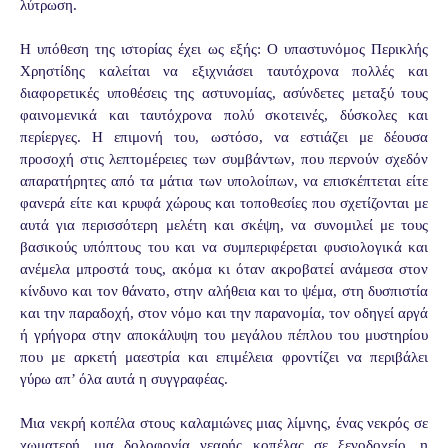
λύτρωση.
Η υπόθεση της ιστορίας έχει ως εξής: Ο υπαστυνόμος Περικλής
Χρηστίδης καλείται να εξιχνιάσει ταυτόχρονα πολλές και
διαφορετικές υποθέσεις της αστυνομίας, ασύνδετες μεταξύ τους
φαινομενικά και ταυτόχρονα πολύ σκοτεινές, δύσκολες και
περίεργες. Η επιμονή του, ωστόσο, να εστιάζει με δέουσα
προσοχή στις λεπτομέρειες των συμβάντων, που περνούν σχεδόν
απαρατήρητες από τα μάτια των υπολοίπων, να επισκέπτεται είτε
φανερά είτε και κρυφά χώρους και τοποθεσίες που σχετίζονται με
αυτά για περισσότερη μελέτη και σκέψη, να συνομιλεί με τους
βασικούς υπόπτους του και να συμπεριφέρεται φυσιολογικά και
ανέμελα μπροστά τους, ακόμα κι όταν ακροβατεί ανάμεσα στον
κίνδυνο και τον θάνατο, στην αλήθεια και το ψέμα, στη δυσπιστία
και την παραδοχή, στον νόμο και την παρανομία, τον οδηγεί αργά
ή γρήγορα στην αποκάλυψη του μεγάλου πέπλου του μυστηρίου
που με αρκετή μαεστρία και επιμέλεια φροντίζει να περιβάλει
γύρω απ’ όλα αυτά η συγγραφέας.
Μια νεκρή κοπέλα στους καλαμιώνες μιας λίμνης, ένας νεκρός σε
χωματερή, μια δολοφονία νεαρής κοπέλας σε ξενοδοχείο, η