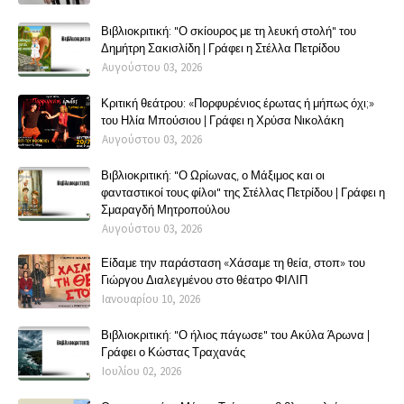
Βιβλιοκριτική: "Ο σκίουρος με τη λευκή στολή" του
Δημήτρη Σακισλίδη | Γράφει η Στέλλα Πετρίδου
Αυγούστου 03, 2026
Κριτική θεάτρου: «Πορφυρένιος έρωτας ή μήπως όχι;»
του Ηλία Μπούσιου | Γράφει η Χρύσα Νικολάκη
Αυγούστου 03, 2026
Βιβλιοκριτική: "Ο Ωρίωνας, ο Μάξιμος και οι
φανταστικοί τους φίλοι" της Στέλλας Πετρίδου | Γράφει η
Σμαραγδή Μητροπούλου
Αυγούστου 03, 2026
Είδαμε την παράσταση «Χάσαμε τη θεία, στοπ» του
Γιώργου Διαλεγμένου στο θέατρο ΦΙΛΙΠ
Ιανουαρίου 10, 2026
Βιβλιοκριτική: "Ο ήλιος πάγωσε" του Ακύλα Άρωνα |
Γράφει ο Κώστας Τραχανάς
Ιουλίου 02, 2026