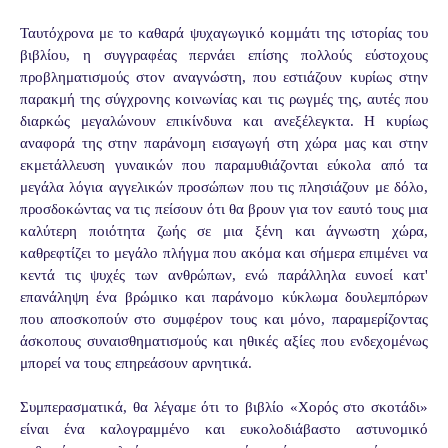
Ταυτόχρονα με το καθαρά ψυχαγωγικό κομμάτι της ιστορίας του
βιβλίου, η συγγραφέας περνάει επίσης πολλούς εύστοχους
προβληματισμούς στον αναγνώστη, που εστιάζουν κυρίως στην
παρακμή της σύγχρονης κοινωνίας και τις ρωγμές της, αυτές που
διαρκώς μεγαλώνουν επικίνδυνα και ανεξέλεγκτα. Η κυρίως
αναφορά της στην παράνομη εισαγωγή στη χώρα μας και στην
εκμετάλλευση γυναικών που παραμυθιάζονται εύκολα από τα
μεγάλα λόγια αγγελικών προσώπων που τις πλησιάζουν με δόλο,
προσδοκώντας να τις πείσουν ότι θα βρουν για τον εαυτό τους μια
καλύτερη ποιότητα ζωής σε μια ξένη και άγνωστη χώρα,
καθρεφτίζει το μεγάλο πλήγμα που ακόμα και σήμερα επιμένει να
κεντά τις ψυχές των ανθρώπων, ενώ παράλληλα ευνοεί κατ'
επανάληψη ένα βρώμικο και παράνομο κύκλωμα δουλεμπόρων
που αποσκοπούν στο συμφέρον τους και μόνο, παραμερίζοντας
άσκοπους συναισθηματισμούς και ηθικές αξίες που ενδεχομένως
μπορεί να τους επηρεάσουν αρνητικά.
Συμπερασματικά, θα λέγαμε ότι το βιβλίο «Χορός στο σκοτάδι»
είναι ένα καλογραμμένο και ευκολοδιάβαστο αστυνομικό