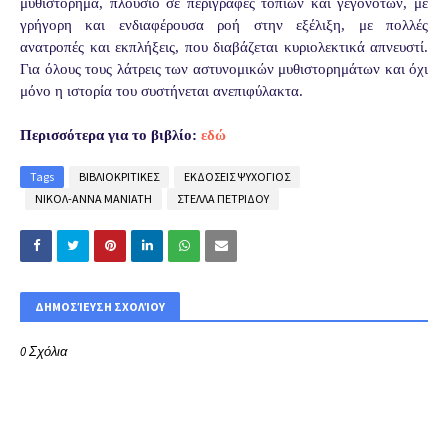
μυθιστόρημα, πλούσιο σε περιγραφές τοπίων και γεγονότων, με
γρήγορη και ενδιαφέρουσα ροή στην εξέλιξη, με πολλές
ανατροπές και εκπλήξεις, που διαβάζεται κυριολεκτικά απνευστί.
Για όλους τους λάτρεις των αστυνομικών μυθιστορημάτων και όχι
μόνο η ιστορία του συστήνεται ανεπιφύλακτα.
Περισσότερα για το βιβλίο:
εδώ
Tags
ΒΙΒΛΙΟΚΡΙΤΙΚΕΣ
ΕΚΔΟΣΕΙΣ ΨΥΧΟΓΙΟΣ
ΝΙΚΟΛ-ΑΝΝΑ ΜΑΝΙΑΤΗ
ΣΤΕΛΛΑ ΠΕΤΡΙΔΟΥ
ΔΗΜΟΣΊΕΥΣΗ ΣΧΟΛΊΟΥ
0 Σχόλια