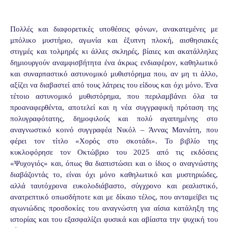
Πολλές και διαφορετικές υποθέσεις φόνων, ανακατεμένες με
μπόλικο μυστήριο, αγωνία και έξυπνη πλοκή, αισθησιακές
στιγμές και τολμηρές κι άλλες σκληρές, βίαιες και ακατάλληλες
δημιουργούν αναμφισβήτητα ένα άκρως ενδιαφέρον, καθηλωτικό
και συναρπαστικό αστυνομικό μυθιστόρημα που, αν μη τι άλλο,
αξίζει να διαβαστεί από τους λάτρεις του είδους και όχι μόνο. Ένα
τέτοιο αστυνομικό μυθιστόρημα, που περιλαμβάνει όλα τα
προαναφερθέντα, αποτελεί και η νέα συγγραφική πρόταση της
πολυγραφότατης, δημοφιλούς και πολύ αγαπημένης στο
αναγνωστικό κοινό συγγραφέα Νικόλ – Άννας Μανιάτη, που
φέρει τον τίτλο «Χορός στο σκοτάδι». Το βιβλίο της
κυκλοφόρησε τον Οκτώβριο του 2025 από τις εκδόσεις
«Ψυχογιός» και, όπως θα διαπιστώσει και ο ίδιος ο αναγνώστης
διαβάζοντάς το, είναι όχι μόνο καθηλωτικό και μυστηριώδες,
αλλά ταυτόχρονα ευκολοδιάβαστο, σύγχρονο και ρεαλιστικό,
ανατρεπτικό οπωσδήποτε και με δίκαιο τέλος, που ανταμείβει τις
αγωνιώδεις προσδοκίες του αναγνώστη για αίσια κατάληξη της
ιστορίας και του εξασφαλίζει φυσικά και αβίαστα την ψυχική του