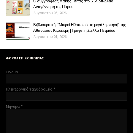
Ο συγγραφέας Μάκης Τσίτας στο βιβλιοπωλείο
Αναγέννηση της Πάρου
Αυγούστου 05, 2026
Βιβλιοκριτική: "Μικροί Ηθοποιοί στη μεγάλη σκηνή" της
Αθανασίας Κιφοκέρη | Γράφει η Στέλλα Πετρίδου
Αυγούστου 01, 2026
ΦΌΡΜΑ ΕΠΙΚΟΙΝΩΝΊΑΣ
Όνομα
Ηλεκτρονικό ταχυδρομείο
*
Μήνυμα
*