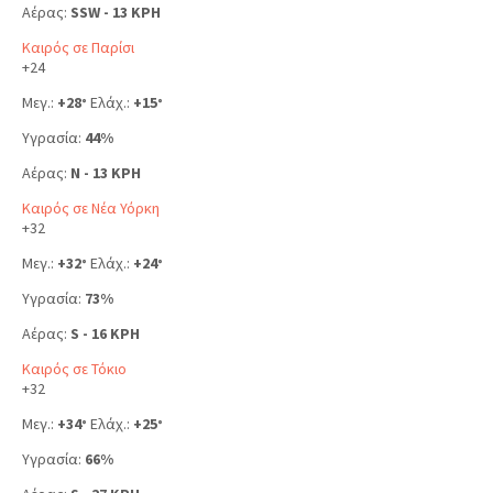
Αέρας:
SSW - 13 KPH
Καιρός σε Παρίσι
+
24
Μεγ.:
+
28
Ελάχ.:
+
15
°
°
Υγρασία:
44%
Αέρας:
N - 13 KPH
Καιρός σε Νέα Υόρκη
+
32
Μεγ.:
+
32
Ελάχ.:
+
24
°
°
Υγρασία:
73%
Αέρας:
S - 16 KPH
Καιρός σε Τόκιο
+
32
Μεγ.:
+
34
Ελάχ.:
+
25
°
°
Υγρασία:
66%