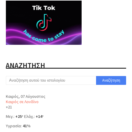
ΑΝΑΖΗΤΗΣΗ
Καιρός, 07 Αύγουστος
Καιρός σε Λονδίνο
+
21
Μεγ.:
+
25
Ελάχ.:
+
14
°
°
Υγρασία:
41%