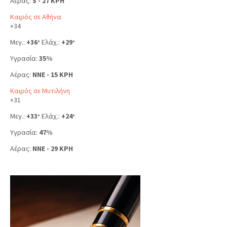
Αέρας:
S - 27 KPH
Καιρός σε Αθήνα
+
34
Μεγ.:
+
36
Ελάχ.:
+
29
°
°
Υγρασία:
35%
Αέρας:
NNE - 15 KPH
Καιρός σε Μυτιλήνη
+
31
Μεγ.:
+
33
Ελάχ.:
+
24
°
°
Υγρασία:
47%
Αέρας:
NNE - 29 KPH