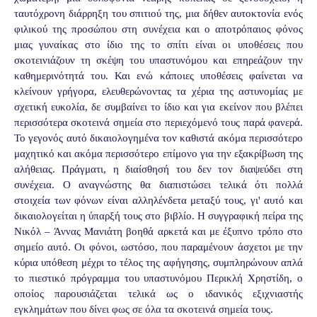
ταυτόχρονη διάρρηξη του σπιτιού της, μια δήθεν αυτοκτονία ενός
φιλικού της προσώπου στη συνέχεια και ο αποτρόπαιος φόνος
μιας γυναίκας στο ίδιο της το σπίτι είναι οι υποθέσεις που
σκοτεινιάζουν τη σκέψη του υπαστυνόμου και επηρεάζουν την
καθημερινότητά του. Και ενώ κάποιες υποθέσεις φαίνεται να
κλείνουν γρήγορα, ελευθερώνοντας τα χέρια της αστυνομίας με
σχετική ευκολία, δε συμβαίνει το ίδιο και για εκείνον που βλέπει
περισσότερα σκοτεινά σημεία στο περιεχόμενό τους παρά φανερά.
Το γεγονός αυτό δικαιολογημένα τον καθιστά ακόμα περισσότερο
μαχητικό και ακόμα περισσότερο επίμονο για την εξακρίβωση της
αλήθειας. Πράγματι, η διαίσθησή του δεν τον διαψεύδει στη
συνέχεια. Ο αναγνώστης θα διαπιστώσει τελικά ότι πολλά
στοιχεία των φόνων είναι αλληλένδετα μεταξύ τους, γι' αυτό και
δικαιολογείται η ύπαρξή τους στο βιβλίο. Η συγγραφική πείρα της
Νικόλ – Άννας Μανιάτη βοηθά αρκετά και με έξυπνο τρόπο στο
σημείο αυτό. Οι φόνοι, ωστόσο, που παραμένουν άσχετοι με την
κύρια υπόθεση μέχρι το τέλος της αφήγησης, συμπληρώνουν απλά
το πιεστικό πρόγραμμα του υπαστυνόμου Περικλή Χρηστίδη, ο
οποίος παρουσιάζεται τελικά ως ο ιδανικός εξιχνιαστής
εγκλημάτων που δίνει φως σε όλα τα σκοτεινά σημεία τους.