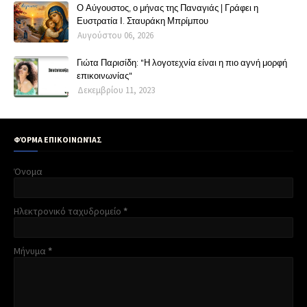
Ο Αύγουστος, ο μήνας της Παναγιάς | Γράφει η
Ευστρατία Ι. Σταυράκη Μπρίμπου
Αυγούστου 06, 2026
Γιώτα Παρισίδη: "Η λογοτεχνία είναι η πιο αγνή μορφή
επικοινωνίας"
Δεκεμβρίου 11, 2023
ΦΌΡΜΑ ΕΠΙΚΟΙΝΩΝΊΑΣ
Όνομα
Ηλεκτρονικό ταχυδρομείο
*
Μήνυμα
*