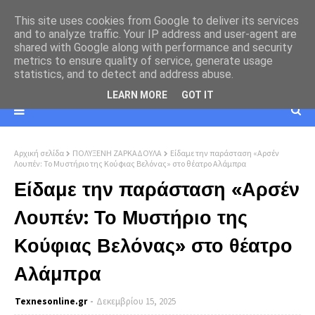
This site uses cookies from Google to deliver its services
and to analyze traffic. Your IP address and user-agent are
shared with Google along with performance and security
metrics to ensure quality of service, generate usage
statistics, and to detect and address abuse.
LEARN MORE
GOT IT
Αρχική σελίδα
ΠΟΛΥΞΕΝΗ ΖΑΡΚΑΔΟΥΛΑ
Είδαμε την παράσταση «Αρσέν
Λουπέν: Το Μυστήριο της Κούφιας Βελόνας» στο θέατρο Αλάμπρα
Είδαμε την παράσταση «Αρσέν
Λουπέν: Το Μυστήριο της
Κούφιας Βελόνας» στο θέατρο
Αλάμπρα
Texnesοnline.gr
Δεκεμβρίου 15, 2025