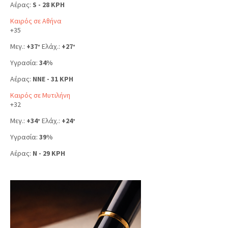
Αέρας:
S - 28 KPH
Καιρός σε Αθήνα
+
35
Μεγ.:
+
37
Ελάχ.:
+
27
°
°
Υγρασία:
34%
Αέρας:
NNE - 31 KPH
Καιρός σε Μυτιλήνη
+
32
Μεγ.:
+
34
Ελάχ.:
+
24
°
°
Υγρασία:
39%
Αέρας:
N - 29 KPH