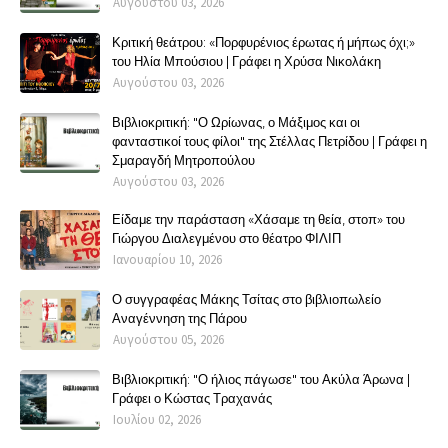
Αυγούστου 03, 2026
Κριτική θεάτρου: «Πορφυρένιος έρωτας ή μήπως όχι;»
του Ηλία Μπούσιου | Γράφει η Χρύσα Νικολάκη
Αυγούστου 03, 2026
Βιβλιοκριτική: "Ο Ωρίωνας, ο Μάξιμος και οι
φανταστικοί τους φίλοι" της Στέλλας Πετρίδου | Γράφει η
Σμαραγδή Μητροπούλου
Αυγούστου 03, 2026
Είδαμε την παράσταση «Χάσαμε τη θεία, στοπ» του
Γιώργου Διαλεγμένου στο θέατρο ΦΙΛΙΠ
Ιανουαρίου 10, 2026
Ο συγγραφέας Μάκης Τσίτας στο βιβλιοπωλείο
Αναγέννηση της Πάρου
Αυγούστου 05, 2026
Βιβλιοκριτική: "Ο ήλιος πάγωσε" του Ακύλα Άρωνα |
Γράφει ο Κώστας Τραχανάς
Ιουλίου 02, 2026