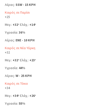
Αέρας:
SSW - 15 KPH
Καιρός σε Παρίσι
+
25
Μεγ.:
+
32
Ελάχ.:
+
14
°
°
Υγρασία:
36%
Αέρας:
ENE - 10 KPH
Καιρός σε Νέα Υόρκη
+
32
Μεγ.:
+
32
Ελάχ.:
+
23
°
°
Υγρασία:
44%
Αέρας:
W - 25 KPH
Καιρός σε Τόκιο
+
34
Μεγ.:
+
34
Ελάχ.:
+
26
°
°
Υγρασία:
55%