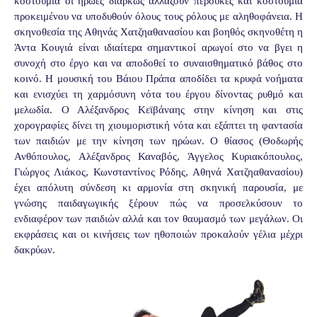
κοστούμια οι ήρωες διαρκώς αλλάζουν περούκες και κοστούμια
προκειμένου να υποδυθούν όλους τους ρόλους με αληθοφάνεια. Η
σκηνοθεσία της Αθηνάς Χατζηαθανασίου και βοηθός σκηνοθέτη η
Άντα Κουγιά είναι ιδιαίτερα σημαντικοί αρωγοί στο να βγει η
συνοχή στο έργο και να αποδοθεί το συναισθηματικό βάθος στο
κοινό. Η μουσική του Βάιου Πράπα αποδίδει τα κρυφά νοήματα
και ενισχύει τη χαρμόσυνη νότα του έργου δίνοντας ρυθμό και
μελωδία. Ο Αλέξανδρος Κεϊβάναης στην κίνηση και στις
χορογραφίες δίνει τη χιουμοριστική νότα και εξάπτει τη φαντασία
των παιδιών με την κίνηση των ηρώων. Ο θίασος (Θοδωρής
Ανθόπουλος, Αλέξανδρος Καναβός, Άγγελος Κυριακόπουλος,
Γιώργος Λιάκος, Κωνσταντίνος Ρόδης, Αθηνά Χατζηαθανασίου)
έχει απόλυτη σύνδεση κι αρμονία στη σκηνική παρουσία, με
γνώσης παιδαγωγικής ξέρουν πώς να προσελκύσουν το
ενδιαφέρον των παιδιών αλλά και τον θαυμασμό των μεγάλων. Οι
εκφράσεις και οι κινήσεις των ηθοποιών προκαλούν γέλια μέχρι
δακρύων.