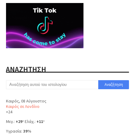
ΑΝΑΖΗΤΗΣΗ
Καιρός, 08 Αύγουστος
Καιρός σε Λονδίνο
+
24
Μεγ.:
+
29
Ελάχ.:
+
11
°
°
Υγρασία:
39%