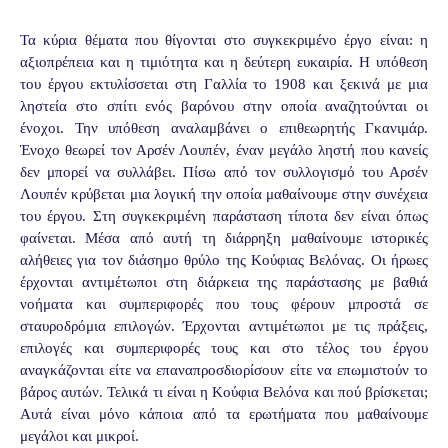
Τα κύρια θέματα που θίγονται στο συγκεκριμένο έργο είναι: η
αξιοπρέπεια και η τιμιότητα και η δεύτερη ευκαιρία. Η υπόθεση
του έργου εκτυλίσσεται στη Γαλλία το 1908 και ξεκινά με μια
ληστεία στο σπίτι ενός βαρόνου στην οποία αναζητούνται οι
ένοχοι. Την υπόθεση αναλαμβάνει ο επιθεωρητής Γκανιμάρ.
Ένοχο θεωρεί τον Αρσέν Λουπέν, έναν μεγάλο ληστή που κανείς
δεν μπορεί να συλλάβει. Πίσω από τον συλλογισμό του Αρσέν
Λουπέν κρύβεται μια λογική την οποία μαθαίνουμε στην συνέχεια
του έργου. Στη συγκεκριμένη παράσταση τίποτα δεν είναι όπως
φαίνεται. Μέσα από αυτή τη διάρρηξη μαθαίνουμε ιστορικές
αλήθειες για τον διάσημο θρύλο της Κούφιας Βελόνας. Οι ήρωες
έρχονται αντιμέτωποι στη διάρκεια της παράστασης με βαθιά
νοήματα και συμπεριφορές που τους φέρουν μπροστά σε
σταυροδρόμια επιλογών. Έρχονται αντιμέτωποι με τις πράξεις,
επιλογές και συμπεριφορές τους και στο τέλος του έργου
αναγκάζονται είτε να επαναπροσδιορίσουν είτε να επωμιστούν το
βάρος αυτών. Τελικά τι είναι η Κούφια Βελόνα και πού βρίσκεται;
Αυτά είναι μόνο κάποια από τα ερωτήματα που μαθαίνουμε
μεγάλοι και μικροί.