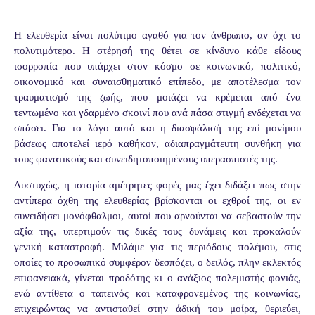
Η ελευθερία είναι πολύτιμο αγαθό για τον άνθρωπο, αν όχι το
πολυτιμότερο. Η στέρησή της θέτει σε κίνδυνο κάθε είδους
ισορροπία που υπάρχει στον κόσμο σε κοινωνικό, πολιτικό,
οικονομικό και συναισθηματικό επίπεδο, με αποτέλεσμα τον
τραυματισμό της ζωής, που μοιάζει να κρέμεται από ένα
τεντωμένο και γδαρμένο σκοινί που ανά πάσα στιγμή ενδέχεται να
σπάσει. Για το λόγο αυτό και η διασφάλισή της επί μονίμου
βάσεως αποτελεί ιερό καθήκον, αδιαπραγμάτευτη συνθήκη για
τους φανατικούς και συνειδητοποιημένους υπερασπιστές της.
Δυστυχώς, η ιστορία αμέτρητες φορές μας έχει διδάξει πως στην
αντίπερα όχθη της ελευθερίας βρίσκονται οι εχθροί της, οι εν
συνειδήσει μονόφθαλμοι, αυτοί που αρνούνται να σεβαστούν την
αξία της, υπερτιμούν τις δικές τους δυνάμεις και προκαλούν
γενική καταστροφή. Μιλάμε για τις περιόδους πολέμου, στις
οποίες το προσωπικό συμφέρον δεσπόζει, ο δειλός, πλην εκλεκτός
επιφανειακά, γίνεται προδότης κι ο ανάξιος πολεμιστής φονιάς,
ενώ αντίθετα ο ταπεινός και καταφρονεμένος της κοινωνίας,
επιχειρώντας να αντισταθεί στην άδική του μοίρα, θεριεύει,