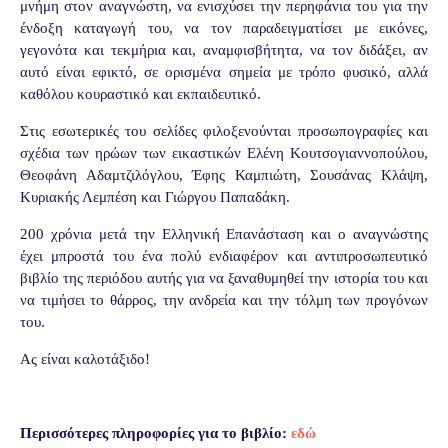
μνήμη στον αναγνώστη, να ενισχύσει την περηφάνια του για την
ένδοξη καταγωγή του, να τον παραδειγματίσει με εικόνες,
γεγονότα και τεκμήρια και, αναμφισβήτητα, να τον διδάξει, αν
αυτό είναι εφικτό, σε ορισμένα σημεία με τρόπο φυσικό, αλλά
καθόλου κουραστικό και εκπαιδευτικό.
Στις εσωτερικές του σελίδες φιλοξενούνται προσωπογραφίες και
σχέδια των ηρώων των εικαστικών Ελένη Κουτσογιαννοπούλου,
Θεοφάνη Αδαμτζιλόγλου, Έφης Καμπιώτη, Σουσάνας Κλάψη,
Κυριακής Λεμπέση και Γιώργου Παπαδάκη.
200 χρόνια μετά την Ελληνική Επανάσταση και ο αναγνώστης
έχει μπροστά του ένα πολύ ενδιαφέρον και αντιπροσωπευτικό
βιβλίο της περιόδου αυτής για να ξαναθυμηθεί την ιστορία του και
να τιμήσει το θάρρος, την ανδρεία και την τόλμη των προγόνων
του.
Ας είναι καλοτάξιδο!
Περισσότερες πληροφορίες για το βιβλίο:
εδώ