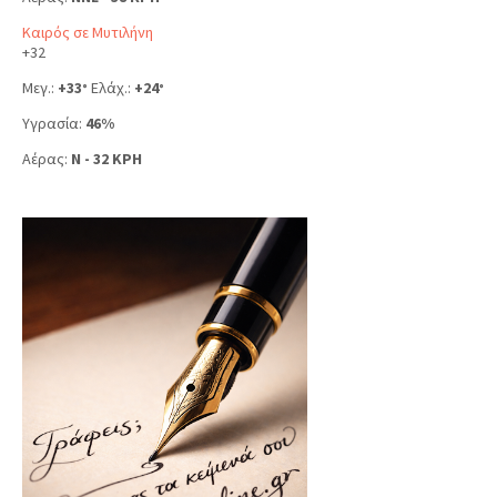
Καιρός σε Μυτιλήνη
+
32
Μεγ.:
+
33
Ελάχ.:
+
24
°
°
Υγρασία:
46%
Αέρας:
N - 32 KPH