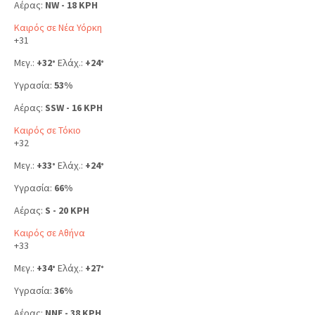
Αέρας:
NW - 18 KPH
Καιρός σε Νέα Υόρκη
+
31
Μεγ.:
+
32
Ελάχ.:
+
24
°
°
Υγρασία:
53%
Αέρας:
SSW - 16 KPH
Καιρός σε Τόκιο
+
32
Μεγ.:
+
33
Ελάχ.:
+
24
°
°
Υγρασία:
66%
Αέρας:
S - 20 KPH
Καιρός σε Αθήνα
+
33
Μεγ.:
+
34
Ελάχ.:
+
27
°
°
Υγρασία:
36%
Αέρας:
NNE - 38 KPH