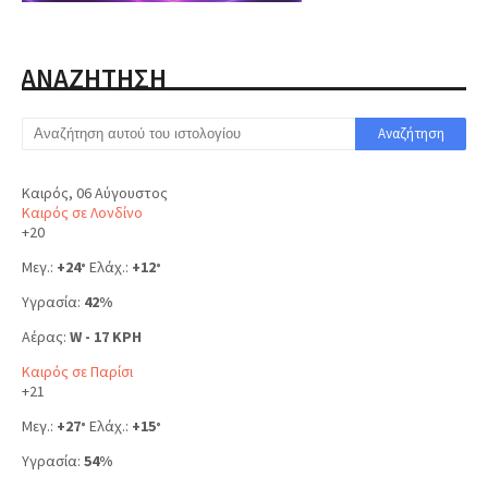
ΑΝΑΖΗΤΗΣΗ
Καιρός, 06 Αύγουστος
Καιρός σε Λονδίνο
+
20
Μεγ.:
+
24
Ελάχ.:
+
12
°
°
Υγρασία:
42%
Αέρας:
W - 17 KPH
Καιρός σε Παρίσι
+
21
Μεγ.:
+
27
Ελάχ.:
+
15
°
°
Υγρασία:
54%