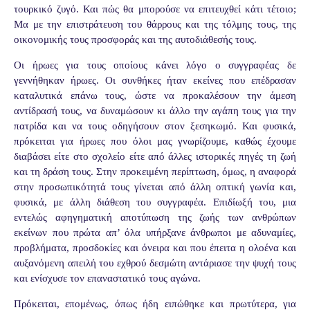
τουρκικό ζυγό. Και πώς θα μπορούσε να επιτευχθεί κάτι τέτοιο;
Μα με την επιστράτευση του θάρρους και της τόλμης τους, της
οικονομικής τους προσφοράς και της αυτοδιάθεσής τους.
Οι ήρωες για τους οποίους κάνει λόγο ο συγγραφέας δε
γεννήθηκαν ήρωες. Οι συνθήκες ήταν εκείνες που επέδρασαν
καταλυτικά επάνω τους, ώστε να προκαλέσουν την άμεση
αντίδρασή τους, να δυναμώσουν κι άλλο την αγάπη τους για την
πατρίδα και να τους οδηγήσουν στον ξεσηκωμό. Και φυσικά,
πρόκειται για ήρωες που όλοι μας γνωρίζουμε, καθώς έχουμε
διαβάσει είτε στο σχολείο είτε από άλλες ιστορικές πηγές τη ζωή
και τη δράση τους. Στην προκειμένη περίπτωση, όμως, η αναφορά
στην προσωπικότητά τους γίνεται από άλλη οπτική γωνία και,
φυσικά, με άλλη διάθεση του συγγραφέα. Επιδίωξή του, μια
εντελώς αφηγηματική αποτύπωση της ζωής των ανθρώπων
εκείνων που πρώτα απ’ όλα υπήρξανε άνθρωποι με αδυναμίες,
προβλήματα, προσδοκίες και όνειρα και που έπειτα η ολοένα και
αυξανόμενη απειλή του εχθρού δεσμώτη αντάριασε την ψυχή τους
και ενίσχυσε τον επαναστατικό τους αγώνα.
Πρόκειται, επομένως, όπως ήδη ειπώθηκε και πρωτύτερα, για