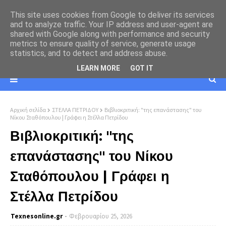
This site uses cookies from Google to deliver its services
and to analyze traffic. Your IP address and user-agent are
shared with Google along with performance and security
metrics to ensure quality of service, generate usage
statistics, and to detect and address abuse.
LEARN MORE
GOT IT
Αρχική σελίδα
ΣΤΕΛΛΑ ΠΕΤΡΙΔΟΥ
Βιβλιοκριτική: "της επανάστασης" του
Νίκου Σταθόπουλου | Γράφει η Στέλλα Πετρίδου
Βιβλιοκριτική: "της
επανάστασης" του Νίκου
Σταθόπουλου | Γράφει η
Στέλλα Πετρίδου
Texnesοnline.gr
Φεβρουαρίου 25, 2026