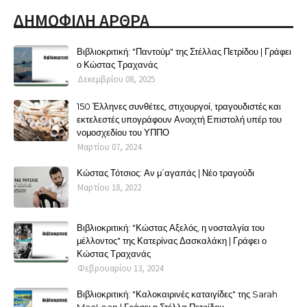
ΔΗΜΟΦΙΛΗ ΑΡΘΡΑ
Βιβλιοκριτική: "Παντούμ" της Στέλλας Πετρίδου | Γράφει
ο Κώστας Τραχανάς
Δεκεμβρίου 08, 2025
150 Έλληνες συνθέτες, στιχουργοί, τραγουδιστές και
εκτελεστές υπογράφουν Ανοιχτή Επιστολή υπέρ του
νομοσχεδίου του ΥΠΠΟ
Μαρτίου 07, 2024
Κώστας Τότσιος: Αν μ΄αγαπάς | Νέο τραγούδι
Μαρτίου 18, 2022
Βιβλιοκριτική: "Κώστας Αξελός, η νοσταλγία του
μέλλοντος" της Κατερίνας Δασκαλάκη | Γράφει ο
Κώστας Τραχανάς
Φεβρουαρίου 13, 2024
Βιβλιοκριτική: "Καλοκαιρινές καταιγίδες" της Sarah
MacLean | Γράφει η Στέλλα Πετρίδου