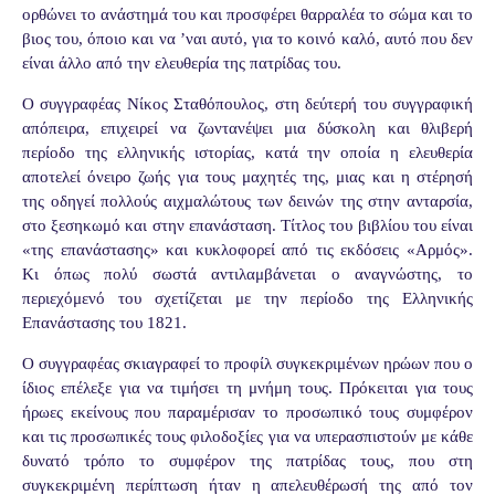
ορθώνει το ανάστημά του και προσφέρει θαρραλέα το σώμα και το
βιος του, όποιο και να ’ναι αυτό, για το κοινό καλό, αυτό που δεν
είναι άλλο από την ελευθερία της πατρίδας του.
Ο συγγραφέας Νίκος Σταθόπουλος, στη δεύτερή του συγγραφική
απόπειρα, επιχειρεί να ζωντανέψει μια δύσκολη και θλιβερή
περίοδο της ελληνικής ιστορίας, κατά την οποία η ελευθερία
αποτελεί όνειρο ζωής για τους μαχητές της, μιας και η στέρησή
της οδηγεί πολλούς αιχμαλώτους των δεινών της στην ανταρσία,
στο ξεσηκωμό και στην επανάσταση. Τίτλος του βιβλίου του είναι
«της επανάστασης» και κυκλοφορεί από τις εκδόσεις «Αρμός».
Κι όπως πολύ σωστά αντιλαμβάνεται ο αναγνώστης, το
περιεχόμενό του σχετίζεται με την περίοδο της Ελληνικής
Επανάστασης του 1821.
Ο συγγραφέας σκιαγραφεί το προφίλ συγκεκριμένων ηρώων που ο
ίδιος επέλεξε για να τιμήσει τη μνήμη τους. Πρόκειται για τους
ήρωες εκείνους που παραμέρισαν το προσωπικό τους συμφέρον
και τις προσωπικές τους φιλοδοξίες για να υπερασπιστούν με κάθε
δυνατό τρόπο το συμφέρον της πατρίδας τους, που στη
συγκεκριμένη περίπτωση ήταν η απελευθέρωσή της από τον