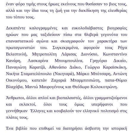
έναν φόρο τιμής στους ήρωες εκείνους που θυσίασαν το βιος τους,
αλλά και την ίδια τους τη ζωή για την διεκδίκηση της ελευθερίας
του τόπου τους.
Δεκαπέντε καλογραμμένες και ευκολοδιάβαστες βιογραφίες
ηρώων που μας ταξιδεύουν πίσω στα θλιβερά γεγονότα του
επαναστατικού αγώνα και σκιαγραφούν τον χαρακτήρα των
πρωταγωνιστών του. Συγκεκριμένα, αφορούν τους Ρήγα
Βελεστινλή, Μητροπολίτη Λάρισας Διονύσιο, Κωνσταντίνο
Κανάρη, Λασκαρίνα Μπουμπουλίνα, Γρηγόριο Δικαίο,
Παναγιώτη Καρατζά, Αθανάσιο Διάκο, Γεώργιο Καραϊσκάκη,
Νικήτα Σταματελόπουλο (Νικηταρά), Μάρκο Μπότσαρη, Αντώνη
Οικονόμου, καπετάν Ζαχαριά Μπαρμπιτσιώτη, παπα-Θύμιο
Βλαχάβα, Μαντώ Μαυρογένους και Θεόδωρο Κολοκοτρώνη.
Άνθρωποι, άλλοι απλοί και βιοπαλαιστές, άλλοι γραμματιζούμενοι
και εκλεκτοί, όλοι τους όμως υπερήφανοι που
γεννήθηκαν
Έλληνες και κουβαλούν τον ελληνικό πολιτισμό στις
πλάτες τους.
Ένα βιβλίο που επιθυμεί να διατηρήσει άσβεστη την ιστορική