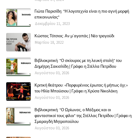
Γιώτα Παρισίδη: "Η λογοτεχνία είναι η πιο αγνή μορφή
επικοινωνίας"
Δεκεμβρίου 11, 2023
Κώστας Τότσιος: Αν μ΄αγαπάς | Νέο τραγούδι
Μαρτίου 18, 2022
Βιβλιοκριτική: "Ο σκίουρος με τη λευκή στολή" του
Δημήτρη Σακισλίδη | Γράφει η Στέλλα Πετρίδου
Αυγούστου 03, 2026
Κριτική θεάτρου: «Πορφυρένιος έρωτας ή μήπως όχι;»
του Ηλία Μπούσιου | Γράφει η Χρύσα Νικολάκη
Αυγούστου 03, 2026
Βιβλιοκριτική: "Ο Ωρίωνας, ο Μάξιμος και οι
φανταστικοί τους φίλοι" της Στέλλας Πετρίδου | Γράφει η
Σμαραγδή Μητροπούλου
Αυγούστου 03, 2026