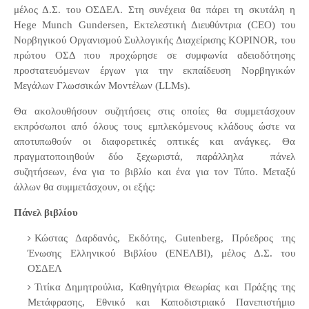
μέλος Δ.Σ. του ΟΣΔΕΛ. Στη συνέχεια θα πάρει τη σκυτάλη η
Hege Munch Gundersen, Εκτελεστική Διευθύντρια (CEO) του
Νορβηγικού Οργανισμού Συλλογικής Διαχείρισης KOPINOR, του
πρώτου ΟΣΔ που προχώρησε σε συμφωνία αδειοδότησης
προστατευόμενων έργων για την εκπαίδευση Νορβηγικών
Μεγάλων Γλωσσικών Μοντέλων (LLMs).
Θα ακολουθήσουν συζητήσεις στις οποίες θα συμμετάσχουν
εκπρόσωποι από όλους τους εμπλεκόμενους κλάδους ώστε να
αποτυπωθούν οι διαφορετικές οπτικές και ανάγκες. Θα
πραγματοποιηθούν δύο ξεχωριστά, παράλληλα
πάνελ
συζητήσεων, ένα για το βιβλίο και ένα για τον Τύπο. Μεταξύ
άλλων θα συμμετάσχουν, οι εξής:
Πάνελ βιβλίου
Κώστας Δαρδανός, Εκδότης, Gutenberg, Πρόεδρος της
Ένωσης Ελληνικού Βιβλίου (ΕΝΕΛΒΙ), μέλος Δ.Σ. του
ΟΣΔΕΛ
Τιτίκα Δημητρούλια, Καθηγήτρια Θεωρίας και Πράξης της
Μετάφρασης, Εθνικό και Καποδιστριακό Πανεπιστήμιο