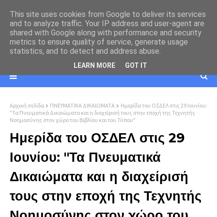
This site uses cookies from Google to deliver its services
and to analyze traffic. Your IP address and user-agent are
shared with Google along with performance and security
metrics to ensure quality of service, generate usage
statistics, and to detect and address abuse.
LEARN MORE
GOT IT
Αρχική σελίδα
ΠΝΕΥΜΑΤΙΚΑ ΔΙΚΑΙΩΜΑΤΑ
Ημερίδα του ΟΣΔΕΛ στις 29 Ιουνίου:
"Τα Πνευματικά Δικαιώματα και η διαχείρισή τους στην εποχή της Τεχνητής
Νοημοσύνης στον χώρο του Βιβλίου και του Τύπου"
Ημερίδα του ΟΣΔΕΛ στις 29
Ιουνίου: "Τα Πνευματικά
Δικαιώματα και η διαχείρισή
τους στην εποχή της Τεχνητής
Νοημοσύνης στον χώρο του