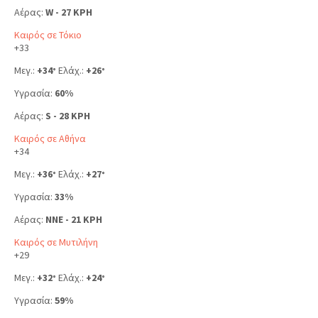
Αέρας:
W - 27 KPH
Καιρός σε Τόκιο
+
33
Μεγ.:
+
34
Ελάχ.:
+
26
°
°
Υγρασία:
60%
Αέρας:
S - 28 KPH
Καιρός σε Αθήνα
+
34
Μεγ.:
+
36
Ελάχ.:
+
27
°
°
Υγρασία:
33%
Αέρας:
NNE - 21 KPH
Καιρός σε Μυτιλήνη
+
29
Μεγ.:
+
32
Ελάχ.:
+
24
°
°
Υγρασία:
59%