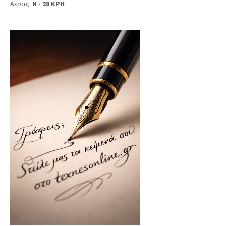
Αέρας:
N - 28 KPH