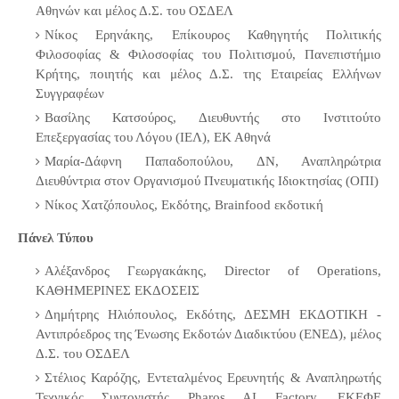
Αθηνών και μέλος Δ.Σ. του ΟΣΔΕΛ
Νίκος Ερηνάκης, Επίκουρος Καθηγητής Πολιτικής
Φιλοσοφίας & Φιλοσοφίας του Πολιτισμού, Πανεπιστήμιο
Κρήτης, ποιητής και μέλος Δ.Σ. της Εταιρείας Ελλήνων
Συγγραφέων
Βασίλης Κατσούρος, Διευθυντής στο Ινστιτούτο
Επεξεργασίας του Λόγου (ΙΕΛ), ΕΚ Αθηνά
Μαρία-Δάφνη Παπαδοπούλου, ΔΝ, Αναπληρώτρια
Διευθύντρια στον Οργανισμού Πνευματικής Ιδιοκτησίας (ΟΠΙ)
Νίκος Χατζόπουλος, Εκδότης, Brainfood εκδοτική
Πάνελ Τύπου
Αλέξανδρος Γεωργακάκης, Director of Operations,
ΚΑΘΗΜΕΡΙΝΕΣ ΕΚΔΟΣΕΙΣ
Δημήτρης Ηλιόπουλος, Εκδότης, ΔΕΣΜΗ ΕΚΔΟΤΙΚΗ -
Αντιπρόεδρος της Ένωσης Εκδοτών Διαδικτύου (ΕΝΕΔ), μέλος
Δ.Σ. του ΟΣΔΕΛ
Στέλιος Καρόζης, Εντεταλμένος Ερευνητής & Αναπληρωτής
Τεχνικός Συντονιστής Pharos AI Factory, ΕΚΕΦΕ