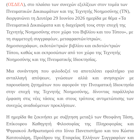
(
ΟΣΔΕΛ
), στο πλαίσιο των συνεχών εξελίξεων στον τομέα των
Πνευματικών Δικαιωμάτων και της Τεχνητής Νοημοσύνης (ΤΝ),
διοργανώνει τη Δευτέρα 29 Ιουνίου 2026 ημερίδα με θέμα «Τα
Πνευματικά Δικαιώματα και η διαχείρισή τους στην εποχή της
Τεχνητής Νοημοσύνης στον χώρο του Βιβλίου και του Τύπου», με
τη συμμετοχή συγγραφέων, μεταφραστών/στριών,
δημοσιογράφων, εκδοτών/τριών βιβλίου και εκδοτών/τριών
Τύπου, καθώς και εκπροσώπων από τον χώρο της Τεχνητής
Νοημοσύνης και της Πνευματικής Ιδιοκτησίας.
Μια συνάντηση που φιλοδοξεί να αποτελέσει εφαλτήριο για
ανταλλαγή απόψεων, γνώσεων αλλά και ανησυχιών με
παρουσίαση ζητημάτων που αφορούν την Πνευματική Ιδιοκτησία
στην εποχή της Τεχνητής Νοημοσύνης, δίνοντας παράλληλα
έμφαση στις νέες τάσεις και στους τρόπους αντιμετώπισης των
συνεχώς αναδυόμενων προκλήσεων.
Η ημερίδα θα ξεκινήσει με συζήτηση μεταξύ των Θεοφάνη Τάση,
Επίκουρου Καθηγητή Φιλοσοφίας της Πληροφορίας και
Ψηφιακού Ανθρωπισμού στο Ιόνιο Πανεπιστήμιο και του Κώστα
Κατσουλάρη, Προέδρου της Εταιρείας Ελλήνων Συγγραφέων και