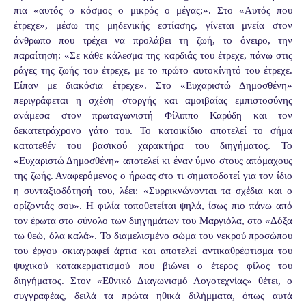
πια «αυτός ο κόσμος ο μικρός ο μέγας;». Στο «Αυτός που
έτρεχε», μέσω της μηδενικής εστίασης, γίνεται μνεία στον
άνθρωπο που τρέχει να προλάβει τη ζωή, το όνειρο, την
παραίτηση: «Σε κάθε κάλεσμα της καρδιάς του έτρεχε, πάνω στις
ράγες της ζωής του έτρεχε, με το πρώτο αυτοκίνητό του έτρεχε.
Είπαν με διακόσια έτρεχε». Στο «Ευχαριστώ Δημοσθένη»
περιγράφεται η σχέση στοργής και αμοιβαίας εμπιστοσύνης
ανάμεσα στον πρωταγωνιστή Φίλιππο Καρύδη και τον
δεκατετράχρονο γάτο του. Το κατοικίδιο αποτελεί το σήμα
κατατεθέν του βασικού χαρακτήρα του διηγήματος. Το
«Ευχαριστώ Δημοσθένη» αποτελεί κι έναν ύμνο στους απόμαχους
της ζωής. Αναφερόμενος ο ήρωας στο τι σηματοδοτεί για τον ίδιο
η συνταξιοδότησή του, λέει: «Συρρικνώνονται τα σχέδια και ο
ορίζοντάς σου». Η φιλία τοποθετείται ψηλά, ίσως πιο πάνω από
τον έρωτα στο σύνολο των διηγημάτων του Μαργιόλα, στο «Δόξα
τω θεώ, όλα καλά». Το διαμελισμένο σώμα του νεκρού προσώπου
του έργου σκιαγραφεί άρτια και αποτελεί αντικαθρέφτισμα του
ψυχικού κατακερματισμού που βιώνει ο έτερος φίλος του
διηγήματος. Στον «Εθνικό Διαγωνισμό Λογοτεχνίας» θέτει, ο
συγγραφέας, δειλά τα πρώτα ηθικά διλήμματα, όπως αυτά