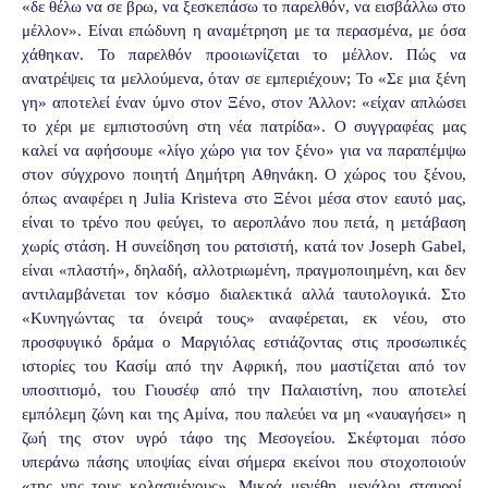
«δε θέλω να σε βρω, να ξεσκεπάσω το παρελθόν, να εισβάλλω στο
μέλλον». Είναι επώδυνη η αναμέτρηση με τα περασμένα, με όσα
χάθηκαν. Το παρελθόν προοιωνίζεται το μέλλον. Πώς να
ανατρέψεις τα μελλούμενα, όταν σε εμπεριέχουν; Το «Σε μια ξένη
γη» αποτελεί έναν ύμνο στον Ξένο, στον Άλλον: «είχαν απλώσει
το χέρι με εμπιστοσύνη στη νέα πατρίδα». Ο συγγραφέας μας
καλεί να αφήσουμε «λίγο χώρο για τον ξένο» για να παραπέμψω
στον σύγχρονο ποιητή Δημήτρη Αθηνάκη. Ο χώρος του ξένου,
όπως αναφέρει η Julia Kristeva στο Ξένοι μέσα στον εαυτό μας,
είναι το τρένο που φεύγει, το αεροπλάνο που πετά, η μετάβαση
χωρίς στάση. H συνείδηση του ρατσιστή, κατά τον Joseph Gabel,
είναι «πλαστή», δηλαδή, αλλοτριωμένη, πραγμοποιημένη, και δεν
αντιλαμβάνεται τον κόσμο διαλεκτικά αλλά ταυτολογικά. Στο
«Κυνηγώντας τα όνειρά τους» αναφέρεται, εκ νέου, στο
προσφυγικό δράμα ο Μαργιόλας εστιάζοντας στις προσωπικές
ιστορίες του Κασίμ από την Αφρική, που μαστίζεται από τον
υποσιτισμό, του Γιουσέφ από την Παλαιστίνη, που αποτελεί
εμπόλεμη ζώνη και της Αμίνα, που παλεύει να μη «ναυαγήσει» η
ζωή της στον υγρό τάφο της Μεσογείου. Σκέφτομαι πόσο
υπεράνω πάσης υποψίας είναι σήμερα εκείνοι που στοχοποιούν
«της γης τους κολασμένους». Μικρά μεγέθη, μεγάλοι σταυροί.