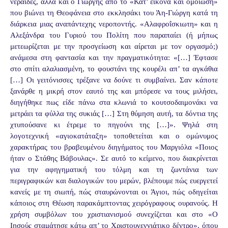
νεράιδες, αλλά και ο Γιωργής από το «Κατ’ εικόνα και ομοίωση»
που βιώνει τη Θεοφάνεια στο εκκλησάκι του Άη-Γιώργη κατά τη
διάρκεια μιας αναπάντεχης νεροποντής. «Αλαφροΐσκιωτη» και η
Αλεξάνδρα του Γυριού του Πολίτη που παραπαίει (ή μήπως
μετεωρίζεται με την προσγείωση και αίρεται με τον οργασμό;)
ανάμεσα στη φαντασία και την πραγματικότητα: «[…] Έφτασε
στο σπίτι αλαλιασμένη, το φουστάνι της κουρέλι απ’ τα αγκάθια
[…] Οι γειτόνισσες τρέξανε να δούνε τι συμβαίνει. Σαν κάποτε
ξανάρθε η μικρή στον εαυτό της και μπόρεσε να τους μιλήσει,
διηγήθηκε πως είδε πάνω στα κλωνιά το κουτσοδαιμονάκι να
μετράει τα φύλλα της συκιάς […] Στη θύμηση αυτή, τα δόντια της
χτυπούσανε κι έτρεμε το πηγούνι της […]». Ψηλά στη
λογοτεχνική «αγιοκατάταξη» τοποθετείται και ο ομώνυμος
χαρακτήρας του βραβευμένου διηγήματος του Μαργιόλα «Ποιος
ήταν ο Στάθης Βάβουλας». Σε αυτό το κείμενο, που διακρίνεται
για την αφηγηματική του τόλμη και τη ζωντάνια των
περιγραφικών και διαλογικών του μερών, βλέπουμε πώς ευεργετεί
κανείς με τη σιωπή, πώς σταυρώνονται οι Άγιοι, πώς οδηγείται
κάποιος στη Θέωση παρακάμπτοντας χειρόγραφους ουρανούς. Η
χρήση συμβόλων του χριστιανισμού συνεχίζεται και στο «Ο
Ιησούς σταμάτησε κάτω απ’ το Χριστουγεννιάτικο δέντρο», όπου