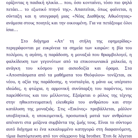
ορίζοντας η παιδική ηλικία… που, όσο κονταίνει, τόσο πιο ψηλά
πετάει… το εξωτικό πτηνό της». Απαιτείται, όπως φαίνεται, η
σύνταξη και η υπογραφή μιας «Νέας Διαθήκης Αθωότητας»
ανάμεσα στους ποιητές και την οικουμένη. Για να πετάξουμε όλοι
ίσια…
Στο διήγημα «Απ’ τη στήλη της εφημερίδας»
περιγράφονται με ευκρίνεια τα σημεία των καιρών: η βία του
πολέμου, η αγάπη, η παράδοση, η μοναξιά που θριαμβολογεί, η
φαλκίδευση των γεγονότων από τα επικοινωνιακά χαλκεία, η
ανάγκη του κόσμου για αισιοδοξία και όραμα. Στα
«Αποσπάσματα από τα μαθήματα του Θεόφιλου» τονίζεται, εκ
νέου, η αξία της παράδοσης, η νοσταλγία, η μάνα ως υπέρτατο
ιδεώδες, η φτώχια, η αρμονική συνύπαρξη του παρόντος, του
παρελθόντος και του μέλλοντος. Εξαίρεται ο ρόλος της τέχνης
στην ηθικοπνευματική ελευθερία του ανθρώπου και στην
κατάλυση της μοναξιάς. Στις «Εικόνες» προβάλλεται, μάλλον
υποβλητικά, η υποκειμενική, προσωπική ματιά των ανθρώπων
απέναντι στα μείζονα συμβάντα της ζωής τους. Είναι το σύντομο
αυτό διήγημα κι ένα κεκαλυμμένο κατηγορώ στη διαφαινόμενη,
τίμια διαπόμπευση από τον σύγχρονο big brother. Έτσι δε λέγεται