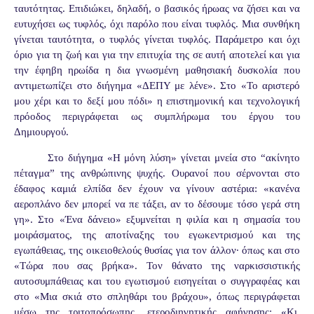
ταυτότητας. Επιδιώκει, δηλαδή, ο βασικός ήρωας να ζήσει και να
ευτυχήσει ως τυφλός, όχι παρόλο που είναι τυφλός. Μια συνθήκη
γίνεται ταυτότητα, ο τυφλός γίνεται τυφλός. Παράμετρο και όχι
όριο για τη ζωή και για την επιτυχία της σε αυτή αποτελεί και για
την έφηβη ηρωίδα η δια γνωσμένη μαθησιακή δυσκολία που
αντιμετωπίζει στο διήγημα «ΔΕΠΥ με λένε». Στο «Το αριστερό
μου χέρι και το δεξί μου πόδι» η επιστημονική και τεχνολογική
πρόοδος περιγράφεται ως συμπλήρωμα του έργου του
Δημιουργού.
Στο διήγημα «Η μόνη λύση» γίνεται μνεία στο “ακίνητο
πέταγμα” της ανθρώπινης ψυχής. Ουρανοί που σέρνονται στο
έδαφος καμιά ελπίδα δεν έχουν να γίνουν αστέρια: «κανένα
αεροπλάνο δεν μπορεί να πε τάξει, αν το δέσουμε τόσο γερά στη
γη». Στο «Ένα δάνειο» εξυμνείται η φιλία και η σημασία του
μοιράσματος, της αποτίναξης του εγωκεντρισμού και της
εγωπάθειας, της οικειοθελούς θυσίας για τον άλλον· όπως και στο
«Τώρα που σας βρήκα». Τον θάνατο της ναρκισσιστικής
αυτοσυμπάθειας και του εγωτισμού εισηγείται ο συγγραφέας και
στο «Μια σκιά στο σπληθάρι του βράχου», όπως περιγράφεται
μέσω της τριτοπρόσωπης, ετεροδιηγητικής αφήγησης: «Κι,