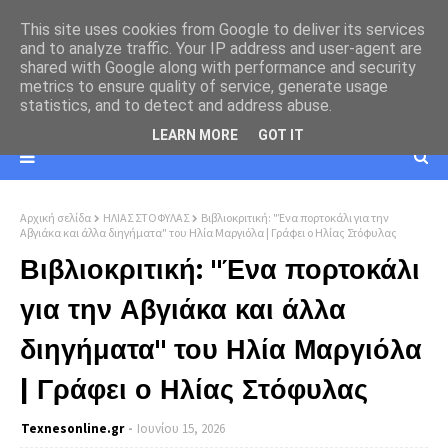
This site uses cookies from Google to deliver its services
and to analyze traffic. Your IP address and user-agent are
shared with Google along with performance and security
metrics to ensure quality of service, generate usage
statistics, and to detect and address abuse.
LEARN MORE
GOT IT
Αρχική σελίδα
ΗΛΙΑΣ ΣΤΟΦΥΛΑΣ
Βιβλιοκριτική: "Ένα πορτοκάλι για την
Αβγιάκα και άλλα διηγήματα" του Ηλία Μαργιόλα | Γράφει ο Ηλίας Στόφυλας
Βιβλιοκριτική: "Ένα πορτοκάλι
για την Αβγιάκα και άλλα
διηγήματα" του Ηλία Μαργιόλα
| Γράφει ο Ηλίας Στόφυλας
Texnesοnline.gr
Ιουνίου 15, 2026