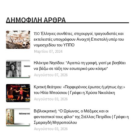
ΔΗΜΟΦΙΛΗ ΑΡΘΡΑ
150 Έλληνες συνθέτες, στιχουργοί, τραγουδιστές και
εκτελεστές υπογράφουν Ανοιχτή Επιστολή υπέρ του
νομοσχεδίου του ΥΠΠΟ
Μαρτίου 07, 2024
Ηλέκτρα Νησίδου: "Αγαπώ τη γραφή, γιατί με βοηθάει
να βάζω σε τάξη τον εσωτερικό μου κόσμο"
Αυγούστου 07, 2026
Κριτική θεάτρου: «Πορφυρένιος έρωτας ή μήπως όχι;»
του Ηλία Μπούσιου | Γράφει η Χρύσα Νικολάκη
Αυγούστου 03, 2026
Βιβλιοκριτική: "Ο Ωρίωνας, ο Μάξιμος και οι
φανταστικοί τους φίλοι" της Στέλλας Πετρίδου | Γράφει η
Σμαραγδή Μητροπούλου
Αυγούστου 03, 2026