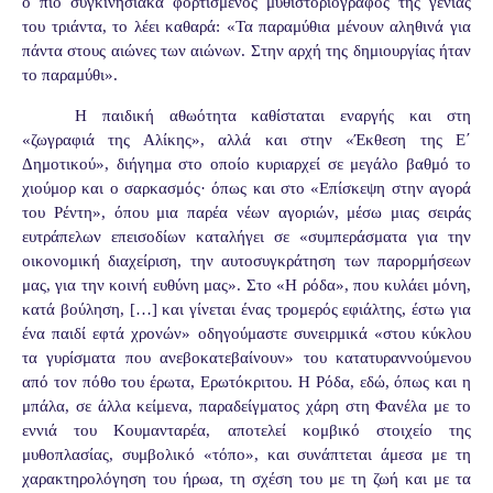
ο πιο συγκινησιακά φορτισμένος μυθιστοριογράφος της γενιάς
του τριάντα, το λέει καθαρά: «Τα παραμύθια μένουν αληθινά για
πάντα στους αιώνες των αιώνων. Στην αρχή της δημιουργίας ήταν
το παραμύθι».
Η παιδική αθωότητα καθίσταται εναργής και στη
«ζωγραφιά της Αλίκης», αλλά και στην «Έκθεση της Ε΄
Δημοτικού», διήγημα στο οποίο κυριαρχεί σε μεγάλο βαθμό το
χιούμορ και ο σαρκασμός· όπως και στο «Επίσκεψη στην αγορά
του Ρέντη», όπου μια παρέα νέων αγοριών, μέσω μιας σειράς
ευτράπελων επεισοδίων καταλήγει σε «συμπεράσματα για την
οικονομική διαχείριση, την αυτοσυγκράτηση των παρορμήσεων
μας, για την κοινή ευθύνη μας». Στο «Η ρόδα», που κυλάει μόνη,
κατά βούληση, […] και γίνεται ένας τρομερός εφιάλτης, έστω για
ένα παιδί εφτά χρονών» οδηγούμαστε συνειρμικά «στου κύκλου
τα γυρίσματα που ανεβοκατεβαίνουν» του κατατυραννούμενου
από τον πόθο του έρωτα, Ερωτόκριτου. Η Ρόδα, εδώ, όπως και η
μπάλα, σε άλλα κείμενα, παραδείγματος χάρη στη Φανέλα με το
εννιά του Κουμανταρέα, αποτελεί κομβικό στοιχείο της
μυθοπλασίας, συμβολικό «τόπο», και συνάπτεται άμεσα με τη
χαρακτηρολόγηση του ήρωα, τη σχέση του με τη ζωή και με τα