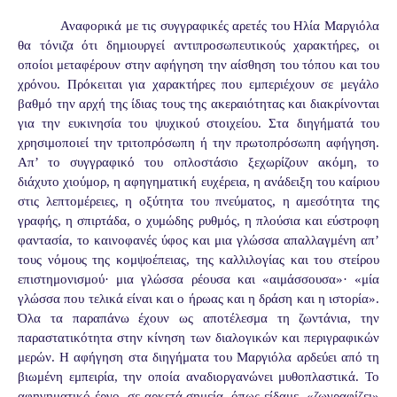
Αναφορικά με τις συγγραφικές αρετές του Ηλία Μαργιόλα
θα τόνιζα ότι δημιουργεί αντιπροσωπευτικούς χαρακτήρες, οι
οποίοι μεταφέρουν στην αφήγηση την αίσθηση του τόπου και του
χρόνου. Πρόκειται για χαρακτήρες που εμπεριέχουν σε μεγάλο
βαθμό την αρχή της ίδιας τους της ακεραιότητας και διακρίνονται
για την ευκινησία του ψυχικού στοιχείου. Στα διηγήματά του
χρησιμοποιεί την τριτοπρόσωπη ή την πρωτοπρόσωπη αφήγηση.
Απ’ το συγγραφικό του οπλοστάσιο ξεχωρίζουν ακόμη, το
διάχυτο χιούμορ, η αφηγηματική ευχέρεια, η ανάδειξη του καίριου
στις λεπτομέρειες, η οξύτητα του πνεύματος, η αμεσότητα της
γραφής, η σπιρτάδα, ο χυμώδης ρυθμός, η πλούσια και εύστροφη
φαντασία, το καινοφανές ύφος και μια γλώσσα απαλλαγμένη απ’
τους νόμους της κομψοέπειας, της καλλιλογίας και του στείρου
επιστημονισμού· μια γλώσσα ρέουσα και «αιμάσσουσα»· «μία
γλώσσα που τελικά είναι και ο ήρωας και η δράση και η ιστορία».
Όλα τα παραπάνω έχουν ως αποτέλεσμα τη ζωντάνια, την
παραστατικότητα στην κίνηση των διαλογικών και περιγραφικών
μερών. Η αφήγηση στα διηγήματα του Μαργιόλα αρδεύει από τη
βιωμένη εμπειρία, την οποία αναδιοργανώνει μυθοπλαστικά. Το
αφηγηματικό έργο, σε αρκετά σημεία, όπως είδαμε, «ζωγραφίζει»