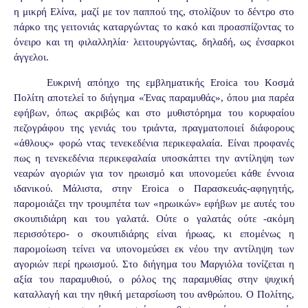
η μικρή Ελίνα, μαζί με τον παππού της, στολίζουν το δέντρο στο
πάρκο της γειτονιάς καταργώντας το κακό και προασπίζοντας το
όνειρο και τη φιλαλληλία· λειτουργώντας, δηλαδή, ως ένσαρκοι
άγγελοι.
Ευκρινή απόηχο της εμβληματικής Eroica του Κοσμά
Πολίτη αποτελεί το διήγημα «Ένας παραμυθάς», όπου μια παρέα
εφήβων, όπως ακριβώς και στο μυθιστόρημα του κορυφαίου
πεζογράφου της γενιάς του τριάντα, πραγματοποιεί διάφορους
«άθλους» φορώ ντας τενεκεδένια περικεφαλαία. Είναι προφανές
πως η τενεκεδένια περικεφαλαία υποσκάπτει την αντίληψη των
νεαρών αγοριών για τον ηρωισμό και υπονομεύει κάθε έννοια
ιδανικού. Μάλιστα, στην Eroica ο Παρασκευάς-αφηγητής,
παρομοιάζει την τρουμπέτα των «ηρωικών» εφήβων με αυτές του
σκουπιδιάρη και του γαλατά. Ούτε ο γαλατάς ούτε -ακόμη
περισσότερο- ο σκουπιδιάρης είναι ήρωας, κι επομένως η
παρομοίωση τείνει να υπονομεύσει εκ νέου την αντίληψη των
αγοριών περί ηρωισμού. Στο διήγημα του Μαργιόλα τονίζεται η
αξία του παραμυθιού, ο ρόλος της παραμυθίας στην ψυχική
καταλλαγή και την ηθική μεταρσίωση του ανθρώπου. Ο Πολίτης,