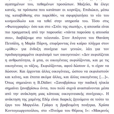
αγαπημένων του, πεθαμένων προσώπων. Μαζεύει, θα έλεγε
κανείς, τα πρόσωπα που κατάπιαν οι κορνίζες. Επιδιώκει, μέσω
της καταβύθισης στο παρελθόν, να σφυρηλατήσει το νέο του
κοσμοείδωλο και να τεθεί στην υπηρεσία του. Τόσο στις
«Φωτογραφίες» όσο και στο «Σπίτι της σιωπής», η απουσία είναι
πιο πραγματική από την παρουσία: «πάντα παρούσα η απουσία
σου», διαβάζουμε στο τελευταίο. Στον Απόγονο του Θανάση
Πετσάλη, η Μαρία Πάρνη, επιφέροντας ένα καίριο πλήγμα στον
«μύθο;» για ένδοξη συνέχεια των γενεών, λέει για τον
προδιαγεγραμμένο εκφυλισμό των οικογενειών: «Δεν εκφυλίζεται
η ανθρωπότητα, ά μπα, οι οικογένειες εκφυλίζονται, και με τις
οικογένειες οι τάξεις. Εκφυλίζονται, αφού δώσουν ό, τι είχαν να
δώσουν. Και έρχονται άλλες οικογένειες, ώσπου να εκφυλιστούν
και κείνες, και έπειτα ακόμα άλλες, και άλλες οικογένειες […]».
Όπως σημειώνει η Β.Didier: «Ξαναβρίσκω την παιδική ηλικία
σημαίνει ξαναβρίσκω όντα, που πολύ συχνά ανασταίνονται μέσα
από την ανάκληση μιας κάποιας οικογενειακής συνέχειας». Η
ανάκτηση της χαμένης Εδέμ είναι διαρκές ζητούμενο σε τούτο το
έργο του Μαργιόλα. Γράφει η βραβευμένη ποιήτρια, Χρύσα
Κοντογεωργοπούλου, στο «Πνεύμα του Θέρους Ι»: «Μακρινός