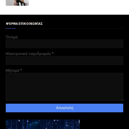
ΦΌΡΜΑ ΕΠΙΚΟΙΝΩΝΊΑΣ
Όνομα
Ηλεκτρονικό ταχυδρομείο
*
Μήνυμα
*