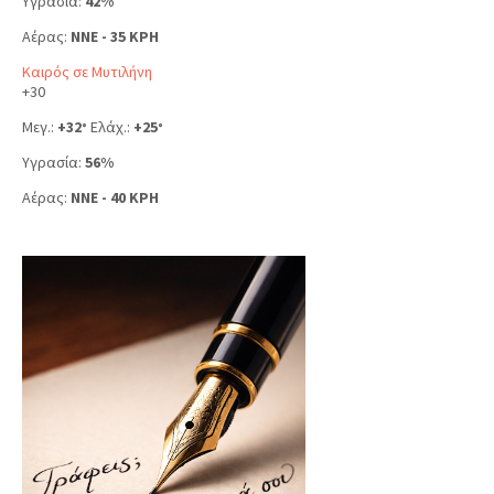
Υγρασία:
42%
Αέρας:
NNE - 35 KPH
Καιρός σε Μυτιλήνη
+
30
Μεγ.:
+
32
Ελάχ.:
+
25
°
°
Υγρασία:
56%
Αέρας:
NNE - 40 KPH