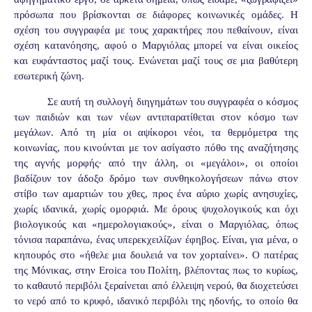
πρόσωπα που βρίσκονται σε διάφορες κοινωνικές ομάδες. Η
σχέση του συγγραφέα με τους χαρακτήρες που πεθαίνουν, είναι
σχέση κατανόησης, αφού ο Μαργιόλας μπορεί να είναι οικείος
και ευφάνταστος μαζί τους. Ενώνεται μαζί τους σε μια βαθύτερη
εσωτερική ζώνη.
Σε αυτή τη συλλογή διηγημάτων του συγγραφέα ο κόσμος
των παιδιών και των νέων αντιπαρατίθεται στον κόσμο των
μεγάλων. Από τη μία οι αψίκοροι νέοι, τα θερμόμετρα της
κοινωνίας, που κινούνται με τον ασίγαστο πόθο της αναζήτησης
της αγνής μορφής· από την άλλη, οι «μεγάλοι», οι οποίοι
βαδίζουν τον άδοξο δρόμο των συνθηκολογήσεων πάνω στον
στίβο των αμαρτιών του χθες, προς ένα αύριο χωρίς ανησυχίες,
χωρίς ιδανικά, χωρίς ομορφιά. Με όρους ψυχολογικούς και όχι
βιολογικούς και «ημερολογιακούς», είναι ο Μαργιόλας, όπως
τόνισα παραπάνω, ένας υπερεκχειλίζων έφηβος. Είναι, για μένα, ο
κηπουρός στο «ήθελε μια δουλειά να τον χορταίνει». Ο πατέρας
της Μόνικας, στην Eroica του Πολίτη, βλέποντας πως το κυρίως,
το καθαυτό περιβόλι ξεραίνεται από έλλειψη νερού, θα διοχετεύσει
το νερό από το κρυφό, ιδανικό περιβόλι της ηδονής, το οποίο θα