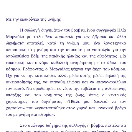
Με την ειλικρίνεια της μνήμης
H συλλογή διηγημάτων του βραβευμένου συγγραφέα Ηλία
Μαργιόλα με τίτλο
Ένα πορτοκάλι για την Αβγιάκα και άλλα
διηγήματα
αποτελεί, κατά τη γνώμη μου, ένα λογοτεχνικό
οδοιπορικό στη μνήμη και την απουσία· μια νοσταλγία για την
απολεσθείσα Εδέμ της παιδικής ηλικίας και της αθωότητας· μία
εσωτερική και συνάμα καθολική αναμέτρηση με το άδικο του
κόσμου. Γράφοντας, ο Μαργιόλας ψάχνει την άκρη του κόσμου.
Όχι για να την κατοικήσει, αλλά, μέσω αυτής, μέσω, δηλαδή της
οικειοποίησής της, να επαναθεμελιώσει και να επανανακαλύψει
τον εαυτό. Να οριοθετήσει, εκ νέου, την εμβέλεια της ανθρώπινης
ύπαρξης και του νοήματος της ζωής, όπως ο κεντρικός
χαρακτήρας του διηγήματος «Ήθελε μια δουλειά να τον
χορταίνει» που «εγκαταστάθηκε στον γυμνό και μοναχικό βράχο
του με μνήμη και ιστορία».
Στο ομώνυμο διήγημα της συλλογής η βόμβα, πιστεύω ότι
αναγεννά τις στάχτες των ανθρώπων και υπόσχεται ότι θα