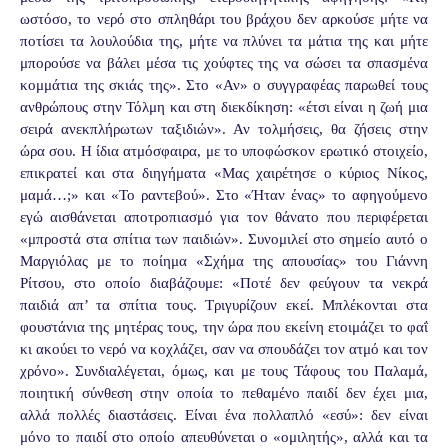
ωστόσο, το νερό στο σπληθάρι του βράχου δεν αρκούσε μήτε να
ποτίσει τα λουλούδια της, μήτε να πλύνει τα μάτια της και μήτε
μπορούσε να βάλει μέσα τις χούφτες της να σώσει τα σπασμένα
κομμάτια της σκιάς της». Στο «Αν» ο συγγραφέας παρωθεί τους
ανθρώπους στην Τόλμη και στη διεκδίκηση: «έτσι είναι η ζωή μια
σειρά ανεκπλήρωτων ταξιδιών». Αν τολμήσεις, θα ζήσεις στην
ώρα σου. Η ίδια ατμόσφαιρα, με το υποφώσκον ερωτικό στοιχείο,
επικρατεί και στα διηγήματα «Μας χαιρέτησε ο κύριος Νίκος,
μαμά…;» και «Το ραντεβού». Στο «Ήταν ένας» το αφηγούμενο
εγώ αισθάνεται αποτροπιασμό για τον θάνατο που περιφέρεται
«μπροστά στα σπίτια των παιδιών». Συνομιλεί στο σημείο αυτό ο
Μαργιόλας με το ποίημα «Σχήμα της απουσίας» του Γιάννη
Ρίτσου, στο οποίο διαβάζουμε: «Ποτέ δεν φεύγουν τα νεκρά
παιδιά απ’ τα σπίτια τους. Τριγυρίζουν εκεί. Μπλέκονται στα
φουστάνια της μητέρας τους, την ώρα που εκείνη ετοιμάζει το φαΐ
κι ακούει το νερό να κοχλάζει, σαν να σπουδάζει τον ατμό και τον
χρόνο». Συνδιαλέγεται, όμως, και με τους Τάφους του Παλαμά,
ποιητική σύνθεση στην οποία το πεθαμένο παιδί δεν έχει μια,
αλλά πολλές διαστάσεις. Είναι ένα πολλαπλό «εσύ»: δεν είναι
μόνο το παιδί στο οποίο απευθύνεται ο «ομιλητής», αλλά και τα