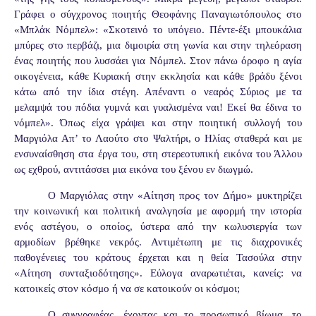
Γράφει ο σύγχρονος ποιητής Θεοφάνης Παναγιωτόπουλος στο
«Μπλάκ Νόμπελ»: «Σκοτεινό το υπόγειο. Πέντε-έξι μπουκάλια
μπύρες στο περβάζι, μια διμοιρία στη γωνία και στην τηλεόραση
ένας ποιητής που λυσσάει για Νόμπελ. Στον πάνω όροφο η αγία
οικογένεια, κάθε Κυριακή στην εκκλησία και κάθε βράδυ ξένοι
κάτω από την ίδια στέγη. Απέναντι ο νεαρός Σύριος με τα
μελαμψά του πόδια γυμνά και γυαλισμένα ναι! Εκεί θα έδινα το
νόμπελ». Όπως είχα γράψει και στην ποιητική συλλογή του
Μαργιόλα Απ’ το Λαούτο στο Ψαλτήρι, ο Ηλίας σταθερά και με
ενσυναίσθηση στα έργα του, στη στερεοτυπική εικόνα του Άλλου
ως εχθρού, αντιτάσσει μια εικόνα του ξένου εν διωγμώ.
Ο Μαργιόλας στην «Αίτηση προς τον Δήμο» μυκτηρίζει
την κοινωνική και πολιτική αναλγησία με αφορμή την ιστορία
ενός αστέγου, ο οποίος, ύστερα από την κωλυσιεργία των
αρμοδίων βρέθηκε νεκρός. Αντιμέτωπη με τις διαχρονικές
παθογένειες του κράτους έρχεται και η θεία Τασούλα στην
«Αίτηση συνταξιοδότησης». Εύλογα αναρωτιέται, κανείς: να
κατοικείς στον κόσμο ή να σε κατοικούν οι κόσμοι;
Ο συγγραφέας, έχοντας και το προσωπικό βίωμα, το