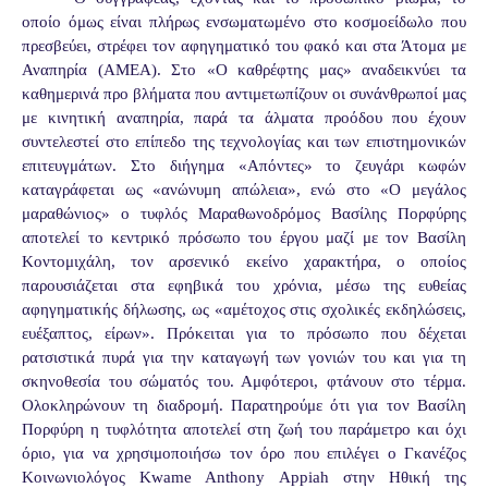
οποίο όμως είναι πλήρως ενσωματωμένο στο κοσμοείδωλο που
πρεσβεύει, στρέφει τον αφηγηματικό του φακό και στα Άτομα με
Αναπηρία (ΑΜΕΑ). Στο «Ο καθρέφτης μας» αναδεικνύει τα
καθημερινά προ βλήματα που αντιμετωπίζουν οι συνάνθρωποί μας
με κινητική αναπηρία, παρά τα άλματα προόδου που έχουν
συντελεστεί στο επίπεδο της τεχνολογίας και των επιστημονικών
επιτευγμάτων. Στο διήγημα «Απόντες» το ζευγάρι κωφών
καταγράφεται ως «ανώνυμη απώλεια», ενώ στο «Ο μεγάλος
μαραθώνιος» ο τυφλός Μαραθωνοδρόμος Βασίλης Πορφύρης
αποτελεί το κεντρικό πρόσωπο του έργου μαζί με τον Βασίλη
Κοντομιχάλη, τον αρσενικό εκείνο χαρακτήρα, ο οποίος
παρουσιάζεται στα εφηβικά του χρόνια, μέσω της ευθείας
αφηγηματικής δήλωσης, ως «αμέτοχος στις σχολικές εκδηλώσεις,
ευέξαπτος, είρων». Πρόκειται για το πρόσωπο που δέχεται
ρατσιστικά πυρά για την καταγωγή των γονιών του και για τη
σκηνοθεσία του σώματός του. Αμφότεροι, φτάνουν στο τέρμα.
Ολοκληρώνουν τη διαδρομή. Παρατηρούμε ότι για τον Βασίλη
Πορφύρη η τυφλότητα αποτελεί στη ζωή του παράμετρο και όχι
όριο, για να χρησιμοποιήσω τον όρο που επιλέγει ο Γκανέζος
Κοινωνιολόγος Kwame Anthony Appiah στην Ηθική της