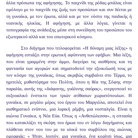
άλλα πρόσωπα της αφήγησης. Το παιχνίδι της ρόδας-μπάλας είναι
ομόλογο με το παιχνίδι της ζωής των προσώπων και συν δέεται με
τη γυναίκα, με τον έρωτα, αλλά και με τον νόστο της παιδικής ή
νεανικής ηλικίας. Η αφήγηση, με άλλα λόγια, γίνεται η
τοπογραφία της ανάδειξης μέσα στη συνείδηση του προσώπου του
εξωτερικού αλλά και του εσωτερικού κόσμου.
Στο διήγημα που τιτλοφορείται «Η δύναμη μιας λέξης» η
αφήγηση εστιάζει στην ερωτική αφύπνιση των εφήβων. Μια λέξη,
που είναι γραμμένη στην άμμο, διεγείρει τις αισθήσεις και τη
φαντασία των αγοριών και σηματοδοτεί την εξοικείωσή τους με
τον κόσμο της γυναίκας, όπως ακριβώς συμβαίνει στο Τέρμα, το
ημιτελές μυθιστόρημα του Πολίτη, όπου η θέα της Σόφης στην
παραλία, αυτής της «διάφανης, γυάλινης σαύρας», ενεργοποιεί το
σεξουαλικό ένστικτο των τριών ατίθασων χωριατόπουλων. Η
γυναίκα, σε μεγάλο μέρος του έργου του Μαργιόλα, αποτελεί ένα
αισθηματικό ενύπνιο, μια λυρική ρέμβη, μια νοσταλγία. Είναι η
αιώνια Γυναίκα, η Νέα Εύα. Όπως η «Ανθεπώλεσσα», η οπτασία
που κατακλύζει τη σκέψη του ήρωα του εν λόγω διηγήματος και
πλάθεται στον νου του με τα υλικά του συμβόλου της αιώνιας
ομορφιάς: « Ήταν, λοιπόν, μια γυναίκα, ένα κορίτσι ίσως, μια