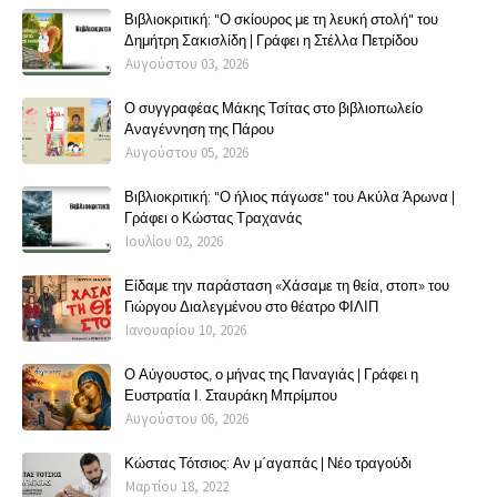
Βιβλιοκριτική: "Ο σκίουρος με τη λευκή στολή" του
Δημήτρη Σακισλίδη | Γράφει η Στέλλα Πετρίδου
Αυγούστου 03, 2026
Ο συγγραφέας Μάκης Τσίτας στο βιβλιοπωλείο
Αναγέννηση της Πάρου
Αυγούστου 05, 2026
Βιβλιοκριτική: "Ο ήλιος πάγωσε" του Ακύλα Άρωνα |
Γράφει ο Κώστας Τραχανάς
Ιουλίου 02, 2026
Είδαμε την παράσταση «Χάσαμε τη θεία, στοπ» του
Γιώργου Διαλεγμένου στο θέατρο ΦΙΛΙΠ
Ιανουαρίου 10, 2026
Ο Αύγουστος, ο μήνας της Παναγιάς | Γράφει η
Ευστρατία Ι. Σταυράκη Μπρίμπου
Αυγούστου 06, 2026
Κώστας Τότσιος: Αν μ΄αγαπάς | Νέο τραγούδι
Μαρτίου 18, 2022