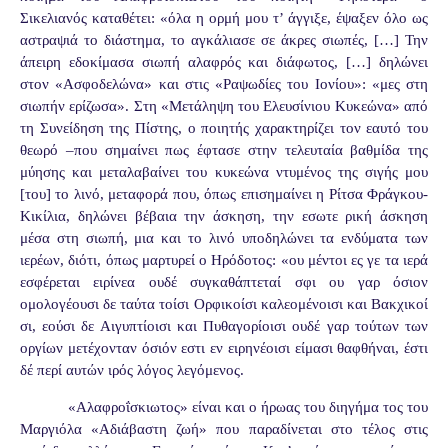
Σικελιανός καταθέτει: «όλα η ορμή μου τ’ άγγιξε, έψαξεν όλο ως
αστραψιά το διάστημα, το αγκάλιασε σε άκρες σιωπές, […] Την
άπειρη εδοκίμασα σιωπή αλαφρός και διάφωτος, […] δηλώνει
στον «Ασφοδελώνα» και στις «Ραψωδίες του Ιονίου»: «μες στη
σιωπήν ερίζωσα». Στη «Μετάληψη του Ελευσίνιου Κυκεώνα» από
τη Συνείδηση της Πίστης, ο ποιητής χαρακτηρίζει τον εαυτό του
θεωρό –που σημαίνει πως έφτασε στην τελευταία βαθμίδα της
μύησης και μεταλαβαίνει του κυκεώνα ντυμένος της σιγής μου
[του] το λινό, μεταφορά που, όπως επισημαίνει η Ρίτσα Φράγκου-
Κικίλια, δηλώνει βέβαια την άσκηση, την εσωτε ρική άσκηση
μέσα στη σιωπή, μια και το λινό υποδηλώνει τα ενδύματα των
ιερέων, διότι, όπως μαρτυρεί ο Ηρόδοτος: «ου μέντοι ες γε τα ιερά
εσφέρεται ειρίνεα ουδέ συγκαθάπτεταί σφι ου γαρ όσιον
ομολογέουσι δε ταύτα τοίσι Ορφικοίσι καλεομένοισι και Βακχικοί
σι, εούσι δε Αιγυπτίοισι και Πυθαγορίοισι ουδέ γαρ τούτων των
οργίων μετέχονταν όσιόν εστι εν ειρηνέοισι είμασι θαφθήναι, έστι
δέ περί αυτών ιρός λόγος λεγόμενος.
«Αλαφροΐσκιωτος» είναι και ο ήρωας του διηγήμα τος του
Μαργιόλα «Αδιάβαστη ζωή» που παραδίνεται στο τέλος στις