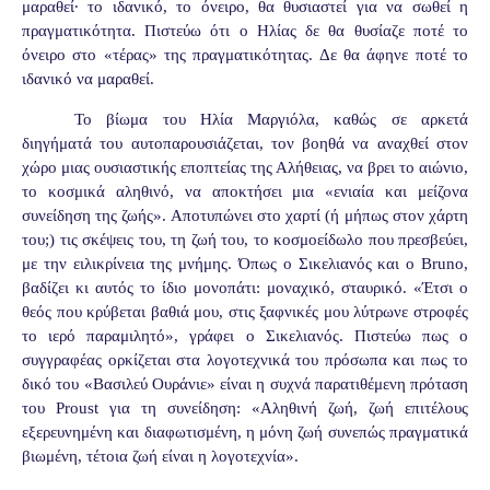
μαραθεί· το ιδανικό, το όνειρο, θα θυσιαστεί για να σωθεί η
πραγματικότητα. Πιστεύω ότι ο Ηλίας δε θα θυσίαζε ποτέ το
όνειρο στο «τέρας» της πραγματικότητας. Δε θα άφηνε ποτέ το
ιδανικό να μαραθεί.
Το βίωμα του Ηλία Μαργιόλα, καθώς σε αρκετά
διηγήματά του αυτοπαρουσιάζεται, τον βοηθά να αναχθεί στον
χώρο μιας ουσιαστικής εποπτείας της Αλήθειας, να βρει το αιώνιο,
το κοσμικά αληθινό, να αποκτήσει μια «ενιαία και μείζονα
συνείδηση της ζωής». Αποτυπώνει στο χαρτί (ή μήπως στον χάρτη
του;) τις σκέψεις του, τη ζωή του, το κοσμοείδωλο που πρεσβεύει,
με την ειλικρίνεια της μνήμης. Όπως ο Σικελιανός και ο Bruno,
βαδίζει κι αυτός το ίδιο μονοπάτι: μοναχικό, σταυρικό. «Έτσι ο
θεός που κρύβεται βαθιά μου, στις ξαφνικές μου λύτρωνε στροφές
το ιερό παραμιλητό», γράφει ο Σικελιανός. Πιστεύω πως ο
συγγραφέας ορκίζεται στα λογοτεχνικά του πρόσωπα και πως το
δικό του «Βασιλεύ Ουράνιε» είναι η συχνά παρατιθέμενη πρόταση
του Proust για τη συνείδηση: «Αληθινή ζωή, ζωή επιτέλους
εξερευνημένη και διαφωτισμένη, η μόνη ζωή συνεπώς πραγματικά
βιωμένη, τέτοια ζωή είναι η λογοτεχνία».