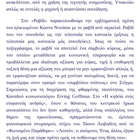
ανακύπτουν, από τη χρήση της τεχνητής νοημοσύνης. Υπακούει
απλώς σε εντολές η μηχανή ή αναπτύσσει συνείδηση;
Στο «Ραβδί» παρακολουθούμε την εμβληματική σχέση
του ηλικιωμένου Κώστα Ντούσια με το ραβδί από αγριελιά. Ραβδί
που τον συνοδεύει ως την τελευταία του κατοικία (μήπως η
τελευταία μας κατοικία μάς συνοδεύει;). Ίσως σε τούτο το
πεζογράφημα, το ραβδί να αποτελεί ένα σύμβολο κύρους, μέσω
του οποίου μεταδίδεται μια κοινωνική πληροφορία και να
προβάλλεται μια ιδιαίτερη αξίωση για κύρος, τιμή ή επιθυμητή
ταξική θέση-μια αξίωση που μπορεί να μην εμφανιζόταν αλλιώς ή,
αν εμφανιζόταν αλλιώς, να μη γινόταν αυτομάτως δεκτή, για να
παραπέμψω στον ορισμό του «συμβόλου στάτους» στο Στίγμα.
Σημειώσεις για τη διαχείριση της φθαρμένης ταυτότητας, του
Καναδού κοινωνιολόγου Erving Goffman. Στο «Η κηδεία ενός
επιφανούς ανδρός», όπου ο θάνατος του κεντρικού ήρωα
αποκαλύπτει ότι δεν ήταν καθηγητής, αλλά ένας υπάλληλος του
δήμου της πρωτεύουσας, πραγματώνονται οι, έμπλεοι
φιλοσοφικού στοχασμού, στίχοι του Τάσου Λειβαδίτη από το
«Φωτισμένο Παράθυρο»: «Λοιπόν, τι απόμεινε; Ένας άλλος έζησε
τη ζωή μας και τώρα πρέπει εμείς να πεθάνουμε στη θέση του».