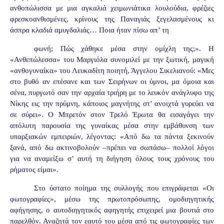
ανθοπώλισσα με μια αγκαλιά χειμωνιάτικα λουλούδια, φρέζιες
φρεσκοανθισμένες, κρίνους της Παναγιάς ξεγελασμένους κι
άσπρα κλαδιά αμυγδαλιάς… Ποια ήταν πίσω απ’ τη
φωνή; Πώς χάθηκε μέσα στην ομίχλη της;». Η
«Ανθεπώλεσσα» του Μαργιόλα συνομιλεί με την ξωτική, μαγική
«ανθογυναίκα» του Λευκαδίτη ποιητή, Άγγελου Σικελιανού: «Μες
στο βυθό αν επέσανε και των Σειρήνων οι ύμνοι, μα όμοια και
σένα, πυργωτό σαν την αρχαία τριήρη με το λευκόν ανάγλυφο της
Νίκης εις την πρύμνη, κάποιος μαγνήτης στ’ ανοιχτά γυρεύει να
σε σύρει». Ο Μπρετόν στον Τρελό Έρωτα θα εισαγάγει την
απόλυτη παρουσία της γυναίκας μέσα στην εμβάθυνση των
υπαρξιακών εμπειριών, λέγοντας: «Από δω τα πάντα ξεκινούν
ξανά, από δω ακτινοβολούν –πρέπει να σωπάσω– πολλοί λόγοι
για να αναμείξω σ’ αυτή τη διήγηση όλους τους χρόνους του
ρήματος είμαι».
Στο ύστατο ποίημα της συλλογής που επιγράφεται «Οι
φωτογραφίες», μέσω της πρωτοπρόσωπης, ομοδιηγητικής
αφήγησης, ο αυτοδιηγητικός αφηγητής επιχειρεί μια βουτιά στο
παρελθόν. Αναζητά τον εαυτό του μέσα από τις φωτογραφίες των