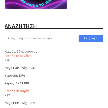
ΑΝΑΖΗΤΗΣΗ
Καιρός, 10 Αύγουστος
Καιρός σε Λονδίνο
+
26
Μεγ.:
+
28
Ελάχ.:
+
16
°
°
Υγρασία:
33%
Αέρας:
E - 21 KPH
Καιρός σε Παρίσι
+
27
Μεγ.:
+
33
Ελάχ.:
+
19
°
°