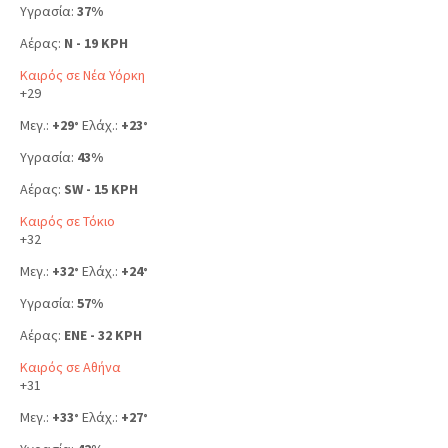
Υγρασία:
37%
Αέρας:
N - 19 KPH
Καιρός σε Νέα Υόρκη
+
29
Μεγ.:
+
29
Ελάχ.:
+
23
°
°
Υγρασία:
43%
Αέρας:
SW - 15 KPH
Καιρός σε Τόκιο
+
32
Μεγ.:
+
32
Ελάχ.:
+
24
°
°
Υγρασία:
57%
Αέρας:
ENE - 32 KPH
Καιρός σε Αθήνα
+
31
Μεγ.:
+
33
Ελάχ.:
+
27
°
°