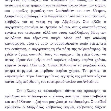
αντισταθεί στην ερήμωση του γενέθλιου τόπου όλων των ψυχών:
«οι μικρούλες ψυχούλες των λουλουδιών και των δέντρων,
ξεπηδώντας αργά-αργά και θλιμμένα απ’ τον πάτο του ωκεανού,
τράβηξαν για τη νεκρή γη της Αβγιάκας». Στο «Χ:3» ο
συγγραφέας απονέμει το Βραβείο Νόμπελ στους ακαταπόνητους
εργάτες του πνεύματος, αλλά και στους παράλληλους βίους των
ανθρώπων που τέμνονται πικρά. Μέσα από την απόλυτη
καταστροφή, μέσα σε αυτό το βομβαρδισμένο τοπίο χτίζει, έχω
την εντύπωση, ο συγγραφέας τη νέα πόλη της ανθρωπότητας. Τη
χτίζει υπόγεια, σιωπηλά, ίσως και αμήχανα. Τη χτίζει όμως: «ο
αέρας μύρισε ένα μείγμα από καμένες σάρκες, καμένα χρόνια,
καμένα όνειρα. Όλα μαζί. Όνειρα θαλασσινά να μυρίζουν φύκι,
όνειρα στεργιανά να μυρίζουν αφράτο χώμα». Τα ερείπια, το
λεηλατημένο σώμα λειτουργούν ως εγγυητές της μελλοντικής και
παντοτινής ανόρθωσης του εσωτερικού τοπίου του Ανθρώπου.
Στο «Χωρίς τα καλοκαίρια» τίθεται στο προσκήνιο το
πρόσωπο του καλοκαιριού, ο έρωτας που αργεί, που αναβάλλει
και αναβάλλεται· η ζωή που μας γλιστρά και διαφεύγει. Στο «Πού
κρύβεσαι» ο Μαργιόλας κρύβοντας ψάχνει, κρύβοντας δείχνει: