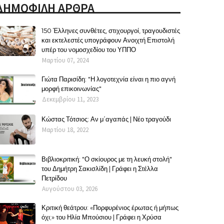
ΔΗΜΟΦΙΛΗ ΑΡΘΡΑ
150 Έλληνες συνθέτες, στιχουργοί, τραγουδιστές
και εκτελεστές υπογράφουν Ανοιχτή Επιστολή
υπέρ του νομοσχεδίου του ΥΠΠΟ
Μαρτίου 07, 2024
Γιώτα Παρισίδη: "Η λογοτεχνία είναι η πιο αγνή
μορφή επικοινωνίας"
Δεκεμβρίου 11, 2023
Κώστας Τότσιος: Αν μ΄αγαπάς | Νέο τραγούδι
Μαρτίου 18, 2022
Βιβλιοκριτική: "Ο σκίουρος με τη λευκή στολή"
του Δημήτρη Σακισλίδη | Γράφει η Στέλλα
Πετρίδου
Αυγούστου 03, 2026
Κριτική θεάτρου: «Πορφυρένιος έρωτας ή μήπως
όχι;» του Ηλία Μπούσιου | Γράφει η Χρύσα