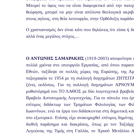
Μπορεί το ύφος του να είναι διαφορετικό από την πατερ
θεώρηση, μπορεί να μην είναι απόλυτα θεολογικά ακριβ
στους αγίους, στη θεία λειτουργία, στην Ορθόδοξη παράδ
Ο χριστιανισμός δεν είναι κάτι που δηλώνεις ότι είσαι ή δ
αλλά ένας μεγάλος στόχος…
Ο ΑΝΤΩΝΗΣ ΣΑΜΑΡΑΚΗΣ
(1919-2003) αποφοίτησε α
πολλά χρόνια στο υπουργείο Εργασίας, από όπου παραι
Εθνών, ταξίδεψε σε πολλές χώρες της Ευρώπης, της Αμ
πεζογραφία το 1954 με τη συλλογή διηγημάτων ΖΗΤΕΙΤΑΙ
ξένες εκδόσεις. Για τη συλλογή διηγημάτων ΑΡΝΟΥΜ
μυθιστόρημά του ΤΟ ΛΑΘΟΣ με δύο λογοτεχνικά βραβεία:
Βραβείο Αστυνομικής Λογοτεχνίας. Για το σύνολο του έ
επίτιμος διδάκτωρ των Τμημάτων Φιλολογίας των Φ
Ιωαννίνων, ενώ τα έργα του διδάσκονται στη δημοτική κα
στο εξωτερικό. Επίσης είχε ανακηρυχθεί επίτιμος δημότης
διεθνή παράσημα και διακρίσεις, όπως με τον Ταξιάρ
Λεγεώνας της Τιμής στη Γαλλία, το Χρυσό Μετάλλιο 