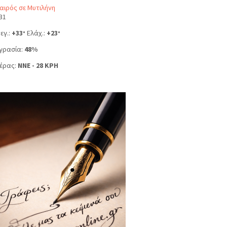
αιρός σε Μυτιλήνη
31
εγ.:
+
33
Ελάχ.:
+
23
°
°
γρασία:
48%
έρας:
NNE - 28 KPH