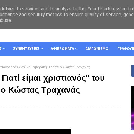
eliver its services and to analyze traffic. Your IP address and 
ormance and security metrics to ensure quality of service, gen
abuse.
Σ
ΣΥΝΕΝΤΕΥΞΕΙΣ
ΑΦΙΕΡΩΜΑΤΑ
ΔΙΑΓΩΝΙΣΜΟΙ
ΓΡΑΦΟΥ
 χριστιανός" του Αντώνη Σαμαράκη | Γράφει ο Κώστας Τραχανάς
"Γιατί είμαι χριστιανός" του
 ο Κώστας Τραχανάς