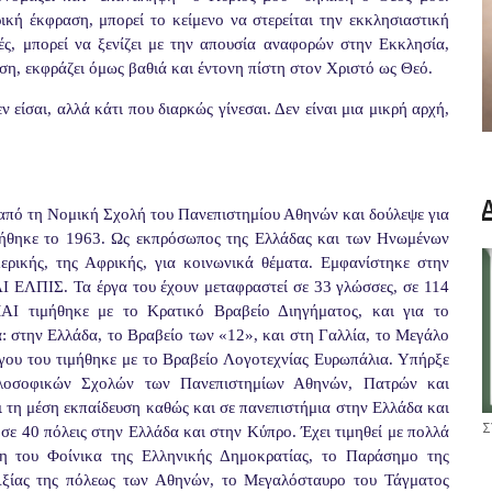
ική έκφραση, μπορεί το κείμενο να στερείται την εκκλησιαστική
ές, μπορεί να ξενίζει με την απουσία αναφορών στην Εκκλησία,
οση, εκφράζει όμως βαθιά και έντονη πίστη στον Χριστό ως Θεό.
εν είσαι, αλλά κάτι που διαρκώς γίνεσαι. Δεν είναι μια μικρή αρχή,
πό τη Νομική Σχολή του Πανεπιστημίου Αθηνών και δούλεψε για
τήθηκε το 1963. Ως εκπρόσωπος της Ελλάδας και των Ηνωμένων
ερικής, της Αφρικής, για κοινωνικά θέματα. Εμφανίστηκε στην
 ΕΛΠΙΣ. Τα έργα του έχουν μεταφραστεί σε 33 γλώσσες, σε 114
ΑΙ τιμήθηκε με το Κρατικό Βραβείο Διηγήματος, και για το
 στην Ελλάδα, το Βραβείο των «12», και στη Γαλλία, το Μεγάλο
ργου του τιμήθηκε με το Βραβείο Λογοτεχνίας Ευρωπάλια. Υπήρξε
ιλοσοφικών Σχολών των Πανεπιστημίων Αθηνών, Πατρών και
ι τη μέση εκπαίδευση καθώς και σε πανεπιστήμια στην Ελλάδα και
Σ
 σε 40 πόλεις στην Ελλάδα και στην Κύπρο. Έχει τιμηθεί με πολλά
χη του Φοίνικα της Ελληνικής Δημοκρατίας, το Παράσημο της
Αξίας της πόλεως των Αθηνών, το Μεγαλόσταυρο του Τάγματος