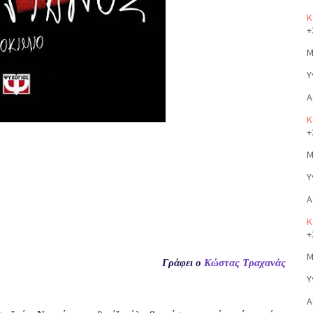
Κ
+
Μ
Υ
Α
Κ
+
Μ
Υ
Α
Κ
+
Μ
Γράφει ο
Κώστας Τραχανάς
Υ
Α