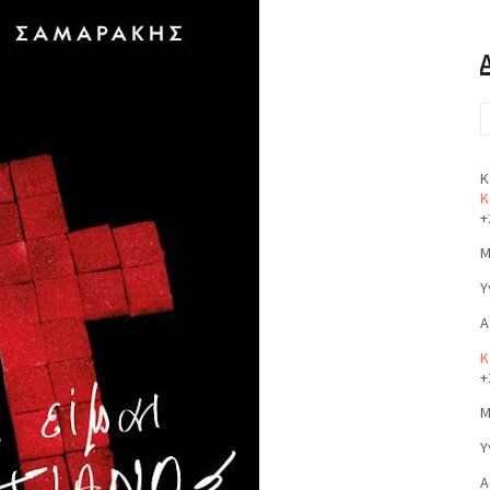
Κ
Κ
+
Μ
Υ
Α
Κ
+
Μ
Υ
Α