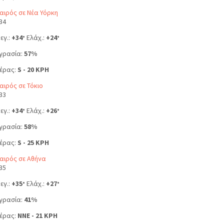
αιρός σε Νέα Υόρκη
34
εγ.:
+
34
Ελάχ.:
+
24
°
°
γρασία:
57%
έρας:
S - 20 KPH
αιρός σε Τόκιο
33
εγ.:
+
34
Ελάχ.:
+
26
°
°
γρασία:
58%
έρας:
S - 25 KPH
αιρός σε Αθήνα
35
εγ.:
+
35
Ελάχ.:
+
27
°
°
γρασία:
41%
έρας:
NNE - 21 KPH