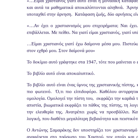
«…Είμαι χριστιανός γιατί αυτό είναι η μοναδική κατάφασ
και αυτά τα μαθηματικά αποκαλύπτονται αληθινά.
Άρνησ
υποταχθεί στην άρνηση.
Κατάφαση ζωής, δύο αρνήσεις εί
«…Αν έχει ο χριστιανισμός μου επιχειρήματα; Ναι έχει.
επιβάλλεται. Με πείθει. Να γιατί είμαι χριστιανός, γιατί 
…Είμαι χριστιανός γιατί έχω δαίμονα μέσα μου. Πιστεύ
στον εχθρό μου. Στον δαίμονά μου»
Το δοκίμιο αυτό γράφτηκε στα 1947, τότε που μαίνεται ο
Το βιβλίο αυτό είναι αποκαλυπτικό.
Το βιβλίο αυτό είναι ένας ύμνος της χριστιανικής πίστης,
πιο φωτεινό.
Ό,τι πιο ελπιδοφόρο. Καθόλου αντιρρητι
ομολογία. Ομολογεί την πίστη του,
εκφράζει την καρδιά τ
απιστία, βιωματικά εκφράζει το πάθος της πίστης, τη λογ
την ελευθερία της. Ανατρέπει χωρίς να προσβάλλει. Κα
λογική, που διαθέτει μεγαλύτερη βεβαιότητα και πειστικότ
Ο Αντώνης Σαμαράκης δεν υποστηρίζει τον χριστιανισμό
αναφέρεται στο πρόσωπο του Χριστού, τον οποίο και 