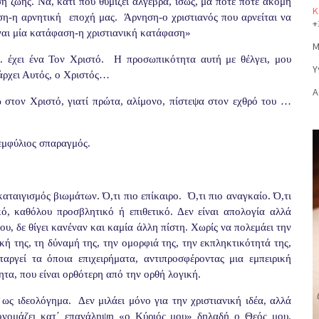
η ζωής. Να, κάτι που θυμίζει άλγεβρα, ίσως, μα πότε πότε ακόμη
Κ
η-η αρνητική
εποχή μας.
Άρνηση-ο χριστιανός που αρνείται να
+
ναι μία κατάφαση-η χριστιανική κατάφαση»
Μ
. έχει ένα Τον Χριστό.
Η προσωπικότητα αυτή με θέλγει, μου
Υ
υπάρχει Αυτός, ο Χριστός…
Α
ω στον Χριστό, γιατί πρώτα, αλίμονο, πίστεψα στον εχθρό του …
 εμφύλιος σπαραγμός.
 καταιγισμός βιωμάτων. Ό,τι πιο επίκαιρο.
Ό,τι πιο αναγκαίο. Ό,τι
κό, καθόλου προσβλητικό ή επιθετικό. Δεν είναι απολογία αλλά
ου, δε θίγει κανέναν και καμία άλλη πίστη. Χωρίς να πολεμάει την
ική της, τη δύναμή της, την ομορφιά της, την εκπληκτικότητά της,
ταργεί τα όποια επιχειρήματα, αντιπροσφέροντας μια εμπειρική
ητα, που είναι ορθότερη από την ορθή λογική.
 ως ιδεολόγημα.
Δεν μιλάει μόνο για την χριστιανική ιδέα, αλλά
ονομάζει κατ΄ επανάληψη «ο Κύριός μου» δηλαδή ο Θεός μου.