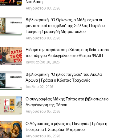
Νικολάκη
Αυγούστου 03, 2026
Βιβλιοκριτική: "Ο Ωρίωνας, ο Μάξιμος και οι
φανταστικοί τους φίλοι" της Στέλλας Πετρίδου |
Γράφει η Σμαραγδή Μητροπούλου
Αυγούστου 03, 2026
Είδαμε την παράσταση «Χάσαμε τη θεία, στοπ»
του Γιώργου Διαλεγμένου στο θέατρο ΦΙΛΙΠ
Ιανουαρίου 10, 2026
Βιβλιοκριτική: "Ο ήλιος πάγωσε" του Ακύλα
Άρωνα | Γράφει ο Κώστας Τραχανάς
Ιουλίου 02, 2026
Ο συγγραφέας Μάκης Τσίτας στο βιβλιοπωλείο
Αναγέννηση της Πάρου
Αυγούστου 05, 2026
Ο Αύγουστος, ο μήνας της Παναγιάς | Γράφει η
Ευστρατία Ι. Σταυράκη Μπρίμπου
Αυγούστου 06, 2026