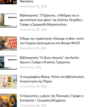
Νικολάκη
Αυγούστου 03, 2026
Βιβλιοκριτική: "Ο Ωρίωνας, ο Μάξιμος και οι
φανταστικοί τους φίλοι" της Στέλλας Πετρίδου |
Γράφει η Σμαραγδή Μητροπούλου
Αυγούστου 03, 2026
Είδαμε την παράσταση «Χάσαμε τη θεία, στοπ»
του Γιώργου Διαλεγμένου στο θέατρο ΦΙΛΙΠ
Ιανουαρίου 10, 2026
Βιβλιοκριτική: "Ο ήλιος πάγωσε" του Ακύλα
Άρωνα | Γράφει ο Κώστας Τραχανάς
Ιουλίου 02, 2026
Ο συγγραφέας Μάκης Τσίτας στο βιβλιοπωλείο
Αναγέννηση της Πάρου
Αυγούστου 05, 2026
Ο Αύγουστος, ο μήνας της Παναγιάς | Γράφει η
Ευστρατία Ι. Σταυράκη Μπρίμπου
Αυγούστου 06, 2026