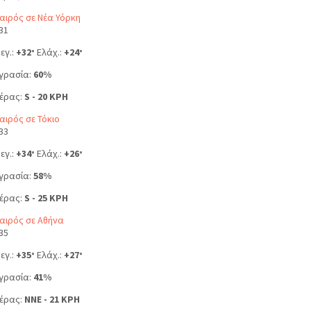
αιρός σε Νέα Υόρκη
31
εγ.:
+
32
Ελάχ.:
+
24
°
°
γρασία:
60%
έρας:
S - 20 KPH
αιρός σε Τόκιο
33
εγ.:
+
34
Ελάχ.:
+
26
°
°
γρασία:
58%
έρας:
S - 25 KPH
αιρός σε Αθήνα
35
εγ.:
+
35
Ελάχ.:
+
27
°
°
γρασία:
41%
έρας:
NNE - 21 KPH