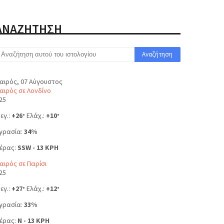
ΑΝΑΖΗΤΗΣΗ
αιρός, 07 Αύγουστος
αιρός σε Λονδίνο
25
εγ.:
+
26
Ελάχ.:
+
10
°
°
γρασία:
34%
έρας:
SSW - 13 KPH
αιρός σε Παρίσι
25
εγ.:
+
27
Ελάχ.:
+
12
°
°
γρασία:
33%
έρας:
N - 13 KPH