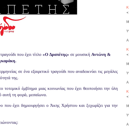
Κ
+
Μ
Υ
Α
Κ
+
 τραγούδι που έχει τίτλο
«Ο Δραπέτης»
σε μουσική
Αντώνη &
γκαράκη.
Μ
ρμηνείας σε ένα εξαιρετικό τραγούδι που αναδεικνύει τις μεγάλες
Υ
ότητά της.
Α
ο τοτεμικό έμβλημα μιας κοινωνίας που έχει θεοποιήσει την ύλη
Κ
ό αυτή τη φορά, μεσαίωνα.
+
o που έχει δημιουργήσει ο Άκης Χρήστου και ξεχωρίζει για την
Μ
Υ
ειώνοντας:
Α