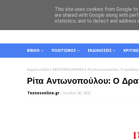
This site uses cookies from Google to d
are shared with Google along with perf
statistics, and to detect and address 
ΑΡΧΙΚΗ
ΣΧΕΤΙΚΑ
ΕΠΙΚΟΙΝΩΝΙΑ
ΒΙΒΛΙΟ
ΠΟΛΙΤΙΣΜΟΣ
ΕΚΔΗΛΩΣΕΙΣ
ΚΡΙΤΙΚΕ
Αρχική σελίδα
ΝΕΕΣ ΚΥΚΛΟΦΟΡΙΕΣ
Ρίτα Αντωνοπούλου: Ο Δραπέτης 
Ρίτα Αντωνοπούλου: Ο Δραπ
Texnesοnline.gr
Ιουνίου 30, 2021