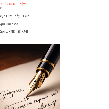
αιρός σε Μυτιλήνη
31
εγ.:
+
32
Ελάχ.:
+
23
°
°
γρασία:
48%
έρας:
NNE - 28 KPH