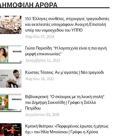
ΔΗΜΟΦΙΛΗ ΑΡΘΡΑ
150 Έλληνες συνθέτες, στιχουργοί, τραγουδιστές
και εκτελεστές υπογράφουν Ανοιχτή Επιστολή
υπέρ του νομοσχεδίου του ΥΠΠΟ
Μαρτίου 07, 2024
Γιώτα Παρισίδη: "Η λογοτεχνία είναι η πιο αγνή
μορφή επικοινωνίας"
Δεκεμβρίου 11, 2023
Κώστας Τότσιος: Αν μ΄αγαπάς | Νέο τραγούδι
Μαρτίου 18, 2022
Βιβλιοκριτική: "Ο σκίουρος με τη λευκή στολή"
του Δημήτρη Σακισλίδη | Γράφει η Στέλλα
Πετρίδου
Αυγούστου 03, 2026
Κριτική θεάτρου: «Πορφυρένιος έρωτας ή μήπως
όχι;» του Ηλία Μπούσιου | Γράφει η Χρύσα