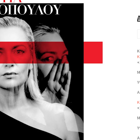
Κ
Κ
+
Μ
Υ
Α
Κ
+
Μ
Υ
Α