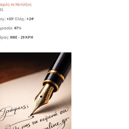
αιρός σε Μυτιλήνη
31
εγ.:
+
33
Ελάχ.:
+
24
°
°
γρασία:
47%
έρας:
NNE - 29 KPH