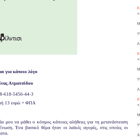
Κ
+
Μ
Υ
Α
Κ
+
Μ
αι για κάποιο λόγο
Υ
ίνας Ατματσίδου
Α
8-618-5456-44-3
Κ
ιμή 13 ευρώ + ΦΠΑ
+
Μ
ία μου να μάθει ο κόσμος κάποιες αλήθειες για τη μετανάστευση
Υ
Ένωση. Ένα βασικό θέμα ήταν οι λαϊκές αγορές, στις οποίες οι
ατα.
Α