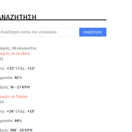
ΑΝΑΖΗΤΗΣΗ
αιρός, 06 Αύγουστος
αιρός σε Λονδίνο
21
εγ.:
+
22
Ελάχ.:
+
12
°
°
γρασία:
41%
έρας:
W - 17 KPH
αιρός σε Παρίσι
24
εγ.:
+
26
Ελάχ.:
+
15
°
°
γρασία:
44%
έρας:
NW - 18 KPH