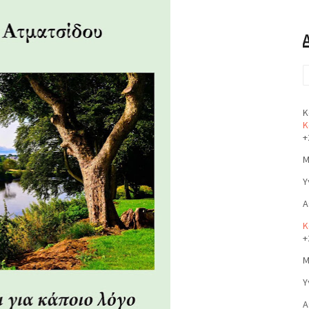
Κ
Κ
+
Μ
Υ
Α
Κ
+
Μ
Υ
Α