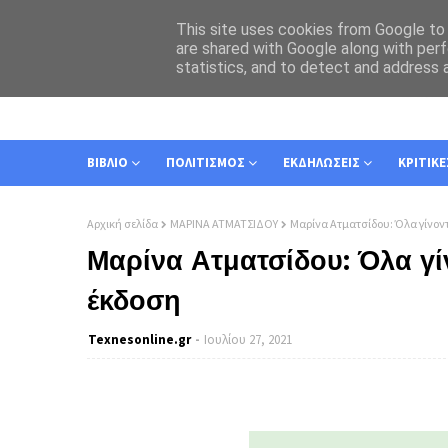
This site uses cookies from Google to d
are shared with Google along with perf
statistics, and to detect and address 
ΑΡΧΙΚΗ
ΣΧΕΤΙΚΑ
ΕΠΙΚΟΙΝΩΝΙΑ
ΒΙΒΛΙΟ
ΠΟΛΙΤΙΣΜΟΣ
ΕΚΔΗΛΩΣΕΙΣ
ΚΡΙΤΙΚΕ
Αρχική σελίδα
ΜΑΡΙΝΑ ΑΤΜΑΤΣΙΔΟΥ
Μαρίνα Ατματσίδου: Όλα γίνοντα
Μαρίνα Ατματσίδου: Όλα γίν
έκδοση
Texnesοnline.gr
Ιουλίου 27, 2021