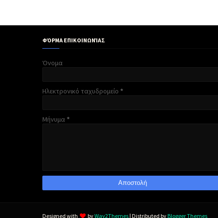
ΦΌΡΜΑ ΕΠΙΚΟΙΝΩΝΊΑΣ
Όνομα
Ηλεκτρονικό ταχυδρομείο
*
Μήνυμα
*
Designed with
by
Way2Themes
| Distributed by
Blogger Themes