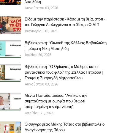
Νικολάκη
Αυγούστου 03, 2026
Είδαμε την παράσταση «Χάσαμε τη θεία, στοπ»
του Γιώργου Διαλεγμένου στο θέατρο ΦΙΛΙΠ
Ιανουαρίου 10, 2026
Βιβλιοκριτική: "Οιωνοί" της Κάλλιας Βαβουλιώτη
| Γράφει η Νίκη Μισαηλίδη
Ιουλίου 30, 2026
Βιβλιοκριτική: "Ο Ωρίωνας, ο Μάξιμος και οι
φανταστικοί τους φίλοι" της Στέλλας Πετρίδου |
Γράφει η Σμαραγδή Μητροπούλου
Αυγούστου 03, 2026
Μένια Παπαδοπούλου: "Ανήκω στην
συμπαθητική μειοψηφία που θεωρεί
υπερτιμημένη την έμπνευση"
Απριλίου 21, 2025
Ο συγγραφέας Μάκης Τσίτας στο βιβλιοπωλείο
Αναγέννηση της Πάρου