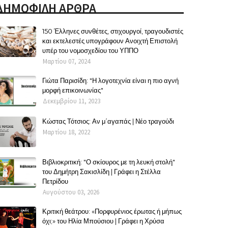
ΔΗΜΟΦΙΛΗ ΑΡΘΡΑ
150 Έλληνες συνθέτες, στιχουργοί, τραγουδιστές
και εκτελεστές υπογράφουν Ανοιχτή Επιστολή
υπέρ του νομοσχεδίου του ΥΠΠΟ
Μαρτίου 07, 2024
Γιώτα Παρισίδη: "Η λογοτεχνία είναι η πιο αγνή
μορφή επικοινωνίας"
Δεκεμβρίου 11, 2023
Κώστας Τότσιος: Αν μ΄αγαπάς | Νέο τραγούδι
Μαρτίου 18, 2022
Βιβλιοκριτική: "Ο σκίουρος με τη λευκή στολή"
του Δημήτρη Σακισλίδη | Γράφει η Στέλλα
Πετρίδου
Αυγούστου 03, 2026
Κριτική θεάτρου: «Πορφυρένιος έρωτας ή μήπως
όχι;» του Ηλία Μπούσιου | Γράφει η Χρύσα