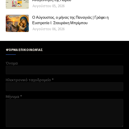
Αυγούστου 05, 2026
Ο Αύγουστος, ο μήνας της Παναγιάς | Γράφει η
Ευστρατία Ι. Σταυράκη Μπρίμπου
Αυγούστου 06, 2026
ΦΌΡΜΑ ΕΠΙΚΟΙΝΩΝΊΑΣ
Όνομα
Ηλεκτρονικό ταχυδρομείο
*
Μήνυμα
*