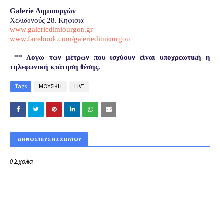
G
alerie
Δημιουργών
Χελιδονούς 28, Κηφισιά
www
.
galeriedimiourgon
.
gr
www
.
facebook
.
com
/
galeriedimiou
rgon
** Λόγω των μέτρων που ισχύουν είναι υποχρεωτική η
τηλεφωνική κράτηση θέσης.
Tags
ΜΟΥΣΙΚΗ
LIVE
ΔΗΜΟΣΊΕΥΣΗ ΣΧΟΛΊΟΥ
0 Σχόλια