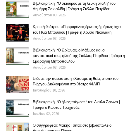
Βιβλιοκριτική: "Ο σκίουρος με τη λευκή στολή" του
Δημήτρη Σακισλίδη | Γράφει η Στέλλα Πετρίδου
Αυγούστου 03, 2026
Κριτική θεάτρου: «Πορφυρένιος έρωτας ή μήπως όχι;»
του Ηλία Μπούσιου | Γράφει η Χρύσα Νικολάκη
Αυγούστου 03, 2026
Βιβλιοκριτική: "Ο Ωρίωνας, ο Μάξιμος και οι
φανταστικοί τους φίλοι" της Στέλλας Πετρίδου | Γράφει η
Σμαραγδή Μητροπούλου
Αυγούστου 03, 2026
Είδαμε την παράσταση «Χάσαμε τη θεία, στοπ» του
Γιώργου Διαλεγμένου στο θέατρο ΦΙΛΙΠ
Ιανουαρίου 10, 2026
Βιβλιοκριτική: "Ο ήλιος πάγωσε" του Ακύλα Άρωνα |
Γράφει ο Κώστας Τραχανάς
Ιουλίου 02, 2026
Ο συγγραφέας Μάκης Τσίτας στο βιβλιοπωλείο
Αναγέννηση της Πάρου