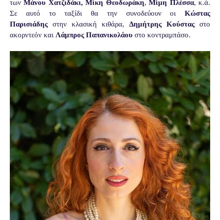
των
Μάνου Χατζιδάκι,
Μίκη Θεοδωράκη
,
Μίμη Πλέσσα
, κ.ά.
Σε αυτό το ταξίδι θα την συνοδεύουν οι
Κώστας
Παρισιάδης
στην κλασική κιθάρα,
Δημήτρης Κούστας
στο
ακορντεόν και
Λάμπρος Παπανικολάου
στο κοντραμπάσο.