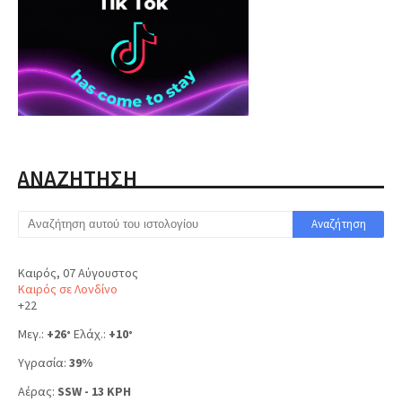
ΑΝΑΖΗΤΗΣΗ
Καιρός, 07 Αύγουστος
Καιρός σε Λονδίνο
+
22
Μεγ.:
+
26
Ελάχ.:
+
10
°
°
Υγρασία:
39%
Αέρας:
SSW - 13 KPH