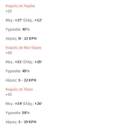
Καιρός σε Παρίσι
+
23
Μεγ.:
+
27
Ελάχ.:
+
12
°
°
Υγρασία:
43%
Αέρας:
N - 13 KPH
Καιρός σε Νέα Υόρκη
+
30
Μεγ.:
+
31
Ελάχ.:
+
25
°
°
Υγρασία:
45%
Αέρας:
S - 22 KPH
Καιρός σε Τόκιο
+
33
Μεγ.:
+
34
Ελάχ.:
+
26
°
°
Υγρασία:
58%
Αέρας:
S - 29 KPH