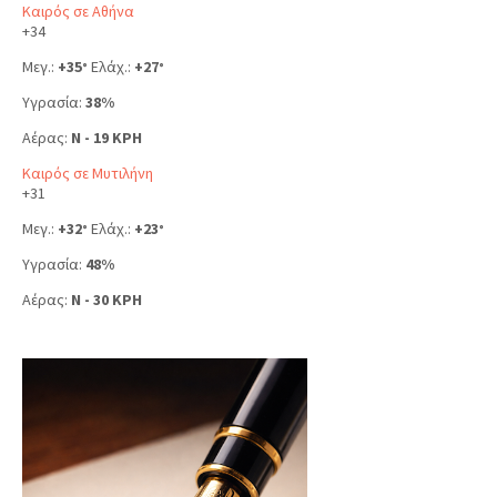
Καιρός σε Αθήνα
+
34
Μεγ.:
+
35
Ελάχ.:
+
27
°
°
Υγρασία:
38%
Αέρας:
N - 19 KPH
Καιρός σε Μυτιλήνη
+
31
Μεγ.:
+
32
Ελάχ.:
+
23
°
°
Υγρασία:
48%
Αέρας:
N - 30 KPH