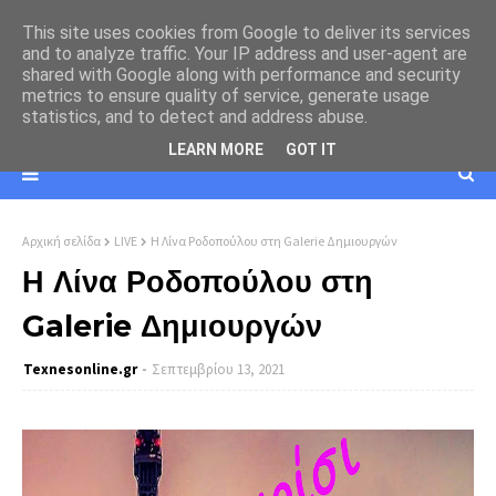
This site uses cookies from Google to deliver its services
and to analyze traffic. Your IP address and user-agent are
shared with Google along with performance and security
metrics to ensure quality of service, generate usage
statistics, and to detect and address abuse.
LEARN MORE
GOT IT
Αρχική σελίδα
LIVE
Η Λίνα Ροδοπούλου στη Galerie Δημιουργών
Η Λίνα Ροδοπούλου στη
Galerie Δημιουργών
Texnesοnline.gr
Σεπτεμβρίου 13, 2021