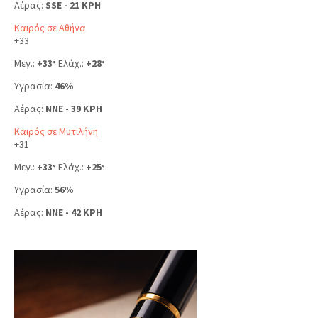
Αέρας:
SSE - 21 KPH
Καιρός σε Αθήνα
+
33
Μεγ.:
+
33
Ελάχ.:
+
28
°
°
Υγρασία:
46%
Αέρας:
NNE - 39 KPH
Καιρός σε Μυτιλήνη
+
31
Μεγ.:
+
33
Ελάχ.:
+
25
°
°
Υγρασία:
56%
Αέρας:
NNE - 42 KPH