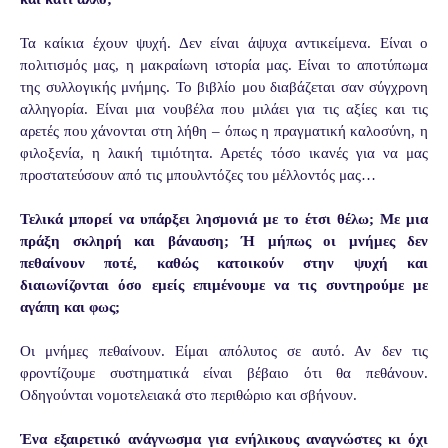
Τα καίκια έχουν ψυχή. Δεν είναι άψυχα αντικείμενα. Είναι ο
πολιτισμός μας, η
μακραίωνη ιστορία μας. Είναι το αποτύπωμα
της συλλογικής μνήμης. Το βιβλίο μου
διαβάζεται σαν σύγχρονη
αλληγορία. Είναι μια νουβέλα που μιλάει για τις αξίες και
τις
αρετές που χάνονται στη λήθη – όπως η πραγματική καλοσύνη, η
φιλοξενία, η
λαική τιμιότητα. Αρετές τόσο ικανές για να μας
προστατεύσουν από τις μπουλντόζες
του μέλλοντός μας…
Τελικά μπορεί να υπάρξει λησμονιά με το έτσι θέλω; Με μια
πράξη σκληρή και βάναυση; Ή μήπως οι μνήμες δεν
πεθαίνουν ποτέ, καθώς κατοικούν στην ψυχή και
διαιωνίζονται όσο εμείς επιμένουμε να τις συντηρούμε με
αγάπη και φως;
Οι μνήμες πεθαίνουν. Είμαι απόλυτος σε αυτό. Αν δεν τις
φροντίζουμε συστηματικά
είναι βέβαιο ότι θα πεθάνουν.
Οδηγούνται νομοτελειακά στο περιθώριο και
σβήνουν.
Ένα εξαιρετικό ανάγνωσμα για ενήλικους αναγνώστες κι όχι