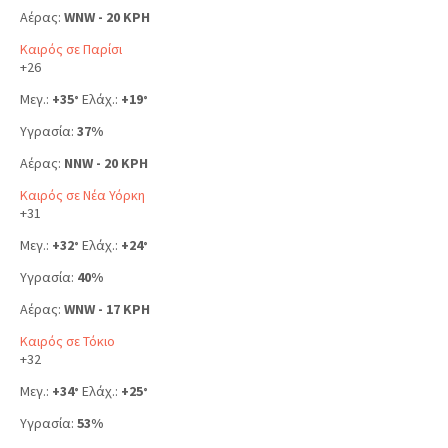
Αέρας:
WNW - 20 KPH
Καιρός σε Παρίσι
+
26
Μεγ.:
+
35
Ελάχ.:
+
19
°
°
Υγρασία:
37%
Αέρας:
NNW - 20 KPH
Καιρός σε Νέα Υόρκη
+
31
Μεγ.:
+
32
Ελάχ.:
+
24
°
°
Υγρασία:
40%
Αέρας:
WNW - 17 KPH
Καιρός σε Τόκιο
+
32
Μεγ.:
+
34
Ελάχ.:
+
25
°
°
Υγρασία:
53%