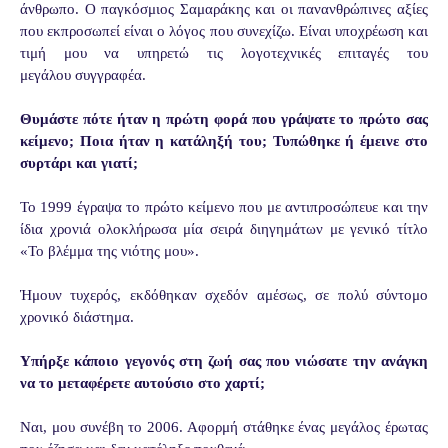
άνθρωπο. Ο παγκόσμιος
Σαμαράκης και οι πανανθρώπινες αξίες
που εκπροσωπεί είναι ο λόγος που συνεχίζω.
Είναι υποχρέωση και
τιμή μου να υπηρετώ τις λογοτεχνικές επιταγές του
μεγάλου
συγγραφέα.
Θυμάστε πότε ήταν η πρώτη φορά που γράψατε το πρώτο σας
κείμενο; Ποια ήταν η κατάληξή του; Τυπώθηκε ή έμεινε στο
συρτάρι και γιατί;
Το 1999 έγραψα το πρώτο κείμενο που με αντιπροσώπευε και την
ίδια χρονιά
ολοκλήρωσα μία σειρά διηγημάτων με γενικό τίτλο
«Το βλέμμα της νιότης μου».
Ήμουν τυχερός, εκδόθηκαν σχεδόν αμέσως, σε πολύ σύντομο
χρονικό διάστημα.
Υπήρξε κάποιο γεγονός στη ζωή σας που νιώσατε την ανάγκη
να το μεταφέρετε αυτούσιο στο χαρτί;
Ναι, μου συνέβη το 2006. Αφορμή στάθηκε ένας μεγάλος έρωτας