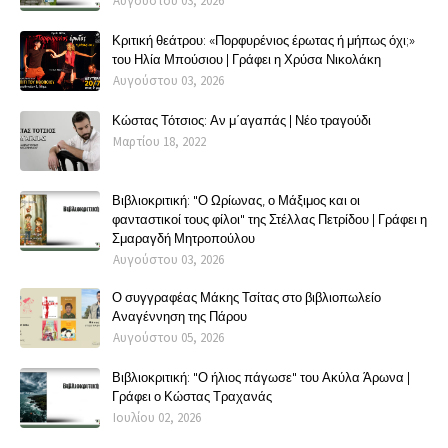
Αυγούστου 03, 2026
Κριτική θεάτρου: «Πορφυρένιος έρωτας ή μήπως όχι;»
του Ηλία Μπούσιου | Γράφει η Χρύσα Νικολάκη
Αυγούστου 03, 2026
Κώστας Τότσιος: Αν μ΄αγαπάς | Νέο τραγούδι
Μαρτίου 18, 2022
Βιβλιοκριτική: "Ο Ωρίωνας, ο Μάξιμος και οι
φανταστικοί τους φίλοι" της Στέλλας Πετρίδου | Γράφει η
Σμαραγδή Μητροπούλου
Αυγούστου 03, 2026
Ο συγγραφέας Μάκης Τσίτας στο βιβλιοπωλείο
Αναγέννηση της Πάρου
Αυγούστου 05, 2026
Βιβλιοκριτική: "Ο ήλιος πάγωσε" του Ακύλα Άρωνα |
Γράφει ο Κώστας Τραχανάς
Ιουλίου 02, 2026