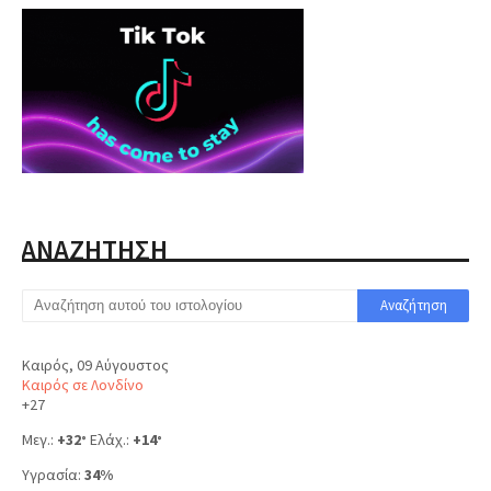
ΑΝΑΖΗΤΗΣΗ
Καιρός, 09 Αύγουστος
Καιρός σε Λονδίνο
+
27
Μεγ.:
+
32
Ελάχ.:
+
14
°
°
Υγρασία:
34%