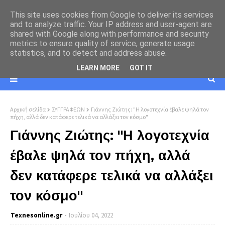
This site uses cookies from Google to deliver its services
and to analyze traffic. Your IP address and user-agent are
shared with Google along with performance and security
metrics to ensure quality of service, generate usage
statistics, and to detect and address abuse.
LEARN MORE
GOT IT
Αρχική σελίδα
ΣΥΓΓΡΑΦΕΩΝ
Γιάννης Ζιώτης: "Η λογοτεχνία έβαλε ψηλά τον
πήχη, αλλά δεν κατάφερε τελικά να αλλάξει τον κόσμο"
Γιάννης Ζιώτης: "Η λογοτεχνία
έβαλε ψηλά τον πήχη, αλλά
δεν κατάφερε τελικά να αλλάξει
τον κόσμο"
Texnesοnline.gr
Ιουλίου 04, 2022